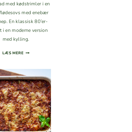
ad med kød­strim­ler i en
flødes­ovs med enebær
nep. En klas­sisk 80’er-
t i en mod­erne ver­sion
med kylling.
ENEBÆR­
LÆS MERE
GRYDE
MED
KYLLING
I
FLØDES­
OVS
MED
SEN­
NEP
OG
ROSMARIN