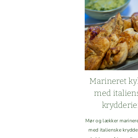
Marineret ky
med ital­ien
krydderie
Mør og lækker marinere
med ital­ienske kry­d­de