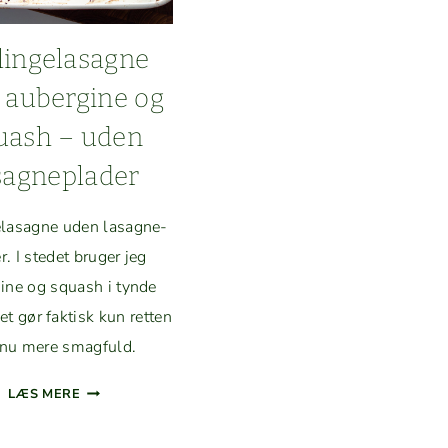
linge­lasagne
aubergine og
uash – uden
sagneplader
­lasagne uden lasag­ne­
er. I stedet bruger jeg
ine og squash i tyn­de
et gør fak­tisk kun ret­ten
­nu mere smagfuld.
KYLLINGE­
LÆS MERE
LASAGNE
MED