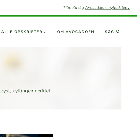
Tilmeld dig
Avocadoens nyhedsbrev
SØG
ALLE OPSKRIFTER
OM AVO­CA­DOEN
yst, kyllingein­der­filet,