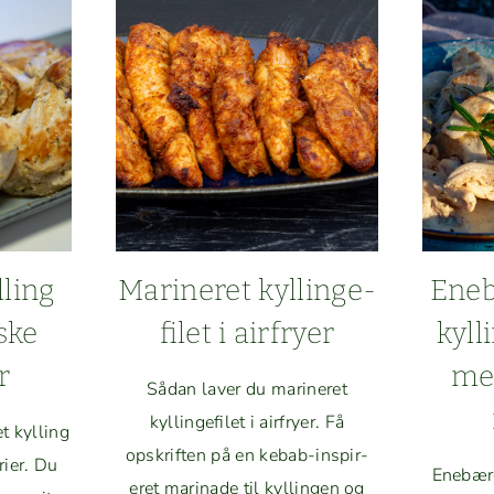
lling
Marineret kyllinge­
Eneb
ske
filet i airfryer
kyll
r
me
Sådan laver du marineret
kyllinge­filet i air­fry­er. Få
t kylling
opskriften på en kebab-inspir­
rier. Du
Enebær­
eret mari­nade til kyllin­gen og