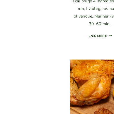
skal bruge 4 ingre­di­en
ron, hvidløg, ros­ma
oliveno­lie. Mariner ky
30–60 min.
MAR
LÆS MERE
KYL
ME
ITA
IEN
KRY