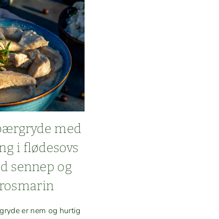
ær­gryde med
ing i flødes­ovs
d sen­nep og
rosmarin
gryde er nem og hur­tig