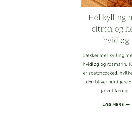
Hel kylling
cit­ron og h
hvidløg
Lækker mør kylling med
hvidløg og ros­marin. K
er spatch­cocked, hvilke
den bliv­er hur­tigere
jævnt færdig.
HEL
LÆS MERE
KYL
ME
CIT
RO