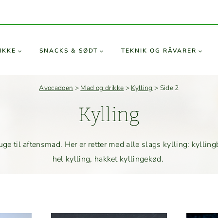
IKKE
SNACKS & SØDT
TEKNIK OG RÅVARER
Avocadoen
>
Mad og drikke
>
Kylling
>
Side 2
Kylling
ge til aftens­mad. Her er ret­ter med alle slags kylling: kylling­br
hel kylling, hakket kyllingekød.