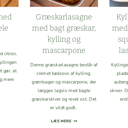
 med
Græskar­lasagne
Kyl
ele
med bagt græskar,
med 
kylling og
sq
mascarpone
la
 cit­ron,
yllin­gen
Denne græskar­lasagne består af
Kyllinge
t gør, at
cremet kødsovs af kylling,
plad­
 og mere
grøntsager og mas­car­pone, der
auberg
lægges lagvis med bagte
skiv­er. D
græskarskiv­er og revet ost. Det
end
LING
er vildt godt.
D
GRÆSKAR­
­
LÆS MERE
LASAGNE
N