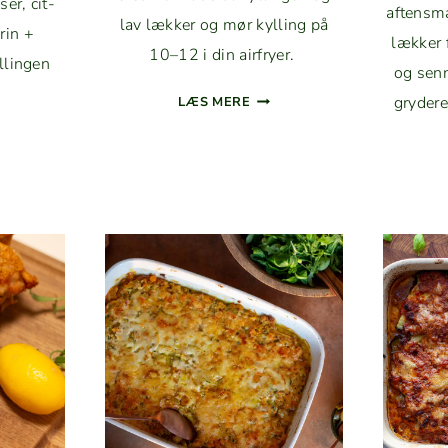
ser, cit­
aftens­m
lav lækker og mør kylling på
rin +
lækker 
10–12 i din airfryer.
llin­gen
og sen­
MARINERET
gry­dere
LÆS MERE
KYLLINGE­
INERET
FILET
LING
I
D
AIRFRYER
L­
SKE
DDERIER