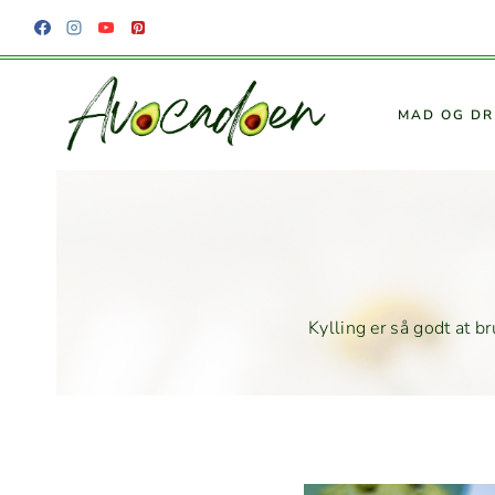
Fortsæt
til
indhold
MAD OG DR
Kylling er så godt at bru