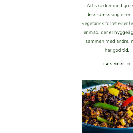
Artiskokker med gre
dess-dresss­ing er en
veg­e­tarisk for­ret eller l
er mad, der er hyggeli
sam­men med andre, 
har god tid.
ART
LÆS MERE
ME
GRE
GOD
DES
DRE
ING
|
LÆ
FOR