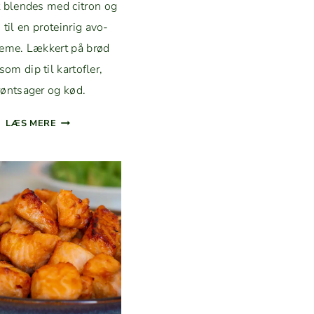
t blendes med cit­ron og
til en pro­tein­rig avo­
eme. Lækkert på brød
 som dip til kartofler,
røntsager og kød.
PRO­
LÆS MERE
TEIN­
RIG
AVO­
CADOCREME
MED
EDAMAME,
HYT­
TEOST
OG
PURLØG