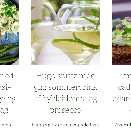
 med
Hugo spritz med
Pro
asi­
gin: som­mer­drink
ca
ge og
af hylde­blomst og
edam
mag
prosecco
esto er
Hugo spritz er en per­lende frisk
Avo­ca­