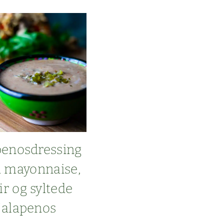
ER
MED
INGE­
FÆR,
HVIDLØG
OG CHILI
penos­dress­ing
may­on­naise,
ir og sylt­ede
jalapenos