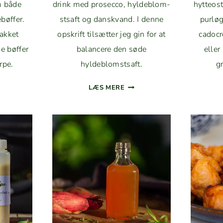
m både
drink med pros­ec­co, hylde­blom­
hyt­teos
bøf­fer.
st­saft og dan­skvand. I denne
purløg 
akket
opskrift tilsæt­ter jeg gin for at
cadocr
ge bøf­fer
bal­ancere den søde
eller
rpe.
hyldeblomstsaft.
g
TO­
HUGO
LÆS MERE
­
SPRITZ
MED
D
GIN:
LING
SOM­
MER­
I­
DRINK
UM
AF
HYLDE­
TIGE
BLOMST
OG
DE
PROSECCO