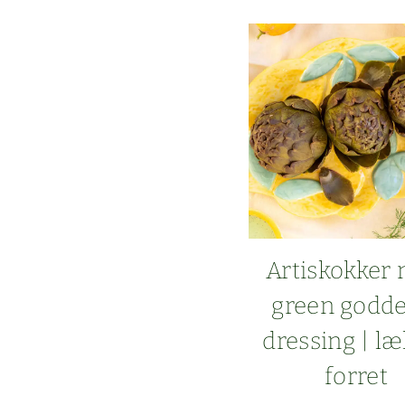
FRA
SK
HOT
DOG
DRE
ING
ME
BEA
Artiskokker
green god­d
dress­ing | l
forret