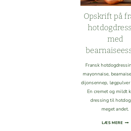
AF 
Opskrift på fr
hot­dog­dress
med
bearnaisees
Fran­sk hot­dog­dress­
may­on­naise, bear­nais
dijon­sen­nep, løg­pul­ver 
En cremet og mildt kr
dress­ing til hot­do
meget andet.
OPS
LÆS MERE
PÅ