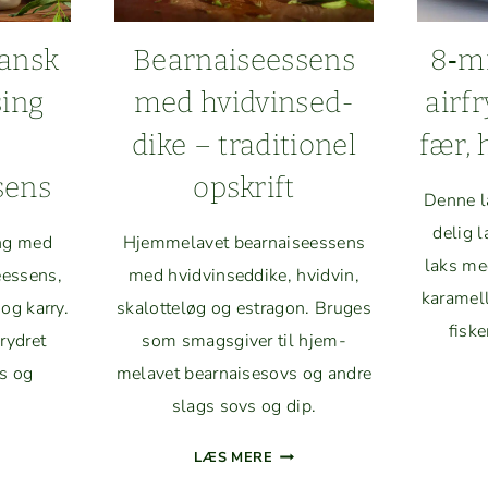
SMAG
an­sk
Bear­naiseessens
8‑mi
­ing
med hvid­vinsed­
air­f
dike – tra­di­tionel
fær, 
sens
opskrift
Denne lak
delig l
ing med
Hjem­melavet bear­naiseessens
laks med
eessens,
med hvid­vinsed­dike, hvid­vin,
karamel­li
og kar­ry.
skalot­teløg og estragon. Bruges
fiske
y­dret
som smags­giv­er til hjem­
gs og
melavet bear­nais­esovs og andre
slags sovs og dip.
KRIFT
BEAR­
LÆS MERE
NAISEESSENS