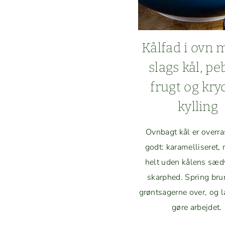
Kål­fad i ovn 
slags kål, pe
frugt og kry­
kylling
Ovn­bagt kål er over­r
godt: karamel­lis­eret,
helt uden kålens sæd­
skarphed. Spring brun
grøntsagerne over, og 
gøre arbejdet.