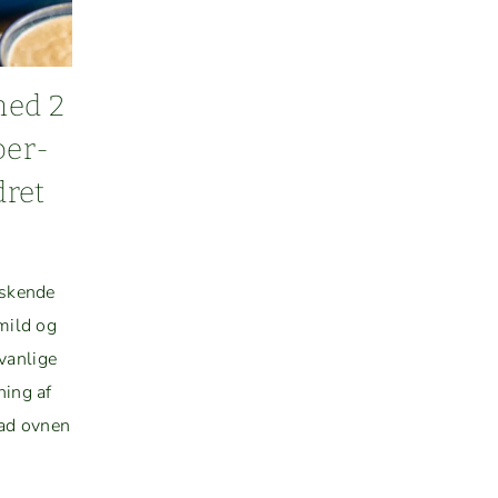
MED
AVOCADO
med 2
ber­
dret
ask­ende
 mild og
van­lige
­ing af
lad ovnen