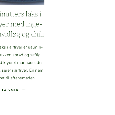
nutters laks i
ry­er med inge­
hvidløg og chili
s i air­fry­er er ual­min­
ækker: sprød og saftig
 kry­dret mari­nade, der
s­er­er i air­fry­er. En nem
ret til aftensmaden.
8‑MINUTTERS
LÆS MERE
LAKS
I
AIR­
FRY­