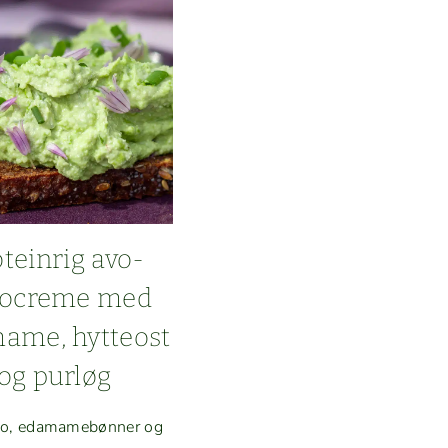
­tein­rig avo­
docreme med
ame, hyt­teost
og purløg
do, edamame­bøn­ner og