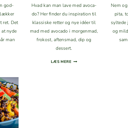
en god­
Hvad kan man lave med avo­ca­
Nem og c
 lækker
do? Her find­er du inspi­ra­tion til
pita, t
et ret. Det
klas­siske ret­ter og nye idéer til
sylt­ede
g at nyde
mad med avo­ca­do i mor­gen­mad,
og mild
når man
frokost, aftens­mad, dip og
sam
dessert.
ISKOKKER
OPSKRIFTER
LÆS MERE
D
MED
EN
AVO­
­
CA­
S-
DO
SS­
–
NEMME
IDÉER
KKER
TIL
RET
MAD