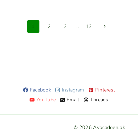
­
N
Næste
1
2
3
…
13
D
side
GS
,
ER­
GT
­
Facebook
Instagram
Pinterest
T
LING
YouTube
Email
Threads
© 2026 Avocadoen.dk