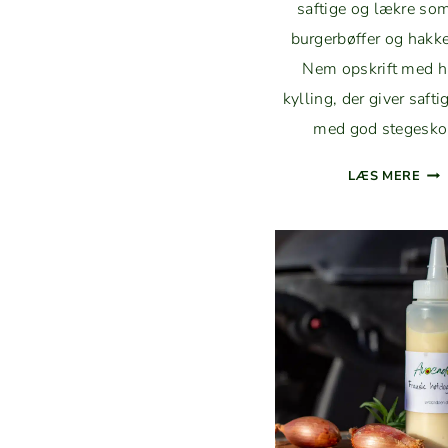
saftige og lækre so
burg­er­bøf­fer og hakke­
Nem opskrift med h
kylling, der giv­er safti
med god stegesko
PES
LÆS MERE
BØF
FER
ME
KYL
OG
BAS
LIK
–
SAF
OG
FUL