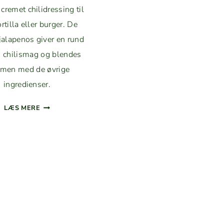
remet chilidress­ing til
or­tilla eller burg­er. De
 jalapenos giv­er en rund
 chilis­mag og blendes
­men med de øvrige
ingredienser.
JALAPENOS­
LÆS MERE
DRESS­
ING
MED
MAY­
ON­
NAISE,
KEFIR
OG
SYLT­