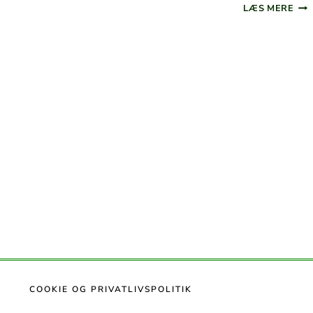
KÅL
LÆS MERE
FAD
I
Side
OV
ME
navigation
2
SLA
KÅL
PEB
FRU
OG
KRY
DRE
KYL
COOK­IE OG PRIVATLIVSPOLITIK