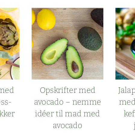
N­
MED
HVID­
­
VINSED­
­
DIKE
SS­
–
TRA­
D
DI­
RNAISEESSENS
TIONEL
OPSKRIFT
 med
Opskrifter med
Jala
ess-
avo­ca­do – nemme
med 
ækker
idéer til mad med
kef
avocado