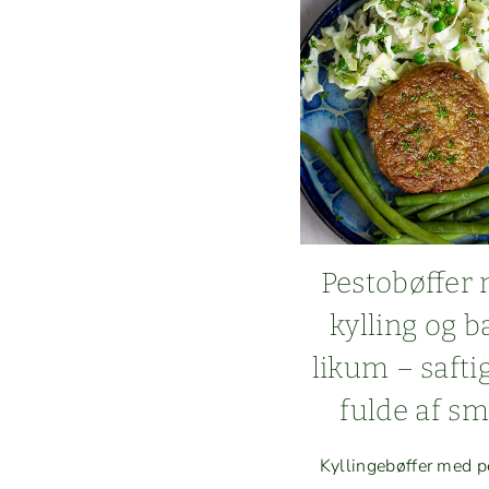
Pesto­bøf­fer
kylling og b
likum – safti
fulde af s
Kyllinge­bøf­fer med p