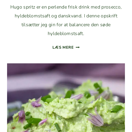
Hugo spritz er en per­lende frisk drink med pros­ec­co,
hylde­blom­st­saft og dan­skvand. I denne opskrift
tilsæt­ter jeg gin for at bal­ancere den søde
hyldeblomstsaft.
HUGO
LÆS MERE
SPRITZ
MED
GIN:
SOM­
MER­
DRINK
AF
HYLDE­
BLOMST
OG
PROSECCO