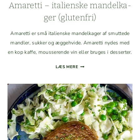
Amaret­ti – ital­ienske man­delk­a­
ger (gluten­fri)
Amaret­ti er små ital­ienske man­delk­a­ger af smut­tede
man­dler, sukker og ægge­h­vide. Amaret­ti nydes med
en kop kaffe, mousserende vin eller bruges i desserter.
AMARET­
LÆS MERE
TI
–
ITAL­
IENSKE
MAN­
DELK­
A­
GER
(GLUTEN­