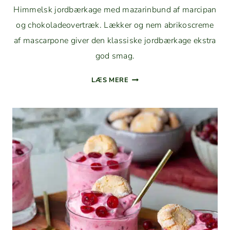
Him­mel­sk jord­bærk­age med mazarin­bund af mar­ci­pan
og choko­ladeovertræk. Lækker og nem abriko­screme
af mas­car­pone giv­er den klas­siske jord­bærk­age ekstra
god smag.
JORD­
LÆS MERE
BÆRK­
AGE
MED
MAZARIN­
BUND
OG
ABRIKO­
SCREME
(GLUTEN­
FRI)