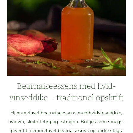
BEARNAISEESSENS
Bear­naiseessens med hvid­
vinsed­dike – tra­di­tionel opskrift
Hjem­melavet bear­naiseessens med hvid­vinsed­dike,
hvid­vin, skalot­teløg og estragon. Bruges som smags­
giv­er til hjem­melavet bear­nais­esovs og andre slags