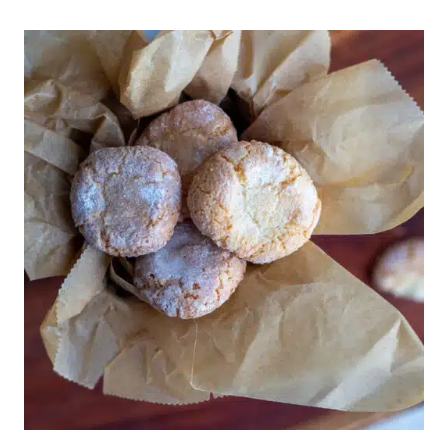
RY
FOOL
–
DESSERT
MED
STIKKELS­
BÆR
OG
HYLDEBLOMST