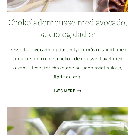
Choko­lade­mousse med avo­ca­do,
kakao og dadler
Dessert af avo­ca­do og dadler lyder måske sundt, men
smager som cremet choko­lade­mousse. Lavet med
kakao i stedet for choko­lade og uden hvidt sukker,
fløde og æg.
CHOKO­
LÆS MERE
LADE­
MOUSSE
MED
AVO­
CA­
DO,