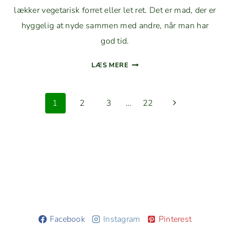
lækker veg­e­tarisk for­ret eller let ret. Det er mad, der er
hyggelig at nyde sam­men med andre, når man har
god tid.
ARTISKOKKER
LÆS MERE
MED
GREEN
Side
GOD­
Næste
1
2
3
…
22
DESS-
navigation
side
DRESS­
ING
|
LÆKKER
FORRET
Facebook
Instagram
Pinterest