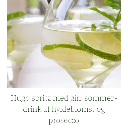
KAKAO
OG
DADLER
Hugo spritz med gin: som­mer­
drink af hylde­blomst og
prosecco