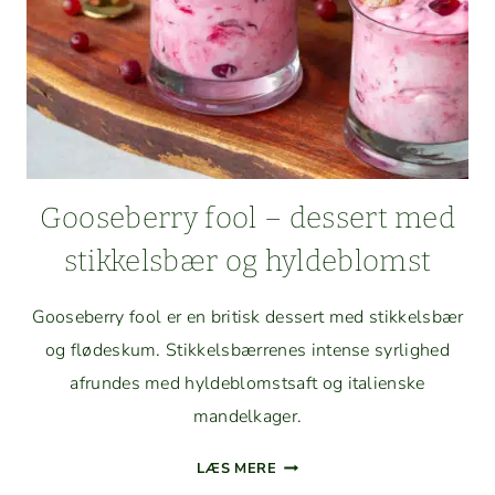
Goose­ber­ry fool – dessert med
stikkels­bær og hyldeblomst
Goose­ber­ry fool er en britisk dessert med stikkels­bær
og flødeskum. Stikkels­bær­renes intense syrlighed
afrun­des med hylde­blom­st­saft og ital­ienske
mandelkager.
GOOSE­
LÆS MERE
BER­