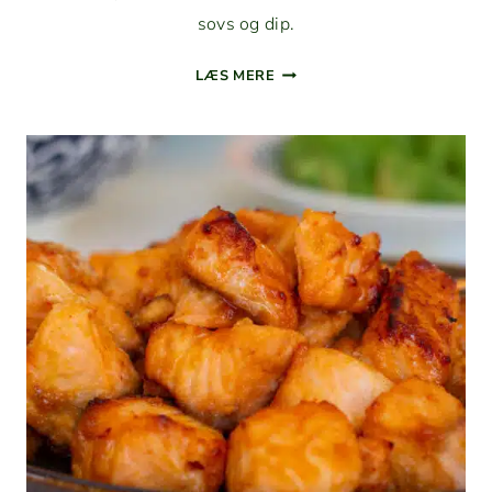
sovs og dip.
BEAR­
LÆS MERE
NAISEESSENS
MED
HVID­
VINSED­
DIKE
–
TRA­
DI­
TIONEL
OPSKRIFT