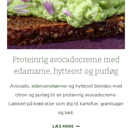
Pro­tein­rig avo­cadocreme med
edamame, hyt­teost og purløg
Avo­ca­do, edamame­bøn­ner og hyt­teost blendes med
cit­ron og purløg til en pro­tein­rig avo­cadocreme.
Lækkert på brød eller som dip til kartofler, grøntsager
og kød.
PRO­
LÆS MERE