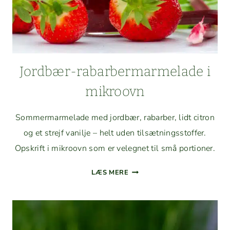
Jord­bær-rabar­ber­marme­lade i
mikroovn
Som­mer­marme­lade med jord­bær, rabar­ber, lidt cit­ron
og et stre­jf vanil­je – helt uden tilsæt­ningsstof­fer.
Opskrift i mikroovn som er veleg­net til små portioner.
JORD­
LÆS MERE
BÆR-
RABAR­
BER­
MARME­