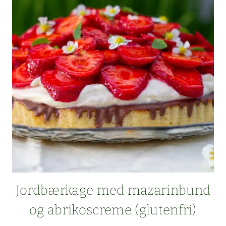
LADE
I
MIKROOVN
Jord­bærk­age med mazarin­bund
og abriko­screme (gluten­fri)