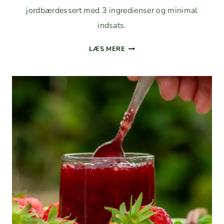
jord­bærdessert med 3 ingre­di­enser og min­i­mal
indsats.
JORD­
LÆS MERE
BÆRDESSERT
AF
FROSNE
BÆR
OG
MAKRO­
NER
(PÅ
5
MINUTTER)