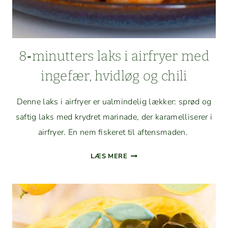
8‑minutters laks i air­fry­er med
inge­fær, hvidløg og chili
Denne laks i air­fry­er er ual­min­delig lækker: sprød og
saftig laks med kry­dret mari­nade, der karamel­lis­er­er i
air­fry­er. En nem fiskeret til aftensmaden.
8‑MINUTTERS
LÆS MERE
LAKS
I
AIR­
FRY­
ER
MED