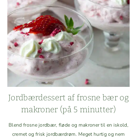
Jord­bærdessert af frosne bær og
makro­ner (på 5 minutter)
Blend frosne jord­bær, fløde og makro­ner til en iskold,
cremet og frisk jord­bær­drøm. Meget hur­tig og nem