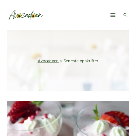
Fortsæt
til
indhold
Avocadoen
>
Seneste opskrifter