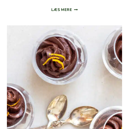
PESTO­
LÆS MERE
BØF­
FER
MED
KYLLING
OG
BASI­
LIKUM
–
SAFTIGE
OG
FULDE
AF SMAG