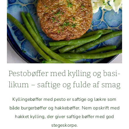
FRI)
Pesto­bøf­fer med kylling og basi­
likum – saftige og fulde af smag
Kyllinge­bøf­fer med pesto er saftige og lækre som
både burg­er­bøf­fer og hakke­bøf­fer. Nem opskrift med
hakket kylling, der giv­er saftige bøf­fer med god
stegeskorpe.