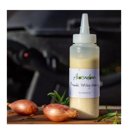
TEIN­
RIG
AVO­
CADOCREME
MED
EDAMAME,
HYT­
TEOST
OG
PURLØG