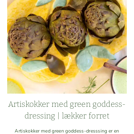
INGE­
FÆR,
HVIDLØG
OG CHILI
Artiskokker med green god­dess-
dress­ing | lækker forret
Artiskokker med green god­dess-dresss­ing er en