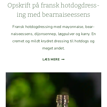
Opskrift på fran­sk hot­dog­dress­
ing med bearnaiseessens
Fran­sk hot­dog­dress­ing med may­on­naise, bear­
naiseessens, dijon­sen­nep, løg­pul­ver og kar­ry. En
cremet og mildt kry­dret dress­ing til hot­dogs og
meget andet.
OPSKRIFT
LÆS MERE
PÅ
FRAN­
SK
HOT­
DOG­
DRESS­
ING
MED