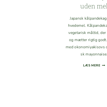
uden me
Japan­sk kål­pan­dek­a
hvedemel. Kål­pan­dek­a
veg­e­tarisk måltid, de
og mæt­ter rigtig godt.
med okonomiyak­isovs 
sk mayonnaise
OKO
LÆS MERE
KI
UDE
Side
navigation