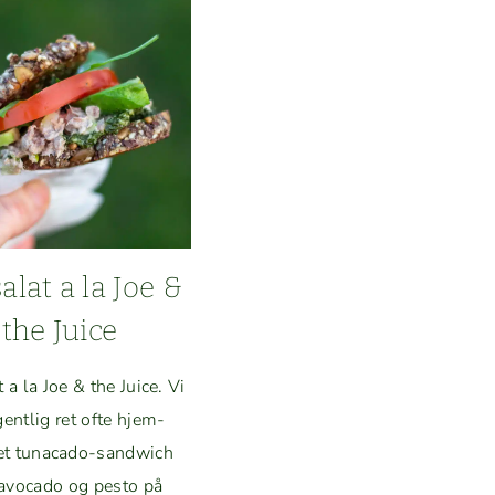
alat a la Joe &
the Juice
t a la Joe & the Juice. Vi
gentlig ret ofte hjem­
t tunaca­do-sand­wich
vo­ca­do og pesto på