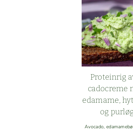
Pro­tein­rig 
cadocreme 
edamame, hyt­
og purlø
Avo­ca­do, edamame­bø