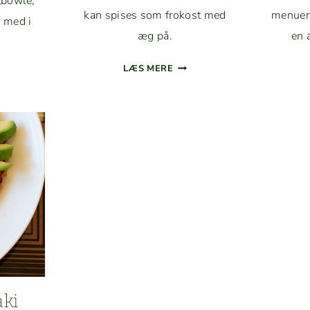
t­bowle,
kan spis­es som frokost med
menu­e
e med i
æg på.
en 
AVO­
LÆS MERE
D­
CA­
KE­
DOS­
AT
ALAT
D
MED
GT
LIMEDRESSING
ER­
GT
OCADO
ki