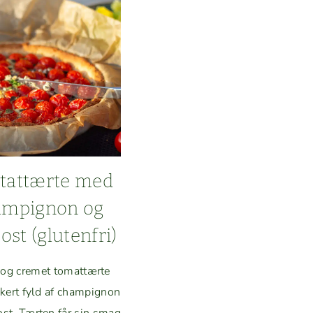
tat­tærte med
ampignon og
ost (gluten­fri)
 og cremet tomat­tærte
ert fyld af champignon