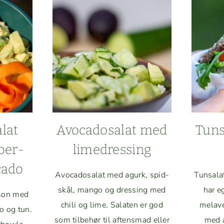
BOLLER
MED
ÆRTER
MAN­
DELMEL
(GLUTEN­
FRI)
alat
Avo­ca­dos­alat med
Tun­s
ber­
limedressing
cado
Avo­ca­dos­alat med agurk, spid­
Tun­sala
skål, man­go og dress­ing med
har e
r­son med
chili og lime. Salat­en er god
melave
do og tun.
som tilbe­hør til aftens­mad eller
med a