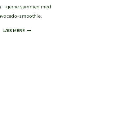
n – gerne sam­men med
avocado-smoothie.
TUN­
LÆS MERE
SALAT
A
LA
JOE
&
THE JUICE