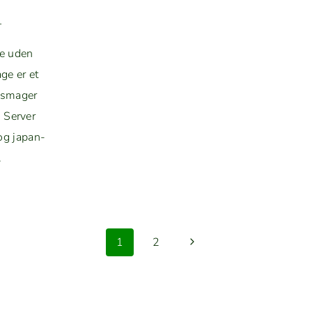
l
ge uden
ge er et
r smager
 Serv­er
og japan­
.
NOMIYA­
N MEL
Næste
1
2
side