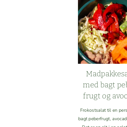
DO
OG 
Mad­pakke­s
med bagt pe
frugt og avo
Frokost­salat til en pe
bagt peber­frugt, avo­ca­