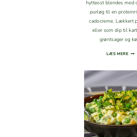
hyt­teost blendes med c
purløg til en pro­tein­
cadocreme. Lækkert 
eller som dip til kart
grøntsager og kø
PRO
LÆS MERE
TEI
RIG
AVO
CA
ME
ED
HYT
TEO
OG
PUR