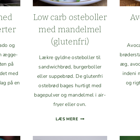
med
Low carb oste­boller
Av
ærter
med man­delmel
(gluten­fri)
a­do og
Avo­c
øn ægge­
brøder­st
Lækre gyldne oste­boller til
t­en på
æg, avo­
sand­wich­brød, burg­er­boller
r­det med
indeni 
eller sup­pe­brød. De gluten­fri
rdag på en
og rig
oste­brød bages hur­tigt med
bagepul­ver og man­delmel i air­
fry­er eller ovn.
GE­
AT
LOW
LÆS MERE
D
CARB
­
OSTE­