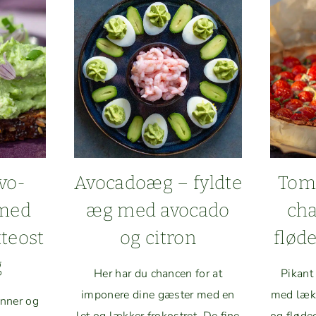
avo­
Avo­cadoæg – fyldte
Tom­
med
æg med avo­ca­do
ch
teost
og citron
fløde
g
Her har du chan­cen for at
Pikant
imponere dine gæster med en
med lækk
n­ner og