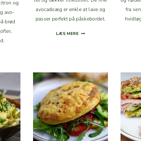
let og lækker frokostret. De fine
og fløde
it­ron og
avo­cadoæg er enkle at lave og
fra sen
rig avo­
pass­er per­fekt på påskebordet.
hvidløg
på brød
ofler,
AVO­
LÆS MERE
CADOÆG
d.
–
­
FYLDTE
N­
ÆG
MED
­
AVO­
DOCREME
CA­
D
DO
AMAME,
OG
­
CITRON
ST
LØG