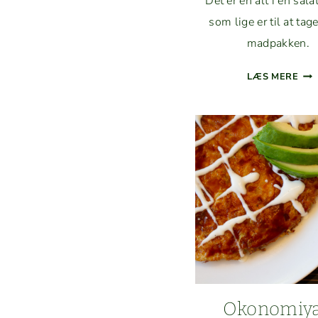
Det er en alt i en sala
som lige er til at tag
madpakken.
MA
LÆS MERE
PAK
SAL
ME
BA
PEB
FRU
OG
AV
Okonomiya­