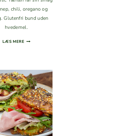
ost. Tærten får sin smag
­nep, chili, oregano og
. Gluten­fri bund uden
hvedemel.
TOM­
LÆS MERE
TAT­
TÆRTE
MED
CHAMPIGNON
OG
FLØDEOST
(GLUTEN­
FRI)