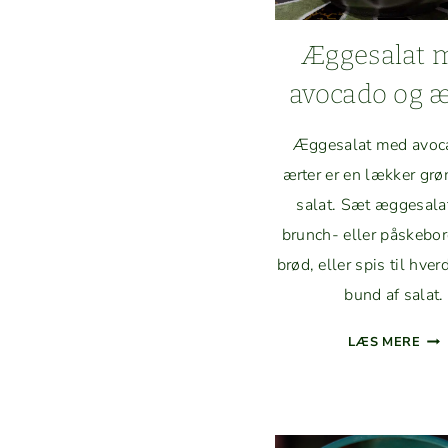
Ægge­salat 
avo­ca­do og 
Ægge­salat med avo­c
ærter er en lækker gr
salat. Sæt ægge­sala
brunch- eller påske­bo
brød, eller spis til hve
bund af salat.
ÆG
LÆS MERE
SAL
ME
AVO
CA­