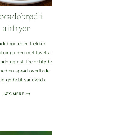
o­cado­brød i
airfryer
ado­brød er en lækker
at­ning uden mel lavet af
ca­do og ost. De er bløde
med en sprød over­flade
tig gode til sandwich.
AVO­
LÆS MERE
CADO­
BRØD
I
AIRFRYER