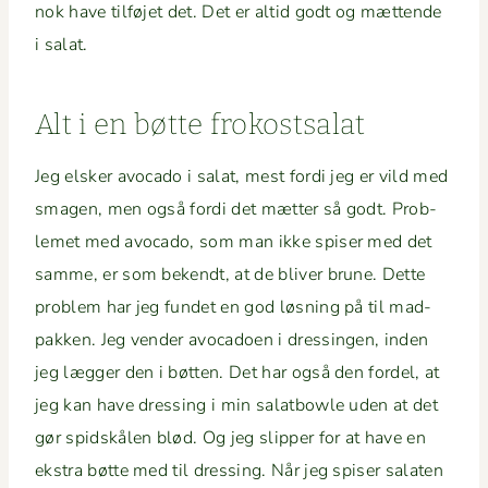
nok have til­fø­jet det. Det er altid godt og mæt­tende
i salat.
Alt i en bøtte frokostsalat
Jeg elsker avo­ca­do i salat, mest for­di jeg er vild med
sma­gen, men også for­di det mæt­ter så godt. Prob­
lemet med avo­ca­do, som man ikke spis­er med det
samme, er som bek­endt, at de bliv­er brune. Dette
prob­lem har jeg fun­det en god løs­ning på til mad­
pakken. Jeg vender avo­ca­doen i dressin­gen, inden
jeg læg­ger den i bøt­ten. Det har også den fordel, at
jeg kan have dress­ing i min salat­bowle uden at det
gør spid­skålen blød. Og jeg slip­per for at have en
ekstra bøtte med til dress­ing. Når jeg spis­er salat­en