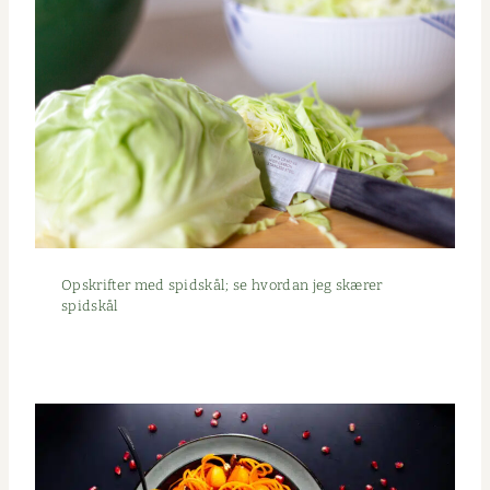
Opskrifter med spid­skål; se hvor­dan jeg skær­er
spidskål