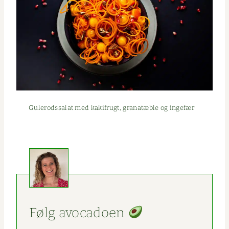
Gulerodssalat med kak­ifrugt, granatæble og ingefær
Følg avo­ca­doen