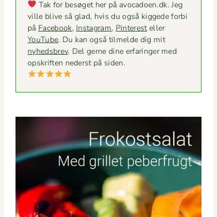
Tak for besøget her på avocadoen.dk. Jeg
ville blive så glad, hvis du også kiggede for­bi
på
Face­book
,
Insta­gram
,
Pin­ter­est
eller
YouTube
. Du kan også tilmelde dig mit
nyheds­brev
. Del gerne dine erfaringer med
opskriften ned­er­st på siden.