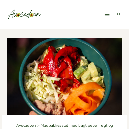
Fortsæt
til
indhold
Avocadoen
>
Madpakkesalat med bagt peberfrugt og