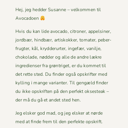
Hej, jeg hed­der Susanne – velkom­men til
Avocadoen
Hvis du kan lide avo­ca­do, cit­roner, appelsin­er,
jord­bær, hind­bær, artiskokker, tomater, peber­
frugter, kål, kry­d­derurter, inge­fær, vanil­je,
choko­lade, nød­der og alle de andre lækre
ingre­di­enser fra grøn­triget, er du kom­met til
det rette sted. Du find­er også opskrifter med
kylling i mange vari­anter. Til gengæld find­er
du ikke opskriften på den per­fekt okses­teak –
der må du gå et andet sted hen.
Jeg elsker god mad, og jeg elsker at nørde
med at finde frem til den per­fek­te opskrift.