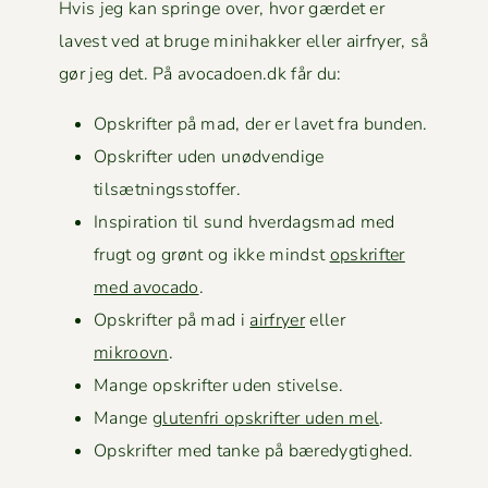
Hvis jeg kan springe over, hvor gærdet er
lavest ved at bruge mini­hakker eller air­fry­er, så
gør jeg det. På avocadoen.dk får du:
Opskrifter på mad, der er lavet fra bunden.
Opskrifter uden unød­vendi­ge
tilsætningsstoffer.
Inspi­ra­tion til sund hverdags­mad med
frugt og grønt og ikke mindst
opskrifter
med avo­ca­do
.
Opskrifter på mad i
air­fry­er
eller
mikroovn
.
Mange opskrifter uden stivelse.
Mange
gluten­fri opskrifter uden mel
.
Opskrifter med tanke på bæredygtighed.