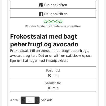
Pin opskriften
Del opskriften
Bliv den første til at bedømme opskriften
Frokost­salat med bagt
peber­frugt og avocado
Frokost­salat til en per­son med bagt peber­frugt,
avo­ca­do og tun. Det er en alt i en salat­bowle, som
lige er til at tage med i madpakken.
Forb. tid
m
10
min
i
Sam­let tid
n
m
10
min
­
i
u
n
–
+
Antal:
per­son
t
­
­