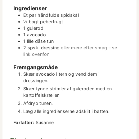
u
t
Ingre­di­enser
t
e
Et par hånd­fulde spidskål
­
r
½
bagt peber­frugt
t
1
gulerod
e
1
avo­ca­do
r
1
lille dåse tun
2
spsk.
dress­ing
eller mere efter smag – se
link ovenfor.
Frem­gangsmåde
Skær avo­ca­do i tern og vend dem i
dressingen.
Skær tyn­de strim­ler af gulero­den med en
kartoffelskræller.
Afdryp tunen.
Læg alle ingre­di­enserne adskilt i bøtten.
For­fat­ter:
Susanne