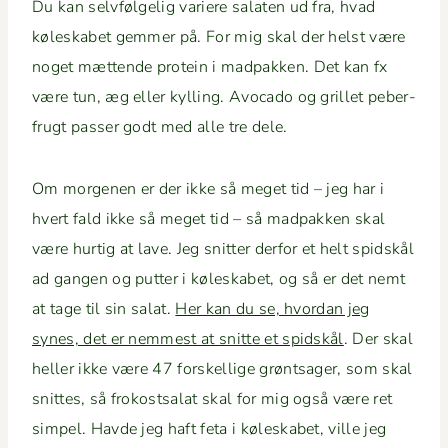
Du kan selvføl­gelig variere salat­en ud fra, hvad
kølesk­a­bet gem­mer på. For mig skal der helst være
noget mæt­tende pro­tein i mad­pakken. Det kan fx
være tun, æg eller kylling. Avo­ca­do og gril­let peber­
frugt pass­er godt med alle tre dele.
Om mor­ge­nen er der ikke så meget tid – jeg har i
hvert fald ikke så meget tid – så mad­pakken skal
være hur­tig at lave. Jeg snit­ter der­for et helt spid­skål
ad gan­gen og put­ter i kølesk­a­bet, og så er det nemt
at tage til sin salat.
Her kan du se, hvor­dan jeg
synes, det er nemmest at snitte et spid­skål
. Der skal
heller ikke være 47 forskel­lige grøntsager, som skal
snittes, så frokost­salat skal for mig også være ret
sim­pel. Havde jeg haft feta i kølesk­a­bet, ville jeg