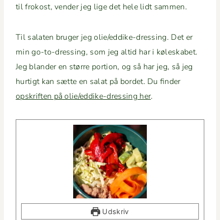
til frokost, vender jeg lige det hele lidt sammen.
Til salat­en bruger jeg olie/ed­dike-dress­ing. Det er
min go-to-dress­ing, som jeg altid har i kølesk­a­bet.
Jeg bland­er en større por­tion, og så har jeg, så jeg
hur­tigt kan sætte en salat på bor­det. Du find­er
opskriften på olie/ed­dike-dress­ing her
.
Udskriv