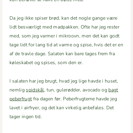
Da jeg ikke spis­er brød, kan det nogle gange være
lidt besværligt med mad­pakken. Ofte har jeg rester
med, som jeg varmer i mikroovn, men det kan godt
tage lidt for lang tid at varme og spise, hvis det er en
af de travle dage. Salat­en kan bare tages frem fra
kølesk­a­bet og spis­es, som den er.
I salat­en har jeg brugt, hvad jeg lige havde i huset,
nem­lig
spid­skål
, tun, gulerød­der, avo­ca­do og
bagt
peber­frugt
fra dagen før. Peber­frugterne havde jeg
lavet i air­fry­er, og det kan virke­lig anbe­fales. Det
tager ingen tid.