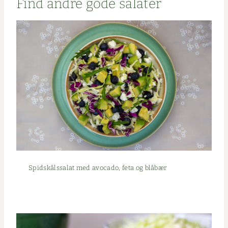
Find andre gode salater
Spid­skålssalat med avo­ca­do, feta og blåbær