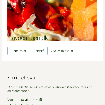
Indlæg-
#
Peberfrugt
#
Spidskål
#
Spidskålssalat
tags:
Skriv et svar
Din e-mailadresse vil ikke blive publiceret.
Krævede felter er
markeret med
*
Vurdering af opskriften