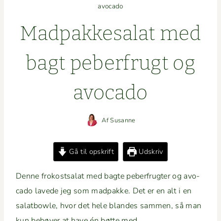
avocado
Mad­pakke­salat med
bagt peber­frugt og
avocado
Af
Susanne
Gå til opskrift
Udskriv
Denne frokost­salat med bagte peber­frugter og avo­
ca­do lavede jeg som mad­pakke. Det er en alt i en
salat­bowle, hvor det hele blandes sam­men, så man
kun behøver at have én bøtte med.