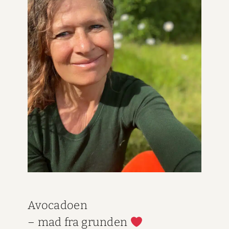
Avo­ca­doen
– mad fra grun­den