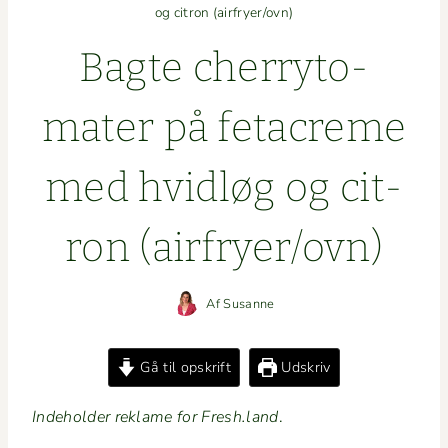
og citron (airfryer/ovn)
Bagte cher­ry­to­
mater på fetacreme
med hvidløg og cit­
ron (airfryer/ovn)
Af
Susanne
Gå til opskrift
Udskriv
Inde­hold­er reklame for Fresh.land
.