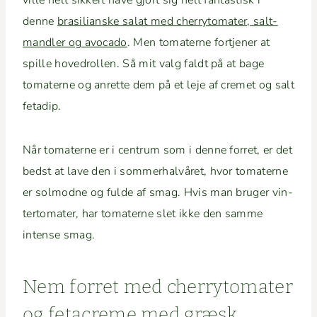
ville helt sikkert have gjort sig helt fan­tastisk i
denne
brasil­ianske salat med cher­ry­to­mater, salt­
man­dler og avo­ca­do
. Men tomater­ne fort­jen­er at
spille hov­e­drollen. Så mit valg faldt på at bage
tomater­ne og anrette dem på et leje af cremet og salt
fetadip.
Når tomater­ne er i cen­trum som i denne for­ret, er det
bedst at lave den i som­mer­halvåret, hvor tomater­ne
er solmodne og fulde af smag. Hvis man bruger vin­
ter­to­mater, har tomater­ne slet ikke den samme
intense smag.
Nem for­ret med cher­ry­to­mater
og fetacreme med græsk