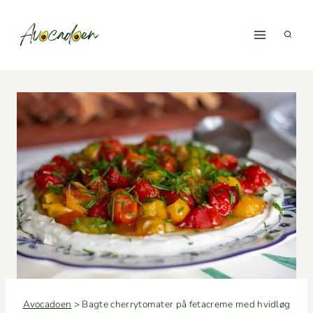
Fortsæt
til
indhold
Avocadoen
>
Bagte cherrytomater på fetacreme med hvidløg