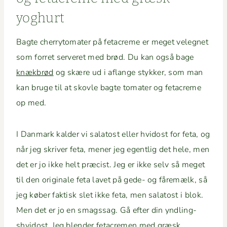
yoghurt
Bagte cher­ry­to­mater på fetacreme er meget veleg­net
som for­ret serveret med brød. Du kan også bage
knæk­brød
og skære ud i aflange stykker, som man
kan bruge til at skovle bagte tomater og fetacreme
op med.
I Dan­mark kalder vi salatost eller hvi­dost for feta, og
når jeg skriv­er feta, men­er jeg egentlig det hele, men
det er jo ikke helt præ­cist. Jeg er ikke selv så meget
til den orig­i­nale feta lavet på gede- og fåremælk, så
jeg køber fak­tisk slet ikke feta, men salatost i blok.
Men det er jo en smagssag. Gå efter din yndling­
shvi­dost. Jeg blender fetacre­men med græsk