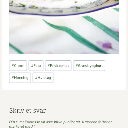
Indlæg-
#
Citron
#
Feta
#
Frisk tomat
#
Græsk yoghurt
tags:
#
Honning
#
Hvidløg
Skriv et svar
Din e-mailadresse vil ikke blive publiceret.
Krævede felter er
markeret med
*