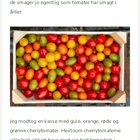
de smager jo egentlig som tomater har smagt i
årtier.
Jeg mod­tog en kasse med gule, orange, røde og
grønne cher­ry­to­mater. Heir­loom cher­ry­to­mater­ne