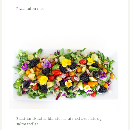
Piz­za uden mel
Brasil­ian­sk salat: bland­et salat med avo­ca­do og
saltmandler