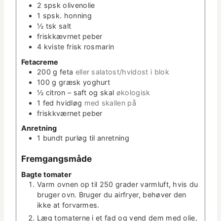
e
2
spsk
oliveno­lie
r
1
spsk.
hon­ning
½
tsk
salt
friskkævr­net peber
4
kviste frisk rosmarin
Fetacreme
200
g
feta
eller salatost/hvidost i blok
100
g
græsk yoghurt
½
cit­ron – saft og skal
økol­o­gisk
1
fed
hvidløg
med skallen på
friskkvær­net peber
Anret­ning
1
bundt
purløg til anretning
Frem­gangsmåde
Bagte tomater
Varm ovnen op til 250 grad­er varm­luft, hvis du
bruger ovn. Bruger du air­fry­er, behøver den
ikke at forvarmes.
Læg tomater­ne i et fad og vend dem med olie,