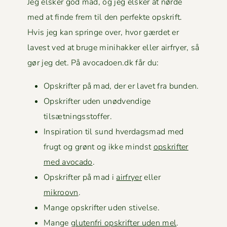
Jeg elsker god mad, og jeg elsker at nørde
med at finde frem til den per­fek­te opskrift.
Hvis jeg kan springe over, hvor gærdet er
lavest ved at bruge mini­hakker eller air­fry­er, så
gør jeg det. På avocadoen.dk får du:
Opskrifter på mad, der er lavet fra bunden.
Opskrifter uden unød­vendi­ge
tilsætningsstoffer.
Inspi­ra­tion til sund hverdags­mad med
frugt og grønt og ikke mindst
opskrifter
med avo­ca­do
.
Opskrifter på mad i
air­fry­er
eller
mikroovn
.
Mange opskrifter uden stivelse.
Mange
gluten­fri opskrifter uden mel
.