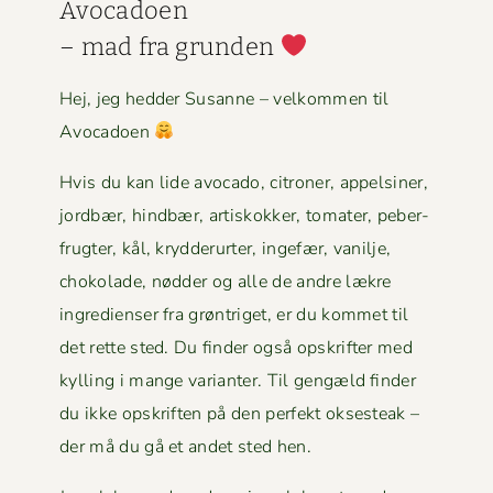
Avo­ca­doen
– mad fra grun­den
Hej, jeg hed­der Susanne – velkom­men til
Avocadoen
Hvis du kan lide avo­ca­do, cit­roner, appelsin­er,
jord­bær, hind­bær, artiskokker, tomater, peber­
frugter, kål, kry­d­derurter, inge­fær, vanil­je,
choko­lade, nød­der og alle de andre lækre
ingre­di­enser fra grøn­triget, er du kom­met til
det rette sted. Du find­er også opskrifter med
kylling i mange vari­anter. Til gengæld find­er
du ikke opskriften på den per­fekt okses­teak –
der må du gå et andet sted hen.