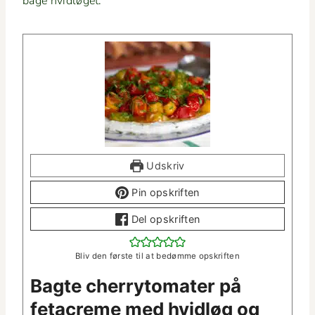
bage hvidløget.
Udskriv
Pin opskriften
Del opskriften
Bliv den første til at bedømme opskriften
Bagte cher­ry­to­mater på
fetacreme med hvidløg og