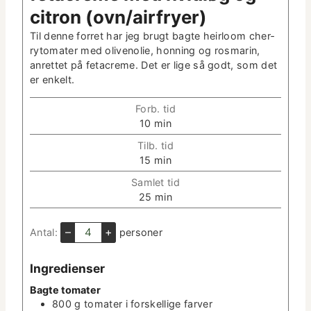
cit­ron (ovn/airfryer)
Til denne for­ret har jeg brugt bagte heir­loom cher­
ry­to­mater med oliveno­lie, hon­ning og ros­marin,
anret­tet på fetacreme. Det er lige så godt, som det
er enkelt.
Forb. tid
m
10
min
i
Tilb. tid
n
m
15
min
­
i
u
Sam­let tid
n
t
m
25
min
­
­
i
u
t
n
–
+
Antal:
per­son­er
t
e
­
­
r
u
t
Ingre­di­enser
t
e
­
Bagte tomater
r
t
800
g
tomater i forskel­lige farver