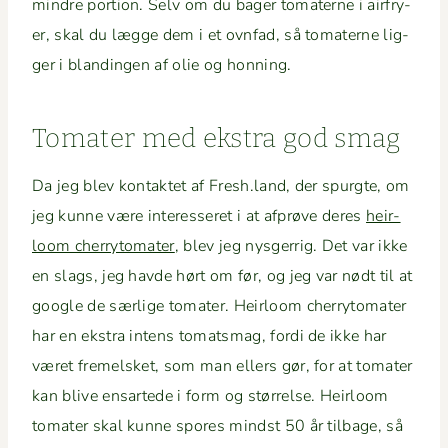
min­dre por­tion. Selv om du bager tomater­ne i air­fry­
er, skal du lægge dem i et ovn­fad, så tomater­ne lig­
ger i blandin­gen af olie og honning.
Tomater med ekstra god smag
Da jeg blev kon­tak­tet af Fresh.land, der spurgte, om
jeg kunne være inter­esseret i at afprøve deres
heir­
loom cher­ry­to­mater
, blev jeg nys­ger­rig. Det var ikke
en slags, jeg havde hørt om før, og jeg var nødt til at
google de særlige tomater. Heir­loom cher­ry­to­mater
har en ekstra intens tomats­mag, for­di de ikke har
været fremels­ket, som man ellers gør, for at tomater
kan blive ensart­ede i form og stør­relse. Heir­loom
tomater skal kunne spores mindst 50 år tilbage, så