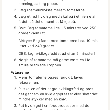
hon­ning, salt og peber.
Læg ros­marinkviste mellem tomaterne.
Læg et fed hvidløg med skal på i et hjørne af
fadet, så det er nemt at få øje på.
Ovn: Bag tomater­ne i ca. 15 min­ut­ter ved 250
grad­er varm­luft
Air­fry­er: Bag fadet med tomater­ne i ca. 10 min­
ut­ter ved 240 grad­er.
OBS: tag hvidløgs­fed­det ud efter 5 minutter!
Nogle af tomater­ne må gerne være en lille
smule brankede i toppen.
Fetacreme
Mens tomater­ne bages færdigt, laves
fetacremen.
Pil skallen af det bagte hvidløgs­fed og pres
det gen­nem en hvidløgs­press­er eller skær det i
min­dre stykker med en kniv.
Put hvidløget i en food­proces­sor med de