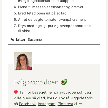
øvrige ingre­di­enser til fetadippen.
Blend til massen er ensartet og cremet.
Bred fetadip­pen ud på et fad.
Anret de bagte tomater oven­på cremen.
Drys med rigeligt purløg oven­på tomater­ne
til sidst.
For­fat­ter:
Susanne
Følg avo­ca­doen
Tak for besøget her på avocadoen.dk. Jeg
ville blive så glad, hvis du også kiggede for­bi
på
Face­book
,
Insta­gram
,
Pin­ter­est
eller