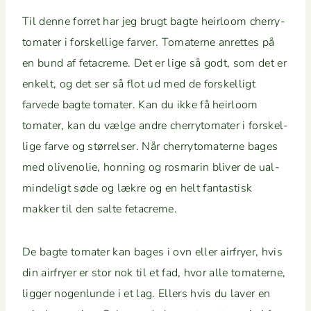
Til denne for­ret har jeg brugt bagte heir­loom cher­ry­
to­mater i forskel­lige farv­er. Tomater­ne anrettes på
en bund af fetacreme. Det er lige så godt, som det er
enkelt, og det ser så flot ud med de forskel­ligt
farvede bagte tomater. Kan du ikke få heir­loom
tomater, kan du vælge andre cher­ry­to­mater i forskel­
lige farve og stør­relser. Når cher­ry­to­mater­ne bages
med oliveno­lie, hon­ning og ros­marin bliv­er de ual­
min­deligt søde og lækre og en helt fan­tastisk
makker til den salte fetacreme.
De bagte tomater kan bages i ovn eller air­fry­er, hvis
din air­fry­er er stor nok til et fad, hvor alle tomater­ne,
lig­ger nogen­lunde i et lag. Ellers hvis du laver en