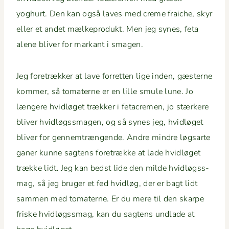
yoghurt. Den kan også laves med creme fraiche, skyr
eller et andet mælke­pro­dukt. Men jeg synes, feta
alene bliv­er for markant i smagen.
Jeg fore­trækker at lave for­ret­ten lige inden, gæsterne
kom­mer, så tomater­ne er en lille smule lune. Jo
læn­gere hvidløget trækker i fetacre­men, jo stærkere
bliv­er hvidløgss­ma­gen, og så synes jeg, hvidløget
bliv­er for gen­nemtræn­gende. Andre min­dre løgsarte
gan­er kunne sagtens fore­trække at lade hvidløget
trække lidt. Jeg kan bedst lide den milde hvidløgss­
mag, så jeg bruger et fed hvidløg, der er bagt lidt
sam­men med tomater­ne. Er du mere til den skarpe
friske hvidløgss­mag, kan du sagtens und­lade at