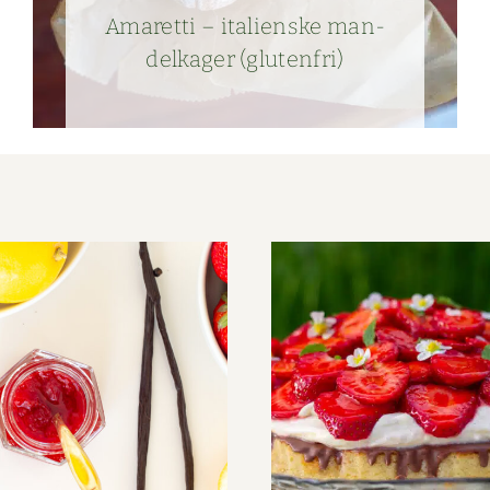
Amaret­ti – ital­ienske man­
delk­a­ger (gluten­fri)