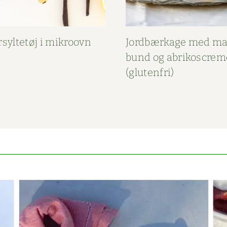
­syl­tetøj i mikroovn
Jord­bærk­age med ma
bund og abriko­screm
(gluten­fri)