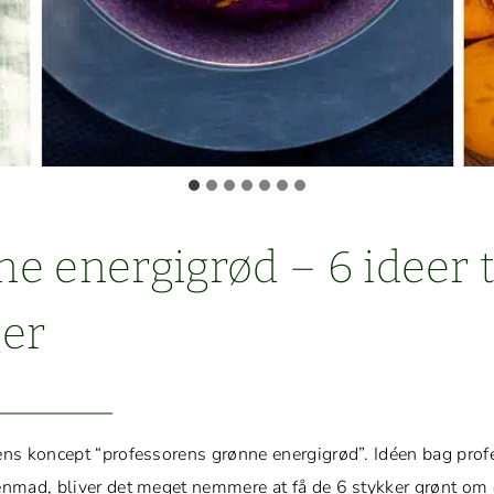
ne energi­grød – 6 ideer 
er
ens kon­cept “pro­fes­sorens grønne energi­grød”. Idéen bag pro
en­mad, bliv­er det meget nem­mere at få de 6 stykker grønt om