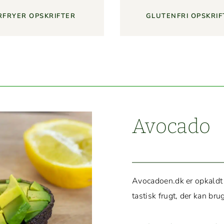
R­FRY­ER OPSKRIFTER
GLUTEN­FRI OPSKRI
Avo­ca­do
Avocadoen.dk er opkaldt e
tastisk frugt, der kan br