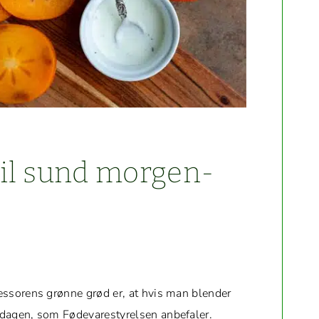
til sund mor­gen­
­fes­sorens grønne grød er, at hvis man blender
 dagen, som Føde­varestyrelsen anbe­faler.