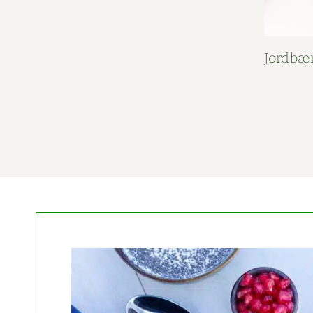
Jord­bær