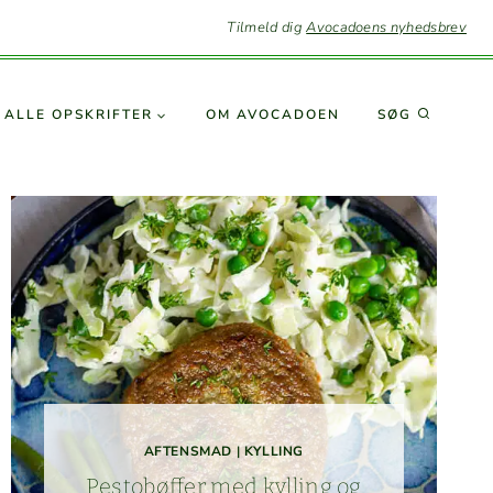
Tilmeld dig
Avocadoens nyhedsbrev
SØG
ALLE OPSKRIFTER
OM AVO­CA­DOEN
AFTENS­MAD
|
KYLLING
Pesto­bøf­fer med kylling og