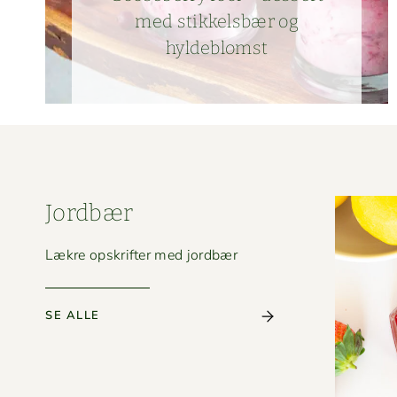
med stikkels­bær og
hyldeblomst
Jord­bær
Lækre opskrifter med jordbær
SE ALLE