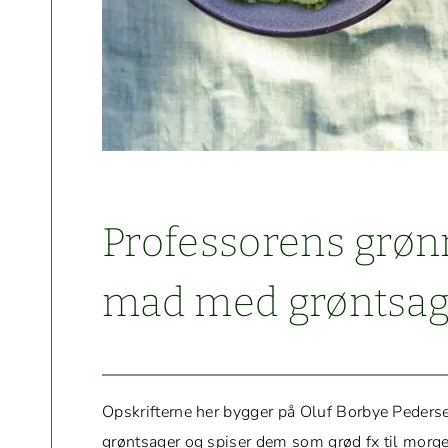
Pro­fes­sorens grøn
mad med grøntsag
Opskrifterne her byg­ger på Oluf Bor­bye Ped­er­s
grøntsager og spis­er dem som grød fx til mor­g