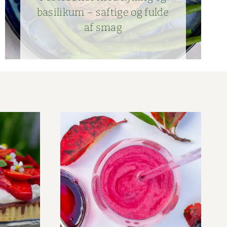
basi­likum – saftige og fulde
af smag