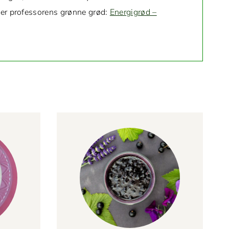
ver pro­fes­sorens grønne grød:
Energi­grød –