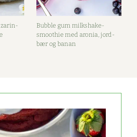
zarin­
Bub­ble gum milk­shake-
e
smooth­ie med aro­nia, jord­
bær og banan