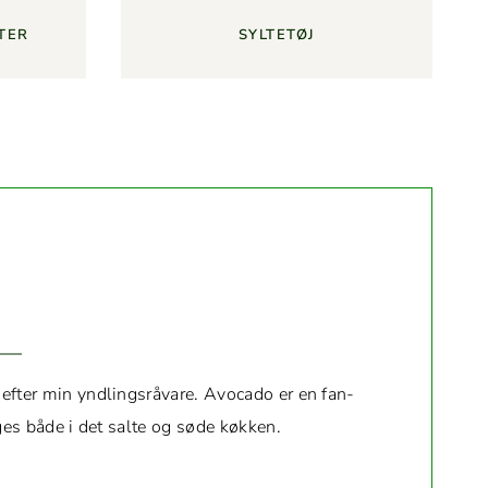
FTER
SYL­TETØJ
fter min yndlingsrå­vare. Avo­ca­do er en fan­
uges både i det salte og søde køkken.