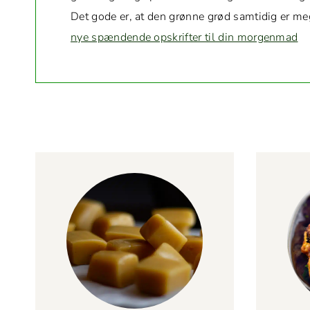
Det gode er, at den grønne grød sam­tidig er mege
nye spæn­dende opskrifter til din morgenmad