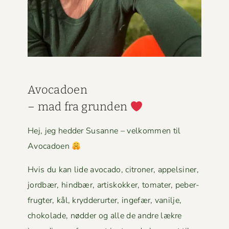
Avo­ca­doen
– mad fra grun­den
Hej, jeg hed­der Susanne – velkom­men til
Avocadoen
Hvis du kan lide avo­ca­do, cit­roner, appelsin­er,
jord­bær, hind­bær, artiskokker, tomater, peber­
frugter, kål, kry­d­derurter, inge­fær, vanil­je,
choko­lade, nød­der og alle de andre lækre