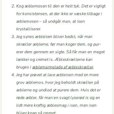
Kog æble­mosen til den er helt tyk. Det er vigtigt
for kon­sis­tensen, at der ikke er væske tilbage i
æble­mosen – så undgår man, at isen
krystalliserer.
Jeg synes æbleisen bliv­er bedst, når man
skræller æblerne, før man koger dem, og pur­
erer dem gen­nem en sigte. Så får man en meget
lækker og cremet is. Æbleskrællerne kan
bruges i
æble­marme­lade af æbleskræller
.
Jeg har prøvet at lave æbleisen med en mere
grov æble­mos, hvor jeg beholdt skrællen på
æblerne og und­lod at purere dem. Hvis det er
røde æbler, får man en svagt lyserød is og en
lidt mere kraftig æbles­mag i isen, men isen
bliv­er knap så cremet.