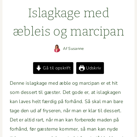
Islagk­age med
æbleis og marcipan
Af
Susanne
Gå til opskrift
Udskriv
Denne islagk­age med æble og mar­ci­pan er et hit
som dessert til gæster. Det gode er, at islagk­a­gen
kan laves helt færdig på forhånd. Så skal man bare
tage den ud af fry­seren, når man er klar til dessert.
Det er altid rart, når man kan for­berede maden på
forhånd, før gæsterne kom­mer, så man kan nyde