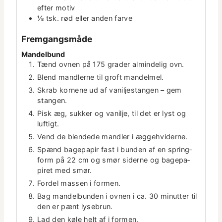
efter motiv
⅛
tsk.
rød eller anden farve
Frem­gangsmåde
Man­del­bund
Tænd ovnen på 175 grad­er almin­delig ovn.
Blend man­dlerne til groft mandelmel.
Skrab kornene ud af vanil­jes­tangen – gem
stangen.
Pisk æg, sukker og vanil­je, til det er lyst og
luftigt.
Vend de blend­ede man­dler i æggehviderne.
Spænd bagepa­pir fast i bun­den af en spring­
form på 22 cm og smør siderne og bagepa­
piret med smør.
Fordel massen i formen.
Bag man­del­bun­den i ovnen i ca. 30 min­ut­ter til
den er pænt lysebrun.
Lad den køle helt af i formen.