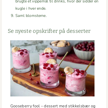
brugte et vippemål til drinks, hvor der sid­der en
kugle i hver ende.
Saml blom­sterne.
Se nyeste opskrifter på desserter
Goose­ber­ry fool – dessert med stikkels­bær og