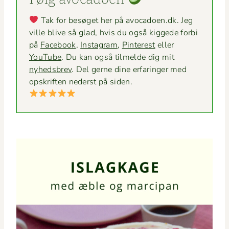
Tak for besøget her på avocadoen.dk. Jeg
ville blive så glad, hvis du også kiggede for­bi
på
Face­book
,
Insta­gram
,
Pin­ter­est
eller
YouTube
. Du kan også tilmelde dig mit
nyheds­brev
. Del gerne dine erfaringer med
opskriften ned­er­st på siden.