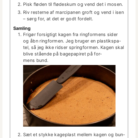
Pisk flø­den til flødeskum og vend det i mosen.
Riv resterne af mar­ci­pa­nen groft og vend i isen
– sørg for, at det er godt fordelt.
Sam­ling
Frigør for­sigtigt kagen fra ring­for­mens sider
og åbn ring­for­men. Jeg bruger en plas­tikspa­
tel, så jeg ikke ridser spring­for­men. Kagen skal
blive stående på bagepa­piret på for­
mens bund.
Sæt et stykke kage­plast mellem kagen og bun­