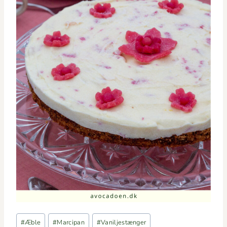
Indlæg-
#
Æble
#
Marcipan
#
Vaniljestænger