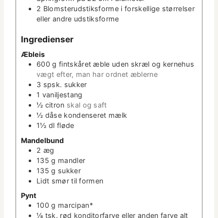
2 Blom­sterud­stiks­forme i forskel­lige stør­relser
eller andre udstiksforme
Ingre­di­enser
Æbleis
600
g
fintskåret æble uden skræl og kerne­hus
vægt efter, man har ord­net æblerne
3
spsk.
sukker
1
vanil­jes­tang
½
cit­ron
skal og saft
½
dåse kon­denseret mælk
1½
dl
fløde
Man­del­bund
2
æg
135
g
man­dler
135
g
sukker
Lidt smør til formen
Pynt
100
g
mar­ci­pan*
⅛
tsk.
rød kon­di­tor­farve eller anden farve alt