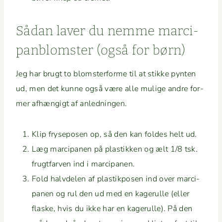
Sådan laver du nemme mar­ci­
pan­blom­ster (også for børn)
Jeg har brugt to blom­ster­forme til at stikke pyn­ten
ud, men det kunne også være alle mulige andre for­
mer afhængigt af anledningen.
Klip fry­se­posen op, så den kan foldes helt ud.
Læg mar­ci­pa­nen på plas­tikken og ælt 1/8 tsk.
frugt­far­ven ind i marcipanen.
Fold halvde­len af plas­tik­posen ind over mar­ci­
pa­nen og rul den ud med en kagerulle (eller
flaske, hvis du ikke har en kagerulle). På den