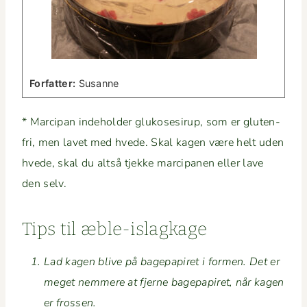
For­fat­ter:
Susanne
* Mar­ci­pan inde­hold­er glukos­esirup, som er gluten­
fri, men lavet med hvede. Skal kagen være helt uden
hvede, skal du alt­så tjekke mar­ci­pa­nen eller lave
den selv.
Tips til æble-islagkage
Lad kagen blive på bagepa­piret i for­men. Det er
meget nem­mere at fjerne bagepa­piret, når kagen
er frossen.