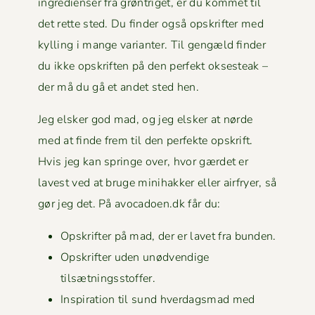
ingre­di­enser fra grøn­triget, er du kom­met til
det rette sted. Du find­er også opskrifter med
kylling i mange vari­anter. Til gengæld find­er
du ikke opskriften på den per­fekt okses­teak –
der må du gå et andet sted hen.
Jeg elsker god mad, og jeg elsker at nørde
med at finde frem til den per­fek­te opskrift.
Hvis jeg kan springe over, hvor gærdet er
lavest ved at bruge mini­hakker eller air­fry­er, så
gør jeg det. På avocadoen.dk får du:
Opskrifter på mad, der er lavet fra bunden.
Opskrifter uden unød­vendi­ge
tilsætningsstoffer.
Inspi­ra­tion til sund hverdags­mad med