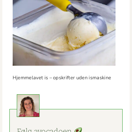
Hjem­melavet is – opskrifter uden ismaskine
Følg avo­ca­doen