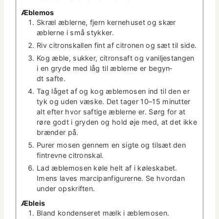
Æble­mos
Skræl æblerne, fjern kerne­huset og skær
æblerne i små stykker.
Riv cit­ron­skallen fint af cit­ro­nen og sæt til side.
Kog æble, sukker, cit­ron­saft og vanil­jes­tangen
i en gryde med låg til æblerne er beg­y­n­
dt safte.
Tag låget af og kog æble­mosen ind til den er
tyk og uden væske. Det tager 10–15 min­ut­ter
alt efter hvor saftige æblerne er. Sørg for at
røre godt i gry­den og hold øje med, at det ikke
bræn­der på.
Pur­er mosen gen­nem en sigte og tilsæt den
fin­trevne citronskal.
Lad æble­mosen køle helt af i kølesk­a­bet.
Imens laves mar­ci­pan­fig­ur­erne. Se hvor­dan
under opskriften.
Æbleis
Bland kon­denseret mælk i æblemosen.