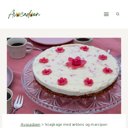
Fortsæt
til
indhold
Avocadoen
>
Islagkage med æbleis og marcipan