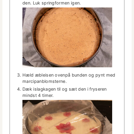
den. Luk spring­for­men igen.
Hæld æbleisen oven­på bun­den og pynt med
marcipanblomsterne.
Dæk islagk­a­gen til og sæt den i fry­seren
mindst 4 timer.