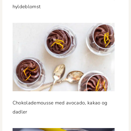
hyldeblomst
Choko­lade­mousse med avo­ca­do, kakao og
dadler