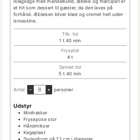
Islagk­age med man­del­bund, æbleis og mar­ci­pan er
et hit som dessert til gæster, da den laves på
forhånd. Æbleisen bliv­er blød og cremet helt uden
ismaskine.
Tilb. tid
t
m
1
t
40
min
i
i
Fry­setid
m
n
t
4
t
e
­
i
u
Sam­let tid
m
t
t
m
5
t
40
min
e
­
i
i
r
t
m
n
–
+
Antal:
per­son­er
e
e
­
r
r
u
Udstyr
t
Mini­hakker
­
Fry­se­pose
stor
t
Hånd­mikser
e
Kage­plast
r
Spring­form på 22 cm i diameter