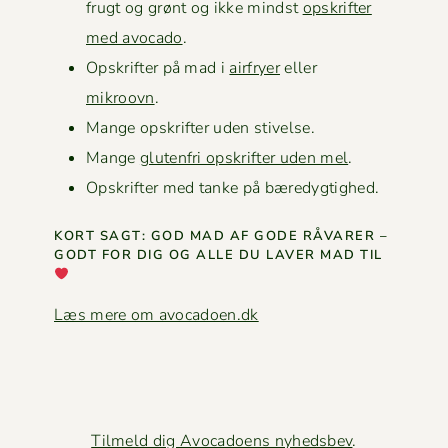
frugt og grønt og ikke mindst
opskrifter
med avo­ca­do
.
Opskrifter på mad i
air­fry­er
eller
mikroovn
.
Mange opskrifter uden stivelse.
Mange
gluten­fri opskrifter uden mel
.
Opskrifter med tanke på bæredygtighed.
KORT SAGT: GOD MAD AF GODE RÅVAR­ER –
GODT FOR DIG OG ALLE DU LAVER MAD TIL
Læs mere om avocadoen.dk
Tilmeld dig Avocadoens nyhedsbev
.