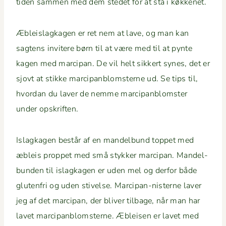
tiden sam­men med dem stedet for at stå i køkkenet.
Æbleis­lagk­a­gen er ret nem at lave, og man kan
sagtens invitere børn til at være med til at pynte
kagen med mar­ci­pan. De vil helt sikkert synes, det er
sjovt at stikke mar­ci­pan­blom­sterne ud. Se tips til,
hvor­dan du laver de nemme mar­ci­pan­blom­ster
under opskriften.
Islagk­a­gen består af en man­del­bund top­pet med
æbleis prop­pet med små stykker mar­ci­pan. Man­del­
bun­den til islagk­a­gen er uden mel og der­for både
gluten­fri og uden stivelse. Mar­ci­pan-nis­terne laver
jeg af det mar­ci­pan, der bliv­er tilbage, når man har
lavet mar­ci­pan­blom­sterne. Æbleisen er lavet med