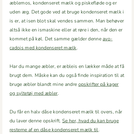
æble­mos, kon­denseret mælk og piske­fløde og er
uden æg. Det gode ved at bruge kon­denseret mælk i
is er, at isen blot skal vendes sam­men. Man behøver
alt­så ikke en ismask­ine eller at røre i den, når den er
kom­met på køl. Det samme gælder denne
avo­
cadois med kon­denseret mælk
.
Har du mange æbler, er æbleis en lækker måde at få
brugt dem. Måske kan du også finde inspi­ra­tion til at
bruge æbler blandt mine andre
opskrifter på kager
og syl­tetøj med æbler
.
Du får en halv dåse kon­denseret mælk til overs, når
du laver denne opskrift.
Se her, hvad du kan bruge
resterne af en dåse kon­denseret mælk til
.