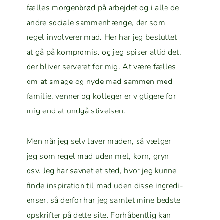
fælles mor­gen­brød på arbe­jdet og i alle de
andre sociale sam­men­hænge, der som
regel involver­er mad. Her har jeg beslut­tet
at gå på kom­pro­mis, og jeg spis­er altid det,
der bliv­er serveret for mig. At være fælles
om at smage og nyde mad sam­men med
fam­i­lie, ven­ner og kol­leger er vigtigere for
mig end at undgå stivelsen.
Men når jeg selv laver maden, så væl­ger
jeg som regel mad uden mel, korn, gryn
osv. Jeg har savnet et sted, hvor jeg kunne
finde inspi­ra­tion til mad uden disse ingre­di­
enser, så der­for har jeg sam­let mine bed­ste
opskrifter på dette site. Forhåbentlig kan