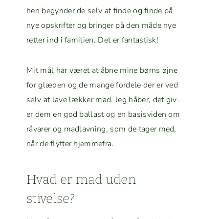
hen beg­y­n­der de selv at finde og finde på
nye opskrifter og bringer på den måde nye
ret­ter ind i fam­i­lien. Det er fantastisk!
Mit mål har været at åbne mine børns øjne
for glæ­den og de mange fordele der er ved
selv at lave lækker mad. Jeg håber, det giv­
er dem en god bal­last og en basisv­i­den om
råvar­er og mad­lavn­ing, som de tager med,
når de fly­t­ter hjemmefra.
Hvad er mad uden
stivelse?