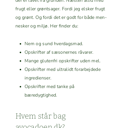
der er lavet fra grun­den. Næsten altid med
frugt eller grøntsager. For­di jeg elsker frugt
og grønt. Og for­di det er godt for både men­
nesker og miljø. Her find­er du:
Nem og sund hverdagsmad.
Opskrifter af sæson­ernes råvarer.
Mange gluten­fri opskrifter uden mel.
Opskrifter med ultra­lidt forar­be­jd­ede
ingredienser.
Opskrifter med tanke på
bæredygtighed.
Hvem står bag
avocadoen.dk?