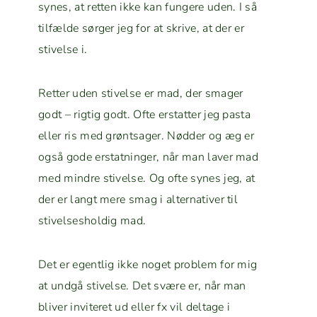
synes, at ret­ten ikke kan fun­gere uden. I så
til­fælde sørg­er jeg for at skrive, at der er
stivelse i.
Ret­ter uden stivelse er mad, der smager
godt – rigtig godt. Ofte erstat­ter jeg pas­ta
eller ris med grøntsager. Nød­der og æg er
også gode erstat­ninger, når man laver mad
med min­dre stivelse. Og ofte synes jeg, at
der er langt mere smag i alter­na­tiv­er til
stivelse­sh­oldig mad.
Det er egentlig ikke noget prob­lem for mig
at undgå stivelse. Det svære er, når man
bliv­er inviteret ud eller fx vil delt­age i