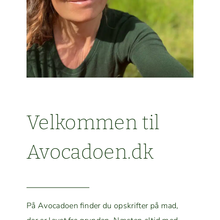
Velkom­men til
Avocadoen.dk
På Avo­ca­doen find­er du opskrifter på mad,