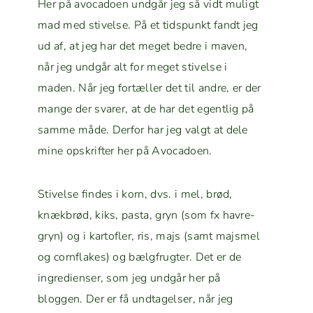
Her på avo­ca­doen undgår jeg så vidt muligt
mad med stivelse. På et tid­spunkt fandt jeg
ud af, at jeg har det meget bedre i maven,
når jeg undgår alt for meget stivelse i
maden. Når jeg fortæller det til andre, er der
mange der svar­er, at de har det egentlig på
samme måde. Der­for har jeg val­gt at dele
mine opskrifter her på Avocadoen.
Stivelse find­es i korn, dvs. i mel, brød,
knæk­brød, kiks, pas­ta, gryn (som fx havre­
gryn) og i kartofler, ris, majs (samt majs­mel
og corn­flakes) og bæl­gfrugter. Det er de
ingre­di­enser, som jeg undgår her på
bloggen. Der er få und­tagelser, når jeg