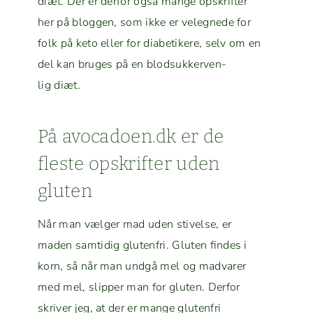
diæt. Der er der­for også mange opskrifter
her på bloggen, som ikke er veleg­nede for
folk på keto eller for dia­betikere, selv om en
del kan bruges på en blod­sukker­ven­
lig diæt.
På avocadoen.dk er de
fleste opskrifter uden
gluten
Når man væl­ger mad uden stivelse, er
maden sam­tidig gluten­fri. Gluten find­es i
korn, så når man undgå mel og mad­var­er
med mel, slip­per man for gluten. Der­for
skriv­er jeg, at der er mange gluten­fri