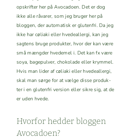
opskrifter her på Avo­ca­doen. Det er dog
ikke alle råvar­er, som jeg bruger her på
bloggen, der automa­tisk er gluten­fri. Da jeg
ikke har cøli­a­ki eller hvedeal­ler­gi, kan jeg
sagtens bruge pro­duk­ter, hvor der kan være
små mængder hvedemel i. Det kan fx være
soya, bagepul­ver, choko­lade eller krym­mel.
Hvis man lid­er af cøli­a­ki eller hvedeal­ler­gi,
skal man sørge for at vælge disse pro­duk­
ter i en gluten­fri ver­sion eller sikre sig, at de
er uden hvede.
Hvor­for hed­der bloggen
Avocadoen?