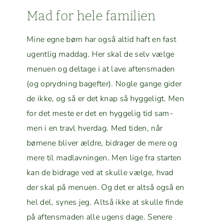
Mad for hele familien
Mine egne børn har også altid haft en fast
ugentlig maddag. Her skal de selv vælge
menu­en og delt­age i at lave aftens­maden
(og opryd­ning bagefter). Nogle gange gider
de ikke, og så er det knap så hyggeligt. Men
for det meste er det en hyggelig tid sam­
men i en travl hverdag. Med tiden, når
børnene bliv­er ældre, bidrager de mere og
mere til mad­lavnin­gen. Men lige fra starten
kan de bidrage ved at skulle vælge, hvad
der skal på menu­en. Og det er alt­så også en
hel del, synes jeg. Alt­så ikke at skulle finde
på aftens­maden alle ugens dage. Senere