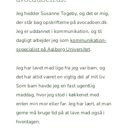
Jeg hed­der Susanne Toge­by, og det er mig,
der står bag opskrifterne på avocadoen.dk.
Jeg er uddan­net i kom­mu­nika­tion, og til
dagligt arbe­jder jeg som
kom­mu­nika­tion­
sspe­cial­ist på Aal­borg Uni­ver­sitet
.
Jeg har lavet mad lige fra jeg var barn, og
det har altid været en vigtig del af mit liv.
Som barn havde jeg en fast ugentlig
maddag, hvor jeg stod i køkkenet med
enten min mor eller far. Jeg har lært, at man
gerne må bruge tid på at lave mad også i
hverdagen.