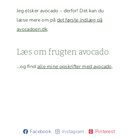
Jeg elsker avo­ca­do – der­for! Det kan du
læse mere om på
det første indlæg på
avocadoen.dk
.
Læs om frugten avocado
…og find
alle mine opskrifter med avo­ca­do
.
Facebook
Instagram
Pinterest