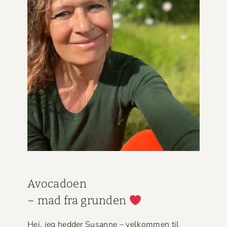
Avo­ca­doen
– mad fra grun­den
Hej, jeg hed­der Susanne – velkom­men til