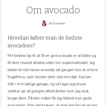
Om avo­ca­do
Af
Susanne
Hvor­dan køber man de bed­ste
avocadoer?
Mit bed­ste tip til at få en god avo­ca­do er at købe og
få dem lev­eret direk­te uden om super­markedet. Jeg
køber en hel kasse avo­ca­do ad gan­gen hos et online
frugt­fir­ma, som lev­er­er dem ved min dør. Kassen
står i min kølige garage, og så tager jeg et par
stykker op ad gan­gen efter­hån­den som jeg skal
bruge dem. På den måde får jeg fak­tisk kun gode
avo­ca­do­er. Men det kræver, at man kan bruge en hel