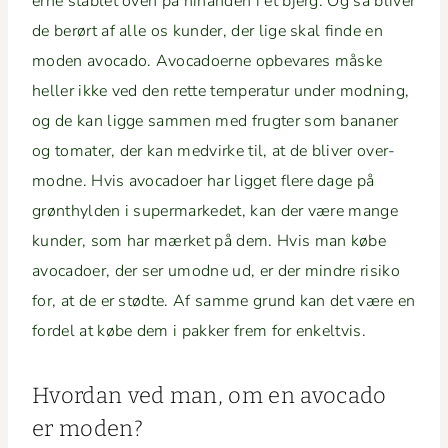
erne sta­blet oven på hinan­den i et bjerg. Og så bliv­er
de berørt af alle os kun­der, der lige skal finde en
mod­en avo­ca­do. Avo­ca­do­erne opbe­vares måske
heller ikke ved den rette tem­per­atur under mod­ning,
og de kan ligge sam­men med frugter som banan­er
og tomater, der kan med­virke til, at de bliv­er over­
modne. Hvis avo­ca­do­er har ligget flere dage på
grøn­thylden i super­markedet, kan der være mange
kun­der, som har mær­ket på dem. Hvis man købe
avo­ca­do­er, der ser umodne ud, er der min­dre risiko
for, at de er stødte. Af samme grund kan det være en
fordel at købe dem i pakker frem for enkeltvis.
Hvor­dan ved man, om en avo­ca­do
er moden?