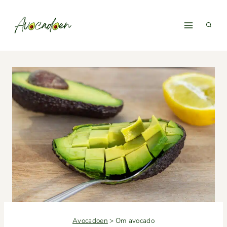
Fortsæt
til
indhold
Avocadoen
>
Om avocado