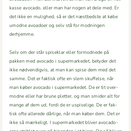
kasse avo­ca­do, eller man har nogen at dele med. Er
det ikke en mulighed, så er det næst­bed­ste at købe
umodne avoa­d­o­er og selv stå for mod­nin­gen
derhjemme.
Selv om der står spiseklar eller for­modnede på
pakken med avo­ca­do i super­markedet, bety­der det
ikke nød­vendigvis, at man kan spise dem med det
samme. Det er fak­tisk ofte en slem skuf­felse, når
man køber avo­ca­do i super­markedet. De er tit over­
modne eller har brune plet­ter, og man smider alt for
mange af dem ud, for­di de er uspiselige. De er fak­
tisk ofte allerede dårlige, når man køber dem. Det er
ikke så mærke­ligt. I super­markedet bliv­er avo­ca­do­