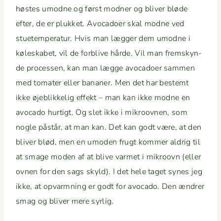
høstes umodne og først mod­ner og bliv­er bløde
efter, de er plukket. Avo­ca­do­er skal modne ved
stuetem­per­atur. Hvis man læg­ger dem umodne i
kølesk­a­bet, vil de for­blive hårde. Vil man frem­skyn­
de processen, kan man lægge avo­ca­do­er sam­men
med tomater eller banan­er. Men det har bestemt
ikke øje­b­likke­lig effekt – man kan ikke modne en
avo­ca­do hur­tigt. Og slet ikke i mikroov­nen, som
nogle påstår, at man kan. Det kan godt være, at den
bliv­er blød, men en umod­en frugt kom­mer aldrig til
at smage mod­en af at blive varmet i mikroovn (eller
ovnen for den sags skyld). I det hele taget synes jeg
ikke, at opvarmn­ing er godt for avo­ca­do. Den ændr­er
smag og bliv­er mere syrlig.