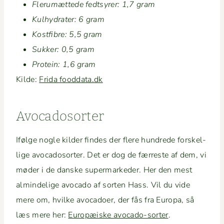
Flerumæt­tede fedt­syr­er: 1,7 gram
Kul­hy­drater: 6 gram
Kost­fi­bre: 5,5 gram
Sukker: 0,5 gram
Pro­tein: 1,6 gram
Kilde:
Fri­da fooddata.dk
Avo­ca­dosorter
Ifølge nogle kilder find­es der flere hun­drede forskel­
lige avo­ca­dosorter. Det er dog de fær­reste af dem, vi
møder i de danske super­marked­er. Her den mest
almin­delige avo­ca­do af sorten Hass. Vil du vide
mere om, hvilke avo­ca­do­er, der fås fra Europa, så
læs mere her:
Europæiske avo­­ca­­do-sorter
.