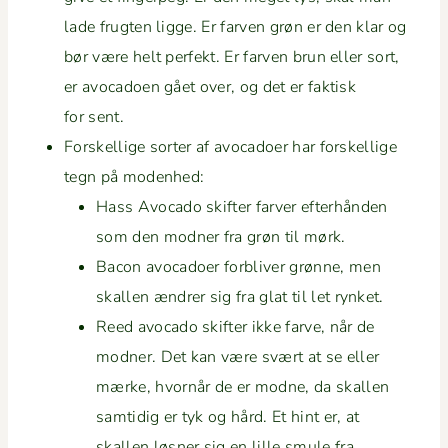
lade frugten ligge. Er far­ven grøn er den klar og
bør være helt per­fekt. Er far­ven brun eller sort,
er avo­ca­doen gået over, og det er fak­tisk
for sent.
Forskel­lige sorter af avo­ca­do­er har forskel­lige
tegn på modenhed:
Hass Avo­ca­do skifter farv­er efter­hån­den
som den mod­ner fra grøn til mørk.
Bacon avo­ca­do­er for­bliv­er grønne, men
skallen ændr­er sig fra glat til let rynket.
Reed avo­ca­do skifter ikke farve, når de
mod­ner. Det kan være svært at se eller
mærke, hvornår de er modne, da skallen
sam­tidig er tyk og hård. Et hint er, at
skallen løs­ner sig en lille smule fra