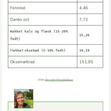
Fen­nikel
4,46
Dan­bo ost
7,72
Hakket kalv og flæsk (15-20%
15,26
fedt)
H
akket
oksekød (5-10% fedt)
34,19
Oksemør­brad
151,95
Kilde:
Den store klimadatabase