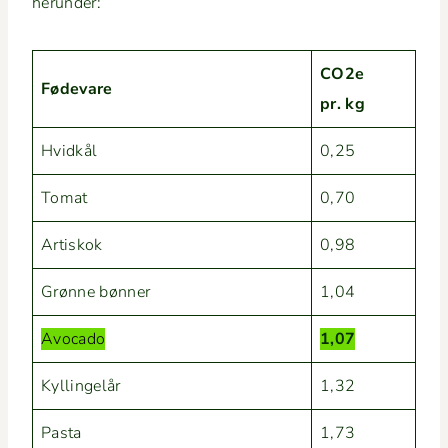
herunder:
CO2e
Føde­vare
pr. kg
Hvid­kål
0,25
Tomat
0,70
Artiskok
0,98
Grønne bøn­ner
1,04
Avo­ca­do
1,07
Kyllingelår
1,32
Pas­ta
1,73