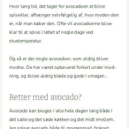
Hvor lang tid, det tager for avo­ca­doen at blive
spiseklar, afhænger selvføl­gelig af, hvor mod­en den
er, når man køber den. Ofte vil avo­ca­do­erne blive
klar til at spise i løbet af nogle dage ved
stuetemperatur.
Og så er der nogle avo­ca­do­er, som aldrig bliv­er
modne. De har været opbe­varet fork­ert under mod­
ning, og bliv­er aldrig bløde og gode i smagen .
Ret­ter med avocado?
Avo­ca­do kan bruges i alle hele dagen lang både i
det salte og det søde køkken og det midt imellem.
Jeg spis­er avo­ca­do både til mor­gen­mad, frokost,