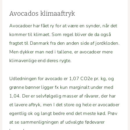
Avo­ca­dos klimaaftryk
Avo­ca­do­er har fået ry for at være en syn­der, når det
kom­mer til kli­maet. Som regel bliv­er de da også
fragtet til Dan­mark fra den anden side af jord­klo­den.
Men dykker man ned i tal­lene, er avo­ca­do­er mere
kli­maven­lige end deres rygte.
Udled­nin­gen for avo­ca­do er 1,07 CO2e pr. kg, og
grønne bøn­ner lig­ger fx kun mar­gin­alt under med
1,04. Der er selvføl­gelig mass­er af råvar­er, der har
et lavere aftryk, men I det store og hele er avo­ca­do­er
egentlig ok og langt bedre end det meste kød. Prøv
at se sam­men­lignin­gen af udval­gte føde­var­er