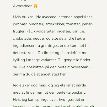
Avocadoen
Hvis du kan lide avo­ca­do, cit­roner, appelsin­er,
jord­bær, hind­bær, artiskokker, tomater, peber­
frugter, kål, kry­d­derurter, inge­fær, vanil­je,
choko­lade, nød­der og alle de andre lækre
ingre­di­enser fra grøn­triget, er du kom­met til
det rette sted. Du find­er også opskrifter med
kylling i mange vari­anter. Til gengæld find­er
du ikke opskriften på den per­fekt okses­teak –
der må du gå et andet sted hen.
Jeg elsker god mad, og jeg elsker at nørde
med at finde frem til den per­fek­te opskrift.
Hvis jeg kan springe over, hvor gærdet er
lavest ved at bruge mini­hakker eller air­fry­er, så