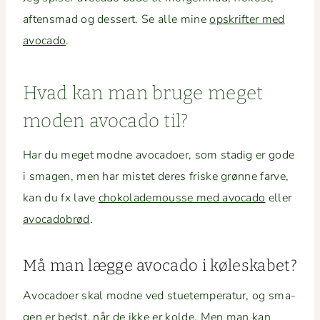
aftens­mad og dessert. Se alle mine
opskrifter med
avo­ca­do
.
Hvad kan man bruge meget
mod­en avo­ca­do til?
Har du meget modne avo­ca­do­er, som stadig er gode
i sma­gen, men har mis­tet deres friske grønne farve,
kan du fx lave
choko­lade­mousse med avo­ca­do
eller
avo­cado­brød
.
Må man lægge avo­ca­do i køleskabet?
Avo­ca­do­er skal modne ved stuetem­per­atur, og sma­
gen er bedst, når de ikke er kolde. Men man kan