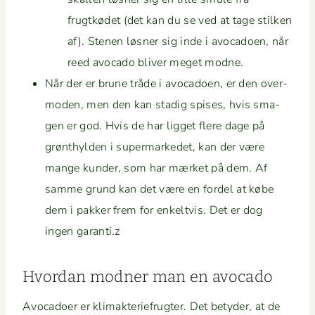
frugtkødet (det kan du se ved at tage stilken
af). Ste­nen løs­ner sig inde i avo­ca­doen, når
reed avo­ca­do bliv­er meget modne.
Når der er brune tråde i avo­ca­doen, er den over­
mod­en, men den kan stadig spis­es, hvis sma­
gen er god. Hvis de har ligget flere dage på
grøn­thylden i super­markedet, kan der være
mange kun­der, som har mær­ket på dem. Af
samme grund kan det være en fordel at købe
dem i pakker frem for enkeltvis. Det er dog
ingen garanti.z
Hvor­dan mod­ner man en avocado
Avo­ca­do­er er kli­mak­teriefrugter. Det bety­der, at de