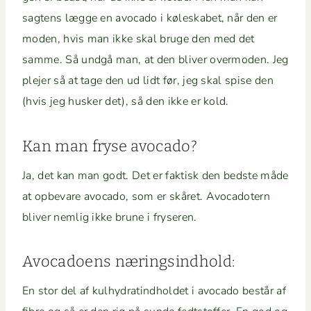
sagtens lægge en avo­ca­do i kølesk­a­bet, når den er
mod­en, hvis man ikke skal bruge den med det
samme. Så undgå man, at den bliv­er over­mod­en. Jeg
ple­jer så at tage den ud lidt før, jeg skal spise den
(hvis jeg husker det), så den ikke er kold.
Kan man fryse avocado?
Ja, det kan man godt. Det er fak­tisk den bed­ste måde
at opbe­vare avo­ca­do, som er skåret. Avo­cadotern
bliv­er nem­lig ikke brune i fryseren.
Avo­ca­doens næringsindhold:
En stor del af kul­hy­dratind­hold­et i avo­ca­do består af