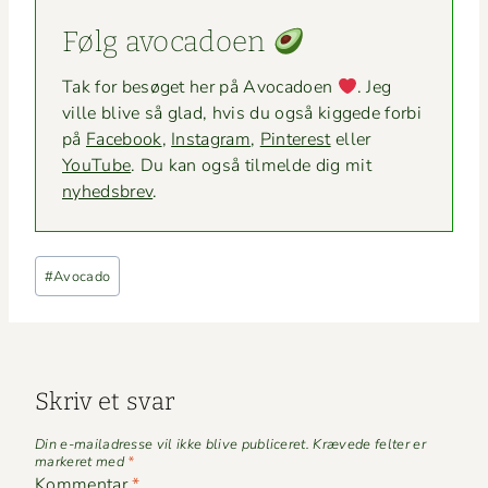
Følg avo­ca­doen
Tak for besøget her på Avo­ca­doen
. Jeg
ville blive så glad, hvis du også kiggede for­bi
på
Face­book
,
Insta­gram
,
Pin­ter­est
eller
YouTube
. Du kan også tilmelde dig mit
nyheds­brev
.
Indlæg-
#
Avocado
tags:
Skriv et svar
Din e-mailadresse vil ikke blive publiceret.
Krævede felter er
markeret med
*
Kommentar
*