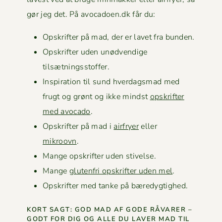
gør jeg det. På avocadoen.dk får du:
Opskrifter på mad, der er lavet fra bunden.
Opskrifter uden unød­vendi­ge
tilsætningsstoffer.
Inspi­ra­tion til sund hverdags­mad med
frugt og grønt og ikke mindst
opskrifter
med avo­ca­do
.
Opskrifter på mad i
air­fry­er
eller
mikroovn
.
Mange opskrifter uden stivelse.
Mange
gluten­fri opskrifter uden mel
.
Opskrifter med tanke på bæredygtighed.
KORT SAGT: GOD MAD AF GODE RÅVAR­ER –
GODT FOR DIG OG ALLE DU LAVER MAD TIL