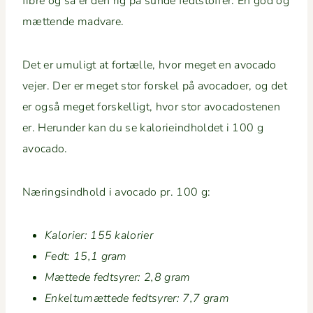
fibre og så er den rig på sunde fedt­stof­fer. En god og
mæt­tende madvare.
Det er umuligt at fortælle, hvor meget en avo­ca­do
vejer. Der er meget stor forskel på avo­ca­do­er, og det
er også meget forskel­ligt, hvor stor avo­ca­doste­nen
er. Herun­der kan du se kalo­rieind­hold­et i 100 g
avocado.
Næringsind­hold i avo­ca­do pr. 100 g:
Kalo­ri­er: 155 kalorier
Fedt: 15,1 gram
Mæt­tede fedt­syr­er: 2,8 gram
Enkel­tumæt­tede fedt­syr­er: 7,7 gram