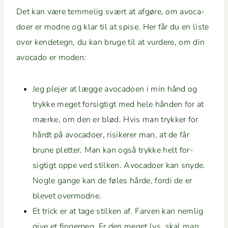
Det kan være tem­melig svært at afgøre, om avo­ca­
do­er er modne og klar til at spise. Her får du en liste
over kende­tegn, du kan bruge til at vur­dere, om din
avo­ca­do er moden:
Jeg ple­jer at lægge avo­ca­doen i min hånd og
trykke meget for­sigtigt med hele hån­den for at
mærke, om den er blød. Hvis man trykker for
hårdt på avo­ca­do­er, risik­er­er man, at de får
brune plet­ter. Man kan også trykke helt for­
sigtigt oppe ved stilken. Avo­ca­do­er kan snyde.
Nogle gange kan de føles hårde, for­di de er
blevet overmodne.
Et trick er at tage stilken af. Far­ven kan nem­lig
give et fin­ger­peg. Er den meget lys, skal man