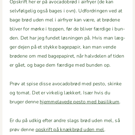
Opskrift her er på avo­cado­brød i air­fry­er (de kan
selvføl­gelig også bages i ovn). Udfor­drin­gen ved at
bage brød uden mel i air­fry­er kan være, at brø­dene
bliv­er for mørke i top­pen, før de bliv­er færdi­ge i bun­
den. Det har jeg fun­det løs­nin­gen på. Hvis man læg­
ger dejen på et stykke bagepa­pir, kan man vende
brø­dene om med bagepa­piret, når halvde­len af tiden
er gået, og bage dem færdi­ge med bun­den op.
Prøv at spise disse avo­cado­brød med pesto, skinke
og tomat. Det er virke­lig lækkert. Især hvis du
bruger denne
hjem­melavede pesto med basi­likum
.
Er du på udkig efter andre slags brød uden mel, så
prøv denne
opskrift på knæk­brød uden mel
.