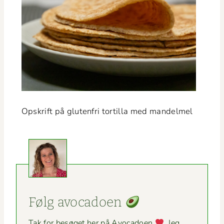
Opskrift på gluten­fri tor­tilla med mandelmel
Følg avo­ca­doen
Tak for besøget her på Avo­ca­doen
. Jeg