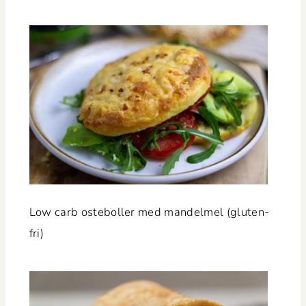
Low carb oste­boller med man­delmel (gluten­
fri)