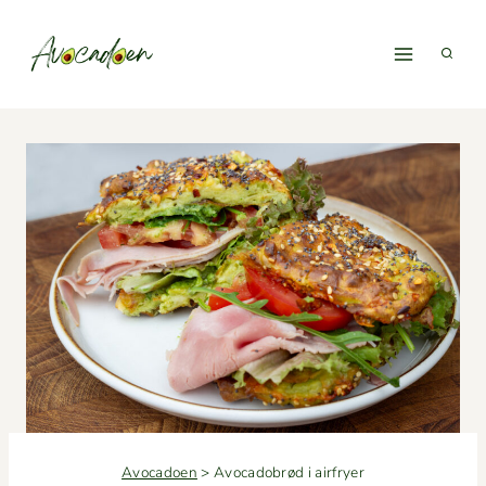
Fortsæt
til
indhold
Avocadoen
>
Avocadobrød i airfryer