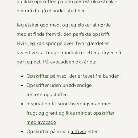
du ikke opskriften på den per­fekt okses­teak –
der må du gå et andet sted hen.
Jeg elsker god mad, og jeg elsker at nørde
med at finde frem til den per­fek­te opskrift.
Hvis jeg kan springe over, hvor gærdet er
lavest ved at bruge mini­hakker eller air­fry­er, så
gør jeg det. På avocadoen.dk får du:
Opskrifter på mad, der er lavet fra bunden.
Opskrifter uden unød­vendi­ge
tilsætningsstoffer.
Inspi­ra­tion til sund hverdags­mad med
frugt og grønt og ikke mindst
opskrifter
med avo­ca­do
.
Opskrifter på mad i
air­fry­er
eller