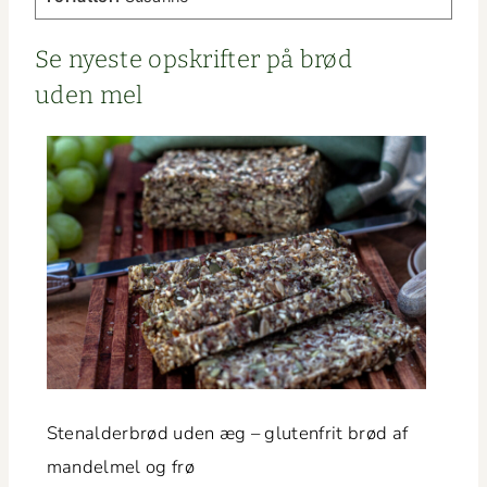
Se nyeste opskrifter på brød
uden mel
Ste­nalder­brød uden æg – gluten­frit brød af
man­delmel og frø