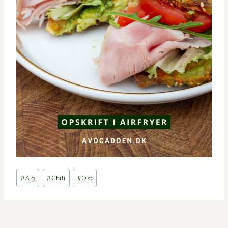
Indlæg-
#
Æg
#
Chili
#
Ost
tags: