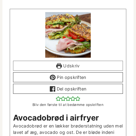
Udskriv
Pin opskriften
Del opskriften
Bliv den første til at bedømme opskriften
Avo­cado­brød i airfryer
Avo­cado­brød er en lækker brøder­stat­ning uden mel
lavet af æg, avo­ca­do og ost. De er bløde indeni