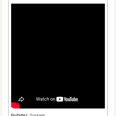
For­fat­ter:
Susanne