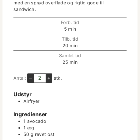
med en sprød over­flade og rigtig gode til
sandwich.
Forb. tid
m
5
min
i
Tilb. tid
n
m
20
min
­
i
u
Sam­let tid
n
t
m
25
min
­
­
i
u
t
n
–
+
Antal:
stk.
t
e
­
­
r
u
t
Udstyr
t
e
Air­fry­er
­
r
t
Ingre­di­enser
e
r
1
avo­ca­do
1
æg
50
g
revet ost