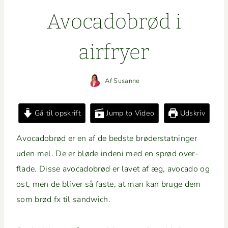
Avo­cado­brød i
airfryer
Af
Susanne
Gå til opskrift
Jump to Video
Udskriv
Avo­cado­brød er en af de bed­ste brøder­stat­ninger
uden mel. De er bløde indeni med en sprød over­
flade. Disse avo­cado­brød er lavet af æg, avo­ca­do og
ost, men de bliv­er så faste, at man kan bruge dem
som brød fx til sandwich.