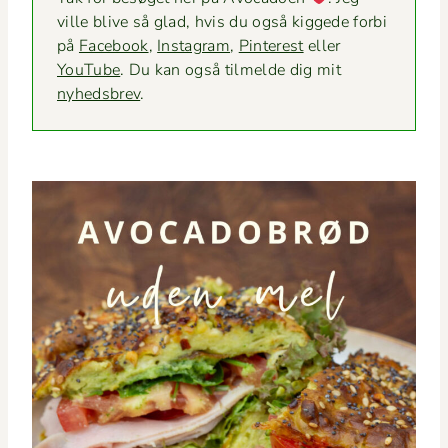
ville blive så glad, hvis du også kiggede for­bi
på
Face­book
,
Insta­gram
,
Pin­ter­est
eller
YouTube
. Du kan også tilmelde dig mit
nyheds­brev
.