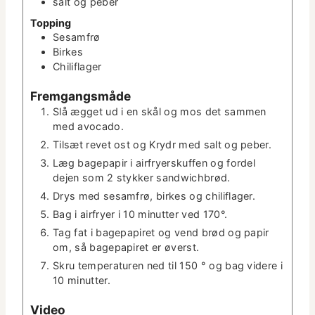
salt og peber
Top­ping
Sesam­frø
Birkes
Chiliflager
Frem­gangsmåde
Slå ægget ud i en skål og mos det sam­men
med avocado.
Tilsæt revet ost og Kry­dr med salt og peber.
Læg bagepa­pir i air­fry­er­skuf­fen og fordel
dejen som 2 stykker sandwichbrød.
Drys med sesam­frø, birkes og chiliflager.
Bag i air­fry­er i 10 min­ut­ter ved 170°.
Tag fat i bagepa­piret og vend brød og papir
om, så bagepa­piret er øverst.
Skru tem­per­a­turen ned til 150 ° og bag videre i
10 minutter.
Video