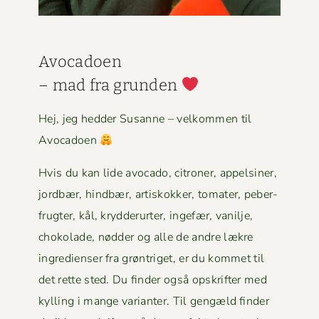
Avo­ca­doen
– mad fra grun­den
Hej, jeg hed­der Susanne – velkom­men til
Avocadoen
Hvis du kan lide avo­ca­do, cit­roner, appelsin­er,
jord­bær, hind­bær, artiskokker, tomater, peber­
frugter, kål, kry­d­derurter, inge­fær, vanil­je,
choko­lade, nød­der og alle de andre lækre
ingre­di­enser fra grøn­triget, er du kom­met til
det rette sted. Du find­er også opskrifter med
kylling i mange vari­anter. Til gengæld find­er