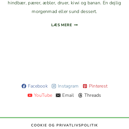
hind­bær, pær­er, æbler, druer, kiwi og banan. En dejlig
mor­gen­mad eller sund dessert.
SUND
LÆS MERE
FRUGT­
SALAT
MED
YOGHURT­
CREME
UDEN
SUKKER
Facebook
Instagram
Pinterest
YouTube
Email
Threads
COOK­IE OG PRIVATLIVSPOLITIK