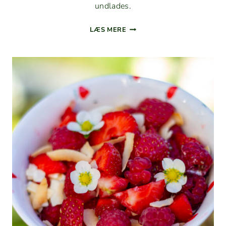
undlades.
HIND­
LÆS MERE
BÆR­
SYL­
TETØJ
I
MIKROOVN