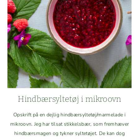
Hind­bær­syl­tetøj i mikroovn
Opskrift på en dejlig hindbærsyltetøj/marmelade i
mikroovn. Jeg har tilsat stikkels­bær, som fremhæver
hind­bærs­ma­gen og tykn­er syl­tetø­jet. De kan dog