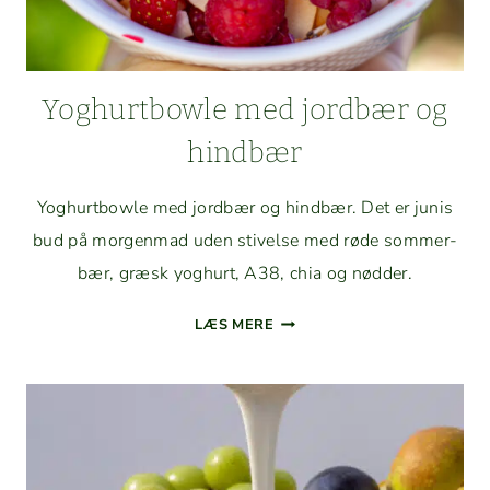
Yoghurt­bowle med jord­bær og
hindbær
Yoghurt­bowle med jord­bær og hind­bær. Det er junis
bud på mor­gen­mad uden stivelse med røde som­mer­
bær, græsk yoghurt, A38, chia og nødder.
YOGHURT­
LÆS MERE
BOWLE
MED
JORD­
BÆR
OG
HINDBÆR