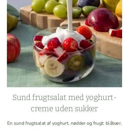
Sund frugt­salat med yoghurt­
creme uden sukker
En sund frugt­salat af yoghurt, nød­der og frugt: blåbær,