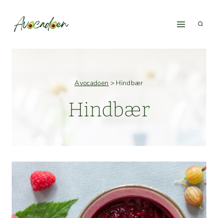
Fortsæt
til
indhold
Avocadoen
>
Hindbær
Hindbær