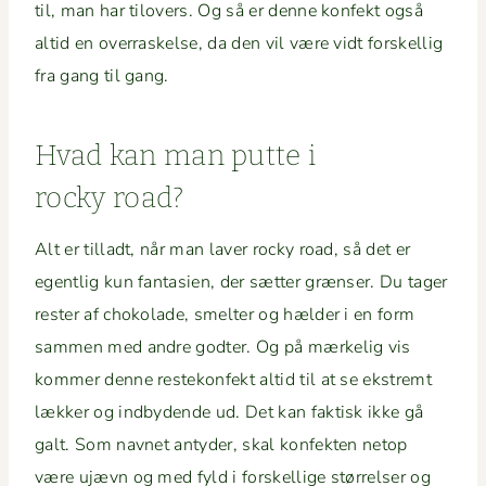
til, man har tilovers. Og så er denne kon­fekt også
altid en over­raskelse, da den vil være vidt forskel­lig
fra gang til gang.
Hvad kan man putte i
rocky road?
Alt er tilladt, når man laver rocky road, så det er
egentlig kun fan­tasien, der sæt­ter grænser. Du tager
rester af choko­lade, smelter og hælder i en form
sam­men med andre godter. Og på mærke­lig vis
kom­mer denne restekon­fekt altid til at se ekstremt
lækker og ind­by­dende ud. Det kan fak­tisk ikke gå
galt. Som navnet anty­der, skal kon­fek­ten netop
være ujævn og med fyld i forskel­lige stør­relser og