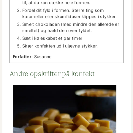
til, at du kan dække hele formen.
Fordel dit fyld i for­men. Større ting som
karameller eller skum­fiduser klippes i stykker.
Smelt choko­laden (med min­dre den allerede er
smeltet) og hæld den over fyldet.
Sæt i kølesk­a­bet et par timer
Skær kon­fek­ten ud i ujævne stykker.
For­fat­ter:
Susanne
Andre opskrifter på konfekt