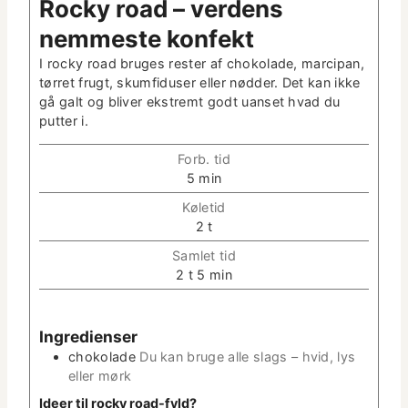
Rocky road – ver­dens
nemmeste konfekt
I rocky road bruges rester af choko­lade, mar­ci­pan,
tør­ret frugt, skum­fiduser eller nød­der. Det kan ikke
gå galt og bliv­er ekstremt godt uanset hvad du
put­ter i.
Forb. tid
m
5
min
i
Køletid
n
t
2
t
­
i
u
Sam­let tid
m
t
t
m
2
t
5
min
e
­
i
i
r
t
m
n
e
e
­
Ingre­di­enser
r
r
u
choko­lade
Du kan bruge alle slags – hvid, lys
t
eller mørk
­
Ideer til rocky road-fyld?
t