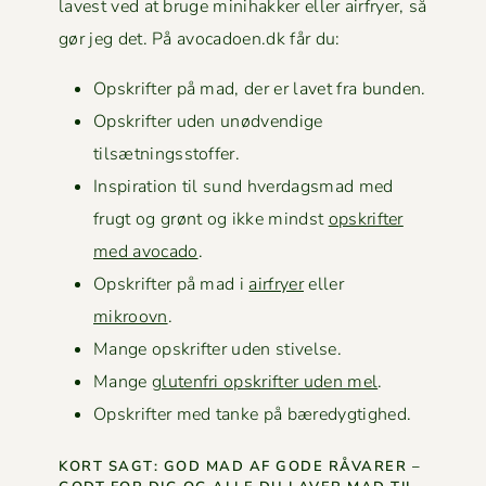
lavest ved at bruge mini­hakker eller air­fry­er, så
gør jeg det. På avocadoen.dk får du:
Opskrifter på mad, der er lavet fra bunden.
Opskrifter uden unød­vendi­ge
tilsætningsstoffer.
Inspi­ra­tion til sund hverdags­mad med
frugt og grønt og ikke mindst
opskrifter
med avo­ca­do
.
Opskrifter på mad i
air­fry­er
eller
mikroovn
.
Mange opskrifter uden stivelse.
Mange
gluten­fri opskrifter uden mel
.
Opskrifter med tanke på bæredygtighed.
KORT SAGT: GOD MAD AF GODE RÅVAR­ER –