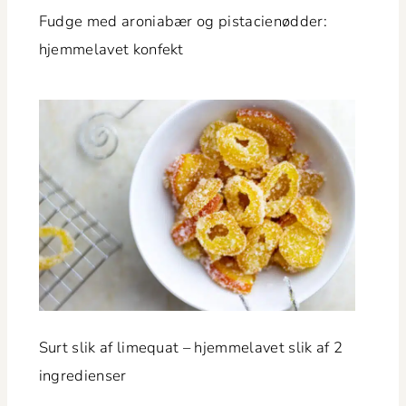
Fudge med aro­ni­abær og pista­cienød­der:
hjem­melavet konfekt
Surt slik af lime­quat – hjem­melavet slik af 2
ingredienser