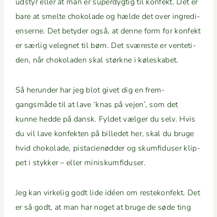
udstyr eller at man er superdygtig til kon­fekt. Det er
bare at smelte choko­lade og hælde det over ingre­di­
enserne. Det bety­der også, at denne form for kon­fekt
er særlig veleg­net til børn. Det sværeste er ven­te­ti­
den, når choko­laden skal størkne i køleskabet.
Så herun­der har jeg blot givet dig en frem­
gangsmåde til at lave ‘knas på vejen’, som det
kunne hed­de på dan­sk. Fyldet væl­ger du selv. Hvis
du vil lave kon­fek­ten på billedet her, skal du bruge
hvid choko­lade, pista­cienød­der og skum­fiduser klip­
pet i stykker – eller miniskumfiduser.
Jeg kan virke­lig godt lide idéen om restekon­fekt. Det
er så godt, at man har noget at bruge de søde ting