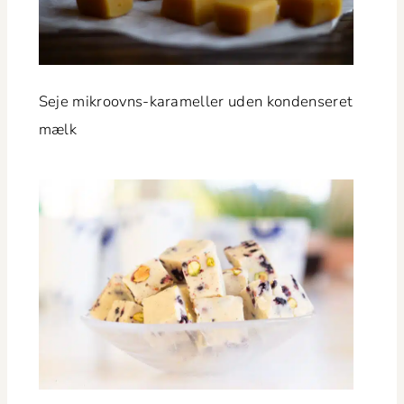
Seje mikroovns-karameller uden kon­denseret
mælk