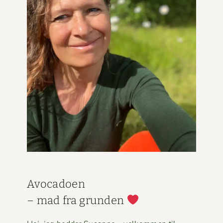
Avo­ca­doen
– mad fra grun­den