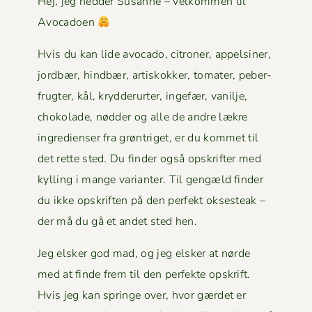
Hej, jeg hed­der Susanne – velkom­men til
Avocadoen
Hvis du kan lide avo­ca­do, cit­roner, appelsin­er,
jord­bær, hind­bær, artiskokker, tomater, peber­
frugter, kål, kry­d­derurter, inge­fær, vanil­je,
choko­lade, nød­der og alle de andre lækre
ingre­di­enser fra grøn­triget, er du kom­met til
det rette sted. Du find­er også opskrifter med
kylling i mange vari­anter. Til gengæld find­er
du ikke opskriften på den per­fekt okses­teak –
der må du gå et andet sted hen.
Jeg elsker god mad, og jeg elsker at nørde
med at finde frem til den per­fek­te opskrift.
Hvis jeg kan springe over, hvor gærdet er