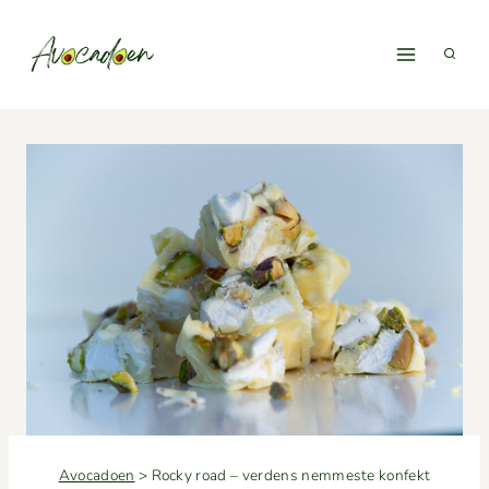
Fortsæt
til
indhold
Avocadoen
>
Rocky road – verdens nemmeste konfekt