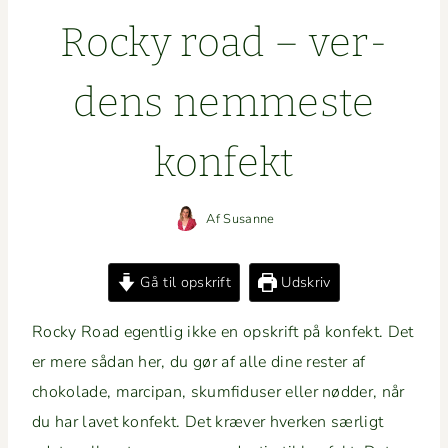
Rocky road – ver­
dens nemmeste
konfekt
Af
Susanne
Gå til opskrift
Udskriv
Rocky Road egentlig ikke en opskrift på kon­fekt. Det
er mere sådan her, du gør af alle dine rester af
choko­lade, mar­ci­pan, skum­fiduser eller nød­der, når
du har lavet kon­fekt. Det kræver hverken særligt