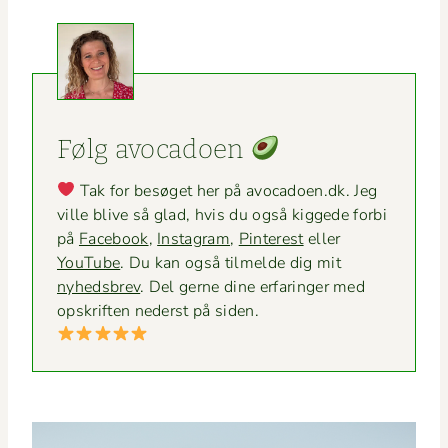
Følg avo­ca­doen
Tak for besøget her på avocadoen.dk. Jeg
ville blive så glad, hvis du også kiggede for­bi
på
Face­book
,
Insta­gram
,
Pin­ter­est
eller
YouTube
. Du kan også tilmelde dig mit
nyheds­brev
. Del gerne dine erfaringer med
opskriften ned­er­st på siden.