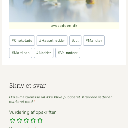
Indlæg-
#
Chokolade
#
Hasselnødder
#
Jul
#
Mandler
tags:
#
Marcipan
#
Nødder
#
Valnødder
Skriv et svar
Din e-mailadresse vil ikke blive publiceret.
Krævede felter er
markeret med
*
Vurdering af opskriften