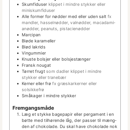
Skum­fiduser
klip­pet i min­dre stykker eller
e
miniskumfiduser
r
Alle for­mer for nød­der med eller uden salt
fx
man­dler, has­sel­nød­der, val­nød­der, macadami­
anød­der, peanuts, pistacienødder
Mar­ci­pan
Bløde karameller
Blød lakrids
Vingum­mi­er
Knuste bol­sjer eller bolsjestænger
Fran­sk nougat
Tør­ret frugt
som dadler klip­pet i min­dre
stykker eller tranebær
Kern­er eller frø
fx græskark­ern­er eller
solsikkefrø
Småk­ager i min­dre stykker
Frem­gangsmåde
Læg et stykke bagepa­pir eller perga­ment i en
bøtte med tilhørende låg, der pass­er til mæng­
den af choko­lade. Du skal have choko­lade nok