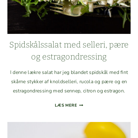
Spid­skålssalat med sel­l­eri, pære
og estragondressing
I denne lækre salat har jeg bland­et spid­skål med fint
skårne stykker af knold­sel­leri, ruco­la og pære og en
estragondress­ing med sen­nep, cit­ron og estragon.
SPID­
LÆS MERE
SKÅLSSALAT
MED
SEL­
L­