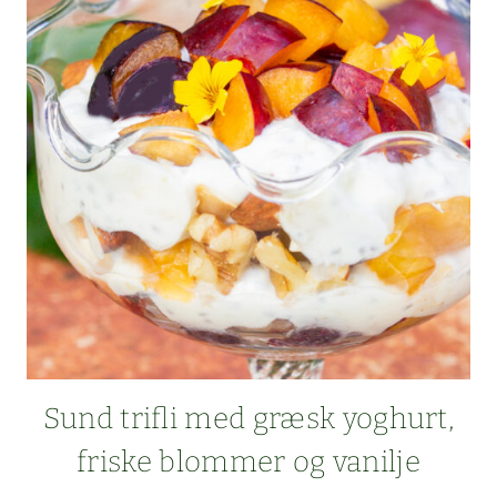
OG
MEL:
MORGENMAD/SUND
DESSERT
Sund tri­fli med græsk yoghurt,
friske blom­mer og vanilje