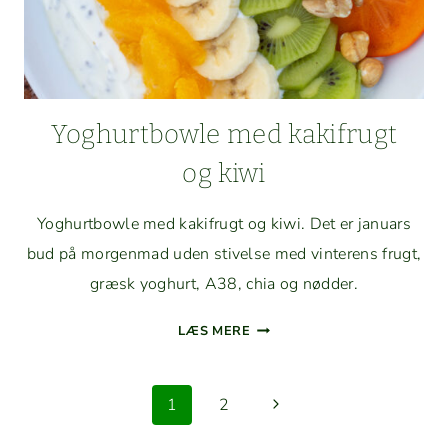
Yoghurt­bowle med kak­ifrugt
og kiwi
Yoghurt­bowle med kak­ifrugt og kiwi. Det er jan­u­ars
bud på mor­gen­mad uden stivelse med vin­terens frugt,
græsk yoghurt, A38, chia og nødder.
YOGHURT­
LÆS MERE
BOWLE
MED
Side
KAK­
Næste
1
2
IFRUGT
navigation
side
OG KIWI