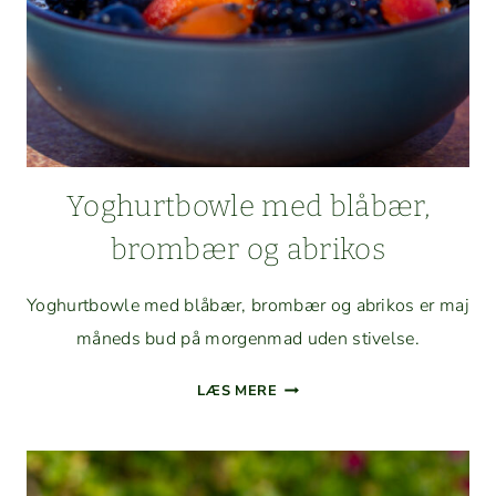
Yoghurt­bowle med blåbær,
brom­bær og abrikos
Yoghurt­bowle med blåbær, brom­bær og abrikos er maj
måneds bud på mor­gen­mad uden stivelse.
YOGHURT­
LÆS MERE
BOWLE
MED
BLÅBÆR,
BROM­