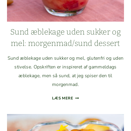
Sund æblek­age uden sukker og
mel: morgenmad/sund dessert
Sund æblek­age uden sukker og mel, gluten­fri og uden
stivelse. Opskriften er inspir­eret af gam­meldags
æblek­age, men så sund, at jeg spis­er den til
morgenmad.
SUND
LÆS MERE
ÆBLEK­
AGE
UDEN
SUKKER