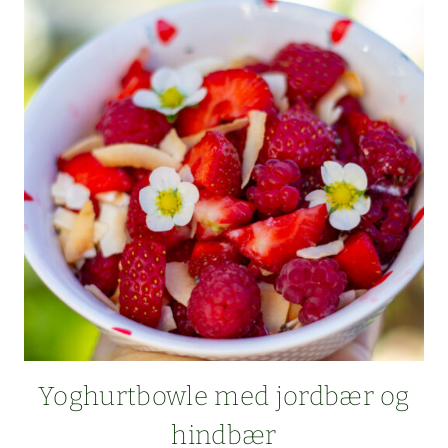
Yoghurt­bowle med jord­bær og
hindbær