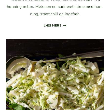
hon­ning­mel­on. Mel­o­nen er marineret i lime med hon­
ning, stødt chili og ingefær.
YOGHURT
LÆS MERE
MED
MARINERET
MELON