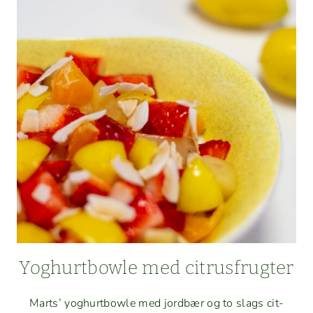
ERI,
PÆRE
OG
ESTRAGONDRESSING
Yoghurt­bowle med citrusfrugter
Marts’ yoghurt­bowle med jord­bær og to slags cit­