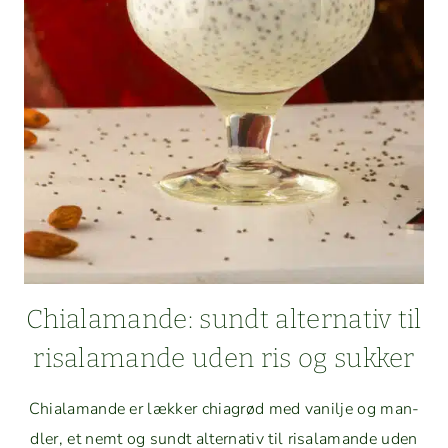
Chiala­mande: sundt alter­na­tiv til
risala­mande uden ris og sukker
Chiala­mande er lækker chi­a­grød med vanil­je og man­
dler, et nemt og sundt alter­na­tiv til risala­mande uden