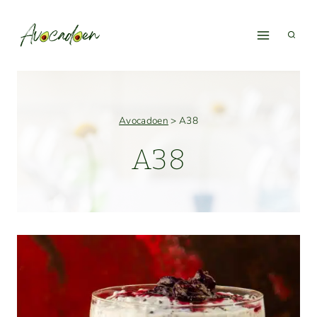
Fortsæt
til
indhold
Avocadoen
>
A38
A38