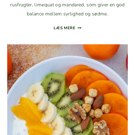
rusfrugter, lime­quat og man­dared, som giv­er en god
bal­ance mellem syrlighed og sødme.
YOGHURT­
LÆS MERE
BOWLE
MED
CITRUSFRUGTER