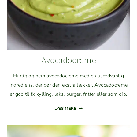
Avo­cadocreme
Hur­tig og nem avo­cadocreme med en usæd­van­lig
ingre­di­ens, der gør den ekstra lækker. Avo­cadocreme
er god til fx kylling, laks, burg­er, frit­ter eller som dip.
AVO­
LÆS MERE
CADOCREME