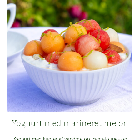
BÆR
OG
ABRIKOS
Yoghurt med marineret melon
Yoghurt med kugler af vand­mel­on, can­taloupe- og