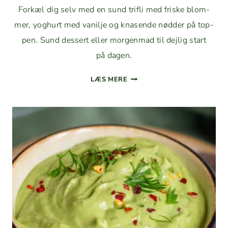
Forkæl dig selv med en sund tri­fli med friske blom­
mer, yoghurt med vanil­je og knasende nød­der på top­
pen. Sund dessert eller mor­gen­mad til dejlig start
på dagen.
SUND
LÆS MERE
TRI­
FLI
MED
GRÆSK
YOGHURT,
FRISKE
BLOM­
MER
OG
VANILJE