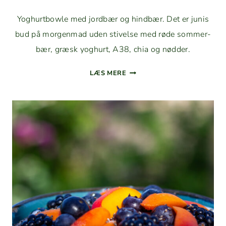
Yoghurt­bowle med jord­bær og hind­bær. Det er junis
bud på mor­gen­mad uden stivelse med røde som­mer­
bær, græsk yoghurt, A38, chia og nødder.
YOGHURT­
LÆS MERE
BOWLE
MED
JORD­
BÆR
OG
HINDBÆR