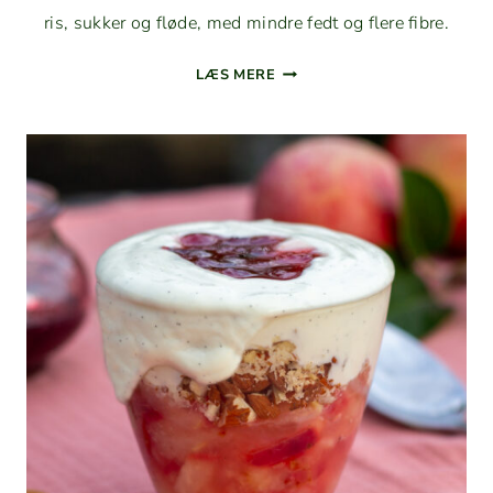
ris, sukker og fløde, med min­dre fedt og flere fibre.
CHIALA­
LÆS MERE
MANDE:
SUNDT
ALTER­
NA­
TIV
TIL
RISALA­
MANDE
UDEN
RIS
OG
SUKKER