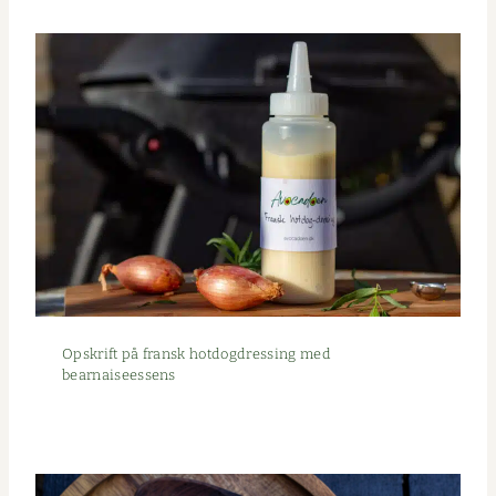
Opskrift på fran­sk hot­dog­dress­ing med
bearnaiseessens