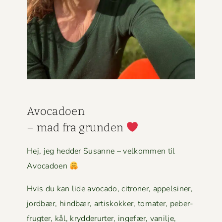
Avo­ca­doen
– mad fra grun­den
Hej, jeg hed­der Susanne – velkom­men til
Avocadoen
Hvis du kan lide avo­ca­do, cit­roner, appelsin­er,
jord­bær, hind­bær, artiskokker, tomater, peber­
frugter, kål, kry­d­derurter, inge­fær, vanil­je,