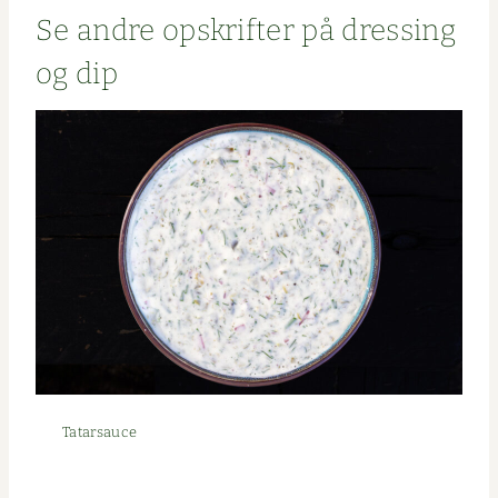
Se andre opskrifter på dress­ing
og dip
Tatarsauce