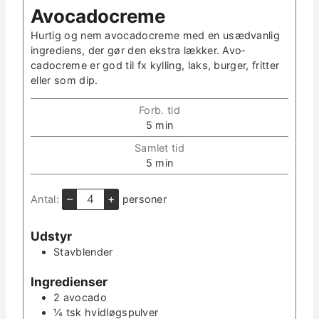
Avo­cadocreme
Hur­tig og nem avo­cadocreme med en usæd­van­lig
ingre­di­ens, der gør den ekstra lækker. Avo­
cadocreme er god til fx kylling, laks, burg­er, frit­ter
eller som dip.
Forb. tid
m
5
min
i
Sam­let tid
n
m
5
min
­
i
u
n
–
+
Antal:
per­son­er
t
­
­
u
t
Udstyr
t
e
Stavblender
­
r
t
Ingre­di­enser
e
r
2
avo­ca­do
¼
tsk
hvidløgspul­ver