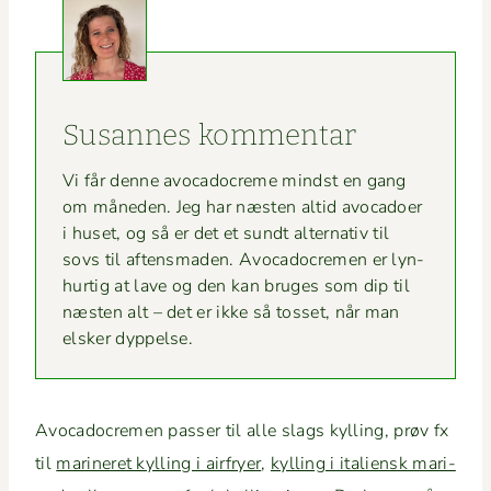
Susannes kom­men­tar
Vi får denne avo­cadocreme mindst en gang
om måne­den. Jeg har næsten altid avo­ca­do­er
i huset, og så er det et sundt alter­na­tiv til
sovs til aftens­maden. Avo­cadocre­men er lyn­
hur­tig at lave og den kan bruges som dip til
næsten alt – det er ikke så tos­set, når man
elsker dyppelse.
Avo­cadocre­men pass­er til alle slags kylling, prøv fx
til
marineret kylling i air­fry­er
,
kylling i ital­ien­sk mari­