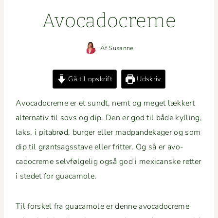
Avo­cadocreme
Af
Susanne
Gå til opskrift
Udskriv
Avo­cadocreme er et sundt, nemt og meget lækkert
alter­na­tiv til sovs og dip. Den er god til både kylling,
laks, i pitabrød, burg­er eller mad­pan­dek­ager og som
dip til grøntsagsstave eller frit­ter. Og så er avo­
cadocreme selvføl­gelig også god i mex­i­canske ret­ter
i stedet for guacamole.
Til forskel fra gua­camole er denne avo­cadocreme