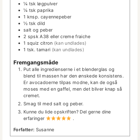
¼
tsk
løg­pul­ver
¼
tsk
papri­ka
1
knsp. cayen­nepe­ber
½
tsk
dild
salt og peber
2
spsk
A38 eller creme fraiche
1
squiz cit­ron
(kan und­lades)
1
tsk.
tamari
(kan und­lades)
Frem­gangsmåde
Put alle ingre­di­enserne i et blender­glas og
blend til massen har den ønskede kon­sis­tens.
Er avo­ca­do­erne tilpas modne, kan de også
moses med en gaffel, men det bliv­er knap så
cremet.
Smag til med salt og peber.
Kunne du lide opskriften? Del gerne dine
erfaringer
.
For­fat­ter:
Susanne