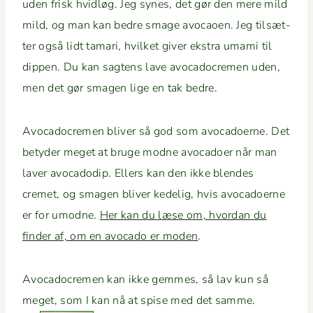
uden frisk hvidløg. Jeg synes, det gør den mere mild
mild, og man kan bedre smage avo­caoen. Jeg tilsæt­
ter også lidt tamari, hvilket giv­er ekstra uma­mi til
dip­pen. Du kan sagtens lave avo­cadocre­men uden,
men det gør sma­gen lige en tak bedre.
Avo­cadocre­men bliv­er så god som avo­ca­do­erne. Det
bety­der meget at bruge modne avo­ca­do­er når man
laver avo­cadodip. Ellers kan den ikke blendes
cremet, og sma­gen bliv­er kedelig, hvis avo­ca­do­erne
er for umodne.
Her kan du læse om, hvor­dan du
find­er af, om en avo­ca­do er mod­en
.
Avo­cadocre­men kan ikke gemmes, så lav kun så
meget, som I kan nå at spise med det samme.