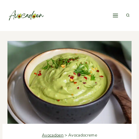
Fortsæt
til
indhold
Avocadoen
>
Avocadocreme