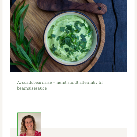
Avo­cadobear­naise – nemt sundt alter­na­tiv til
bearnaisesauce