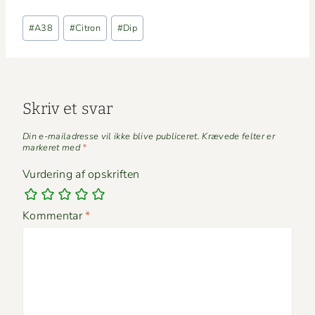
Indlæg-
#
A38
#
Citron
#
Dip
tags:
Skriv et svar
Din e-mailadresse vil ikke blive publiceret.
Krævede felter er
markeret med
*
Vurdering af opskriften
Kommentar
*