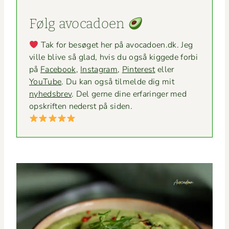
Følg avo­ca­doen
Tak for besøget her på avocadoen.dk. Jeg
ville blive så glad, hvis du også kiggede for­bi
på
Face­book
,
Insta­gram
,
Pin­ter­est
eller
YouTube
. Du kan også tilmelde dig mit
nyheds­brev
. Del gerne dine erfaringer med
opskriften ned­er­st på siden.