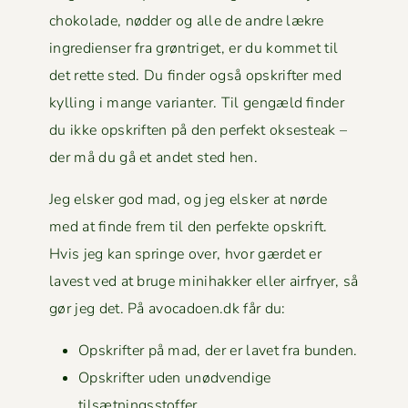
choko­lade, nød­der og alle de andre lækre
ingre­di­enser fra grøn­triget, er du kom­met til
det rette sted. Du find­er også opskrifter med
kylling i mange vari­anter. Til gengæld find­er
du ikke opskriften på den per­fekt okses­teak –
der må du gå et andet sted hen.
Jeg elsker god mad, og jeg elsker at nørde
med at finde frem til den per­fek­te opskrift.
Hvis jeg kan springe over, hvor gærdet er
lavest ved at bruge mini­hakker eller air­fry­er, så
gør jeg det. På avocadoen.dk får du:
Opskrifter på mad, der er lavet fra bunden.
Opskrifter uden unød­vendi­ge
tilsætningsstoffer.