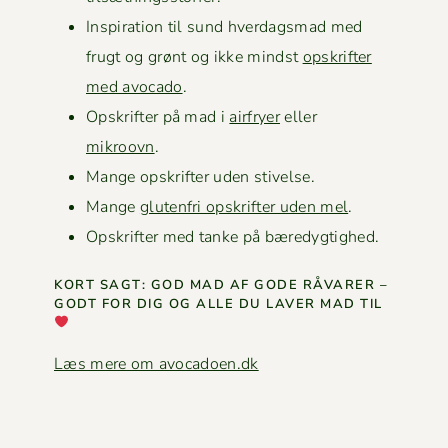
Inspi­ra­tion til sund hverdags­mad med
frugt og grønt og ikke mindst
opskrifter
med avo­ca­do
.
Opskrifter på mad i
air­fry­er
eller
mikroovn
.
Mange opskrifter uden stivelse.
Mange
gluten­fri opskrifter uden mel
.
Opskrifter med tanke på bæredygtighed.
KORT SAGT: GOD MAD AF GODE RÅVAR­ER –
GODT FOR DIG OG ALLE DU LAVER MAD TIL
Læs mere om avocadoen.dk