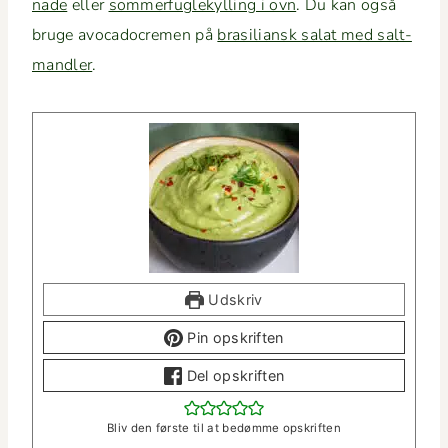
nade
eller
som­merfuglekylling i ovn
. Du kan også
bruge avo­cadocre­men på
brasil­ian­sk salat med salt­
man­dler
.
Udskriv
Pin opskriften
Del opskriften
Bliv den første til at bedømme opskriften