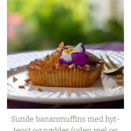
MED
BIRKES
–
UDEN
SMØR,
SUKKER
OG MEL
Sunde banan­muffins med hyt­
teost og nød­der (uden mel og