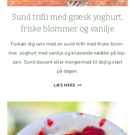
Sund tri­fli med græsk yoghurt,
friske blom­mer og vanilje
Forkæl dig selv med en sund tri­fli med friske blom­
mer, yoghurt med vanil­je og knasende nød­der på top­
pen. Sund dessert eller mor­gen­mad til dejlig start
på dagen.
SUND
LÆS MERE
TRI­
FLI
MED
GRÆSK
YOGHURT,
FRISKE
BLOM­