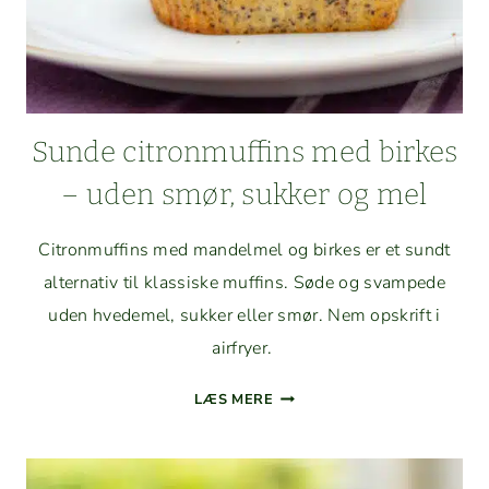
Sunde cit­ron­muffins med birkes
– uden smør, sukker og mel
Cit­ron­muffins med man­delmel og birkes er et sundt
alter­na­tiv til klas­siske muffins. Søde og svam­pede
uden hvedemel, sukker eller smør. Nem opskrift i
airfryer.
SUNDE
LÆS MERE
CIT­
RON­
MUFFINS