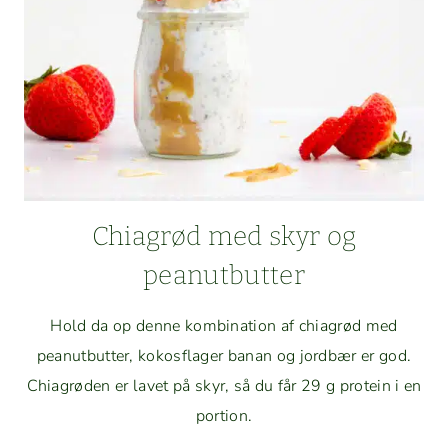
OG
SUKKER)
Chi­a­grød med skyr og
peanutbutter
Hold da op denne kom­bi­na­tion af chi­a­grød med
peanut­but­ter, kokos­flager banan og jord­bær er god.
Chi­a­grø­den er lavet på skyr, så du får 29 g pro­tein i en
portion.