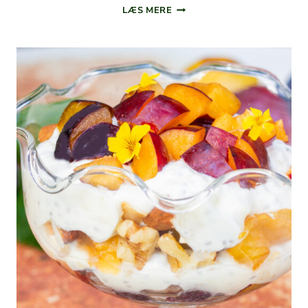
CHI­
LÆS MERE
A­
GRØD
MED
SKYR
OG
PEANUTBUTTER