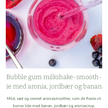
Bub­ble gum milk­shake-smooth­
ie med aro­nia, jord­bær og banan
Mild, sød og cremet aro­ni­as­mooth­ie, som de fleste vil
kunne lide med banan, jord­bær og aro­ni­asirup.