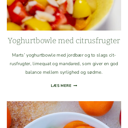
Yoghurt­bowle med citrusfrugter
Marts’ yoghurt­bowle med jord­bær og to slags cit­
rusfrugter, lime­quat og man­dared, som giv­er en god
bal­ance mellem syrlighed og sødme.
YOGHURT­
LÆS MERE
BOWLE
MED
CITRUSFRUGTER