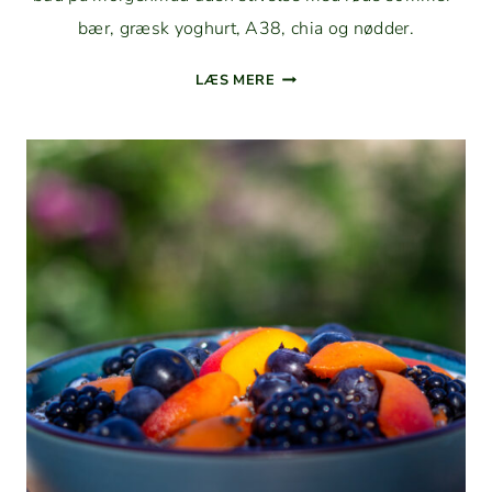
bær, græsk yoghurt, A38, chia og nødder.
YOGHURT­
LÆS MERE
BOWLE
MED
JORD­
BÆR
OG
HINDBÆR