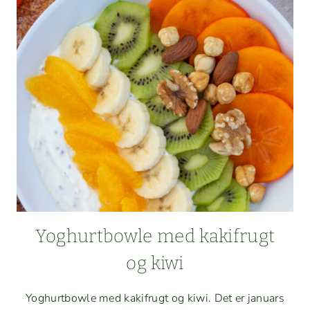
Yoghurt­bowle med kak­ifrugt
og kiwi
Yoghurt­bowle med kak­ifrugt og kiwi. Det er jan­u­ars