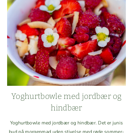
MER
OG
VANILJE
Yoghurt­bowle med jord­bær og
hindbær
Yoghurt­bowle med jord­bær og hind­bær. Det er junis
bud på mor­gen­mad uden stivelse med røde som­mer­