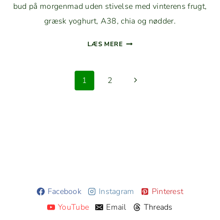
bud på mor­gen­mad uden stivelse med vin­terens frugt,
græsk yoghurt, A38, chia og nødder.
YOGHURT­
LÆS MERE
BOWLE
MED
Side
KAK­
Næste
1
2
IFRUGT
navigation
side
OG KIWI
Facebook
Instagram
Pinterest
YouTube
Email
Threads