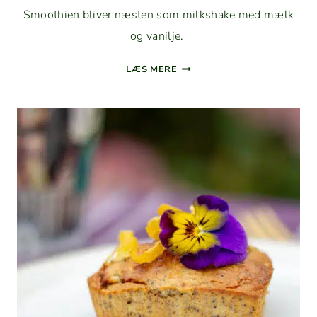
Smooth­ien bliv­er næsten som milk­shake med mælk
og vanilje.
BUB­
LÆS MERE
BLE
GUM
MILK­
SHAKE-
SMOOTH­
IE
MED
ARO­
NIA,
JORD­
BÆR
OG BANAN