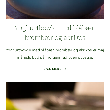
Yoghurt­bowle med blåbær,
brom­bær og abrikos
Yoghurt­bowle med blåbær, brom­bær og abrikos er maj
måneds bud på mor­gen­mad uden stivelse.
YOGHURT­
LÆS MERE
BOWLE
MED
BLÅBÆR,
BROM­
BÆR
OG
ABRIKOS