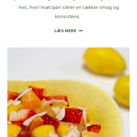
mel, hvor mar­ci­pan sikr­er en lækker smag og
konsistens.
BANANK­
LÆS MERE
AGE
MED
MAR­
CI­
PAN
OG
KARAMEL­
GLASUR
(GLUTEN­
FRI)