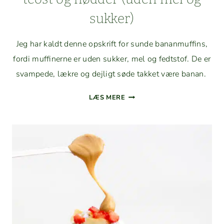
sukker)
Jeg har kaldt denne opskrift for sunde banan­muffins,
for­di muffin­erne er uden sukker, mel og fedt­stof. De er
svam­pede, lækre og dejligt søde takket være banan.
SUNDE
LÆS MERE
BANAN­
MUFFINS
MED
HYT­
TEOST
OG
NØD­
DER
(UDEN
MEL