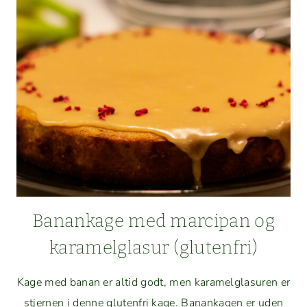
Banank­age med mar­ci­pan og
karamel­glasur (gluten­fri)
Kage med banan er altid godt, men karamel­glasuren er
stjer­nen i denne gluten­fri kage. Banank­a­gen er uden