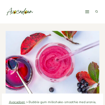
Fortsæt
til
indhold
Avocadoen
>
Bubble gum milkshake-smoothie med aronia,