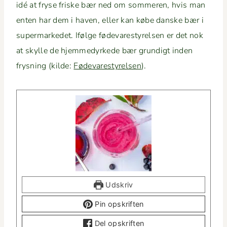
idé at fryse friske bær ned om som­meren, hvis man
enten har dem i haven, eller kan købe danske bær i
super­markedet. Ifølge føde­varestyrelsen er det nok
at skylle de hjemm­e­dyrkede bær grundigt inden
frys­ning (kilde:
Føde­varestyrelsen
).
Udskriv
Pin opskriften
Del opskriften