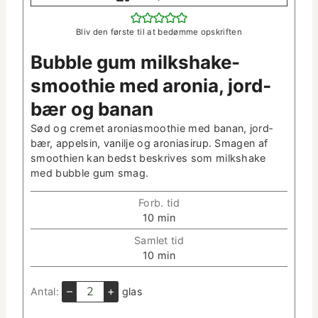
Bliv den første til at bedømme opskriften
Bub­ble gum milk­shake-
smooth­ie med aro­nia, jord­
bær og banan
Sød og cremet aro­ni­as­mooth­ie med banan, jord­
bær, appelsin, vanil­je og aro­ni­asirup. Sma­gen af
smooth­ien kan bedst beskrives som milk­shake
med bub­ble gum smag.
Forb. tid
m
10
min
i
Sam­let tid
n
m
10
min
­
i
u
n
–
+
Antal:
glas
t
­
­
u