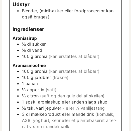
t
Udstyr
t
e
Blender,
(mini­hakker eller food­proces­sor kan
­
r
også bruges)
t
e
Ingre­di­enser
r
Aro­ni­asirup
½
dl
sukker
½
dl
vand
100
g
aro­nia
(kan erstattes af blåbær)
Aro­ni­as­mooth­ie
100
g
aro­nia
(kan erstattes af blåbær)
100
g
jord­bær
(frosne)
1
banan
½
appelsin
(saft)
½
cit­ron
(saft og den gule del af skallen)
1
spsk.
aro­ni­asirup eller anden slags sirup
½
tsk.
vanil­jepul­ver
- eller ¼ vaniljestang
3
dl
mælke­pro­dukt eller man­deldrik
(komælk,
A38, yoghurt, kefir eller et plante­baseret alter­
na­tiv som mandelmælk.