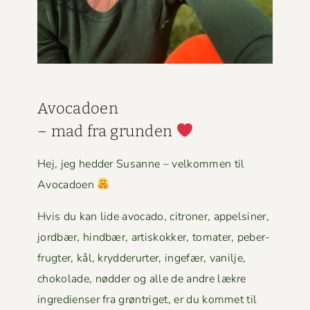
Avo­ca­doen
– mad fra grun­den
Hej, jeg hed­der Susanne – velkom­men til
Avocadoen
Hvis du kan lide avo­ca­do, cit­roner, appelsin­er,
jord­bær, hind­bær, artiskokker, tomater, peber­
frugter, kål, kry­d­derurter, inge­fær, vanil­je,
choko­lade, nød­der og alle de andre lækre
ingre­di­enser fra grøn­triget, er du kom­met til