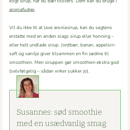
kogt sirup, har du bær tilovers. Dem kan du bruge i
aro­ni­a­fudge
.
Vil du ikke til at lave aro­ni­asirup, kan du sagtens
erstat­te med en anden slags sirup eller hon­ning –
eller helt und­lade sirup. Jord­bær, banan, appelsin­
saft og vanil­je giv­er tilsam­men en fin sødme til
smooth­ien. Men sirup­pen gør smooth­ien ekstra god
(selvføl­gelig – sådan virk­er sukker jo).
Susannes: sød smooth­ie
med en usæd­van­lig smag