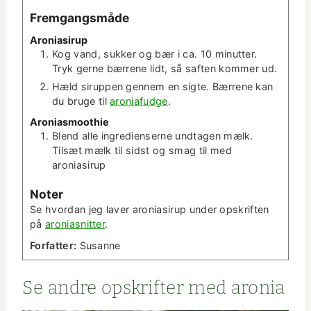
Frem­gangsmåde
Aro­ni­asirup
Kog vand, sukker og bær i ca. 10 min­ut­ter.
Tryk gerne bær­rene lidt, så saften kom­mer ud.
Hæld sirup­pen gen­nem en sigte. Bær­rene kan
du bruge til
aro­ni­a­fudge
.
Aro­ni­as­mooth­ie
Blend alle ingre­di­enserne und­ta­gen mælk.
Tilsæt mælk til sidst og smag til med
aroniasirup
Not­er
Se hvor­dan jeg laver aro­ni­asirup under opskriften
på
aro­ni­as­nit­ter
.
For­fat­ter:
Susanne
Se andre opskrifter med aronia