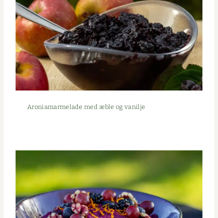
Aro­nia­marme­lade med æble og vanilje