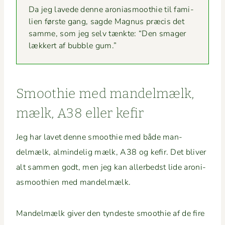
Da jeg lavede denne aro­ni­as­mooth­ie til fam­i­
lien første gang, sagde Mag­nus præ­cis det
samme, som jeg selv tænk­te: “Den smager
lækkert af bub­ble gum.”
Smooth­ie med man­delmælk,
mælk, A38 eller kefir
Jeg har lavet denne smooth­ie med både man­
delmælk, almin­delig mælk, A38 og kefir. Det bliv­er
alt sam­men godt, men jeg kan allerbedst lide aro­ni­
as­mooth­ien med mandelmælk.
Man­delmælk giv­er den tyn­deste smooth­ie af de fire