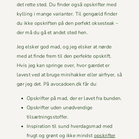
det rette sted. Du find­er også opskrifter med
kylling i mange vari­anter. Til gengæld find­er
du ikke opskriften på den per­fekt okses­teak –
der må du gå et andet sted hen.
Jeg elsker god mad, og jeg elsker at nørde
med at finde frem til den per­fek­te opskrift.
Hvis jeg kan springe over, hvor gærdet er
lavest ved at bruge mini­hakker eller air­fry­er, så
gør jeg det. På avocadoen.dk får du:
Opskrifter på mad, der er lavet fra bunden.
Opskrifter uden unød­vendi­ge
tilsætningsstoffer.
Inspi­ra­tion til sund hverdags­mad med
frugt og grønt og ikke mindst
opskrifter