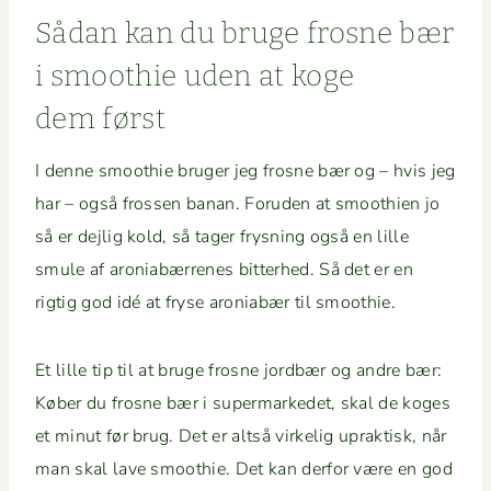
Sådan kan du bruge frosne bær
i smooth­ie uden at koge
dem først
I denne smooth­ie bruger jeg frosne bær og – hvis jeg
har – også frossen banan. Foru­den at smooth­ien jo
så er dejlig kold, så tager frys­ning også en lille
smule af aro­ni­abær­renes bit­ter­hed. Så det er en
rigtig god idé at fryse aro­ni­abær til smoothie.
Et lille tip til at bruge frosne jord­bær og andre bær:
Køber du frosne bær i super­markedet, skal de koges
et min­ut før brug. Det er alt­så virke­lig uprak­tisk, når
man skal lave smooth­ie. Det kan der­for være en god