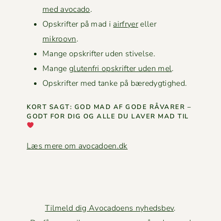
med avo­ca­do
.
Opskrifter på mad i
air­fry­er
eller
mikroovn
.
Mange opskrifter uden stivelse.
Mange
gluten­fri opskrifter uden mel
.
Opskrifter med tanke på bæredygtighed.
KORT SAGT: GOD MAD AF GODE RÅVAR­ER –
GODT FOR DIG OG ALLE DU LAVER MAD TIL
Læs mere om avocadoen.dk
Tilmeld dig Avocadoens nyhedsbev
.