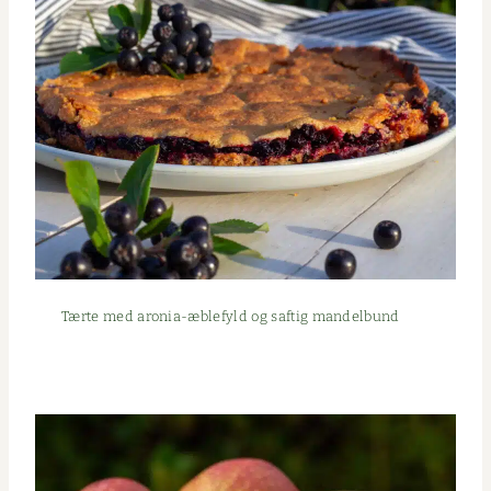
Tærte med aro­­nia-æble­­fyld og saftig mandelbund