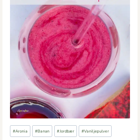
Indlæg-
#
Aronia
#
Banan
#
Jordbær
#
Vaniljepulver
tags: