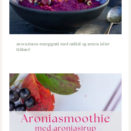
Avo­ca­doens energi­grød med rød­kål og aro­nia (eller
blåbær)