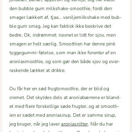
den bub­ble gum milk­shake-smooth­ie, for­di den
smager lækkert af, tjaa… vanil­jemilk­shake med bub­
ble gum smag. Jeg kan fak­tisk ikke beskrive det
bedre. Ok, indrøm­met: navnet er lidt for sjov, men
sma­gen er helt særlig. Smooth­ien har denne pink
tyggegum­mi-følelse, som man ikke forenter af en
aro­ni­as­mooth­ie, og som gør den både sjov og over­
rask­ende lækker at drikke.
Du får her en sød frugtsmooth­ie, der er blid og
cremet. Det skyldes dels at aro­ni­abær­rene er bland­
et med flere forskel­lige søde frugter, og at smooth­
ien er sødet med aro­ni­asirup. Det er samme sirup,
jeg bruger, når jeg laver
aro­ni­as­nit­ter
. Når du har