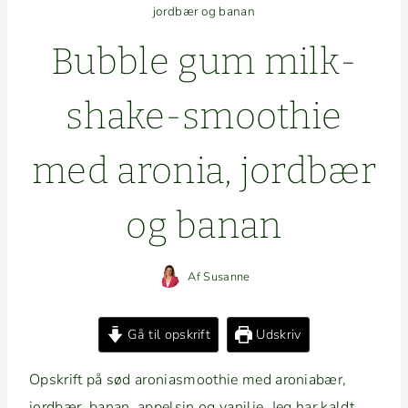
jordbær og banan
Bub­ble gum milk­
shake-smooth­ie
med aro­nia, jord­bær
og banan
Af
Susanne
Gå til opskrift
Udskriv
Opskrift på sød aro­ni­as­mooth­ie med aro­ni­abær,
jord­bær, banan, appelsin og vanil­je. Jeg har kaldt