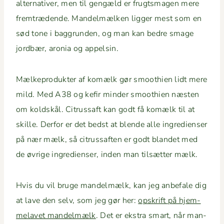
alter­na­tiv­er, men til gengæld er frugts­ma­gen mere
fremtræ­dende. Man­delmælken lig­ger mest som en
sød tone i bag­grun­den, og man kan bedre smage
jord­bær, aro­nia og appelsin.
Mælke­pro­duk­ter af komælk gør smooth­ien lidt mere
mild. Med A38 og kefir min­der smooth­ien næsten
om kold­skål. Cit­russaft kan godt få komælk til at
skille. Der­for er det bedst at blende alle ingre­di­enser
på nær mælk, så cit­russaften er godt bland­et med
de øvrige ingre­di­enser, inden man tilsæt­ter mælk.
Hvis du vil bruge man­delmælk, kan jeg anbe­fale dig
at lave den selv, som jeg gør her:
opskrift på hjem­
melavet man­delmælk
. Det er ekstra smart, når man­