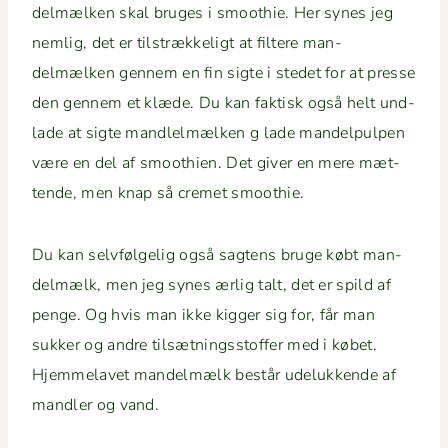
delmælken skal bruges i smooth­ie. Her synes jeg
nem­lig, det er tilstrække­ligt at fil­tere man­
delmælken gen­nem en fin sigte i stedet for at presse
den gen­nem et klæde. Du kan fak­tisk også helt und­
lade at sigte man­dlelmælken g lade man­delpulpen
være en del af smooth­ien. Det giv­er en mere mæt­
tende, men knap så cremet smoothie.
Du kan selvføl­gelig også sagtens bruge købt man­
delmælk, men jeg synes ærlig talt, det er spild af
penge. Og hvis man ikke kig­ger sig for, får man
sukker og andre tilsæt­ningsstof­fer med i købet.
Hjem­melavet man­delmælk består udelukkende af
man­dler og vand.