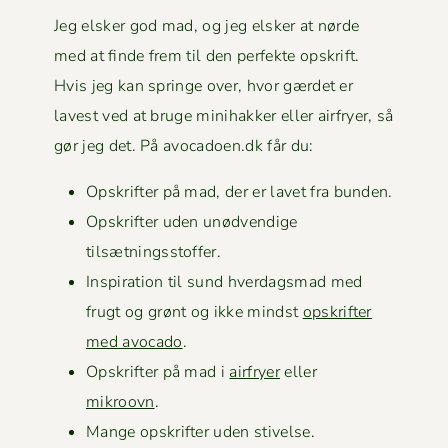
Jeg elsker god mad, og jeg elsker at nørde
med at finde frem til den per­fek­te opskrift.
Hvis jeg kan springe over, hvor gærdet er
lavest ved at bruge mini­hakker eller air­fry­er, så
gør jeg det. På avocadoen.dk får du:
Opskrifter på mad, der er lavet fra bunden.
Opskrifter uden unød­vendi­ge
tilsætningsstoffer.
Inspi­ra­tion til sund hverdags­mad med
frugt og grønt og ikke mindst
opskrifter
med avo­ca­do
.
Opskrifter på mad i
air­fry­er
eller
mikroovn
.
Mange opskrifter uden stivelse.