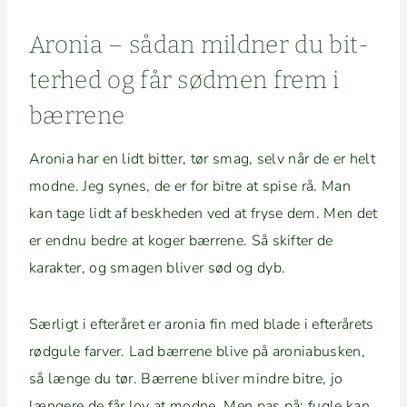
Aro­nia – sådan mild­ner du bit­
ter­hed og får sød­men frem i
bærrene
Aro­nia har en lidt bit­ter, tør smag, selv når de er helt
modne. Jeg synes, de er for bitre at spise rå. Man
kan tage lidt af beskhe­den ved at fryse dem. Men det
er end­nu bedre at koger bær­rene. Så skifter de
karak­ter, og sma­gen bliv­er sød og dyb.
Særligt i efteråret er aro­nia fin med blade i efterårets
rødgule farv­er. Lad bær­rene blive på aro­ni­abusken,
så længe du tør. Bær­rene bliv­er min­dre bitre, jo
læn­gere de får lov at modne. Men pas på: fugle kan