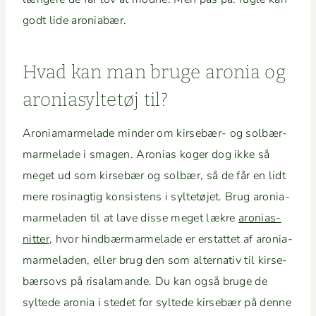
godt lide aroniabær.
Hvad kan man bruge aro­nia og
aro­ni­a­syl­tetøj til?
Aro­nia­marme­lade min­der om kirse­bær- og sol­bær­
marme­lade i sma­gen. Aro­nias koger dog ikke så
meget ud som kirse­bær og sol­bær, så de får en lidt
mere rosi­nagtig kon­sis­tens i syl­tetø­jet. Brug aro­nia­
marme­laden til at lave disse meget lækre
aro­ni­as­
nit­ter
, hvor hind­bær­marme­lade er erstat­tet af aro­nia­
marme­laden, eller brug den som alter­na­tiv til kirse­
bærsovs på risala­mande. Du kan også bruge de
sylt­ede aro­nia i stedet for sylt­ede kirse­bær på denne