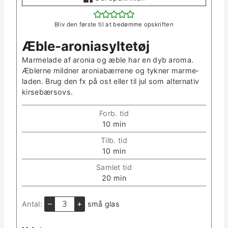
Bliv den første til at bedømme opskriften
Æble-aro­ni­a­syl­tetøj
Marme­lade af aro­nia og æble har en dyb aro­ma.
Æblerne mild­ner aro­ni­abær­rene og tykn­er marme­
laden. Brug den fx på ost eller til jul som alter­na­tiv
kirsebærsovs.
Forb. tid
m
10
min
i
Tilb. tid
n
m
10
min
­
i
u
Sam­let tid
n
t
m
20
min
­
­
i
u
t
n
–
+
Antal:
små glas
t
e
­
­
r
u
t