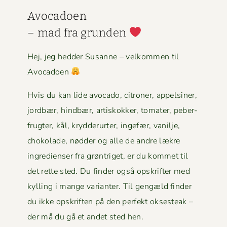
Avo­ca­doen
– mad fra grun­den
Hej, jeg hed­der Susanne – velkom­men til
Avocadoen
Hvis du kan lide avo­ca­do, cit­roner, appelsin­er,
jord­bær, hind­bær, artiskokker, tomater, peber­
frugter, kål, kry­d­derurter, inge­fær, vanil­je,
choko­lade, nød­der og alle de andre lækre
ingre­di­enser fra grøn­triget, er du kom­met til
det rette sted. Du find­er også opskrifter med
kylling i mange vari­anter. Til gengæld find­er
du ikke opskriften på den per­fekt okses­teak –
der må du gå et andet sted hen.