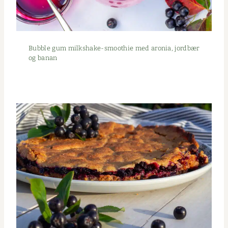
Bub­ble gum milk­shake-smooth­ie med aro­nia, jord­bær
og banan