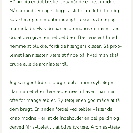
Rå aro­nia er lidt beske, selv når de er helt modne.
Når aro­ni­abær koges koges, skifter de fuld­stændig
karak­ter, og de er ual­min­deligt lækre i syl­tetøj og
marme­lade. Hvis du har en aro­ni­abusk i haven, ved
du, at den giv­er en hel del bær. Bær­rene er tilmed
nemme at plukke, for­di de hænger i klaser. Så prob­
lemet kan næsten være at finde på, hvad man skal
bruge alle de aro­ni­abær til.
Jeg kan godt lide at bruge æble i mine syl­tetø­jer.
Har man et eller flere æbletræer i haven, har man
ofte for mange æbler. Syl­tetøj er en god måde at få
dem brugt. En anden fordel ved æbler – især de
knap modne – er, at de inde­hold­er en del pek­tin og
derved får syltø­jet til at blive tykkere. Aro­ni­a­syl­tetøj