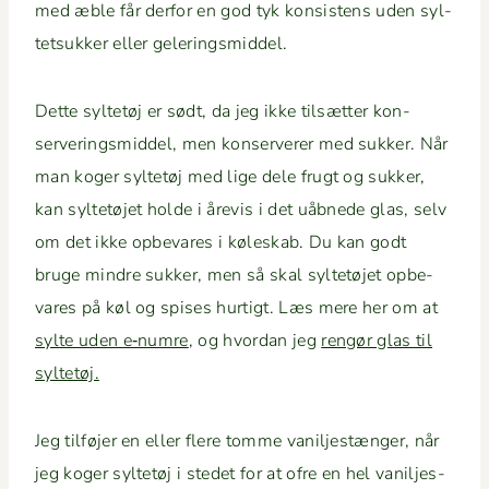
med æble får der­for en god tyk kon­sis­tens uden syl­
tet­sukker eller geleringsmiddel.
Dette syl­tetøj er sødt, da jeg ikke tilsæt­ter kon­
server­ingsmid­del, men kon­server­er med sukker. Når
man koger syl­tetøj med lige dele frugt og sukker,
kan syl­tetø­jet holde i åre­vis i det uåb­nede glas, selv
om det ikke opbe­vares i køleskab. Du kan godt
bruge min­dre sukker, men så skal syl­tetø­jet opbe­
vares på køl og spis­es hur­tigt. Læs mere her om at
sylte uden e‑numre
, og hvor­dan jeg
rengør glas til
syltetøj.
Jeg til­fø­jer en eller flere tomme vanil­jestænger, når
jeg koger syl­tetøj i stedet for at ofre en hel vanil­jes­