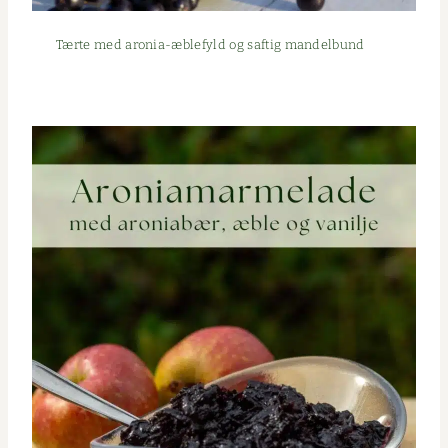
Tærte med aro­­nia-æble­­fyld og saftig mandelbund