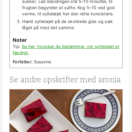
sukker. Lad blandin­gen stå 5–10 min­ut­ter, til
frugten beg­y­n­der at safte. Kog 5–10 ved god
varme, til syl­tetø­jet har den rette konsistens.
Hæld syl­tetø­jet på de skold­ede glas og sæt
låget på med det samme.
Not­er
Tip:
Se her, hvor­dan du bedøm­mer, om syl­tetø­jet er
færdigt.
For­fat­ter:
Susanne
Se andre opskrifter med aronia