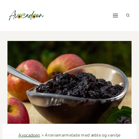
Fortsæt
til
indhold
Avocadoen
>
Aroniamarmelade med æble og vanilje