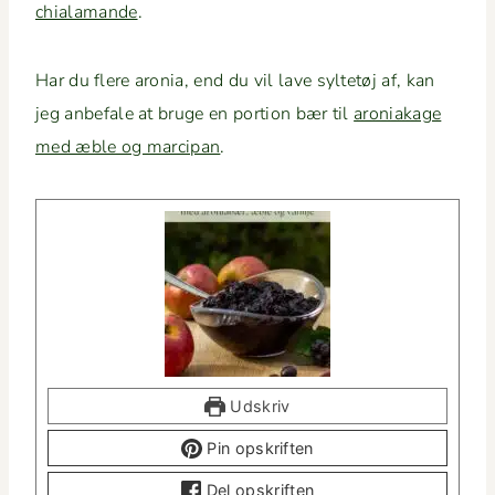
chiala­mande
.
Har du flere aro­nia, end du vil lave syl­tetøj af, kan
jeg anbe­fale at bruge en por­tion bær til
aro­ni­ak­age
med æble og mar­ci­pan
.
Udskriv
Pin opskriften
Del opskriften