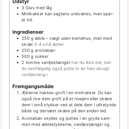
Udstyr
t
e
3 Glas med låg
­
r
Mini­hakker
kan sagtens und­væres, men spar­
t
er tid.
e
r
Ingre­di­enser
250
g
æble – vægt uden kerne­hus, men med
skræl
3–4 små æbler
250
g
aro­ni­abær
500
g
sukker
2
tomme
vanil­jestænger
har du ikke det, kan
du selvføl­gelig også putte fx en halv ubrugt
vanil­jes­tang i
Frem­gangsmåde
Æblerne hakkes groft i en min­hakker. Du kan
også rive dem groft på et rive­jern eller skære
dem i små stykker ved at dele dem i ultra­tyn­de
både og dernæst skære på den anden led.
Aro­ni­abær skylles og puttes i en gryde sam­
men med æblestykkerne, vanil­jestænger og