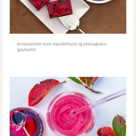
Aro­ni­as­nit­ter med man­del­bund og aro­nia­glasur
(gluten­fri)