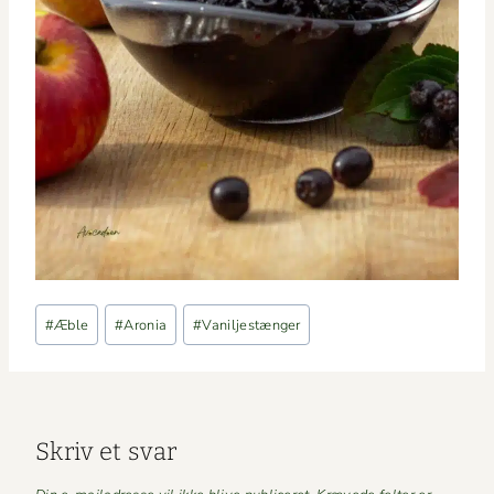
Indlæg-
#
Æble
#
Aronia
#
Vaniljestænger
tags:
Skriv et svar