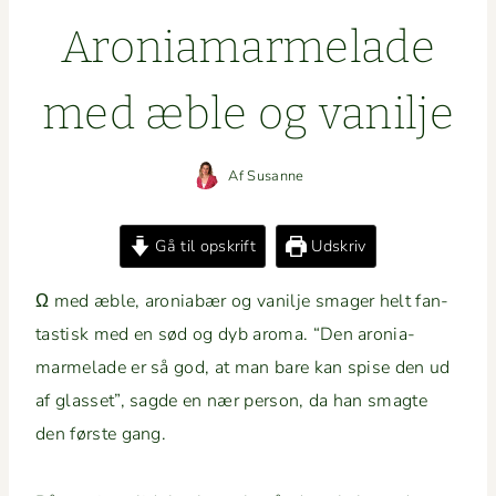
Aro­nia­marme­lade
med æble og vanilje
Af
Susanne
Gå til opskrift
Udskriv
Ω med æble, aro­ni­abær og vanil­je smager helt fan­
tastisk med en sød og dyb aro­ma. “Den aro­nia­
marme­lade er så god, at man bare kan spise den ud
af glas­set”, sagde en nær per­son, da han smagte
den første gang.