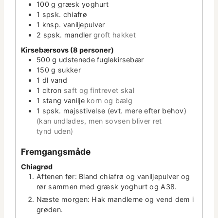
e
100
g
græsk yoghurt
r
1
spsk.
chi­afrø
1
knsp. vanil­jepul­ver
2
spsk.
man­dler
groft hakket
Kirse­bærsovs (8 personer)
500
g
udstenede fuglekirse­bær
150
g
sukker
1
dl
vand
1
cit­ron
saft og fin­trevet skal
1
stang
vanil­je
korn og bælg
1
spsk.
majsstivelse (evt. mere efter behov)
(kan und­lades, men sovsen bliv­er ret
tynd uden)
Frem­gangsmåde
Chi­a­grød
Afte­nen før: Bland chi­afrø og vanil­jepul­ver og
rør sam­men med græsk yoghurt og A38.
Næste mor­gen: Hak man­dlerne og vend dem i
grøden.