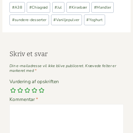
Indlæg-
#
A38
#
Chiagrød
#
Jul
#
Kirsebær
#
Mandler
tags:
#
sundere-desserter
#
Vaniljepulver
#
Yoghurt
Skriv et svar
Din e-mailadresse vil ikke blive publiceret.
Krævede felter er
markeret med
*
Vurdering af opskriften
Kommentar
*