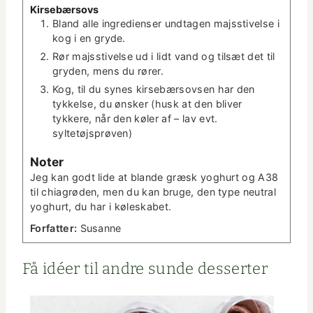
Kirse­bærsovs
Bland alle ingre­di­enser und­ta­gen majsstivelse i
kog i en gryde.
Rør majsstivelse ud i lidt vand og tilsæt det til
gry­den, mens du rører.
Kog, til du synes kirse­bærsovsen har den
tykkelse, du ønsker (husk at den bliv­er
tykkere, når den køler af – lav evt.
syltetøjsprøven)
Not­er
Jeg kan godt lide at blande græsk yoghurt og A38
til chi­a­grø­den, men du kan bruge, den type neu­tral
yoghurt, du har i køleskabet.
For­fat­ter:
Susanne
Få idéer til andre sunde desserter