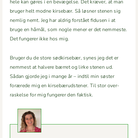
hele kan gøres i en bevægelse. Det kræver, at man
bruger helt modne kirse­bær. Så løs­ner ste­nen sig
nem­lig nemt. Jeg har aldrig forstået fidusen i at
bruge en hårnål, som nogle men­er er det nemmeste.
Det fun­ger­er ikke hos mig.
Bruger du de store sød­kirse­bær, synes jeg det er
nemmest at hal­vere bær­ret og lirke ste­nen ud.
Sådan gjorde jeg i mange år – indtil min søster
forærede mig en kirse­bærud­sten­er. Til stor over­
raskelse for mig fun­ger­er den faktisk.