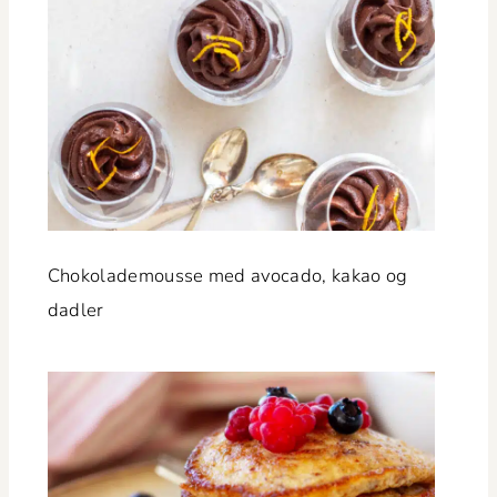
Choko­lade­mousse med avo­ca­do, kakao og
dadler