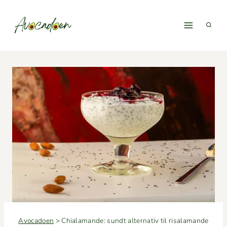
Fortsæt
til
indhold
Avocadoen
>
Chialamande: sundt alternativ til risalamande