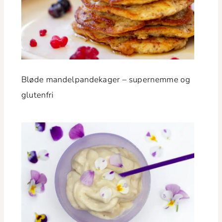
Bløde man­del­pan­dek­ager – supernemme og
glutenfri