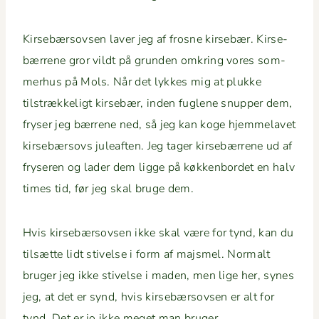
Kirse­bærsovsen laver jeg af frosne kirse­bær. Kirse­
bær­rene gror vildt på grun­den omkring vores som­
mer­hus på Mols. Når det lykkes mig at plukke
tilstrække­ligt kirse­bær, inden fug­lene snup­per dem,
fryser jeg bær­rene ned, så jeg kan koge hjem­melavet
kirse­bærsovs juleaften. Jeg tager kirse­bær­rene ud af
fry­seren og lad­er dem ligge på køkken­bor­det en halv
times tid, før jeg skal bruge dem.
Hvis kirse­bærsovsen ikke skal være for tynd, kan du
tilsætte lidt stivelse i form af majs­mel. Nor­malt
bruger jeg ikke stivelse i maden, men lige her, synes
jeg, at det er synd, hvis kirse­bærsovsen er alt for
tynd. Det er jo ikke meget man bruger.