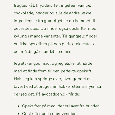
frugter, kål, kry­d­derurter, inge­fær, vanil­je,
choko­lade, nød­der og alle de andre lækre
ingre­di­enser fra grøn­triget, er du kom­met til
det rette sted. Du find­er også opskrifter med
kylling i mange vari­anter. Til gengæld find­er
du ikke opskriften på den per­fekt okses­teak –
der må du gå et andet sted hen.
Jeg elsker god mad, og jeg elsker at nørde
med at finde frem til den per­fek­te opskrift.
Hvis jeg kan springe over, hvor gærdet er
lavest ved at bruge mini­hakker eller air­fry­er, så
gør jeg det. På avocadoen.dk får du:
Opskrifter på mad, der er lavet fra bunden.
Opskrifter uden unød­vendi­ge