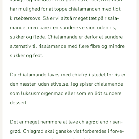
har mulighed for at toppe chiala­man­den med lidt
kirse­bærsovs. Så er vi alt­så meget tæt på risala­
mande, men bare i en sun­dere ver­sion uden ris,
sukker og fløde. Chiala­mande er der­for et sun­dere
alter­na­tiv til risala­mande med flere fibre og min­dre
sukker og fedt.
Da chiala­mande laves med chi­afrø i stedet for ris er
den næsten uden stivelse. Jeg spis­er chiala­mande
som luk­sus­mor­gen­mad eller som en lidt sun­dere
dessert.
Det er meget nem­mere at lave chi­a­grød end risen­
grød. Chi­a­grød skal ganske vist for­bere­des i forve­