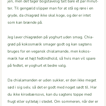
jen, men det tager bogstavelig talt bare et par min­ut­
ter. Til gengæld slip­per man for at stå og røre i en
gryde, da chi­a­grød ikke skal koge, og der er intet
som kan brænde på.
Jeg laver chi­a­grø­den på yoghurt uden smag. Chi­a­
grød på kokos­mælk smager godt og kan sagtens
bruges for en veg­an­sk chiala­mande, men kokos­
mælk har et højt fedtind­hold, så hvis man vil spare
på fedtet, er yoghurt et bedre valg.
Da chiala­man­den er uden sukker, er den ikke meget
sød i sig selv, så det er godt med noget sødt til. Har
du ikke kirse­bærsovs, kan du sagtens toppe med
frugt eller syl­tetøj i stedet. Om som­meren, når der er