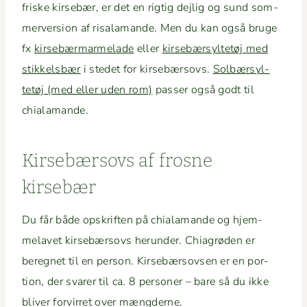
friske kirse­bær, er det en rigtig dejlig og sund som­
merver­sion af risala­mande. Men du kan også bruge
fx
kirse­bær­marme­lade
eller
kirse­bær­syl­tetøj med
stikkels­bær
i stedet for kirse­bærsovs.
Sol­bær­syl­
tetøj (med eller uden rom)
pass­er også godt til
chialamande.
Kirse­bærsovs af frosne
kirsebær
Du får både opskriften på chiala­mande og hjem­
melavet kirse­bærsovs herun­der. Chi­a­grø­den er
bereg­net til en per­son. Kirse­bærsovsen er en por­
tion, der svar­er til ca. 8 per­son­er – bare så du ikke
bliv­er forvir­ret over mængderne.