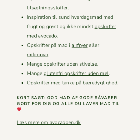
tilsætningsstoffer.
Inspi­ra­tion til sund hverdags­mad med
frugt og grønt og ikke mindst
opskrifter
med avo­ca­do
.
Opskrifter på mad i
air­fry­er
eller
mikroovn
.
Mange opskrifter uden stivelse.
Mange
gluten­fri opskrifter uden mel
.
Opskrifter med tanke på bæredygtighed.
KORT SAGT: GOD MAD AF GODE RÅVAR­ER –
GODT FOR DIG OG ALLE DU LAVER MAD TIL
Læs mere om avocadoen.dk