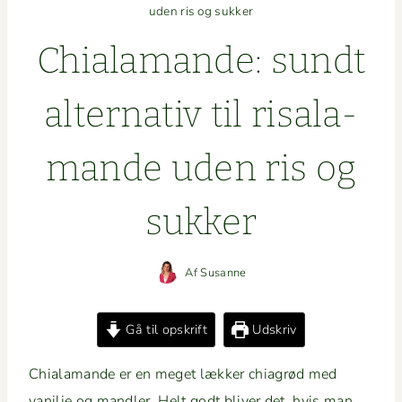
uden ris og sukker
Chiala­mande: sundt
alter­na­tiv til risala­
mande uden ris og
sukker
Af
Susanne
Gå til opskrift
Udskriv
Chiala­mande er en meget lækker chi­a­grød med
vanil­je og man­dler. Helt godt bliv­er det, hvis man