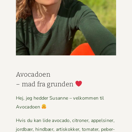
Avo­ca­doen
– mad fra grun­den
Hej, jeg hed­der Susanne – velkom­men til
Avocadoen
Hvis du kan lide avo­ca­do, cit­roner, appelsin­er,
jord­bær, hind­bær, artiskokker, tomater, peber­