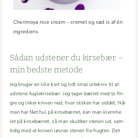
Che­r­i­moya nice cream – cremet og sød is af én
ingrediens
Sådan udsten­er du kirse­bær –
min bed­ste metode
Jeg bruger en lille kort og lidt smal urtekniv til at
udstene fuglekirse­bær. Jeg tager bær­ret med to fin­
gre og lirk­er kniv­en ned, hvor stilken har sid­det. Når
man har fået hul på kirse­bær­ret, kan man klemme
let på kirse­bær­ret, så man skub­ber ste­nen ud, sam­
tidig med at kniv­en løs­ner ste­nen fra frugten. Det