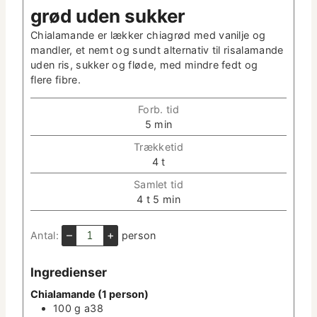
grød uden sukker
Chiala­mande er lækker chi­a­grød med vanil­je og
man­dler, et nemt og sundt alter­na­tiv til risala­mande
uden ris, sukker og fløde, med min­dre fedt og
flere fibre.
Forb. tid
m
5
min
i
Trækketid
n
t
4
t
­
i
u
Sam­let tid
m
t
t
m
4
t
5
min
e
­
i
i
r
t
m
n
–
+
Antal:
per­son
e
e
­
r
r
u
Ingre­di­enser
t
­
Chiala­mande (1 person)
t
100
g
a38