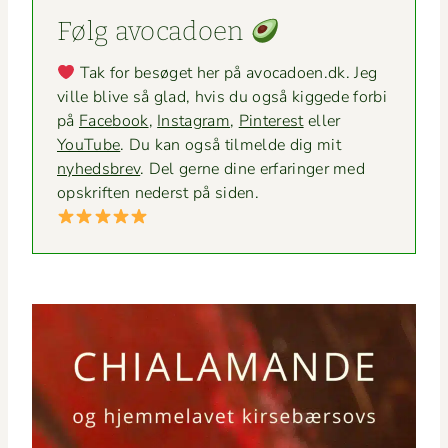
Følg avo­ca­doen
Tak for besøget her på avocadoen.dk. Jeg
ville blive så glad, hvis du også kiggede for­bi
på
Face­book
,
Insta­gram
,
Pin­ter­est
eller
YouTube
. Du kan også tilmelde dig mit
nyheds­brev
. Del gerne dine erfaringer med
opskriften ned­er­st på siden.