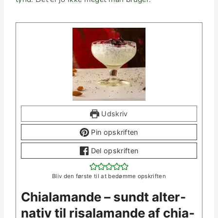
Udskriv
Pin opskriften
Del opskriften
Bliv den første til at bedømme opskriften
Chiala­mande – sundt alter­
na­tiv til risala­mande af chi­a­