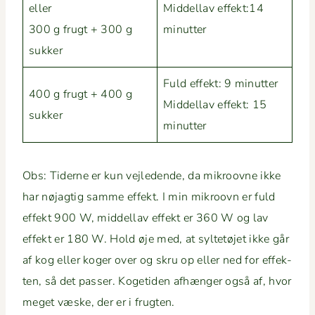
eller
Mid­dellav effekt:14
300 g frugt + 300 g
minutter
sukker
Fuld effekt: 9 min­ut­ter
400 g frugt + 400 g
Mid­dellav effekt: 15
sukker
minutter
Obs: Tiderne er kun vejle­dende, da mikroovne ikke
har nøjagtig samme effekt. I min mikroovn er fuld
effekt 900 W, mid­dellav effekt er 360 W og lav
effekt er 180 W. Hold øje med, at syl­tetø­jet ikke går
af kog eller koger over og skru op eller ned for effek­
ten, så det pass­er. Koge­ti­den afhænger også af, hvor
meget væske, der er i frugten.