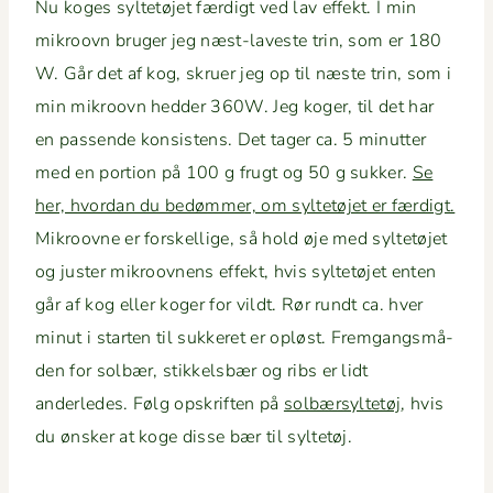
Nu koges syl­tetø­jet færdigt ved lav effekt. I min
mikroovn bruger jeg næst-laveste trin, som er 180
W. Går det af kog, skruer jeg op til næste trin, som i
min mikroovn hed­der 360W. Jeg koger, til det har
en passende kon­sis­tens. Det tager ca. 5 min­ut­ter
med en por­tion på 100 g frugt og 50 g sukker.
Se
her, hvor­dan du bedøm­mer, om syl­tetø­jet er færdigt.
Mikroovne er forskel­lige, så hold øje med syl­tetø­jet
og juster mikroov­nens effekt, hvis syl­tetø­jet enten
går af kog eller koger for vildt. Rør rundt ca. hver
min­ut i starten til sukkeret er opløst. Frem­gangsmå­
den for sol­bær, stikkels­bær og ribs er lidt
anderledes. Følg opskriften på
sol­bær­syl­tetøj
, hvis
du ønsker at koge disse bær til syltetøj.