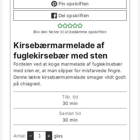
Pin opskriften
Del opskriften
Bliv den første til at bedømme opskriften
Kirse­bær­marme­lade af
fuglekirse­bær med sten
Forde­len ved at koge marme­lade af fuglekirse­bær
med sten er, at man slip­per for mis­farvede fin­gre.
Denne lækre kirse­bær­marme­lade smager vildt godt
på chiagrød.
Tilb. tid
m
30
min
i
Sam­let tid
n
m
30
min
­
i
u
n
–
+
Antal:
glas
t
­