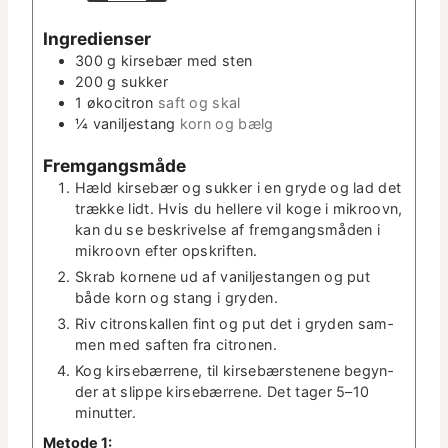
­
u
t
Ingre­di­enser
t
e
300
g
kirse­bær med sten
­
r
200
g
sukker
t
1
økoc­itron
saft og skal
e
¼
vanil­jes­tang
korn og bælg
r
Frem­gangsmåde
Hæld kirse­bær og sukker i en gryde og lad det
trække lidt. Hvis du hellere vil koge i mikroovn,
kan du se beskriv­else af frem­gangsmå­den i
mikroovn efter opskriften.
Skrab kornene ud af vanil­jes­tangen og put
både korn og stang i gryden.
Riv cit­ron­skallen fint og put det i gry­den sam­
men med saften fra citronen.
Kog kirse­bær­rene, til kirse­bærstenene beg­y­n­
der at slippe kirse­bær­rene. Det tager 5–10
minutter.
Metode 1: