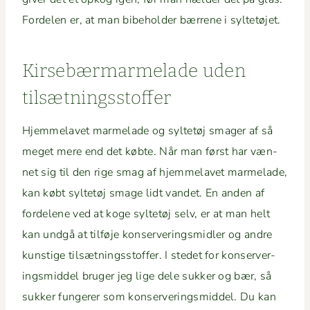
Forde­len er, at man bibehold­er bær­rene i syltetøjet.
Kirse­bær­marme­lade uden
tilsætningsstoffer
Hjem­melavet marme­lade og syl­tetøj smager af så
meget mere end det købte. Når man først har væn­
net sig til den rige smag af hjem­melavet marme­lade,
kan købt syl­tetøj smage lidt van­det. En anden af
forde­lene ved at koge syl­tetøj selv, er at man helt
kan undgå at til­fø­je kon­server­ingsmi­dler og andre
kun­stige tilsæt­ningsstof­fer. I stedet for kon­server­
ingsmid­del bruger jeg lige dele sukker og bær, så
sukker fun­ger­er som kon­server­ingsmid­del. Du kan