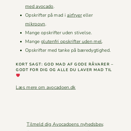
med avo­ca­do
.
Opskrifter på mad i
air­fry­er
eller
mikroovn
.
Mange opskrifter uden stivelse.
Mange
gluten­fri opskrifter uden mel
.
Opskrifter med tanke på bæredygtighed.
KORT SAGT: GOD MAD AF GODE RÅVAR­ER –
GODT FOR DIG OG ALLE DU LAVER MAD TIL
Læs mere om avocadoen.dk
Tilmeld dig Avocadoens nyhedsbev
.