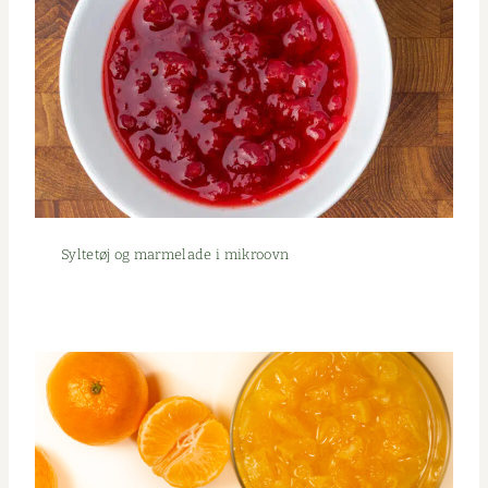
Syl­tetøj og marme­lade i mikroovn