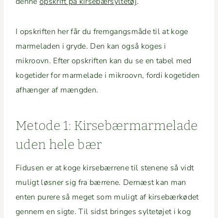
denne
opskrift på kirse­bær­syl­tetøj
.
I opskriften her får du frem­gangsmåde til at koge
marme­laden i gryde. Den kan også koges i
mikroovn. Efter opskriften kan du se en tabel med
koge­tider for marme­lade i mikroovn, for­di koge­ti­den
afhænger af mængden.
Metode 1: Kirse­bær­marme­lade
uden hele bær
Fidusen er at koge kirse­bær­rene til stenene så vidt
muligt løs­ner sig fra bær­rene. Dernæst kan man
enten purere så meget som muligt af kirse­bærkødet
gen­nem en sigte. Til sidst bringes syl­tetø­jet i kog