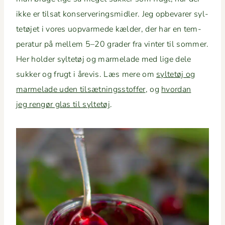
ikke er tilsat kon­server­ingsmi­dler. Jeg opbe­var­er syl­
tetø­jet i vores uop­varmede kælder, der har en tem­
per­atur på mellem 5–20 grad­er fra vin­ter til som­mer.
Her hold­er syl­tetøj og marme­lade med lige dele
sukker og frugt i åre­vis. Læs mere om
syl­tetøj og
marme­lade uden tilsæt­ningsstof­fer
, og
hvor­dan
jeg rengør glas til syl­tetøj
.