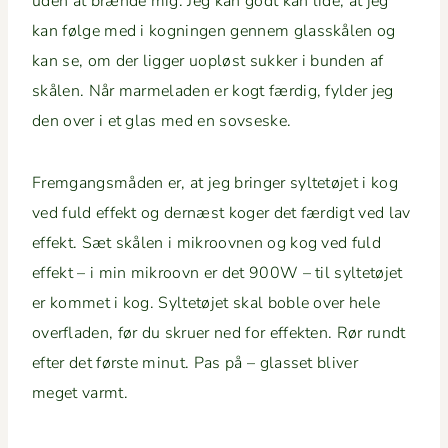
uden at brænde mig. Jeg kan godt kan lide, at jeg
kan følge med i kognin­gen gen­nem glasskålen og
kan se, om der lig­ger uopløst sukker i bun­den af
skålen. Når marme­laden er kogt færdig, fylder jeg
den over i et glas med en sovseske.
Frem­gangsmå­den er, at jeg bringer syl­tetø­jet i kog
ved fuld effekt og dernæst koger det færdigt ved lav
effekt. Sæt skålen i mikroov­nen og kog ved fuld
effekt – i min mikroovn er det 900W – til syl­tetø­jet
er kom­met i kog. Syl­tetø­jet skal boble over hele
over­fladen, før du skruer ned for effek­ten. Rør rundt
efter det første min­ut. Pas på – glas­set bliv­er
meget varmt.