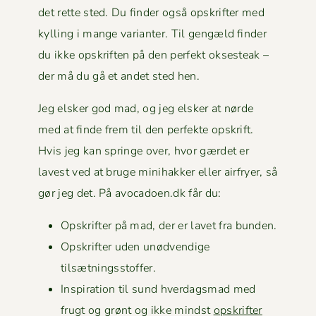
det rette sted. Du find­er også opskrifter med
kylling i mange vari­anter. Til gengæld find­er
du ikke opskriften på den per­fekt okses­teak –
der må du gå et andet sted hen.
Jeg elsker god mad, og jeg elsker at nørde
med at finde frem til den per­fek­te opskrift.
Hvis jeg kan springe over, hvor gærdet er
lavest ved at bruge mini­hakker eller air­fry­er, så
gør jeg det. På avocadoen.dk får du:
Opskrifter på mad, der er lavet fra bunden.
Opskrifter uden unød­vendi­ge
tilsætningsstoffer.
Inspi­ra­tion til sund hverdags­mad med
frugt og grønt og ikke mindst
opskrifter