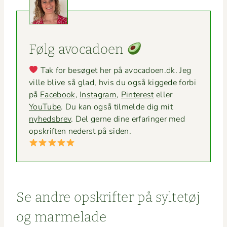
Følg avo­ca­doen
Tak for besøget her på avocadoen.dk. Jeg
ville blive så glad, hvis du også kiggede for­bi
på
Face­book
,
Insta­gram
,
Pin­ter­est
eller
YouTube
. Du kan også tilmelde dig mit
nyheds­brev
. Del gerne dine erfaringer med
opskriften ned­er­st på siden.
Se andre opskrifter på syl­tetøj
og marmelade