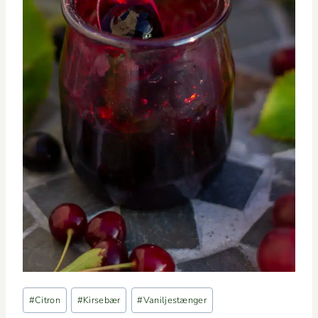
Indlæg-
#
Citron
#
Kirsebær
#
Vaniljestænger
tags: