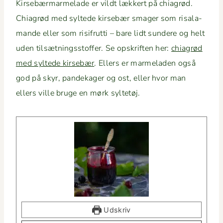
Kirse­bær­marme­lade er vildt lækkert på chi­a­grød.
Chi­a­grød med sylt­ede kirse­bær smager som risala­
mande eller som risifrut­ti – bare lidt sun­dere og helt
uden tilsæt­ningsstof­fer. Se opskriften her:
chi­a­grød
med sylt­ede kirse­bær
. Ellers er marme­laden også
god på skyr, pan­dek­ager og ost, eller hvor man
ellers ville bruge en mørk syltetøj.
Udskriv