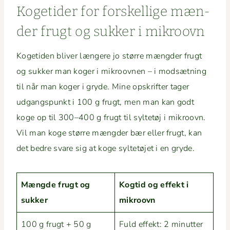
Koge­tider for forskel­lige mæn­
der frugt og sukker i mikroovn
Koge­ti­den bliv­er læn­gere jo større mængder frugt
og sukker man koger i mikroov­nen – i mod­sæt­ning
til når man koger i gryde. Mine opskrifter tager
udgangspunkt i 100 g frugt, men man kan godt
koge op til 300–400 g frugt til syl­tetøj i mikroovn.
Vil man koge større mængder bær eller frugt, kan
det bedre svare sig at koge syl­tetø­jet i en gryde.
Mængde frugt og
Kogtid og effekt i
sukker
mikroovn
100 g frugt + 50 g
Fuld effekt: 2 min­ut­ter