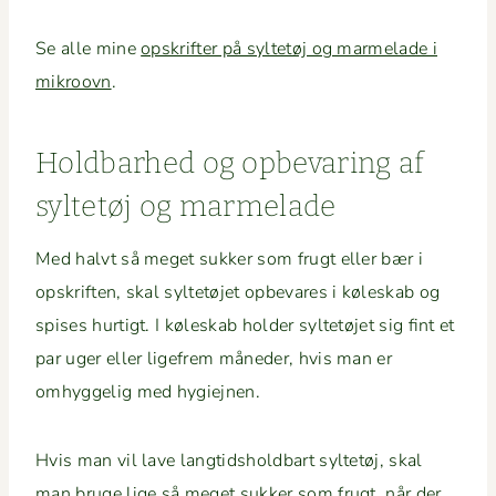
Se alle mine
opskrifter på syl­tetøj og marme­lade i
mikroovn
.
Hold­barhed og opbe­var­ing af
syl­tetøj og marmelade
Med halvt så meget sukker som frugt eller bær i
opskriften, skal syl­tetø­jet opbe­vares i køleskab og
spis­es hur­tigt. I køleskab hold­er syl­tetø­jet sig fint et
par uger eller lige­frem måned­er, hvis man er
omhyggelig med hygiejnen.
Hvis man vil lave langtid­sh­old­bart syl­tetøj, skal
man bruge lige så meget sukker som frugt, når der