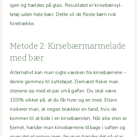
igen og hældes på glas. Resul­tatet er kirse­bær­syl­
tetøj uden hele bær. Dette vil de fleste børn nok
foretrække.
Metode 2: Kirse­bær­marme­lade
med bær
Alter­na­tivt kan man sigte væsken fra kirse­bær­rene –
denne gemmes til syl­tetø­jet. Dernæst fisker man
stenene op med et par små gafler. Du skal være
100% sikker på, at du får hver og en med. Ellers
risik­er­er man, at nogen brækker en tand, hvis de
kom­mer til at bide i en kirse­bærsten. Når alle sten er
fjer­net, hælder man kirse­bær­rene tilbage i saften og
giv­er det et opkog igen, før man hælder det på glas.