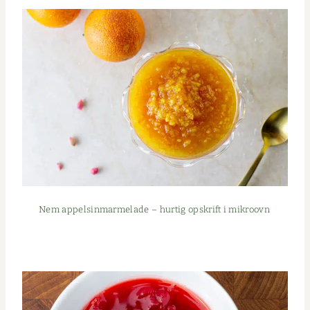
Nem appelsin­marme­lade – hur­tig opskrift i mikroovn