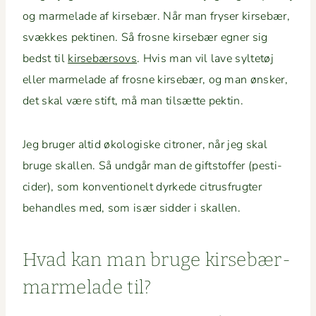
og marme­lade af kirse­bær. Når man fryser kirse­bær,
svækkes pek­ti­nen. Så frosne kirse­bær egn­er sig
bedst til
kirse­bærsovs
. Hvis man vil lave syl­tetøj
eller marme­lade af frosne kirse­bær, og man ønsker,
det skal være stift, må man tilsætte pektin.
Jeg bruger altid økol­o­giske cit­roner, når jeg skal
bruge skallen. Så undgår man de gift­stof­fer (pes­ti­
cider), som kon­ven­tionelt dyrkede cit­rusfrugter
behan­dles med, som især sid­der i skallen.
Hvad kan man bruge kirse­bær­
marme­lade til?