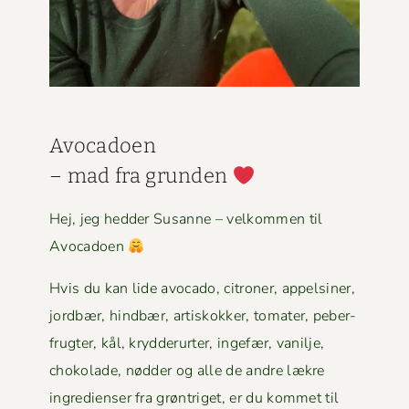
Avo­ca­doen
– mad fra grun­den
Hej, jeg hed­der Susanne – velkom­men til
Avocadoen
Hvis du kan lide avo­ca­do, cit­roner, appelsin­er,
jord­bær, hind­bær, artiskokker, tomater, peber­
frugter, kål, kry­d­derurter, inge­fær, vanil­je,
choko­lade, nød­der og alle de andre lækre
ingre­di­enser fra grøn­triget, er du kom­met til