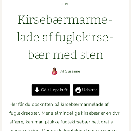
sten
Kirse­bær­marme­
lade af fuglekirse­
bær med sten
Af
Susanne
Gå til opskrift
Udskriv
Her får du opskriften på kirse­bær­marme­lade af
fuglekirse­bær. Mens almin­delige kirse­bær er en dyr
affære, kan man plukke fuglekirse­bær helt gratis
mange sted­er i Dan­mark. Fuglekirse­bær er ganske