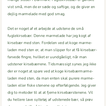
vist små, men de er søde og saftige, og de giv­er en
dejlig marme­lade med god smag.
Det er noget af et arbe­jde at udstene de små
fuglekirse­bær. Denne marme­lade har jeg kogt af
kirse­bær med sten. Forde­len ved at koge marme­
laden med sten er, at man slip­per for at få kirse­bær­
farvede fin­gre, hvilket er uundgåeligt, når man
udsten­er kirse­bær­rene. Tidsmæs­sigt synes jeg ikke
der er noget at spare ved at koge kirse­bær­marme­
laden med sten, da man enten skal purere marme­
laden eller fiske stenene op efter­føl­gende. Jeg giv­er
dig to metoder til at at fjerne kirse­bærstenene. Vil
du hellere lave syl­tetøj af udstenede bær, så prøv