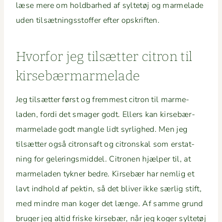
læse mere om hold­barhed af syl­tetøj og marme­lade
uden tilsæt­ningsstof­fer efter opskriften.
Hvor­for jeg tilsæt­ter cit­ron til
kirsebærmarmelade
Jeg tilsæt­ter først og fremmest cit­ron til marme­
laden, for­di det smager godt. Ellers kan kirse­bær­
marme­lade godt man­gle lidt syrlighed. Men jeg
tilsæt­ter også cit­ron­saft og cit­ron­skal som erstat­
ning for geler­ingsmid­del. Cit­ro­nen hjælper til, at
marme­laden tykn­er bedre. Kirse­bær har nem­lig et
lavt ind­hold af pek­tin, så det bliv­er ikke særlig stift,
med min­dre man koger det længe. Af samme grund
bruger jeg altid friske kirse­bær, når jeg koger syl­tetøj