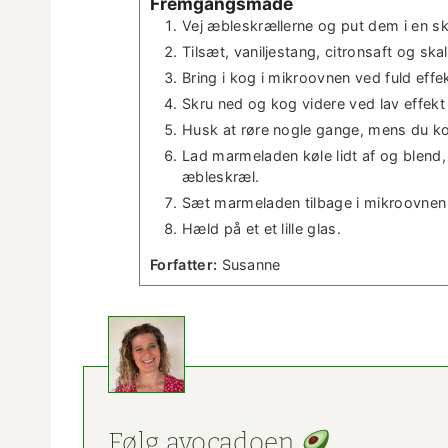
Frem­gangsmåde
Vej æbleskrællerne og put dem i en s
Tilsæt, vanil­jes­tang, cit­ron­saft og skal
Bring i kog i mikroov­nen ved fuld effek
Skru ned og kog videre ved lav effekt 
Husk at røre nogle gange, mens du ko
Lad marme­laden køle lidt af og blend, 
æbleskræl.
Sæt marme­laden tilbage i mikroov­nen 
Hæld på et et lille glas.
For­fat­ter:
Susanne
Følg avo­ca­doen