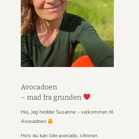
Avo­ca­doen
– mad fra grun­den
Hej, jeg hed­der Susanne – velkom­men til
Avocadoen
Hvis du kan lide avo­ca­do, cit­roner,