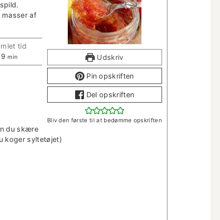
spild.
 mass­er af
m­let tid
m
9
Udskriv
min
i
Pin opskriften
n
­
Del opskriften
u
t
­
Bliv den første til at bedømme opskriften
t
 kan du skære
e
 koger syltetøjet)
r