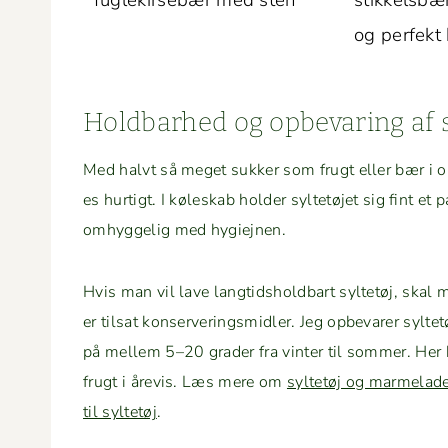
fuglekirse­bær med sten
stikkels­bæ
og per­fekt
Hold­barhed og opbe­var­ing af
Med halvt så meget sukker som frugt eller bær i ops
es hur­tigt. I køleskab hold­er syl­tetø­jet sig fint e
omhyggelig med hygiejnen.
Hvis man vil lave langtid­sh­old­bart syl­tetøj, ska
er tilsat kon­server­ingsmi­dler. Jeg opbe­var­er syl­t
på mellem 5–20 grad­er fra vin­ter til som­mer. Her
frugt i åre­vis. Læs mere om
syl­tetøj og marme­lade
til syl­tetøj
.