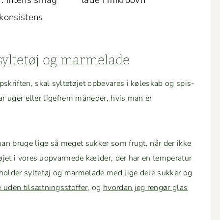
r: intens smag
lade i mikroovn
 konsistens
 syl­tetøj og marmelade
kriften, skal syl­tetø­jet opbe­vares i køleskab og spis­
t par uger eller lige­frem måned­er, hvis man er
l man bruge lige så meget sukker som frugt, når der ikke
etø­jet i vores uop­varmede kælder, der har en tem­per­atur
 hold­er syl­tetøj og marme­lade med lige dele sukker og
 uden tilsæt­ningsstof­fer
, og
hvor­dan jeg rengør glas