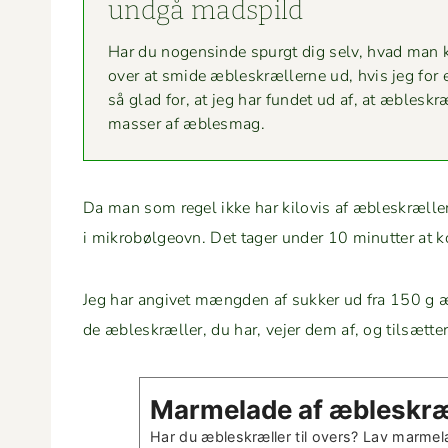
undgå madspild
Har du nogensinde spurgt dig selv, hvad man k
over at smide æbleskrællerne ud, hvis jeg for e
så glad for, at jeg har fun­det ud af, at æblesk
mass­er af æblesmag.
Da man som regel ikke har kilo­vis af æbleskræller
i mikrobøl­geovn. Det tager under 10 min­ut­ter a
Jeg har angivet mæng­den af sukker ud fra 150 g 
de æbleskræller, du har, vejer dem af, og tilsæt­ter 
Marme­lade af æbleskræ
Har du æbleskræller til overs? Lav marme­l