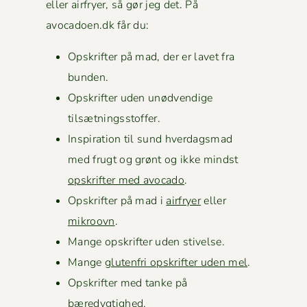
eller air­fry­er, så gør jeg det. På
avocadoen.dk får du:
Opskrifter på mad, der er lavet fra
bunden.
Opskrifter uden unød­vendi­ge
tilsætningsstoffer.
Inspi­ra­tion til sund hverdags­mad
med frugt og grønt og ikke mindst
opskrifter med avo­ca­do
.
Opskrifter på mad i
air­fry­er
eller
mikroovn
.
Mange opskrifter uden stivelse.
Mange
gluten­fri opskrifter uden mel
.
Opskrifter med tanke på
bæredygtighed.