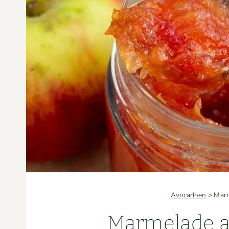
Avocadoen
>
Marm
Marme­lade a