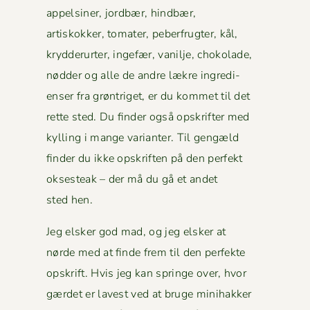
appelsin­er, jord­bær, hind­bær,
artiskokker, tomater, peber­frugter, kål,
kry­d­derurter, inge­fær, vanil­je, choko­lade,
nød­der og alle de andre lækre ingre­di­
enser fra grøn­triget, er du kom­met til det
rette sted. Du find­er også opskrifter med
kylling i mange vari­anter. Til gengæld
find­er du ikke opskriften på den per­fekt
okses­teak – der må du gå et andet
sted hen.
Jeg elsker god mad, og jeg elsker at
nørde med at finde frem til den per­fek­te
opskrift. Hvis jeg kan springe over, hvor
gærdet er lavest ved at bruge mini­hakker