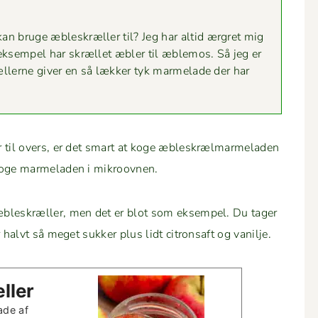
an bruge æbleskræller til? Jeg har altid ærgret mig
ksem­pel har skræl­let æbler til æble­mos. Så jeg er
rællerne giv­er en så lækker tyk marme­lade der har
 til overs, er det smart at koge æbleskræl­marme­laden
t koge marme­laden i mikroovnen.
æbleskræller, men det er blot som eksem­pel. Du tager
halvt så meget sukker plus lidt cit­ron­saft og vanilje.
ller
ade af