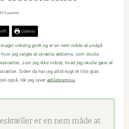
Af
Susanne
rift
Udskriv
smager virke­lig godt og er en nem måde at undgå
, hvor jeg val­gte at skrælle æblerne, som skulle
skræller, som jeg ikke vid­ste, hvad jeg skulle gøre af.
eskræller. Siden da har jeg altid kogt et lille glas
pel også, når jeg laver
æble­ti­ramisu
.
eskræller er en nem måde at