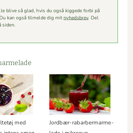
le blive så glad, hvis du også kiggede for­bi på
 Du kan også tilmelde dig mit
nyheds­brev
. Del
å siden.
g marmelade
yl­tetøj med
Jord­bær-rabar­ber­­marme­