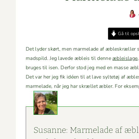
Gå til opsk
Det lyder skørt, men marme­lade af æbleskræller 
mad­spild. Jeg lavede æbleis til denne
æbleis­lage
bruges til isen. Der­for stod jeg med en masse æble
Det var her jeg fik idéen til at lave syl­tetøj af æbl
marme­lade, når jeg har skræl­let æbler. For eksem­
Susanne: Marme­lade af æbl