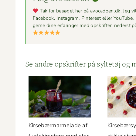
Tak for besøget her på avocadoen.dk. Jeg vil
Face­book
,
Insta­gram
,
Pin­ter­est
eller
YouTube
.
gerne dine erfaringer med opskriften ned­er­st p
Se andre opskrifter på syl­tetøj o
Kirse­bær­marme­lade af
Kirse­bær­s