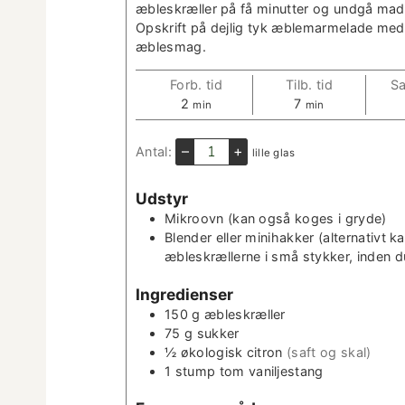
æbleskræller på få min­ut­ter og undgå mad­
Opskrift på dejlig tyk æble­marme­lade med
æblesmag.
Forb. tid
Tilb. tid
Sa
m
m
2
7
min
min
i
i
n
n
–
+
Antal:
lille glas
­
­
u
u
Udstyr
t
t
­
­
Mikroovn
(kan også koges i gryde)
t
t
Blender eller mini­hakker
(alter­na­tivt
e
e
æbleskrællerne i små stykker, inden du
r
r
Ingre­di­enser
150
g
æbleskræller
75
g
sukker
½
økol­o­gisk cit­ron
(saft og skal)
1
stump
tom vanil­jes­tang