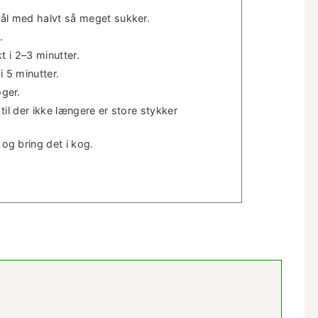
kål med halvt så meget sukker.
.
t i 2–3 minutter.
i 5 minutter.
ger.
til der ikke læn­gere er store stykker
og bring det i kog.