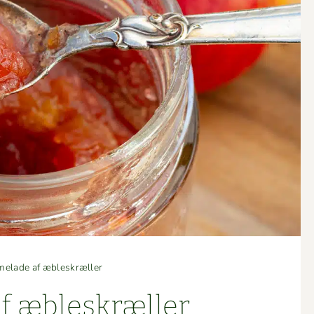
elade af æbleskræller
f æbleskræller