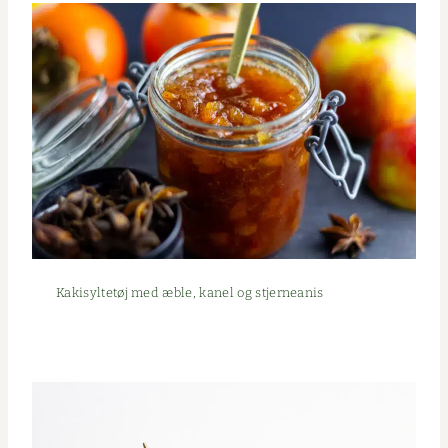
Kak­i­syl­tetøj med æble, kanel og stjerneanis