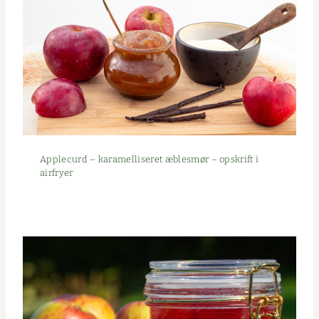
Apple­curd – karamel­lis­eret æblesmør – opskrift i
airfryer