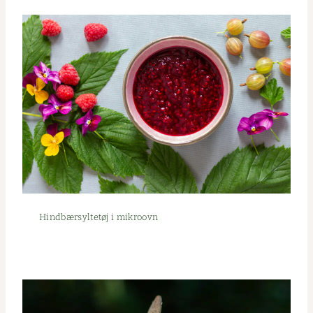
Hind­bær­syl­tetøj i mikroovn