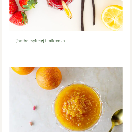
Jord­bær­syl­tetøj i mikroovn