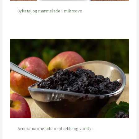
Syl­tetøj og marme­lade i mikroovn
Aro­nia­marme­lade med æble og vanilje