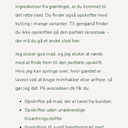
ingre­di­enser fra grøn­triget, er du kom­met til
det rette sted. Du find­er også opskrifter med
kylling i mange vari­anter. Til gengæld find­er
du ikke opskriften på den per­fekt okses­teak –
der må du gå et andet sted hen.
Jeg elsker god mad, og jeg elsker at nørde
med at finde frem til den per­fek­te opskrift.
Hvis jeg kan springe over, hvor gærdet er
lavest ved at bruge mini­hakker eller air­fry­er, så
gør jeg det. På avocadoen.dk får du:
Opskrifter på mad, der er lavet fra bunden.
Opskrifter uden unød­vendi­ge
tilsætningsstoffer.
Inspi­ra­tion til sund hverdags­mad med