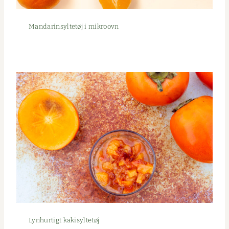
Man­darin­syl­tetøj i mikroovn
Lyn­hur­tigt kakisyltetøj