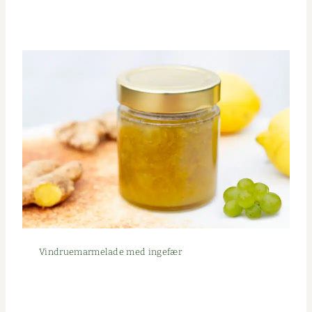
Vin­drue­marme­lade med ingefær