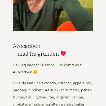
Avo­ca­doen
– mad fra grun­den
Hej, jeg hed­der Susanne – velkom­men til
Avocadoen
Hvis du kan lide avo­ca­do, cit­roner, appelsin­er,
jord­bær, hind­bær, artiskokker, tomater, peber­
frugter, kål, kry­d­derurter, inge­fær, vanil­je,
choko­lade, nød­der og alle de andre lækre