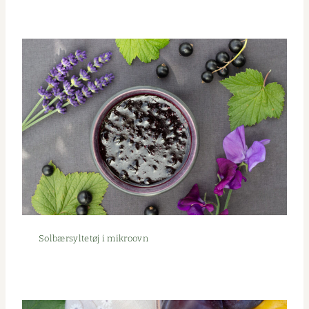
Sol­bær­syl­tetøj i mikroovn