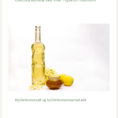
Che­r­i­moy­a­syl­tetøj med lime – opskrift i mikroovn
Hylde­blom­st­saft og hyldeblomstmarmelade