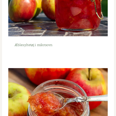
Æble­syl­tetøj i mikroovn