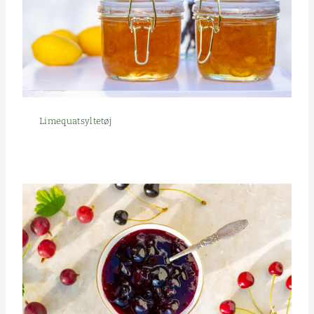
Lime­quat­syl­tetøj