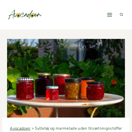
Fortsæt
til
indhold
Avocadoen
>
Syltetøj og marmelade uden tilsætningsstoffer