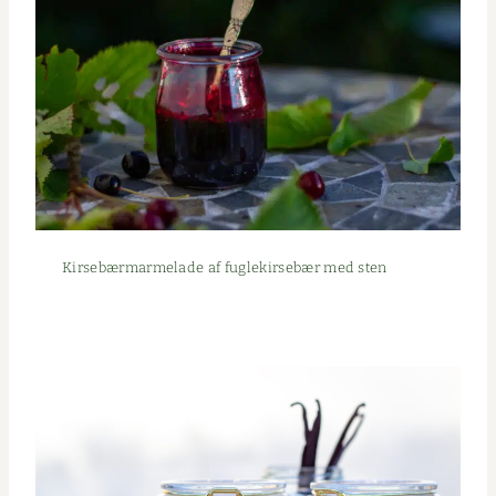
Kirse­bær­marme­lade af fuglekirse­bær med sten