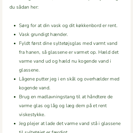
du sådan her:
Sørg for at din vask og dit køkken­bord er rent.
Vask grundigt hænder.
Fyldt først dine syl­tetøjs­glas med varmt vand
fra hanen, så glassene er varmet op. Hæld det
varme vand ud og hæld nu kogende vand i
glassene.
Lågene put­ter jeg i en skål og over­hælder med
kogende vand.
Brug en mad­lavn­ingstang til at håndtere de
varme glas og låg og læg dem på et rent
viskestykke.
Jeg ple­jer at lade det varme vand stå i glassene
til syl­tetø­jet er færdigt.