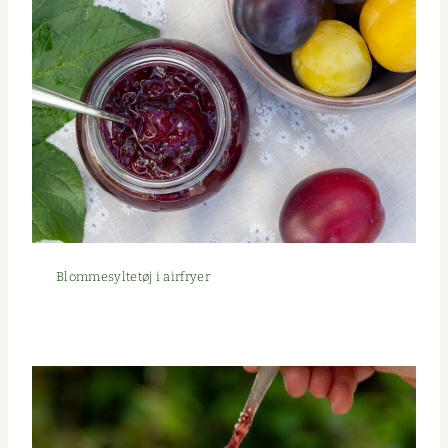
Blomme­syl­tetøj i airfryer