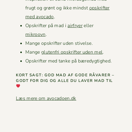
frugt og grønt og ikke mindst
opskrifter
med avo­ca­do
.
Opskrifter på mad i
air­fry­er
eller
mikroovn
.
Mange opskrifter uden stivelse.
Mange
gluten­fri opskrifter uden mel
.
Opskrifter med tanke på bæredygtighed.
KORT SAGT: GOD MAD AF GODE RÅVAR­ER –
GODT FOR DIG OG ALLE DU LAVER MAD TIL
Læs mere om avocadoen.dk