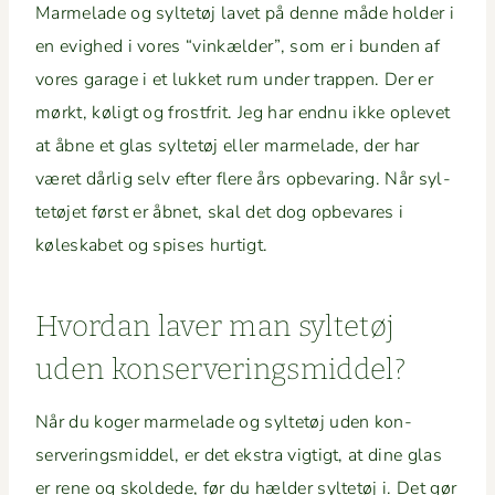
Marme­lade og syl­tetøj lavet på denne måde hold­er i
en evighed i vores “vinkælder”, som er i bun­den af
vores garage i et lukket rum under trap­pen. Der er
mørkt, køligt og frost­frit. Jeg har end­nu ikke oplevet
at åbne et glas syl­tetøj eller marme­lade, der har
været dårlig selv efter flere års opbe­var­ing. Når syl­
tetø­jet først er åbnet, skal det dog opbe­vares i
kølesk­a­bet og spis­es hurtigt.
Hvor­dan laver man syl­tetøj
uden konserveringsmiddel?
Når du koger marme­lade og syl­tetøj uden kon­
server­ingsmid­del, er det ekstra vigtigt, at dine glas
er rene og skold­ede, før du hælder syl­tetøj i. Det gør