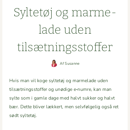
Syl­tetøj og marme­
lade uden
tilsætningsstoffer
Af
Susanne
Hvis man vil koge syl­tetøj og marme­lade uden
tilsæt­ningsstof­fer og unødi­ge e‑numre, kan man
sylte som i gam­le dage med halvt sukker og halvt
bær. Dette bliv­er lækkert, men selvføl­gelig også ret
sødt syltetøj.