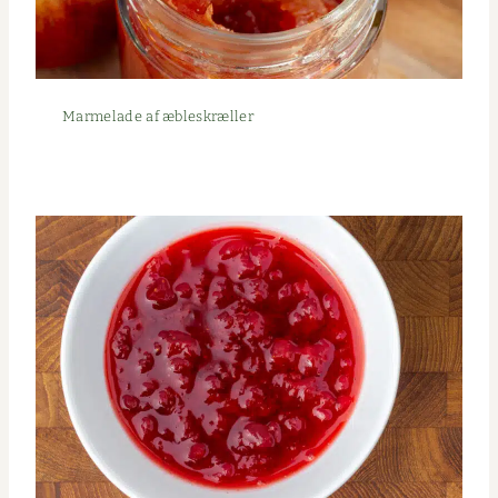
Marme­lade af æbleskræller