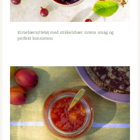
Kirse­bær­syl­tetøj med stikkels­bær: intens smag og
per­fekt konsistens