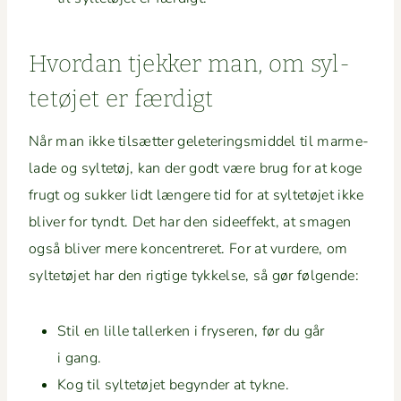
Hvor­dan tjekker man, om syl­
tetø­jet er færdigt
Når man ikke tilsæt­ter gele­ter­ingsmid­del til marme­
lade og syl­tetøj, kan der godt være brug for at koge
frugt og sukker lidt læn­gere tid for at syl­tetø­jet ikke
bliv­er for tyn­dt. Det har den side­ef­fekt, at sma­gen
også bliv­er mere kon­cen­tr­eret. For at vur­dere, om
syl­tetø­jet har den rigtige tykkelse, så gør følgende:
Stil en lille tallerken i fry­seren, før du går
i gang.
Kog til syl­tetø­jet beg­y­n­der at tykne.