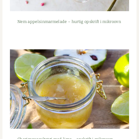
Nem appelsin­marme­lade – hur­tig opskrift i mikroovn