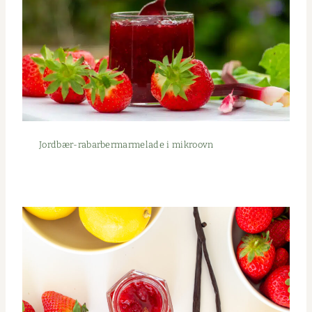
Jord­bær-rabar­ber­­marme­lade i mikroovn