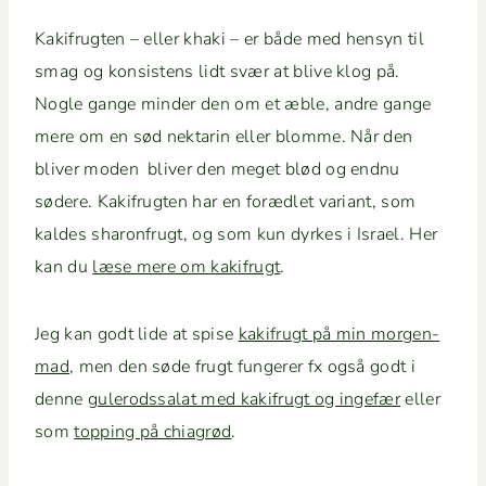
Kak­ifrugten – eller kha­ki – er både med hen­syn til
smag og kon­sis­tens lidt svær at blive klog på.
Nogle gange min­der den om et æble, andre gange
mere om en sød nek­tarin eller blomme. Når den
bliv­er mod­en bliv­er den meget blød og end­nu
sødere. Kak­ifrugten har en forædlet vari­ant, som
kaldes sharon­frugt, og som kun dyrkes i Israel. Her
kan du
læse mere om kak­ifrugt
.
Jeg kan godt lide at spise
kak­ifrugt på min mor­gen­
mad
, men den søde frugt fun­ger­er fx også godt i
denne
gulerodssalat med kak­ifrugt og inge­fær
eller
som
top­ping på chi­a­grød
.