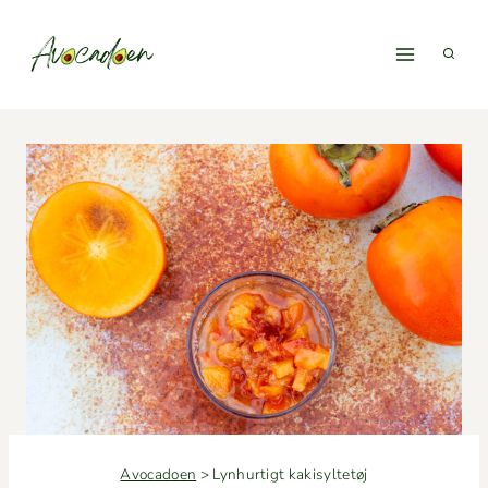
Fortsæt
til
indhold
Avocadoen
>
Lynhurtigt kakisyltetøj