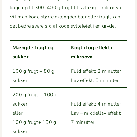
koge op til 300–400 g frugt til syl­tetøj i mikroovn.
Vil man koge større mængder bær eller frugt, kan
det bedre svare sig at koge syl­tetø­jet i en gryde.
Mængde frugt og
Kogtid og effekt i
sukker
mikroovn
100 g frugt + 50 g
Fuld effekt: 2 min­ut­ter
sukker
Lav effekt: 5 minutter
200 g frugt + 100 g
sukker
Fuld effekt: 4 min­ut­ter
eller
Lav – mid­dellav effekt:
100 g frugt+ 100 g
7 minutter
sukker