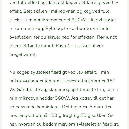
ved fuld effekt og dernæst koger det færdigt ved lav
effekt. Sæt skålen i mikroov­nen og kog ved fuld
effekt – i min mikroovn er det 900W – til syl­tetø­jet
er kom­met i kog. Syl­tetø­jet skal boble over hele
over­fladen, før du skruer ned for effek­ten. Rør rundt
efter det første min­ut. Pas på – glas­set bliv­er
meget varmt.
Nu koges syl­tetø­jet færdigt ved lav effekt. I min
mikroovn bruger jeg næst-laveste trin, som er 180
W. Går det af kog, skruer jeg op til næste trin, som i
min mikroovn hed­der 360W. Jeg koger, til det har
en passende kon­sis­tens. Det tager ca. 5 min­ut­ter
med en por­tion på 100 g frugt og 50 g sukker.
Se
her, hvor­dan du bedøm­mer, om syl­tetø­jet er færdigt.