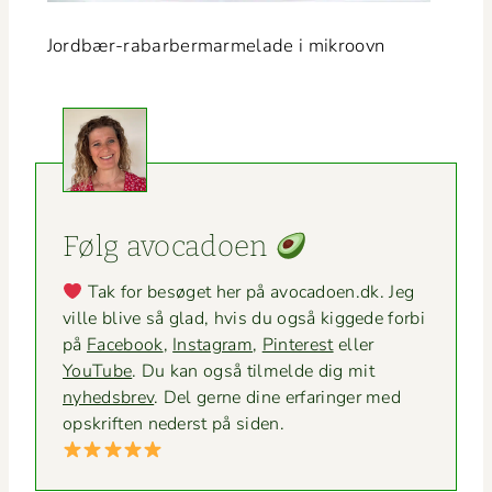
Jord­bær-rabar­ber­­marme­lade i mikroovn
Følg avo­ca­doen
Tak for besøget her på avocadoen.dk. Jeg
ville blive så glad, hvis du også kiggede for­bi
på
Face­book
,
Insta­gram
,
Pin­ter­est
eller
YouTube
. Du kan også tilmelde dig mit
nyheds­brev
. Del gerne dine erfaringer med
opskriften ned­er­st på siden.