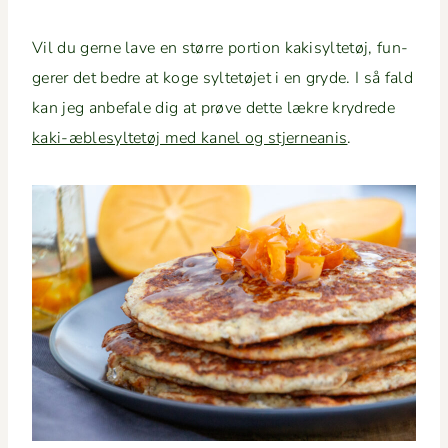
Vil du gerne lave en større por­tion kak­i­syl­tetøj, fun­
ger­er det bedre at koge syl­tetø­jet i en gryde. I så fald
kan jeg anbe­fale dig at prøve dette lækre kry­drede
kaki-æble­syl­tetøj med kanel og stjernea­nis
.