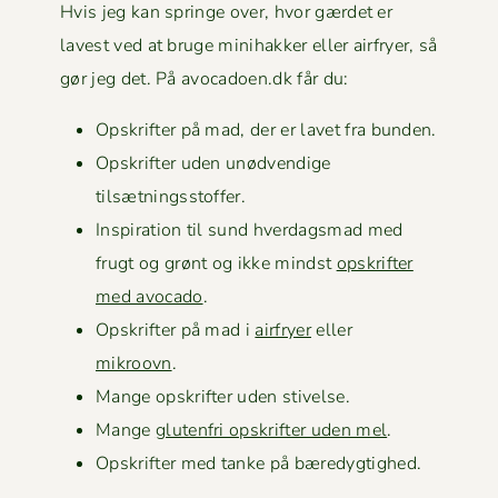
Hvis jeg kan springe over, hvor gærdet er
lavest ved at bruge mini­hakker eller air­fry­er, så
gør jeg det. På avocadoen.dk får du:
Opskrifter på mad, der er lavet fra bunden.
Opskrifter uden unød­vendi­ge
tilsætningsstoffer.
Inspi­ra­tion til sund hverdags­mad med
frugt og grønt og ikke mindst
opskrifter
med avo­ca­do
.
Opskrifter på mad i
air­fry­er
eller
mikroovn
.
Mange opskrifter uden stivelse.
Mange
gluten­fri opskrifter uden mel
.
Opskrifter med tanke på bæredygtighed.