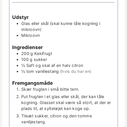
­
i
u
n
t
­
Udstyr
­
u
Glas eller skål (skal kunne tåle kogn­ing i
t
t
mikroovn)
e
­
Mikroovn
r
t
e
Ingre­di­enser
r
200
g
Kak­ifrugt
100
g
sukker
½
Saft og skal af en halv citron
½
tom vanillestang
(hvis du har en)
Frem­gangsmåde
Skær frugten i små bitte tern.
Put frugten i et glas eller skål, der kan tåle
kogn­ing. Glas­set skal være så stort, at der er
plads til, at syl­tetø­jet kan koge op.
Tilsæt sukker, cit­ron og den tomme
vaniljestang.