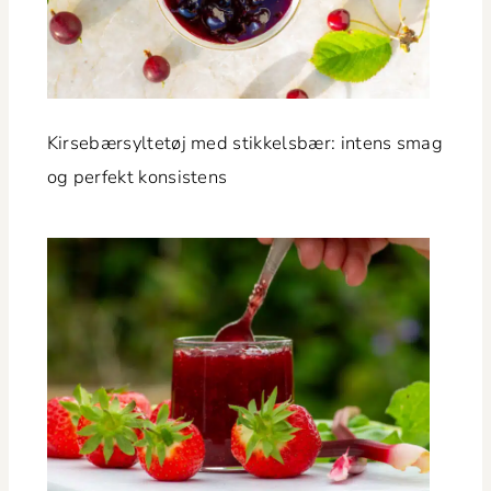
Kirse­bær­syl­tetøj med stikkels­bær: intens smag
og per­fekt konsistens