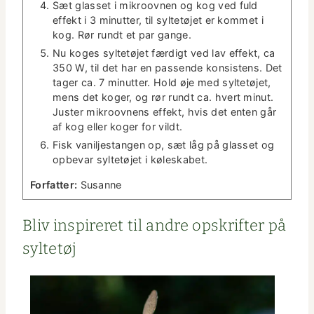
Sæt glas­set i mikroov­nen og kog ved fuld
effekt i 3 min­ut­ter, til syl­tetø­jet er kom­met i
kog. Rør rundt et par gange.
Nu koges syl­tetø­jet færdigt ved lav effekt, ca
350 W, til det har en passende kon­sis­tens. Det
tager ca. 7 min­ut­ter. Hold øje med syl­tetø­jet,
mens det koger, og rør rundt ca. hvert min­ut.
Juster mikroov­nens effekt, hvis det enten går
af kog eller koger for vildt.
Fisk vanil­jes­tangen op, sæt låg på glas­set og
opbe­var syl­tetø­jet i køleskabet.
For­fat­ter:
Susanne
Bliv inspir­eret til andre opskrifter på
syltetøj