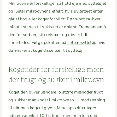
Mikroovne er forskel­lige, så hold øje med syl­tetø­jet
og juster mikroov­nens effekt, hvis syl­tetø­jet enten
går af kog eller koger for vildt. Rør rundt ca. hver
min­ut i starten til sukkeret er opløst. Frem­gangsmå­
den for sol­bær, stikkels­bær og ribs er lidt
anderledes. Følg opskriften på
sol­bær­syl­tetøj
, hvis
du ønsker at koge disse bær til syltetøj.
Koge­tider for forskel­lige mæn­
der frugt og sukker i mikroovn
Koge­ti­den bliv­er læn­gere jo større mængder frugt
og sukker man koger i mikroov­nen – i mod­sæt­ning
til når man koger i gryde. Mine opskrifter tager
udgangspunkt i 100 g frugt, men man kan godt