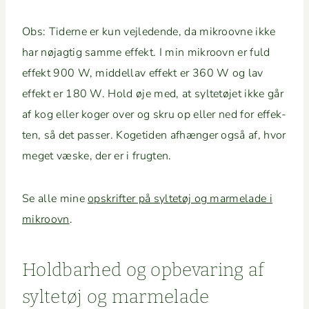
Obs: Tiderne er kun vejle­dende, da mikroovne ikke
har nøjagtig samme effekt. I min mikroovn er fuld
effekt 900 W, mid­dellav effekt er 360 W og lav
effekt er 180 W. Hold øje med, at syl­tetø­jet ikke går
af kog eller koger over og skru op eller ned for effek­
ten, så det pass­er. Koge­ti­den afhænger også af, hvor
meget væske, der er i frugten.
Se alle mine
opskrifter på syl­tetøj og marme­lade i
mikroovn
.
Hold­barhed og opbe­var­ing af
syl­tetøj og marmelade