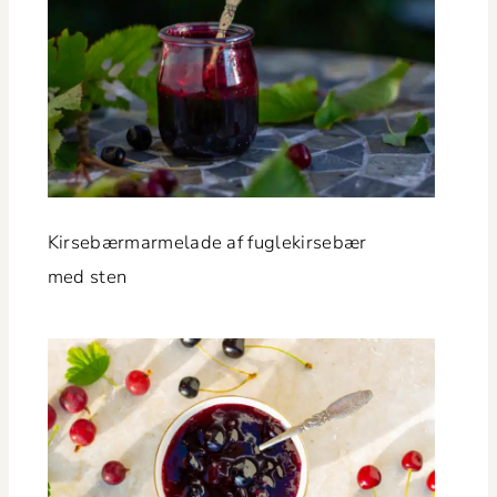
Kirse­bær­marme­lade af fuglekirse­bær
med sten