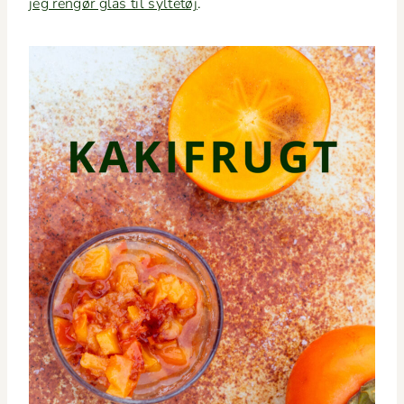
jeg rengør glas til syl­tetøj
.