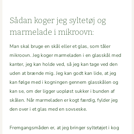
Sådan koger jeg syl­tetøj og
marme­lade i mikroovn:
Man skal bruge en skål eller et glas, som tåler
mikroovn. Jeg koger marme­laden i en glasskål med
kan­ter, jeg kan holde ved, så jeg kan tage ved den
uden at brænde mig. Jeg kan godt kan lide, at jeg
kan følge med i kognin­gen gen­nem glasskålen og
kan se, om der lig­ger uopløst sukker i bun­den af
skålen. Når marme­laden er kogt færdig, fylder jeg
den over i et glas med en sovseske.
Frem­gangsmå­den er, at jeg bringer syl­tetø­jet i kog