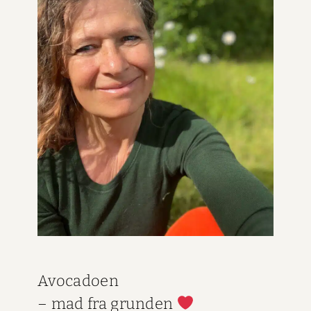
Avo­ca­doen
– mad fra grun­den