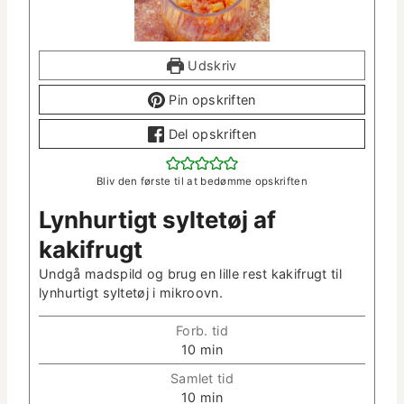
Udskriv
Pin opskriften
Del opskriften
Bliv den første til at bedømme opskriften
Lyn­hur­tigt syl­tetøj af
kakifrugt
Undgå mad­spild og brug en lille rest kak­ifrugt til
lyn­hur­tigt syl­tetøj i mikroovn.
Forb. tid
m
10
min
i
Sam­let tid
n
m
10
min