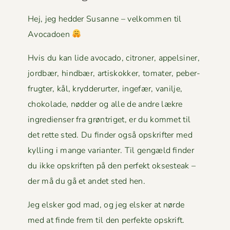
Hej, jeg hed­der Susanne – velkom­men til
Avocadoen
Hvis du kan lide avo­ca­do, cit­roner, appelsin­er,
jord­bær, hind­bær, artiskokker, tomater, peber­
frugter, kål, kry­d­derurter, inge­fær, vanil­je,
choko­lade, nød­der og alle de andre lækre
ingre­di­enser fra grøn­triget, er du kom­met til
det rette sted. Du find­er også opskrifter med
kylling i mange vari­anter. Til gengæld find­er
du ikke opskriften på den per­fekt okses­teak –
der må du gå et andet sted hen.
Jeg elsker god mad, og jeg elsker at nørde
med at finde frem til den per­fek­te opskrift.