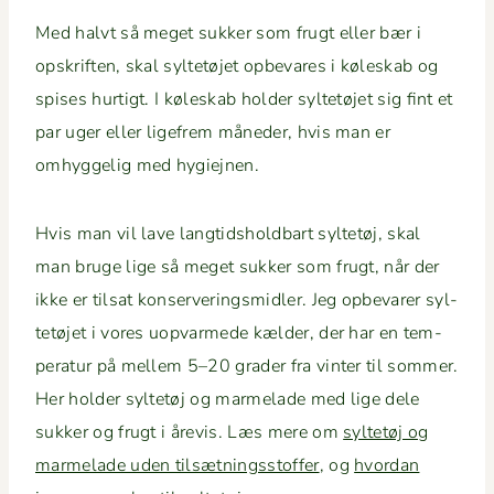
Med halvt så meget sukker som frugt eller bær i
opskriften, skal syl­tetø­jet opbe­vares i køleskab og
spis­es hur­tigt. I køleskab hold­er syl­tetø­jet sig fint et
par uger eller lige­frem måned­er, hvis man er
omhyggelig med hygiejnen.
Hvis man vil lave langtid­sh­old­bart syl­tetøj, skal
man bruge lige så meget sukker som frugt, når der
ikke er tilsat kon­server­ingsmi­dler. Jeg opbe­var­er syl­
tetø­jet i vores uop­varmede kælder, der har en tem­
per­atur på mellem 5–20 grad­er fra vin­ter til som­mer.
Her hold­er syl­tetøj og marme­lade med lige dele
sukker og frugt i åre­vis. Læs mere om
syl­tetøj og
marme­lade uden tilsæt­ningsstof­fer
, og
hvor­dan