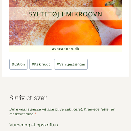
Indlæg-
#
Citron
#
Kakifrugt
#
Vaniljestænger
tags:
Skriv et svar
Din e-mailadresse vil ikke blive publiceret.
Krævede felter er
markeret med
*
Vurdering af opskriften