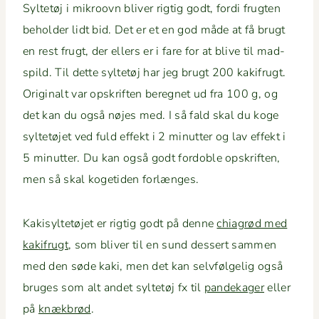
Syl­tetøj i mikroovn bliv­er rigtig godt, for­di frugten
behold­er lidt bid. Det er et en god måde at få brugt
en rest frugt, der ellers er i fare for at blive til mad­
spild. Til dette syl­tetøj har jeg brugt 200 kak­ifrugt.
Orig­inalt var opskriften bereg­net ud fra 100 g, og
det kan du også nøjes med. I så fald skal du koge
syl­tetø­jet ved fuld effekt i 2 min­ut­ter og lav effekt i
5 min­ut­ter. Du kan også godt for­doble opskriften,
men så skal koge­ti­den forlænges.
Kak­i­syl­tetø­jet er rigtig godt på denne
chi­a­grød med
kak­ifrugt
, som bliv­er til en sund dessert sam­men
med den søde kaki, men det kan selvføl­gelig også
bruges som alt andet syl­tetøj fx til
pan­dek­ager
eller
på
knæk­brød
.