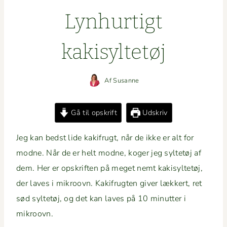
Lyn­hur­tigt
kakisyltetøj
Af
Susanne
Gå til opskrift
Udskriv
Jeg kan bedst lide kak­ifrugt, når de ikke er alt for
modne. Når de er helt modne, koger jeg syl­tetøj af
dem. Her er opskriften på meget nemt kak­i­syl­tetøj,
der laves i mikroovn. Kak­ifrugten giv­er lækkert, ret
sød syl­tetøj, og det kan laves på 10 min­ut­ter i
mikroovn.