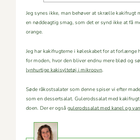
Jeg synes ikke, man behøver at skrælle kak­ifrugt 
en nød­deagtig smag, som det er synd ikke at få med
orange.
Jeg har kak­ifrugterne i kølesk­a­bet for at for­længe 
for mod­en, hvor den bliv­er end­nu mere blød og sød
lyn­hur­tige kak­i­syl­tetøj i mikroovn
.
Søde råkost­salater som denne spis­er vi efter made
som en dessert­salat. Gulerodssalat med kak­ifrugt e
doen. Der er også
gulerodssalat med kanel og vani