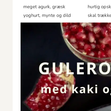
meget agurk, græsk
hur­tig opsk
yoghurt, mynte og dild
skal trækk