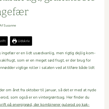
ngefær
Af
Susanne
rift
Udskriv
 inge­fær er en lidt usæd­van­lig, men rigtig dejlig kom­
 kak­ifrugt, som er en meget sød frugt, er der brug for
n­nød­der vigtige roller i salat­en ved at til­føre både lidt
er om året fra okto­ber til jan­u­ar, så det er med at nyde
rod, som også er en vin­ter­grøntsag. Her find­er du
rift på energi­grød, der kom­biner­er gulerod og kak­