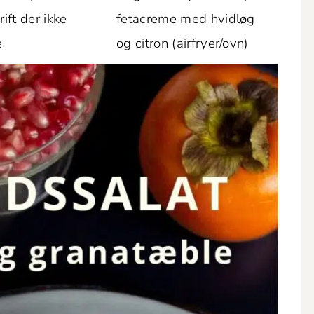
rift der ikke
fetacreme med hvidløg
e
og cit­ron (airfryer/ovn)