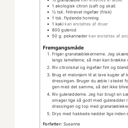
1
økol­o­gisk cit­ron (saft og skal)
½
tsk.
fin­trevet inge­fær (frisk)
1
tsk.
fly­dende honning
1
kaki
kan erstattes af druer
800
gulerod
50
g.
pekan­nøder
kan erstattes af and
Frem­gangsmåde
Frigør granatæblek­ern­erne. Jeg skær
langs lamellerne, så man kan brække d
Riv cit­ron­skal og inge­fær fint og bla
Brug et mel­on­jern til at lave kugler af 
dressin­gen. Bruger du æble i stedet f
gen med det samme, så det ikke bliv­e
Riv gulerød­derne. Jeg har brugt en særl
smager lige så godt med gulerød­der r
dressin­gen og top med granatæbleke
Drys med hakkede nød­der lige inden s
For­fat­ter:
Susanne