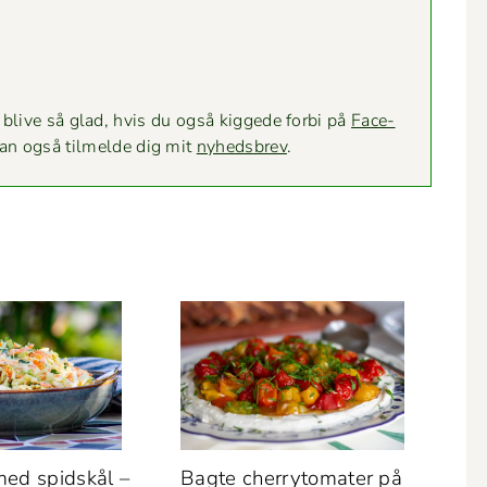
e blive så glad, hvis du også kiggede for­bi på
Face­
kan også tilmelde dig mit
nyheds­brev
.
ed spid­skål –
Bagte cher­ry­to­mater på