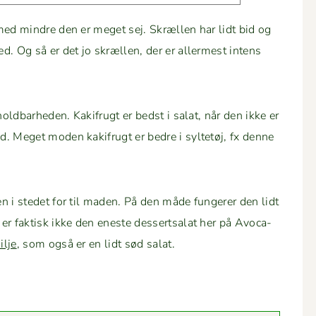
med min­dre den er meget sej. Skrællen har lidt bid og
. Og så er det jo skrællen, der er aller­mest intens
hold­barhe­den. Kak­ifrugt er bedst i salat, når den ikke er
. Meget mod­en kak­ifrugt er bedre i syl­tetøj, fx denne
n i stedet for til maden. På den måde fun­ger­er den lidt
r fak­tisk ikke den eneste dessert­salat her på Avo­ca­
l­je
, som også er en lidt sød salat.