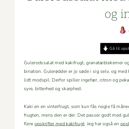
og i
Gå til opsk
Gulerodssalat med kak­ifrugt, granatæblek­ern­er og
bi­na­tion. Gulerød­der er jo søde i sig selv, og med
lidt mod­spil. Der­for spiller inge­fær, cit­ron og peka
syre, bit­ter­hed og skarphed.
Kaki en en vin­ter­frugt, som kun fås nogle få måned­
frugten, mens den er der. Det pass­er godt med gule
flere
opskrifter med kak­ifrugt
. Jeg har også en
opsk