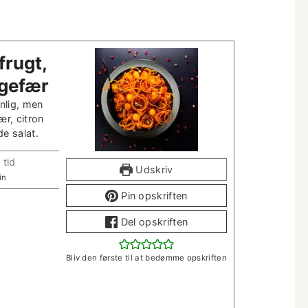
frugt,
ngefær
n­lig, men
ær, cit­ron
de salat.
 tid
Udskriv
in
Pin opskriften
Del opskriften
Bliv den første til at bedømme opskriften