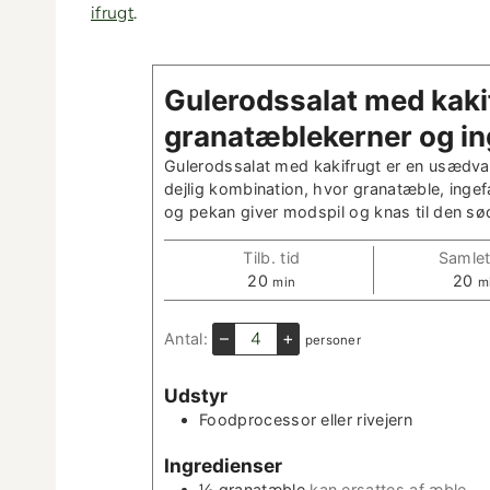
ifrugt
.
Gulerodssalat med kak­i
granatæblek­ern­er og i
Gulerodssalat med kak­ifrugt er en usæd­va
dejlig kom­bi­na­tion, hvor granatæble, inge­f
og pekan giv­er mod­spil og knas til den sø
Tilb. tid
Sam­let
m
m
20
20
min
m
i
i
n
n
–
+
Antal:
per­son­er
­
­
u
u
Udstyr
t
t
­
­
Food­proces­sor eller rivejern
t
t
Ingre­di­enser
e
e
r
r
½
granatæble
kan ersattes af æble.