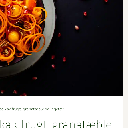
d kakifrugt, granatæble og ingefær
ak­ifrugt, granatæble