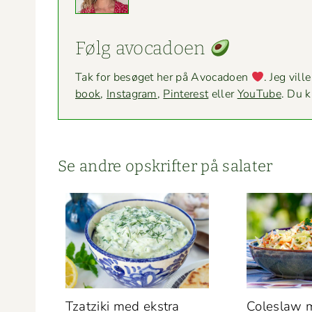
Følg avo­ca­doen
Tak for besøget her på Avo­ca­doen
. Jeg vill
book
,
Insta­gram
,
Pin­ter­est
eller
YouTube
. Du 
Se andre opskrifter på salater
Tzatzi­ki med ekstra
Coleslaw m