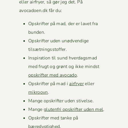
eller air­fry­er, så gør jeg det. På
avocadoen.dk får du:
Opskrifter på mad, der er lavet fra
bunden.
Opskrifter uden unød­vendi­ge
tilsætningsstoffer.
Inspi­ra­tion til sund hverdags­mad
med frugt og grønt og ikke mindst
opskrifter med avo­ca­do
.
Opskrifter på mad i
air­fry­er
eller
mikroovn
.
Mange opskrifter uden stivelse.
Mange
gluten­fri opskrifter uden mel
.
Opskrifter med tanke på
bæredygtighed.