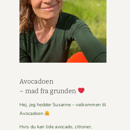
Avo­ca­doen
– mad fra grun­den
Hej, jeg hed­der Susanne – velkom­men til
Avocadoen
Hvis du kan lide avo­ca­do, cit­roner,