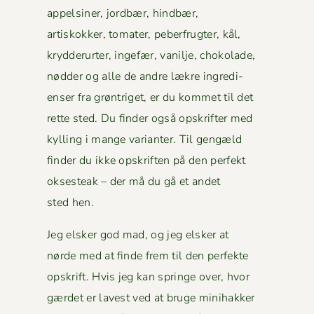
appelsin­er, jord­bær, hind­bær,
artiskokker, tomater, peber­frugter, kål,
kry­d­derurter, inge­fær, vanil­je, choko­lade,
nød­der og alle de andre lækre ingre­di­
enser fra grøn­triget, er du kom­met til det
rette sted. Du find­er også opskrifter med
kylling i mange vari­anter. Til gengæld
find­er du ikke opskriften på den per­fekt
okses­teak – der må du gå et andet
sted hen.
Jeg elsker god mad, og jeg elsker at
nørde med at finde frem til den per­fek­te
opskrift. Hvis jeg kan springe over, hvor
gærdet er lavest ved at bruge mini­hakker