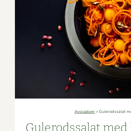
Avocadoen
>
Gulerodssalat me
Gulerodssalat med k