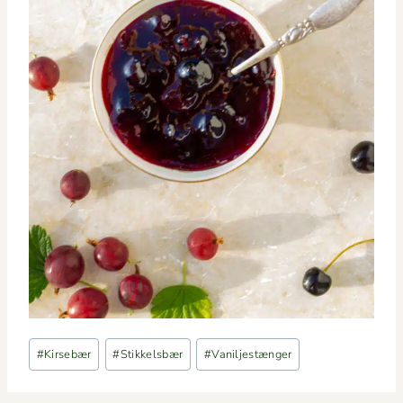
Indlæg-
#
Kirsebær
#
Stikkelsbær
#
Vaniljestænger
tags: