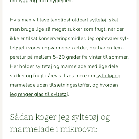
omhyggelig med hygiejnen.
Hvis man vil lave langtid­sh­old­bart syl­tetøj, skal
man bruge lige så meget sukker som frugt, når der
ikke er tilsat kon­server­ingsmi­dler. Jeg opbe­var­er syl­
tetø­jet i vores uop­varmede kælder, der har en tem­
per­atur på mellem 5–20 grad­er fra vin­ter til som­mer.
Her hold­er syl­tetøj og marme­lade med lige dele
sukker og frugt i åre­vis. Læs mere om
syl­tetøj og
marme­lade uden tilsæt­ningsstof­fer
, og
hvor­dan
jeg rengør glas til syl­tetøj
.
Sådan koger jeg syl­tetøj og
marme­lade i mikroovn: