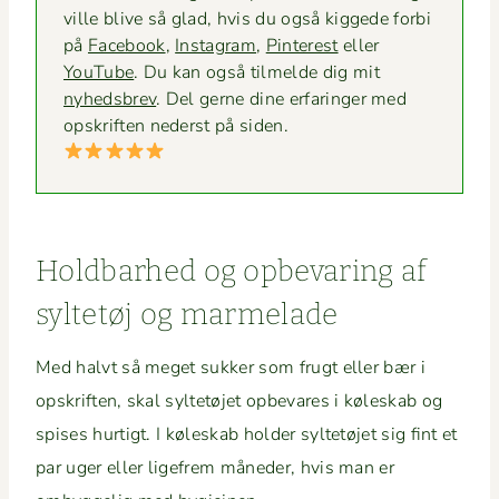
ville blive så glad, hvis du også kiggede for­bi
på
Face­book
,
Insta­gram
,
Pin­ter­est
eller
YouTube
. Du kan også tilmelde dig mit
nyheds­brev
. Del gerne dine erfaringer med
opskriften ned­er­st på siden.
Hold­barhed og opbe­var­ing af
syl­tetøj og marmelade
Med halvt så meget sukker som frugt eller bær i
opskriften, skal syl­tetø­jet opbe­vares i køleskab og
spis­es hur­tigt. I køleskab hold­er syl­tetø­jet sig fint et
par uger eller lige­frem måned­er, hvis man er