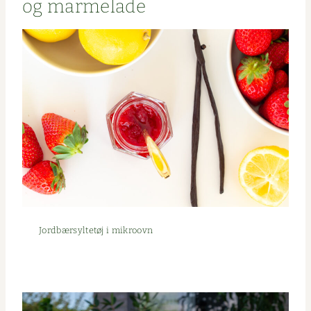
og marmelade
Jord­bær­syl­tetøj i mikroovn