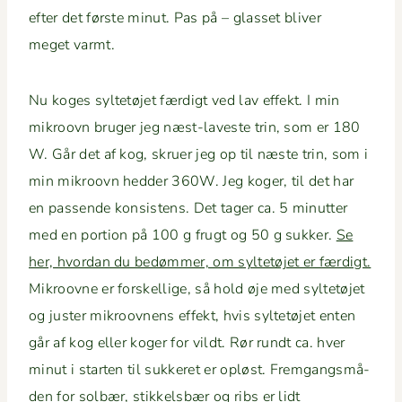
efter det første min­ut. Pas på – glas­set bliv­er
meget varmt.
Nu koges syl­tetø­jet færdigt ved lav effekt. I min
mikroovn bruger jeg næst-laveste trin, som er 180
W. Går det af kog, skruer jeg op til næste trin, som i
min mikroovn hed­der 360W. Jeg koger, til det har
en passende kon­sis­tens. Det tager ca. 5 min­ut­ter
med en por­tion på 100 g frugt og 50 g sukker.
Se
her, hvor­dan du bedøm­mer, om syl­tetø­jet er færdigt.
Mikroovne er forskel­lige, så hold øje med syl­tetø­jet
og juster mikroov­nens effekt, hvis syl­tetø­jet enten
går af kog eller koger for vildt. Rør rundt ca. hver
min­ut i starten til sukkeret er opløst. Frem­gangsmå­
den for sol­bær, stikkels­bær og ribs er lidt