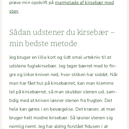
prøve min opskrift på
marme­lade af kirse­bær med
sten
.
Sådan udsten­er du kirse­bær –
min bed­ste metode
Jeg bruger en lille kort og lidt smal urtekniv til at
udstene fuglekirse­bær. Jeg tager bær­ret med to fin­
gre og lirk­er kniv­en ned, hvor stilken har sid­det. Når
man har fået hul på kirse­bær­ret, kan man klemme
let på kirse­bær­ret, så man skub­ber ste­nen ud, sam­
tidig med at kniv­en løs­ner ste­nen fra frugten. Det
hele kan gøres i en bevægelse. Det kræver, at man
bruger helt modne kirse­bær. Så løs­ner ste­nen sig
nem­lig nemt. Jeg har aldrig forstået fidusen i at