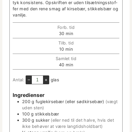
tyk kon­sis­tens. Opskriften er uden tilsæt­ningsstof­
fer med den rene smag af kirse­bær, stikkels­bær og
vanilje.
Forb. tid
m
30
min
i
Tilb. tid
n
m
10
min
­
i
u
Sam­let tid
n
t
m
40
min
­
­
i
u
t
n
–
+
Antal:
glas
t
e
­
­
r
u
t
Ingre­di­enser
t
e
200
g
fuglekirse­bær (eller sød­kirse­bær)
(vægt
­
r
uden sten)
t
100
g
stikkels­bær
e
300
g
sukker
(eller ned til det halve, hvis det
r
ikke behøver at være langtidsholdbart)