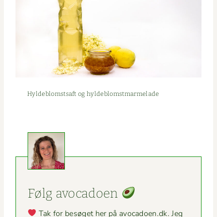
Hylde­blom­st­saft og hyldeblomstmarmelade
Følg avo­ca­doen
Tak for besøget her på avocadoen.dk. Jeg