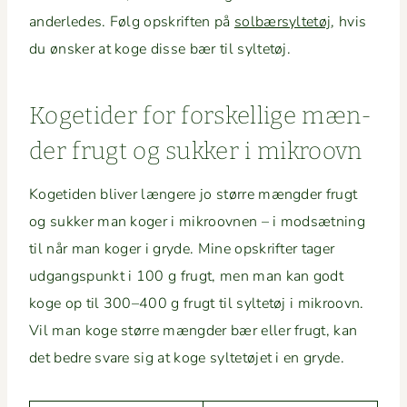
anderledes. Følg opskriften på
sol­bær­syl­tetøj
, hvis
du ønsker at koge disse bær til syltetøj.
Koge­tider for forskel­lige mæn­
der frugt og sukker i mikroovn
Koge­ti­den bliv­er læn­gere jo større mængder frugt
og sukker man koger i mikroov­nen – i mod­sæt­ning
til når man koger i gryde. Mine opskrifter tager
udgangspunkt i 100 g frugt, men man kan godt
koge op til 300–400 g frugt til syl­tetøj i mikroovn.
Vil man koge større mængder bær eller frugt, kan
det bedre svare sig at koge syl­tetø­jet i en gryde.