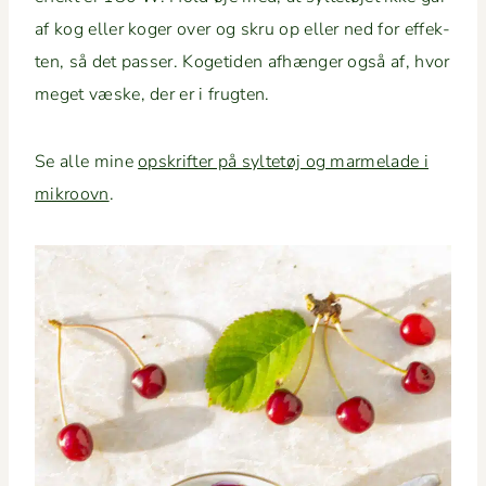
af kog eller koger over og skru op eller ned for effek­
ten, så det pass­er. Koge­ti­den afhænger også af, hvor
meget væske, der er i frugten.
Se alle mine
opskrifter på syl­tetøj og marme­lade i
mikroovn
.