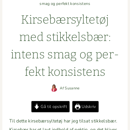
smag og perfekt konsistens
Kirse­bær­syl­tetøj
med stikkels­bær:
intens smag og per­
fekt konsistens
Af
Susanne
Gå til opskrift
Udskriv
Til dette kirse­bær­syl­tetøj har jeg tilsat stikkels­bær.
Kirse­bær har et lavt ind­hold af pek­tin, og det bliv­er