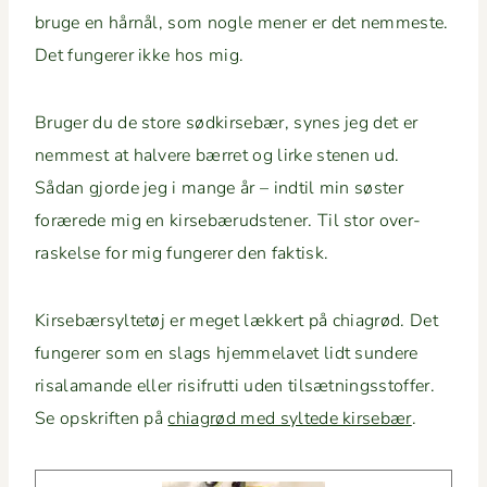
bruge en hårnål, som nogle men­er er det nemmeste.
Det fun­ger­er ikke hos mig.
Bruger du de store sød­kirse­bær, synes jeg det er
nemmest at hal­vere bær­ret og lirke ste­nen ud.
Sådan gjorde jeg i mange år – indtil min søster
forærede mig en kirse­bærud­sten­er. Til stor over­
raskelse for mig fun­ger­er den faktisk.
Kirse­bær­syl­tetøj er meget lækkert på chi­a­grød. Det
fun­ger­er som en slags hjem­melavet lidt sun­dere
risala­mande eller risifrut­ti uden tilsæt­ningsstof­fer.
Se opskriften på
chi­a­grød med sylt­ede kirse­bær
.