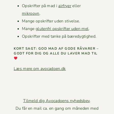
Opskrifter på mad i
air­fry­er
eller
mikroovn
.
Mange opskrifter uden stivelse.
Mange
gluten­fri opskrifter uden mel
.
Opskrifter med tanke på bæredygtighed.
KORT SAGT: GOD MAD AF GODE RÅVAR­ER –
GODT FOR DIG OG ALLE DU LAVER MAD TIL
Læs mere om avocadoen.dk
Tilmeld dig Avocadoens nyhedsbev
.
Du får en mail ca. en gang om måneden med