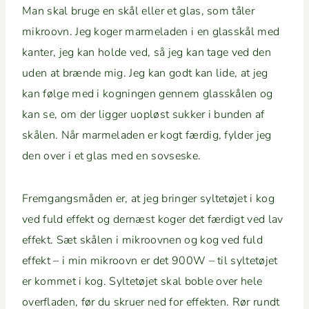
Man skal bruge en skål eller et glas, som tåler
mikroovn. Jeg koger marme­laden i en glasskål med
kan­ter, jeg kan holde ved, så jeg kan tage ved den
uden at brænde mig. Jeg kan godt kan lide, at jeg
kan følge med i kognin­gen gen­nem glasskålen og
kan se, om der lig­ger uopløst sukker i bun­den af
skålen. Når marme­laden er kogt færdig, fylder jeg
den over i et glas med en sovseske.
Frem­gangsmå­den er, at jeg bringer syl­tetø­jet i kog
ved fuld effekt og dernæst koger det færdigt ved lav
effekt. Sæt skålen i mikroov­nen og kog ved fuld
effekt – i min mikroovn er det 900W – til syl­tetø­jet
er kom­met i kog. Syl­tetø­jet skal boble over hele
over­fladen, før du skruer ned for effek­ten. Rør rundt