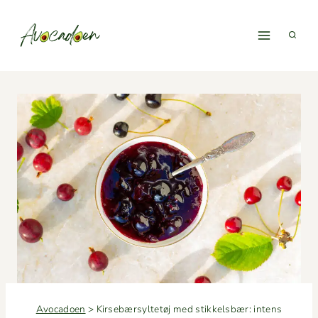
Fortsæt
til
indhold
Avocadoen
>
Kirsebærsyltetøj med stikkelsbær: intens