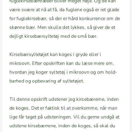
fuglekirse­bærtræeer bliv­er meget høje. Og de kan
være svære at nå at få, da fug­lene også er ret glade
for fuglekirse­bær, så der er hård konkur­rence om de
skønne bær. Men skulle det lykkes, så giv­er de et
dejligt kirse­bær­syl­tetøj med de små bær.
Kirse­bær­syl­tetø­jet kan koges i gryde eller i
mikroovn. Efter opskriften kan du læse mere om,
hvor­dan jeg koger syl­tetøj i mikroovn og om hold­
barhed og opbe­var­ing af syltetøjet.
Til denne opskrift udsten­er jeg kirse­bær­erne, inden
de koges. Det er fak­tisk til at overkomme, når man
lige får taget på udstenin­gen. Vil du gerne undgå at
udstene kirse­bær­rene, inden de koges, så skal du