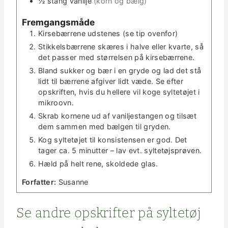
½
stang
vanil­je
(korn og bælg)
Frem­gangsmåde
Kirse­bær­rene udstenes (se tip ovenfor)
Stikkels­bær­rene skæres i halve eller kvarte, så
det pass­er med stør­relsen på kirsebærrene.
Bland sukker og bær i en gryde og lad det stå
lidt til bær­rene afgiv­er lidt væde. Se efter
opskriften, hvis du hellere vil koge syl­tetø­jet i
mikroovn.
Skrab kornene ud af vanil­jes­tangen og tilsæt
dem sam­men med bæl­gen til gryden.
Kog syl­tetø­jet til kon­sis­tensen er god. Det
tager ca. 5 min­ut­ter – lav evt. syltetøjsprøven.
Hæld på helt rene, skold­ede glas.
For­fat­ter:
Susanne
Se andre opskrifter på syl­tetøj