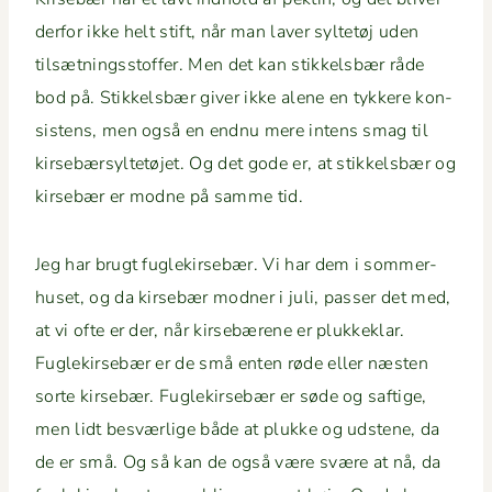
der­for ikke helt stift, når man laver syl­tetøj uden
tilsæt­ningsstof­fer. Men det kan stikkels­bær råde
bod på. Stikkels­bær giv­er ikke alene en tykkere kon­
sis­tens, men også en end­nu mere intens smag til
kirse­bær­syl­tetø­jet. Og det gode er, at stikkels­bær og
kirse­bær er modne på samme tid.
Jeg har brugt fuglekirse­bær. Vi har dem i som­mer­
huset, og da kirse­bær mod­ner i juli, pass­er det med,
at vi ofte er der, når kirse­bærene er plukkeklar.
Fuglekirse­bær er de små enten røde eller næsten
sorte kirse­bær. Fuglekirse­bær er søde og saftige,
men lidt besværlige både at plukke og udstene, da
de er små. Og så kan de også være svære at nå, da