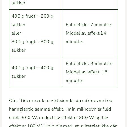
sukker
400 g frugt + 200 g
sukker
Fuld effekt: 7 min­ut­ter
eller
Mid­dellav effekt:14
300 g frugt + 300 g
minutter
sukker
Fuld effekt: 9 min­ut­ter
400 g frugt + 400 g
Mid­dellav effekt: 15
sukker
minutter
Obs: Tiderne er kun vejle­dende, da mikroovne ikke
har nøjagtig samme effekt. I min mikroovn er fuld
effekt 900 W, mid­dellav effekt er 360 W og lav
effekt er 180 W. Hold øje med, at syl­tetø­jet ikke går