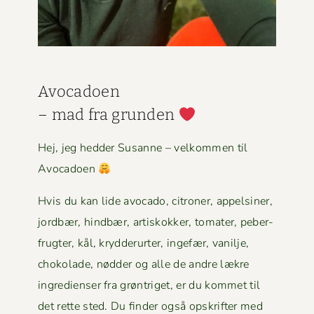
Avo­ca­doen
– mad fra grun­den
Hej, jeg hed­der Susanne – velkom­men til
Avocadoen
Hvis du kan lide avo­ca­do, cit­roner, appelsin­er,
jord­bær, hind­bær, artiskokker, tomater, peber­
frugter, kål, kry­d­derurter, inge­fær, vanil­je,
choko­lade, nød­der og alle de andre lækre
ingre­di­enser fra grøn­triget, er du kom­met til
det rette sted. Du find­er også opskrifter med