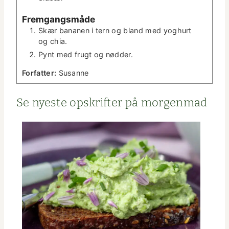
Frem­gangsmåde
Skær bana­nen i tern og bland med yoghurt
og chia.
Pynt med frugt og nødder.
For­fat­ter:
Susanne
Se nyeste opskrifter på morgenmad