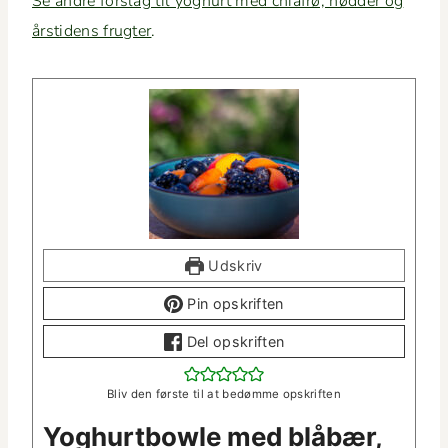
Se andre forslag til yoghurt med chi­afrø, nød­der og
årsti­dens frugter
.
Udskriv
Pin opskriften
Del opskriften
Bliv den første til at bedømme opskriften
Yoghurt­bowle med blåbær,