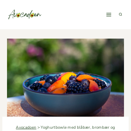
Fortsæt
til
indhold
Avocadoen
>
Yoghurtbowle med blåbær, brombær og