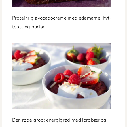
Pro­tein­rig avo­cadocreme med edamame, hyt­
teost og purløg
Den røde grød: energi­grød med jord­bær og