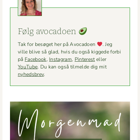
Følg avo­ca­doen
Tak for besøget her på Avo­ca­doen
. Jeg
ville blive så glad, hvis du også kiggede for­bi
på
Face­book
,
Insta­gram
,
Pin­ter­est
eller
YouTube
. Du kan også tilmelde dig mit
nyheds­brev
.