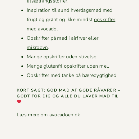
tilsætningsstoffer.
Inspi­ra­tion til sund hverdags­mad med
frugt og grønt og ikke mindst
opskrifter
med avo­ca­do
.
Opskrifter på mad i
air­fry­er
eller
mikroovn
.
Mange opskrifter uden stivelse.
Mange
gluten­fri opskrifter uden mel
.
Opskrifter med tanke på bæredygtighed.
KORT SAGT: GOD MAD AF GODE RÅVAR­ER –
GODT FOR DIG OG ALLE DU LAVER MAD TIL
Læs mere om avocadoen.dk