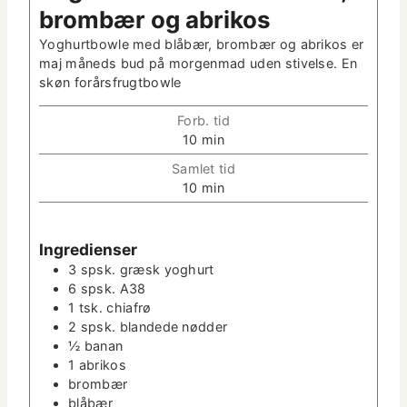
brom­bær og abrikos
Yoghurt­bowle med blåbær, brom­bær og abrikos er
maj måneds bud på mor­gen­mad uden stivelse. En
skøn forårsfrugtbowle
Forb. tid
m
10
min
i
Sam­let tid
n
m
10
min
­
i
u
n
t
­
Ingre­di­enser
­
u
3
spsk.
græsk yoghurt
t
t
6
spsk.
A38
e
­
1
tsk.
chi­afrø
r
t
2
spsk.
bland­ede nødder
e
½
banan
r
1
abrikos
brom­bær
blåbær