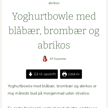
abrikos
Yoghurt­bowle med
blåbær, brom­bær og
abrikos
Af
Susanne
Gå til opskrift
Udskriv
Yoghurt­bowle med blåbær, brom­bær og abrikos er
maj måneds bud på mor­gen­mad uden stivelse.