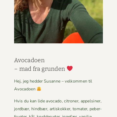
Avo­ca­doen
– mad fra grun­den
Hej, jeg hed­der Susanne – velkom­men til
Avocadoen
Hvis du kan lide avo­ca­do, cit­roner, appelsin­er,
jord­bær, hind­bær, artiskokker, tomater, peber­
frugter, kål, kry­d­derurter, inge­fær, vanil­je,