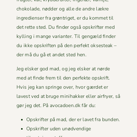
choko­lade, nød­der og alle de andre lækre
ingre­di­enser fra grøn­triget, er du kom­met til
det rette sted. Du find­er også opskrifter med
kylling i mange vari­anter. Til gengæld find­er
du ikke opskriften på den per­fekt okses­teak –
der må du gå et andet sted hen.
Jeg elsker god mad, og jeg elsker at nørde
med at finde frem til den per­fek­te opskrift.
Hvis jeg kan springe over, hvor gærdet er
lavest ved at bruge mini­hakker eller air­fry­er, så
gør jeg det. På avocadoen.dk får du:
Opskrifter på mad, der er lavet fra bunden.
Opskrifter uden unød­vendi­ge