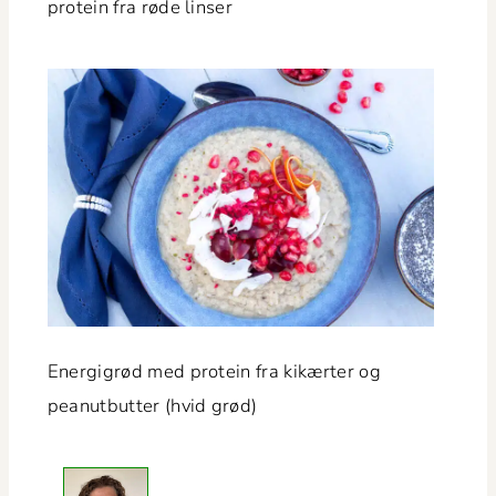
pro­tein fra røde linser
Energi­grød med pro­tein fra kikærter og
peanut­but­ter (hvid grød)