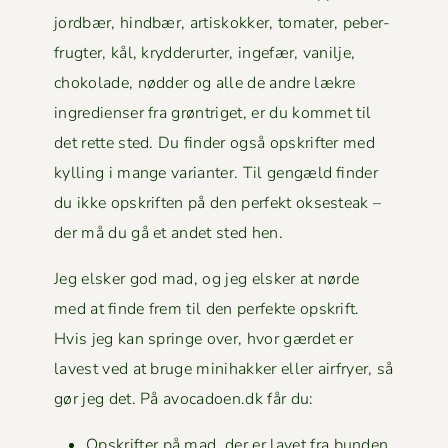
jord­bær, hind­bær, artiskokker, tomater, peber­
frugter, kål, kry­d­derurter, inge­fær, vanil­je,
choko­lade, nød­der og alle de andre lækre
ingre­di­enser fra grøn­triget, er du kom­met til
det rette sted. Du find­er også opskrifter med
kylling i mange vari­anter. Til gengæld find­er
du ikke opskriften på den per­fekt okses­teak –
der må du gå et andet sted hen.
Jeg elsker god mad, og jeg elsker at nørde
med at finde frem til den per­fek­te opskrift.
Hvis jeg kan springe over, hvor gærdet er
lavest ved at bruge mini­hakker eller air­fry­er, så
gør jeg det. På avocadoen.dk får du:
Opskrifter på mad, der er lavet fra bunden.