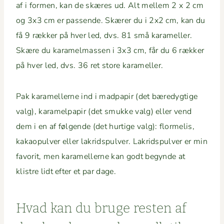
af i for­men, kan de skæres ud. Alt mellem 2 x 2 cm
og 3x3 cm er passende. Skær­er du i 2x2 cm, kan du
få 9 rækker på hver led, dvs. 81 små karameller.
Skære du karamel­massen i 3x3 cm, får du 6 rækker
på hver led, dvs. 36 ret store karameller.
Pak karamellerne ind i mad­pa­pir (det bæredygtige
valg), karamel­pa­pir (det smukke valg) eller vend
dem i en af føl­gende (det hur­tige valg): flormelis,
kakaop­ul­ver eller lakrid­spul­ver. Lakrid­spul­ver er min
favorit, men karamellerne kan godt beg­y­n­de at
klistre lidt efter et par dage.
Hvad kan du bruge resten af