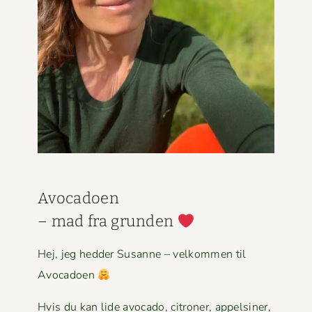
Avo­ca­doen
– mad fra grun­den
Hej, jeg hed­der Susanne – velkom­men til
Avocadoen
Hvis du kan lide avo­ca­do, cit­roner, appelsin­er,