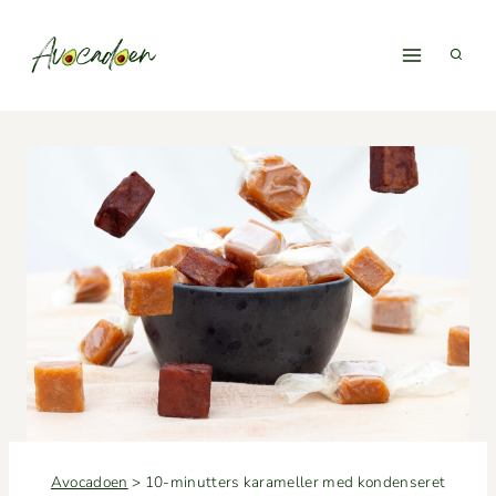
Fortsæt
til
indhold
Avocadoen
>
10-minutters karameller med kondenseret