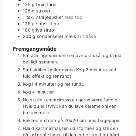
r
125
g
brun farin
125
g
sukker
1
tsk.
vanil­je­sukker
med top
125
g
smør
i tern
180
g
lys sirup
200
g
kon­denseret mælk
1/2 dåse
Frem­gangsmåde
Put alle ingre­di­enser i en ovn­fast skål og bland
det lidt sammen.
Sæt skålen i mikroov­nen Kog 2 min­ut­ter ved
fuld effekt og rør rundt.
Kog i 4 min­ut­ter og rør rundt.
Kog 4 minutter.
Nu skulle karamel­massen gerne være færdig.
Hvis du er i tvivl, kan du lave karamel­prøven
(se ovenfor).
Bek­læd en form på 20x20 cm med bagepapir.
Hæld karamel­massen ud i for­men og stil den
på køl nogle timer, til den er helt kold og hård.