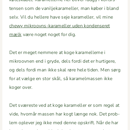
tensen som de vanil­jekarameller, man køber i bland
selv. Vil du hellere have seje karameller, vil mine
chewy mikroovns-karameller uden kon­denseret
mælk
være noget noget for dig.
Det er meget nem­mere at koge karamellerne i
mikroov­nen end i gryde, dels for­di det er hur­tigere,
og dels for­di man ikke skal røre hele tiden. Men sørg
for at vælge en stor skål, så karamel­massen ikke
koger over.
Det sværeste ved at koge karameller er som regel at
vide, hvornår massen har kogt længe nok. Det prob­
lem oplever jeg ikke med denne opskrift. Når de har