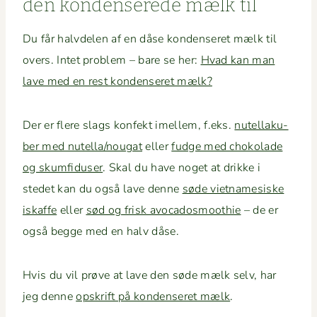
den kon­denserede mælk til
Du får halvde­len af en dåse kon­denseret mælk til
overs. Intet prob­lem – bare se her:
Hvad kan man
lave med en rest kon­denseret mælk?
Der er flere slags kon­fekt imellem, f.eks.
nutel­laku­
ber med nutella/nougat
eller
fudge med choko­lade
og skum­fiduser
. Skal du have noget at drikke i
stedet kan du også lave denne
søde viet­name­siske
iskaffe
eller
sød og frisk avo­ca­dos­mooth­ie
– de er
også begge med en halv dåse.
Hvis du vil prøve at lave den søde mælk selv, har
jeg denne
opskrift på kon­denseret mælk
.