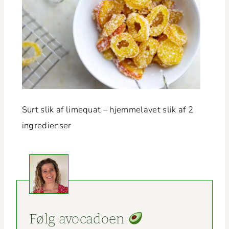
Surt slik af lime­quat – hjem­melavet slik af 2
ingredienser
Følg avo­ca­doen