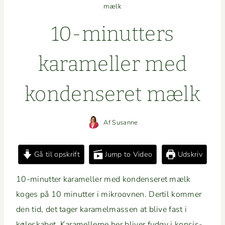
mælk
10-min­ut­ters
karameller med
kon­denseret mælk
Af
Susanne
Gå til opskrift
Jump to Video
Udskriv
10-min­ut­ter karameller med kon­denseret mælk
koges på 10 min­ut­ter i mikroov­nen. Der­til kom­mer
den tid, det tager karamel­massen at blive fast i
kølesk­a­bet. Karamellerne her bliv­er fudgy i kon­sis­