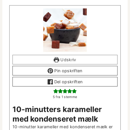
Udskriv
Pin opskriften
Del opskriften
5
fra
1
stemme
10-min­ut­ters karameller
med kon­denseret mælk
10-min­ut­ter karameller med kon­denseret mælk er