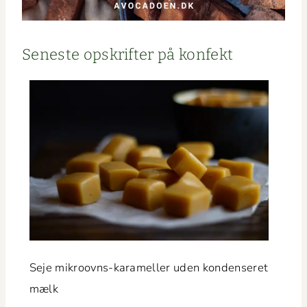
Sen­este opskrifter på konfekt
Seje mikroovns-karameller uden kon­denseret
mælk