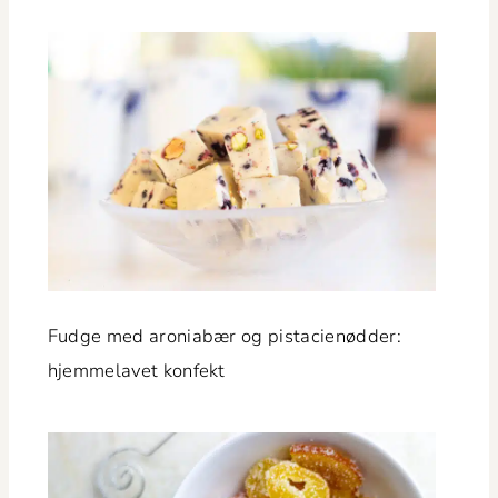
Fudge med aro­ni­abær og pista­cienød­der:
hjem­melavet konfekt