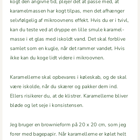
kogt den angivne tid, ple­jer det at passe med, at
karamel­massen har kogt tilpas, men det afhænger
selvføl­gelig af mikroov­nens effekt. Hvis du er i tvivl,
kan du teste ved at dryppe en lille smule karamel­
masse i et glas med iskoldt vand. Det skal for­blive
sam­let som en kugle, når det ram­mer van­det. Hvis
ikke kan du koge lidt videre i mikroovnen.
Karamellerne skal opbe­vares i køleskab, og de skal
være iskolde, når du skær­er og pakker dem ind.
Ellers risik­er­er du, at de klistr­er. Karamellerne bliv­er
bløde og let seje i konsistensen.
Jeg bruger en brown­ieform på 20 x 20 cm, som jeg
for­er med bagepa­pir. Når karamellerne er kølet helt