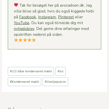
Tak for besøget her på avocadoen.dk. Jeg
ville blive så glad, hvis du også kiggede for­bi
på
Face­book
,
Insta­gram
,
Pin­ter­est
eller
YouTube
. Du kan også tilmelde dig mit
nyheds­brev
. Del gerne dine erfaringer med
opskriften ned­er­st på siden.
Indlæg-
#
1/2 dåse kondenseret mælk
#
Jul
tags:
#
Kondenseret mælk
#
Vaniljepulver