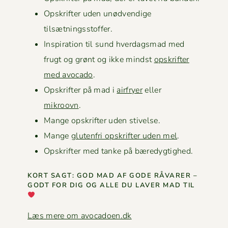
Opskrifter uden unød­vendi­ge
tilsætningsstoffer.
Inspi­ra­tion til sund hverdags­mad med
frugt og grønt og ikke mindst
opskrifter
med avo­ca­do
.
Opskrifter på mad i
air­fry­er
eller
mikroovn
.
Mange opskrifter uden stivelse.
Mange
gluten­fri opskrifter uden mel
.
Opskrifter med tanke på bæredygtighed.
KORT SAGT: GOD MAD AF GODE RÅVAR­ER –
GODT FOR DIG OG ALLE DU LAVER MAD TIL
Læs mere om avocadoen.dk