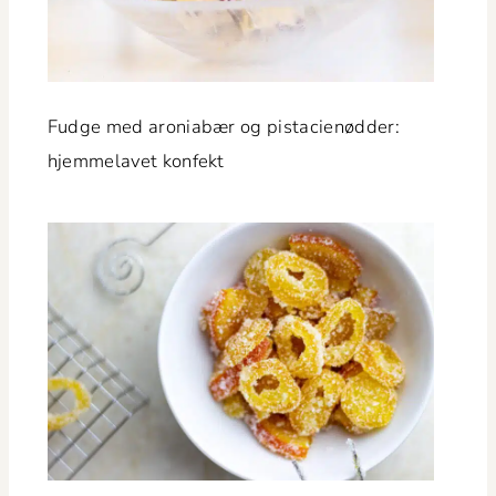
Fudge med aro­ni­abær og pista­cienød­der:
hjem­melavet konfekt