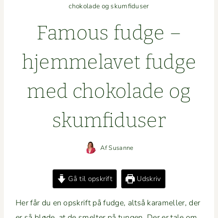
chokolade og skumfiduser
Famous fudge –
hjem­melavet fudge
med choko­lade og
skumfiduser
Af
Susanne
Gå til opskrift
Udskriv
Her får du en opskrift på fudge, alt­så karameller, der
er så bløde, at de smelter på tun­gen. Der er tale om