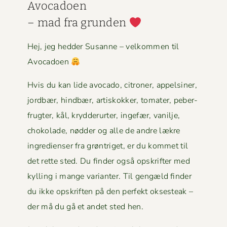
Avo­ca­doen
– mad fra grun­den
Hej, jeg hed­der Susanne – velkom­men til
Avocadoen
Hvis du kan lide avo­ca­do, cit­roner, appelsin­er,
jord­bær, hind­bær, artiskokker, tomater, peber­
frugter, kål, kry­d­derurter, inge­fær, vanil­je,
choko­lade, nød­der og alle de andre lækre
ingre­di­enser fra grøn­triget, er du kom­met til
det rette sted. Du find­er også opskrifter med
kylling i mange vari­anter. Til gengæld find­er
du ikke opskriften på den per­fekt okses­teak –
der må du gå et andet sted hen.