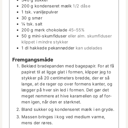
200
g
kon­denseret mælk
1/2 dåse
1
tsk.
vanil­jepul­ver
30
g
smør
¼
tsk.
salt
200
g
mørk choko­lade
45–55%
50
g
mini-skum­fiduser
eller alm. skum­fiduser
klip­pet i min­dre stykker
1
dl
hakkede pekan­nød­der
kan ude­lades
Frem­gangsmåde
Bek­læd brade­pan­den med bagepa­pir. For at få
papiret til at ligge glat i for­men, klip­per jeg to
stykker på 20 cen­time­ters bred­de, der er så
lange, at de rager op over for­mens kan­ter, og
læg­ger på hver sin led i for­men. Det gør det
meget nem­mere at hive karamellen op af for­
men igen, når den er størknet.
Bland sukker og kon­denseret mælk i en gryde.
Massen bringes i kog ved medi­um varme,
mens der røres.