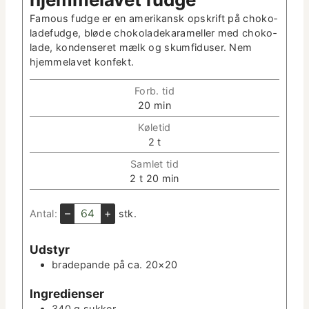
Famous fudge er en amerikan­sk opskrift på choko­
lade­fudge, bløde choko­ladekarameller med choko­
lade, kon­denseret mælk og skum­fiduser. Nem
hjem­melavet konfekt.
Forb. tid
m
20
min
i
Køletid
n
t
2
t
­
i
u
Sam­let tid
m
t
t
m
2
t
20
min
e
­
i
i
r
t
m
n
–
+
Antal:
stk.
e
e
­
r
r
u
Udstyr
t
brade­pande på ca. 20×20
­
t
Ingre­di­enser
e
r
340
g
sukker