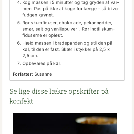
Kog massen i 5 min­ut­ter og tag gry­den af var­
men. Pas på ikke at koge for længe – så bliv­er
fud­gen grynet.
Rør skum­fiduser, choko­lade, pekan­nød­der,
smør, salt og vanil­jepul­ver i. Rør indtil skum­
fiduserne er opløst.
Hæld massen i brade­pan­den og stil den på
køl, til den er fast. Skær i stykker på 2,5 x
2,5 cm.
Opbe­vares på køl.
For­fat­ter:
Susanne
Se lige disse lækre opskrifter på
konfekt