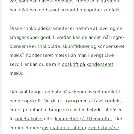
var, som han havde for­ven­tet. Fudge er jo så siden­
hen gået hen og blevet en vældig pop­ulær konfekt.
Disse choko­ladekarameller er nemme at lave, og de
smager super godt. Hvor­dan kan de andet, når ingre­
di­enserne er choko­lade, skum­fiduser og kon­denseret
mælk? Kon­denseret mælk kan man i øvrigt lave
selv. Her kan du se min
opskrift på kon­denseret
mælk
.
Der skal bruges en halv dåse kon­denseret mælk til
denne opskrift. Nu du er i gang med at lave kon­fekt,
er det jo oplagt at bruge den anden halvdel af dåsen
til
nutel­laku­ber
eller
karameller på 10 min­ut­ter
. Der
er meget mere
inspi­ra­tion til at bruge en halv dåse