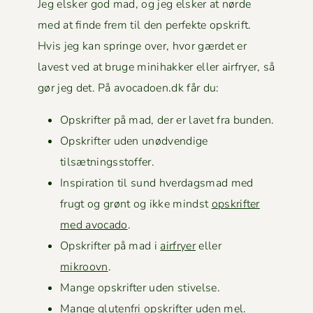
Jeg elsker god mad, og jeg elsker at nørde
med at finde frem til den per­fek­te opskrift.
Hvis jeg kan springe over, hvor gærdet er
lavest ved at bruge mini­hakker eller air­fry­er, så
gør jeg det. På avocadoen.dk får du:
Opskrifter på mad, der er lavet fra bunden.
Opskrifter uden unød­vendi­ge
tilsætningsstoffer.
Inspi­ra­tion til sund hverdags­mad med
frugt og grønt og ikke mindst
opskrifter
med avo­ca­do
.
Opskrifter på mad i
air­fry­er
eller
mikroovn
.
Mange opskrifter uden stivelse.
Mange
gluten­fri opskrifter uden mel
.