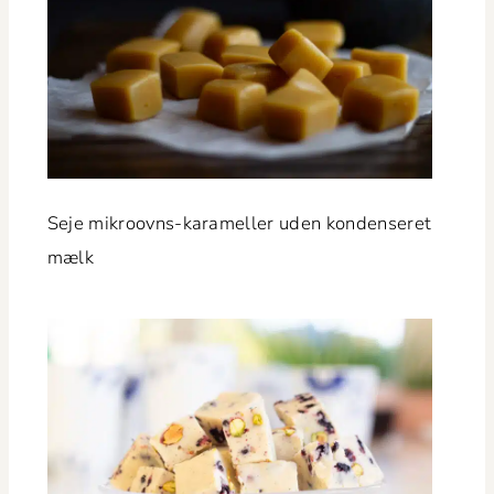
Seje mikroovns-karameller uden kon­denseret
mælk