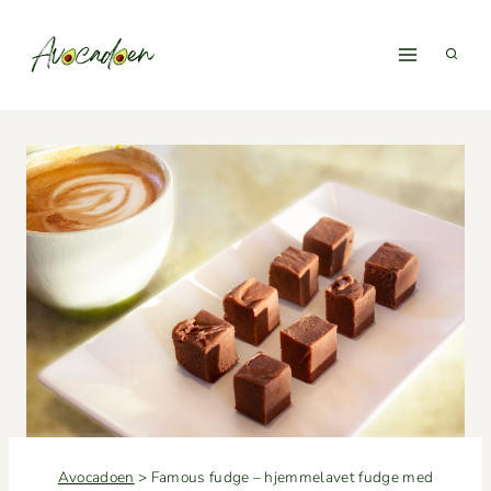
Fortsæt
til
indhold
Avocadoen
>
Famous fudge – hjemmelavet fudge med