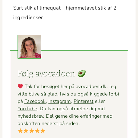
Surt slik af lime­quat – hjem­melavet slik af 2
ingredienser
Følg avo­ca­doen
Tak for besøget her på avocadoen.dk. Jeg
ville blive så glad, hvis du også kiggede for­bi
på
Face­book
,
Insta­gram
,
Pin­ter­est
eller
YouTube
. Du kan også tilmelde dig mit
nyheds­brev
. Del gerne dine erfaringer med
opskriften ned­er­st på siden.