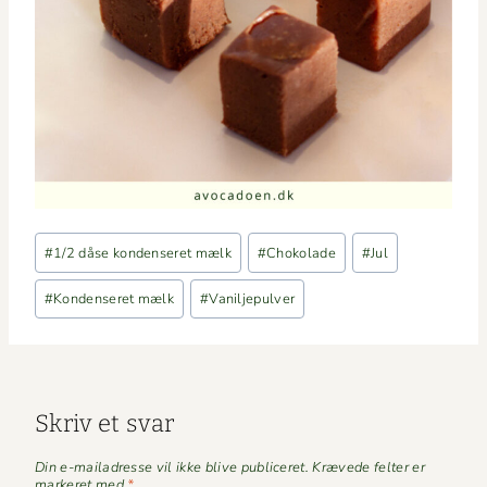
Indlæg-
#
1/2 dåse kondenseret mælk
#
Chokolade
#
Jul
tags:
#
Kondenseret mælk
#
Vaniljepulver
Skriv et svar
Din e-mailadresse vil ikke blive publiceret.
Krævede felter er
markeret med
*