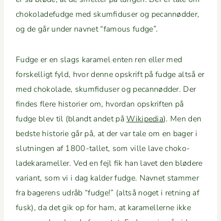
choko­lade­fudge med skum­fiduser og pecan­nød­der,
og de går under navnet “famous fudge”.
Fudge er en slags karamel enten ren eller med
forskel­ligt fyld, hvor denne opskrift på fudge alt­så er
med choko­lade, skum­fiduser og pecan­nød­der. Der
find­es flere his­to­ri­er om, hvor­dan opskriften på
fudge blev til (blandt andet på
Wikipedia
). Men den
bed­ste his­to­rie går på, at der var tale om en bager i
slut­nin­gen af 1800-tal­let, som ville lave choko­
ladekarameller. Ved en fejl fik han lavet den blødere
vari­ant, som vi i dag kalder fudge. Navnet stam­mer
fra bagerens udråb “fudge!” (alt­så noget i ret­ning af
fusk), da det gik op for ham, at karamellerne ikke