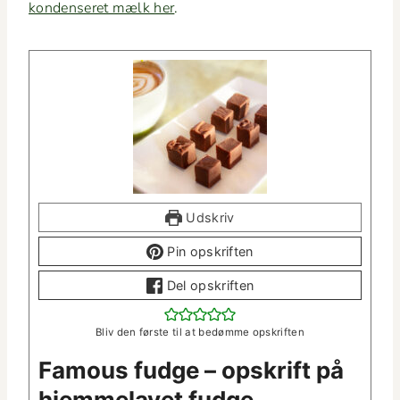
kon­denseret mælk her
.
Udskriv
Pin opskriften
Del opskriften
Bliv den første til at bedømme opskriften
Famous fudge – opskrift på
hjem­melavet fudge