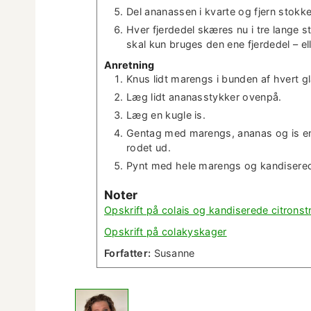
Del ananassen i kvarte og fjern stokke
Hver fjerd­edel skæres nu i tre lange
skal kun bruges den ene fjerd­edel – el
Anret­ning
Knus lidt marengs i bun­den af hvert gl
Læg lidt ananasstykker ovenpå.
Læg en kugle is.
Gen­tag med marengs, ananas og is en
rodet ud.
Pynt med hele marengs og kan­dis­ered
Not­er
Opskrift på colais og kan­dis­erede citronst
Opskrift på colakyskager
For­fat­ter:
Susanne