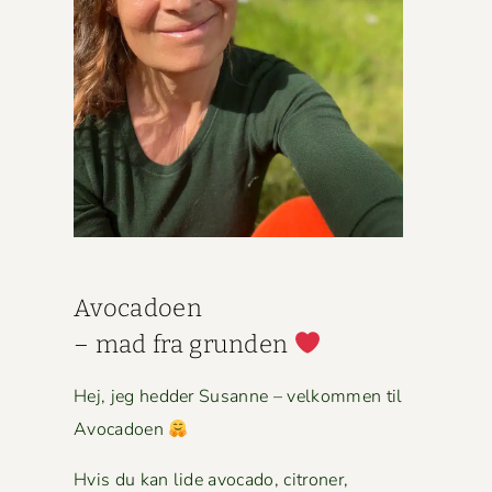
Avo­ca­doen
– mad fra grun­den
Hej, jeg hed­der Susanne – velkom­men til
Avocadoen
Hvis du kan lide avo­ca­do, cit­roner,