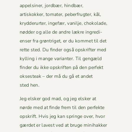
appelsin­er, jord­bær, hind­bær,
artiskokker, tomater, peber­frugter, kål,
kry­d­derurter, inge­fær, vanil­je, choko­lade,
nød­der og alle de andre lækre ingre­di­
enser fra grøn­triget, er du kom­met til det
rette sted. Du find­er også opskrifter med
kylling i mange vari­anter. Til gengæld
find­er du ikke opskriften på den per­fekt
okses­teak – der må du gå et andet
sted hen.
Jeg elsker god mad, og jeg elsker at
nørde med at finde frem til den per­fek­te
opskrift. Hvis jeg kan springe over, hvor
gærdet er lavest ved at bruge mini­hakker