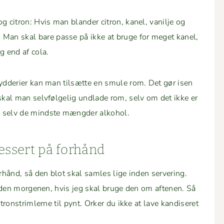
g cit­ron: Hvis man bland­er cit­ron, kanel, vanil­je og
 Man skal bare passe på ikke at bruge for meget kanel,
g end af cola.
kry­d­derier kan man tilsætte en smule rom. Det gør isen
skal man selvføl­gelig und­lade rom, selv om det ikke er
 selv de mind­ste mængder alkohol.
dessert på forhånd
orhånd, så den blot skal sam­les lige inden server­ing.
e den mor­ge­nen, hvis jeg skal bruge den om afte­nen. Så
ron­strim­lerne til pynt. Ork­er du ikke at lave kan­dis­eret