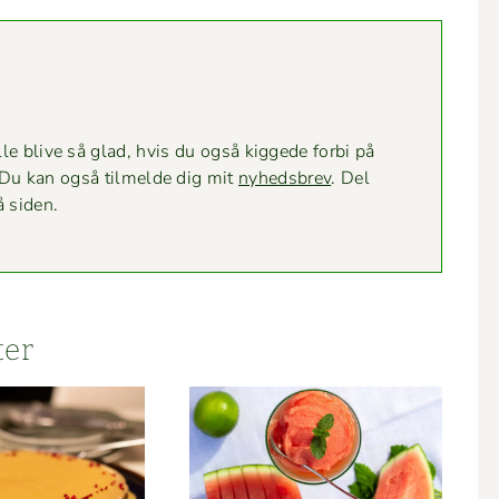
le blive så glad, hvis du også kiggede for­bi på
 Du kan også tilmelde dig mit
nyheds­brev
. Del
å siden.
ter