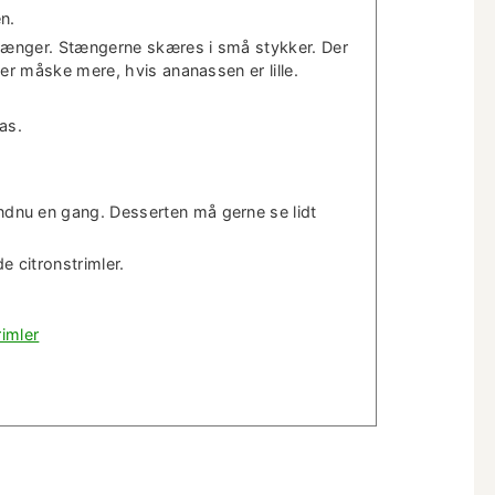
n.
 stænger. Stængerne skæres i små stykker. Der
ler måske mere, hvis ananassen er lille.
as.
d­nu en gang. Desserten må gerne se lidt
e citronstrimler.
rimler