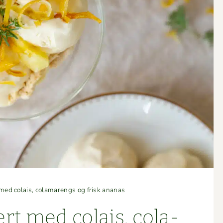
med colais, colamarengs og frisk ananas
rt med colais, cola­