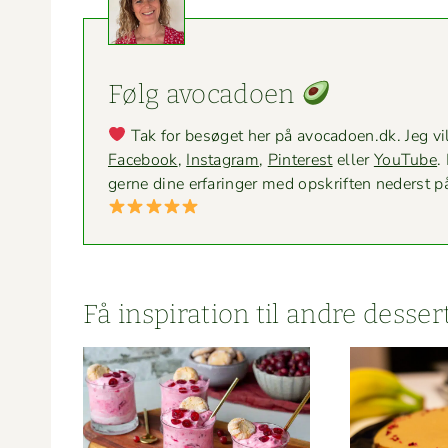
Følg avo­ca­doen
Tak for besøget her på avocadoen.dk. Jeg vil
Face­book
,
Insta­gram
,
Pin­ter­est
eller
YouTube
.
gerne dine erfaringer med opskriften ned­er­st p
Få inspi­ra­tion til andre desser