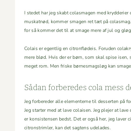
I stedet har jeg skabt colas­ma­gen med kry­d­derier o
muskat­nød, kom­mer sma­gen ret tæt på colas­mag.
for så kom­mer det til at smage mere af jul og gløg
Colais er egentlig en cit­ron­flødeis. Foru­den cola
mere blød. Hvis der er børn, som skal spise isen, 
meget rom. Men friske bør­nes­magsløg kan smage
Sådan for­bere­des cola mess 
Jeg for­bered­er alle ele­menterne til desserten på f
Jeg starter med at lave colaisen. Jeg ple­jer at lav
er kon­sis­tensen bedst. Det er også her, jeg laver cit­
cit­ron­strim­ler, kan det sagtens udelades.