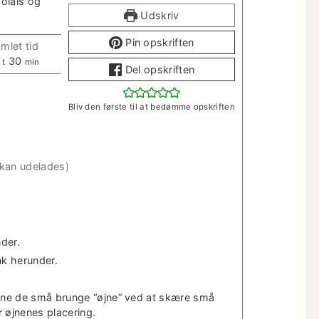
olais og
Udskriv
Pin opskriften
m­let tid
t
m
30
t
min
Del opskriften
i
i
m
n
e
­
Bliv den første til at bedømme opskriften
r
u
t
­
t
(kan udelades)
e
r
nder.
nk herunder.
erne de små brunge “øjne” ved at skære små
er øjnenes placering.