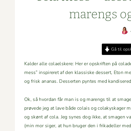
marengs og
Gå til opsk
Kalder alle colaelskere: Her er opskriften på colad
mess” inspir­eret af den klas­siske dessert, Eton
og frisk ananas. Desserten pyntes med kan­dis­erede
Ok, så hvor­dan får man is og marengs til at smage 
prøvede jeg at lave både colais og colakysk­ager med
og skønt af cola. Jeg synes dog ikke, at sma­gen var i
(min mor siger, at hun bruger den i frikadeller med