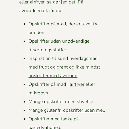
eller air­fry­er, så gør jeg det. På
avocadoen.dk får du:
Opskrifter på mad, der er lavet fra
bunden.
Opskrifter uden unød­vendi­ge
tilsætningsstoffer.
Inspi­ra­tion til sund hverdags­mad
med frugt og grønt og ikke mindst
opskrifter med avo­ca­do
.
Opskrifter på mad i
air­fry­er
eller
mikroovn
.
Mange opskrifter uden stivelse.
Mange
gluten­fri opskrifter uden mel
.
Opskrifter med tanke på
bæredygtighed.