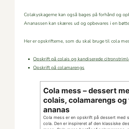
Colakysk­agerne kan også bages på forhånd og opbe
Ananassen kan skæres ud og opbe­vares i en bøtte
Her er opskrifterne, som du skal bruge til cola me
Opskrift på colais og kan­dis­erede citronstriml
Opskrift på colamarengs
Cola mess – dessert m
colais, cola­marengs og 
ananas
Cola mess er en opskrift på dessert med 
cola. Den er inspir­eret af den klas­siske de