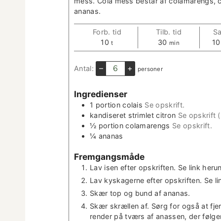
mess. Cola mess består af cola­marengs, c
ananas.
Forb. tid
Tilb. tid
Sa
t
m
10
30
10
t
min
i
i
m
n
–
+
Antal:
per­son­er
e
­
r
u
Ingre­di­enser
t
­
1
por­tion colais
Se opskrift.
t
kan­dis­eret strim­let cit­ron
Se opskrift 
e
½
por­tion cola­marengs
Se opskrift.
r
¼
ananas
Frem­gangsmåde
Lav isen efter opskriften. Se link heru
Lav kysk­agerne efter opskriften. Se li
Skær top og bund af ananas.
Skær skrællen af. Sørg for også at fj
ren­der på tværs af anassen, der føl­g