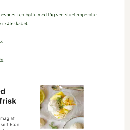
­vares i en bøtte med låg ved stuetem­per­atur.
 i køleskabet.
ss:
er
ed
frisk
smag af
ssert Eton