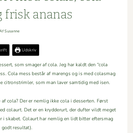
 frisk ananas
Af
Susanne
rift
Udskriv
essert, som smager af cola. Jeg har kaldt den “cola
 mess. Cola mess består af marengs og is med colas­mag
 cit­ron­strim­ler, som man laver sam­tidig med isen.
af cola? Der er nem­lig ikke cola i desserten. Først
 colau­rt. Det er en kry­d­derurt, der dufter vildt meget
 ska­bet. Colau­rt har nem­lig en lidt bit­ter efters­mag
 godt resultat).