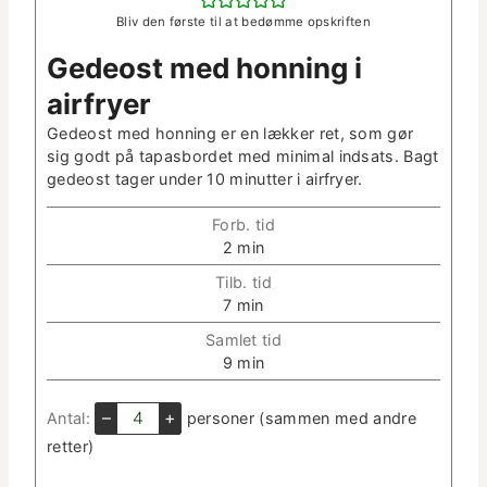
Bliv den første til at bedømme opskriften
Gedeost med hon­ning i
airfryer
Gedeost med hon­ning er en lækker ret, som gør
sig godt på tapas­bor­det med min­i­mal ind­sats. Bagt
gedeost tager under 10 min­ut­ter i airfryer.
Forb. tid
m
2
min
i
Tilb. tid
n
m
7
min
­
i
u
Sam­let tid
n
t
m
9
min
­
­
i
u
t
n
–
+
Antal:
per­son­er (sam­men med andre
t
e
­
­
retter)
r
u
t
t
e