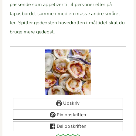
passende som appe­tiz­er til 4 per­son­er eller på
tapas­bor­det sam­men med en masse andre småret­
ter. Spiller gedeosten hov­e­drollen i måltidet skal du
bruge mere gedeost.
Udskriv
Pin opskriften
Del opskriften