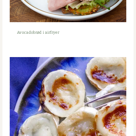
Avo­cado­brød i airfryer