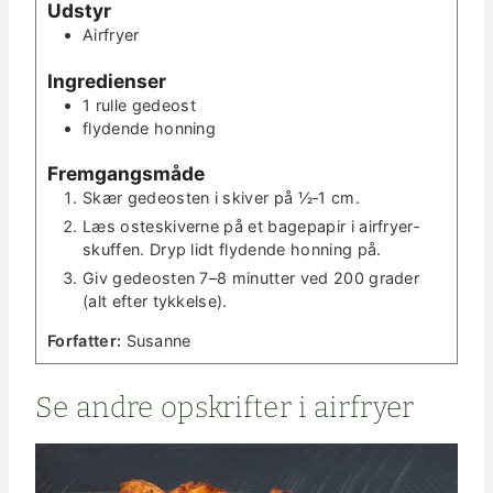
Udstyr
­
r
Air­fry­er
t
e
Ingre­di­enser
r
1
rulle
gedeost
fly­dende honning
Frem­gangsmåde
Skær gedeosten i skiv­er på ½‑1 cm.
Læs osteskiverne på et bagepa­pir i air­fry­er­
skuf­fen. Dryp lidt fly­dende hon­ning på.
Giv gedeosten 7–8 min­ut­ter ved 200 grad­er
(alt efter tykkelse).
For­fat­ter:
Susanne
Se andre opskrifter i airfryer