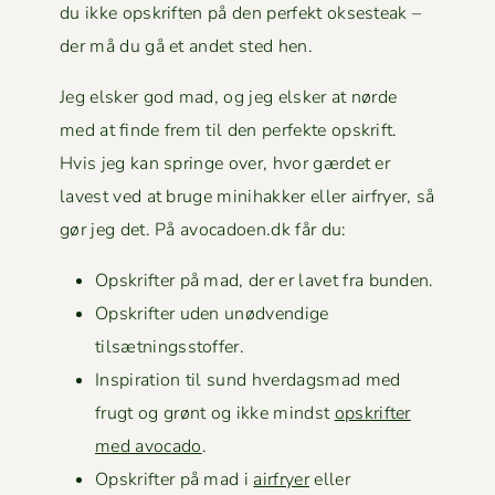
du ikke opskriften på den per­fekt okses­teak –
der må du gå et andet sted hen.
Jeg elsker god mad, og jeg elsker at nørde
med at finde frem til den per­fek­te opskrift.
Hvis jeg kan springe over, hvor gærdet er
lavest ved at bruge mini­hakker eller air­fry­er, så
gør jeg det. På avocadoen.dk får du:
Opskrifter på mad, der er lavet fra bunden.
Opskrifter uden unød­vendi­ge
tilsætningsstoffer.
Inspi­ra­tion til sund hverdags­mad med
frugt og grønt og ikke mindst
opskrifter
med avo­ca­do
.
Opskrifter på mad i
air­fry­er
eller