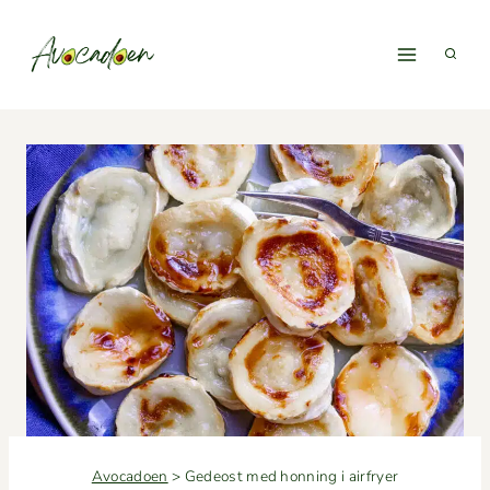
Fortsæt
til
indhold
Avocadoen
>
Gedeost med honning i airfryer