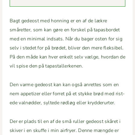
Bagt gedeost med hon­ning er en af de lækre
småret­ter, som kan gøre en forskel på tapas­bor­det
med en min­i­mal ind­sats. Når du bager osten for sig
selv i stedet for på brødet, bliv­er den mere flek­si­bel.
På den måde kan hver enkelt selv vælge, hvor­dan de
vil spise den på tapastallerkenen.
Den varme gedeost kan kan også anrettes som en
nem appe­tiz­er eller for­ret på et stykke brød med rist­
ede val­nød­der, sylt­ede rødløg eller krydderurter.
Der er plads til en af de små ruller gedeost skåret i
skiv­er i en skuffe i min air­fry­er. Denne mængde er