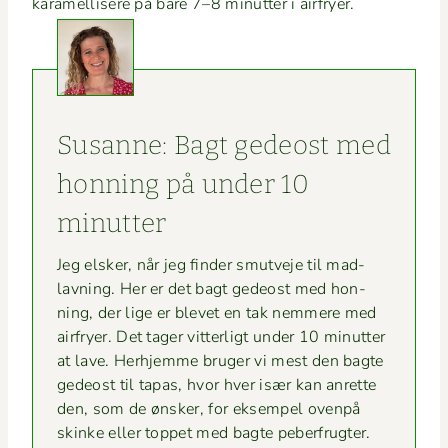
karamel­lis­ere på bare 7–8 min­ut­ter i airfryer.
Susanne: Bagt gedeost med
hon­ning på under 10
minutter
Jeg elsker, når jeg find­er smutve­je til mad­
lavn­ing. Her er det bagt gedeost med hon­
ning, der lige er blevet en tak nem­mere med
air­fry­er. Det tager vit­terligt under 10 min­ut­ter
at lave. Her­hjemme bruger vi mest den bagte
gedeost til tapas, hvor hver især kan anrette
den, som de ønsker, for eksem­pel oven­på
skinke eller top­pet med bagte peberfrugter.