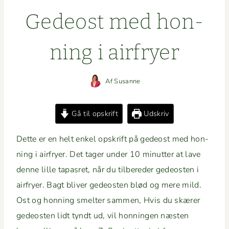
Gedeost med hon­
ning i airfryer
Af
Susanne
Gå til opskrift
Udskriv
Dette er en helt enkel opskrift på gedeost med hon­
ning i air­fry­er. Det tager under 10 min­ut­ter at lave
denne lille tapas­ret, når du tilbered­er gedeosten i
air­fry­er. Bagt bliv­er gedeosten blød og mere mild.
Ost og hon­ning smelter sam­men, Hvis du skær­er
gedeosten lidt tyn­dt ud, vil hon­nin­gen næsten