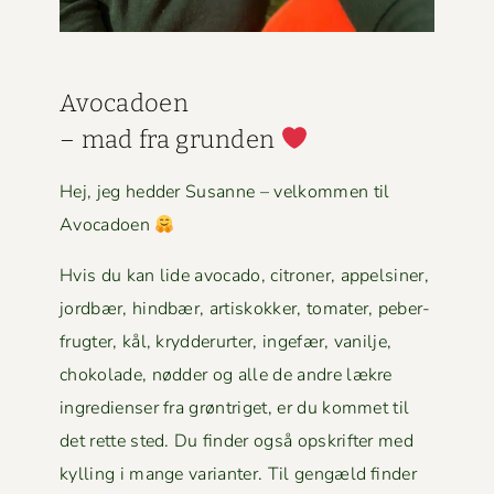
Avo­ca­doen
– mad fra grun­den
Hej, jeg hed­der Susanne – velkom­men til
Avocadoen
Hvis du kan lide avo­ca­do, cit­roner, appelsin­er,
jord­bær, hind­bær, artiskokker, tomater, peber­
frugter, kål, kry­d­derurter, inge­fær, vanil­je,
choko­lade, nød­der og alle de andre lækre
ingre­di­enser fra grøn­triget, er du kom­met til
det rette sted. Du find­er også opskrifter med
kylling i mange vari­anter. Til gengæld find­er