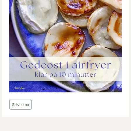
Indlæg-
#
Honning
tags: