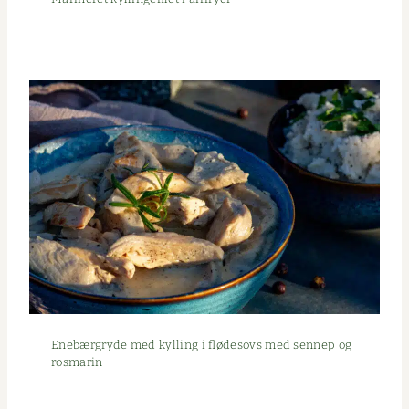
Enebær­gryde med kylling i flødes­ovs med sen­nep og
rosmarin