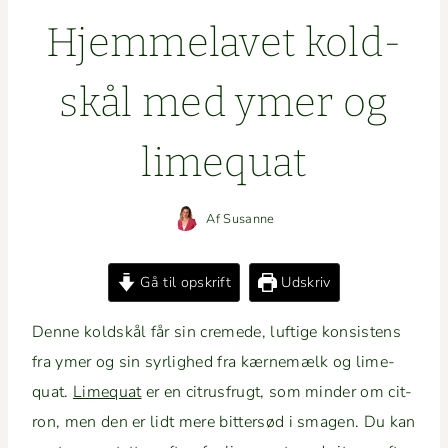
Hjem­melavet kold­
skål med ymer og
limequat
Af
Susanne
Gå til opskrift
Udskriv
Denne kold­skål får sin cremede, luftige kon­sis­tens
fra ymer og sin syrlighed fra kærnemælk og lime­
quat.
Lime­quat
er en cit­rusfrugt, som min­der om cit­
ron, men den er lidt mere bit­ter­sød i sma­gen. Du kan