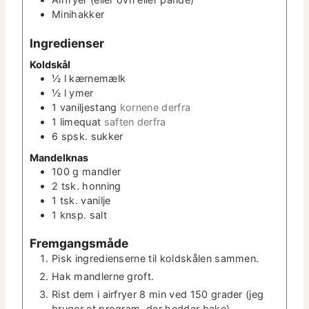
Mini­hakker
e
r
Ingre­di­enser
Kold­skål
½
l
kærnemælk
½
l
ymer
1
vanil­jes­tang
kornene der­fra
1
lime­quat
saften der­fra
6
spsk.
sukker
Man­delk­nas
100
g
man­dler
2
tsk.
hon­ning
1
tsk.
vanil­je
1
knsp. salt
Frem­gangsmåde
Pisk ingre­di­enserne til kold­skålen sammen.
Hak man­dlerne groft.
Rist dem i air­fry­er 8 min ved 150 grad­er (jeg
bruger et pro­gram, der hed­der bake).