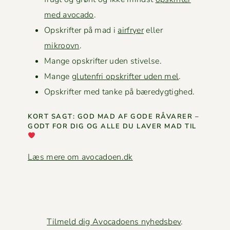
med avo­ca­do
.
Opskrifter på mad i
air­fry­er
eller
mikroovn
.
Mange opskrifter uden stivelse.
Mange
gluten­fri opskrifter uden mel
.
Opskrifter med tanke på bæredygtighed.
KORT SAGT: GOD MAD AF GODE RÅVAR­ER –
GODT FOR DIG OG ALLE DU LAVER MAD TIL
Læs mere om avocadoen.dk
Tilmeld dig Avocadoens nyhedsbev
.