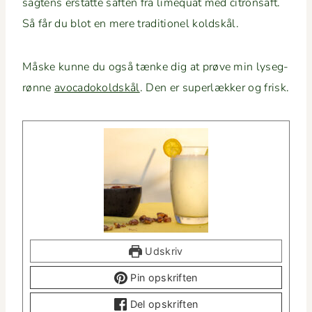
sagtens erstat­te saften fra lime­quat med cit­ron­saft.
Så får du blot en mere tra­di­tionel koldskål.
Måske kunne du også tænke dig at prøve min lyseg­
rønne
avo­cadokold­skål
. Den er super­lækker og frisk.
Udskriv
Pin opskriften
Del opskriften