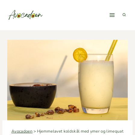
Fortsæt
til
indhold
Avocadoen
>
Hjemmelavet koldskål med ymer og limequat