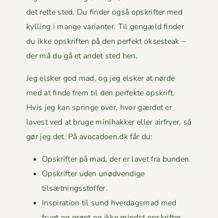
det rette sted. Du find­er også opskrifter med
kylling i mange vari­anter. Til gengæld find­er
du ikke opskriften på den per­fekt okses­teak –
der må du gå et andet sted hen.
Jeg elsker god mad, og jeg elsker at nørde
med at finde frem til den per­fek­te opskrift.
Hvis jeg kan springe over, hvor gærdet er
lavest ved at bruge mini­hakker eller air­fry­er, så
gør jeg det. På avocadoen.dk får du:
Opskrifter på mad, der er lavet fra bunden.
Opskrifter uden unød­vendi­ge
tilsætningsstoffer.
Inspi­ra­tion til sund hverdags­mad med
frugt og grønt og ikke mindst
opskrifter