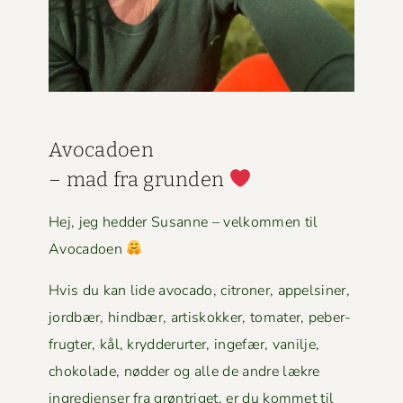
Avo­ca­doen
– mad fra grun­den
Hej, jeg hed­der Susanne – velkom­men til
Avocadoen
Hvis du kan lide avo­ca­do, cit­roner, appelsin­er,
jord­bær, hind­bær, artiskokker, tomater, peber­
frugter, kål, kry­d­derurter, inge­fær, vanil­je,
choko­lade, nød­der og alle de andre lækre
ingre­di­enser fra grøn­triget, er du kom­met til