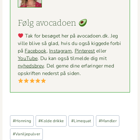
Følg avo­ca­doen
Tak for besøget her på avocadoen.dk. Jeg
ville blive så glad, hvis du også kiggede for­bi
på
Face­book
,
Insta­gram
,
Pin­ter­est
eller
YouTube
. Du kan også tilmelde dig mit
nyheds­brev
. Del gerne dine erfaringer med
opskriften ned­er­st på siden.
Indlæg-
#
Honning
#
Kolde drikke
#
Limequat
#
Mandler
tags:
#
Vaniljepulver