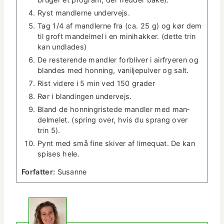
Ryst man­dlerne undervejs.
Tag 1/4 af man­dlerne fra (ca. 25 g) og kør dem
til groft man­delmel i en mini­hakker. (dette trin
kan undlades)
De resterende man­dler for­bliv­er i air­fry­eren og
blandes med hon­ning, vanil­jepul­ver og salt.
Rist videre i 5 min ved 150 grader
Rør i blandin­gen undervejs.
Bland de hon­ningrist­ede man­dler med man­
delmelet. (spring over, hvis du sprang over
trin 5).
Pynt med små fine skiv­er af lime­quat. De kan
spis­es hele.
For­fat­ter:
Susanne