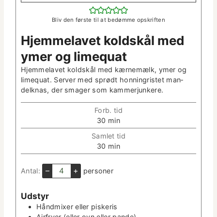
Bliv den første til at bedømme opskriften
Hjem­melavet kold­skål med
ymer og limequat
Hjem­melavet kold­skål med kærnemælk, ymer og
lime­quat. Serv­er med sprødt hon­ningris­tet man­
delk­nas, der smager som kammerjunkere.
Forb. tid
m
30
min
i
Sam­let tid
n
m
30
min
­
i
u
n
–
+
Antal:
per­son­er
t
­
­
u
t
Udstyr
t
e
Hånd­mix­er eller piskeris
­
r
Air­fry­er
(eller ovn eller pande)
t