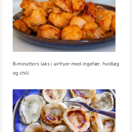
8‑minutters laks i air­fry­er med inge­fær, hvidløg
og chili