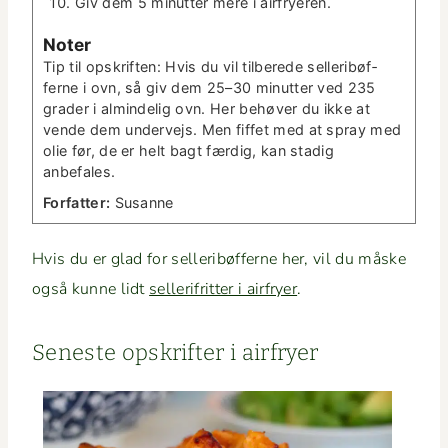
Giv dem 5 min­ut­ter mere i airfryeren.
Not­er
Tip til opskriften: Hvis du vil tilberede sel­l­eribøf­
ferne i ovn, så giv dem 25–30 min­ut­ter ved 235
grad­er i almin­delig ovn. Her behøver du ikke at
vende dem under­ve­js. Men fif­fet med at spray med
olie før, de er helt bagt færdig, kan stadig
anbefales.
For­fat­ter:
Susanne
Hvis du er glad for sel­l­eribøf­ferne her, vil du måske
også kunne lidt
sel­l­er­ifrit­ter i air­fry­er
.
Sen­este opskrifter i airfryer