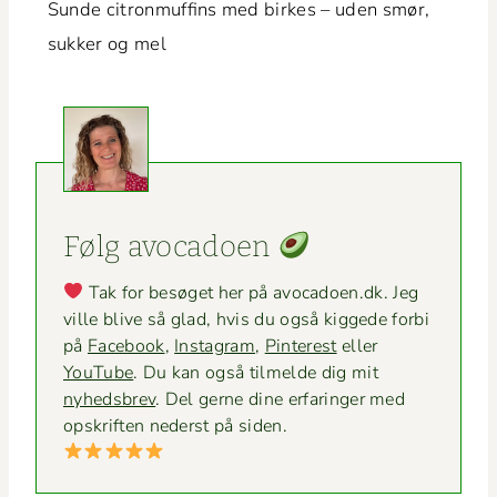
Sunde cit­ron­muffins med birkes – uden smør,
sukker og mel
Følg avo­ca­doen
Tak for besøget her på avocadoen.dk. Jeg
ville blive så glad, hvis du også kiggede for­bi
på
Face­book
,
Insta­gram
,
Pin­ter­est
eller
YouTube
. Du kan også tilmelde dig mit
nyheds­brev
. Del gerne dine erfaringer med
opskriften ned­er­st på siden.