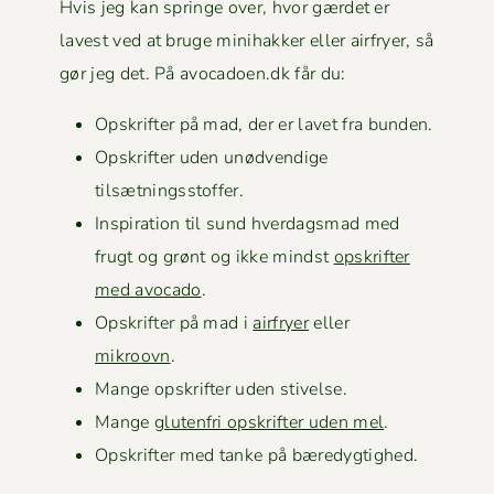
Hvis jeg kan springe over, hvor gærdet er
lavest ved at bruge mini­hakker eller air­fry­er, så
gør jeg det. På avocadoen.dk får du:
Opskrifter på mad, der er lavet fra bunden.
Opskrifter uden unød­vendi­ge
tilsætningsstoffer.
Inspi­ra­tion til sund hverdags­mad med
frugt og grønt og ikke mindst
opskrifter
med avo­ca­do
.
Opskrifter på mad i
air­fry­er
eller
mikroovn
.
Mange opskrifter uden stivelse.
Mange
gluten­fri opskrifter uden mel
.
Opskrifter med tanke på bæredygtighed.