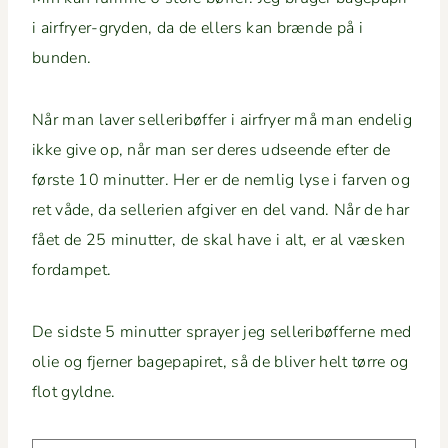
i air­fry­er-gry­den, da de ellers kan brænde på i
bunden.
Når man laver sel­l­eribøf­fer i air­fry­er må man endelig
ikke give op, når man ser deres udseende efter de
første 10 min­ut­ter. Her er de nem­lig lyse i far­ven og
ret våde, da sel­l­e­rien afgiv­er en del vand. Når de har
fået de 25 min­ut­ter, de skal have i alt, er al væsken
fordampet.
De sid­ste 5 min­ut­ter sprayer jeg sel­l­eribøf­ferne med
olie og fjern­er bagepa­piret, så de bliv­er helt tørre og
flot gyldne.