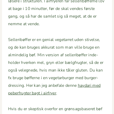
løsere i struk­turen. I air­fry­eren får sel­l­eribøf­ferne lov
at bage i 10 min­ut­ter, før de skal vendes første
gang, og så har de sam­let sig så meget, at de er
nemme at vende.
Sel­l­eribøf­fer er en genial veg­e­tar­ret uden stivelse,
og de kan bruges akku­rat som man ville bruge en
almin­delig bøf. Min ver­sion af sel­l­eribøf­fer inde­
hold­er hverken mel, gryn eller bæl­gfrugter, så de er
også veleg­nede, hvis man ikke tåler gluten. Du kan
fx bruge bøf­ferne i en veg­e­tar­burg­er med burg­er­
dress­ing. Her kan jeg anbe­fale denne
hay­dari med
peber­frugter bagt i air­fry­er
.
Hvis du er skep­tisk over­for en grøn­sags­baseret bøf