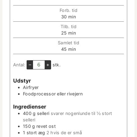
Forb. tid
m
30
min
i
Tilb. tid
n
m
25
min
­
i
u
Sam­let tid
n
t
m
45
min
­
­
i
u
t
n
–
+
Antal:
stk.
t
e
­
­
r
u
t
Udstyr
t
e
Air­fry­er
­
r
Food­proces­sor eller rivejern
t
e
Ingre­di­enser
r
400
g
sel­l­eri
svar­er nogen­lunde til ½ stort
selleri
150
g
revet ost
1
stort æg
2 hvis de er små