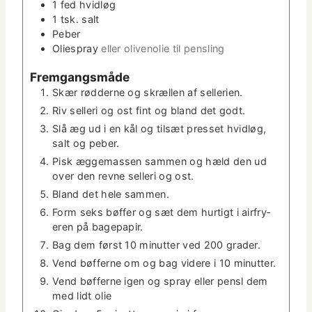
1
fed
hvidløg
1
tsk.
salt
Peber
Oliespray
eller oliveno­lie til pensling
Frem­gangsmåde
Skær rød­derne og skrællen af sellerien.
Riv sel­l­eri og ost fint og bland det godt.
Slå æg ud i en kål og tilsæt pres­set hvidløg,
salt og peber.
Pisk ægge­massen sam­men og hæld den ud
over den revne sel­l­eri og ost.
Bland det hele sammen.
Form seks bøf­fer og sæt dem hur­tigt i air­fry­
eren på bagepapir.
Bag dem først 10 min­ut­ter ved 200 grader.
Vend bøf­ferne om og bag videre i 10 minutter.
Vend bøf­ferne igen og spray eller pensl dem
med lidt olie