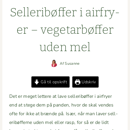
Sel­l­eribøf­fer i air­fry­
er – veg­e­tar­bøf­fer
uden mel
Af
Susanne
Gå til opskrift
Udskriv
Det er meget let­tere at lave sel­l­eribøf­fer i air­fry­er
end at stege dem på pan­den, hvor de skal vendes
ofte for ikke at brænde på. Især, når man laver sel­l­
eribøf­ferne uden mel eller rasp, for så er de lidt