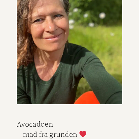
Avo­ca­doen
– mad fra grun­den