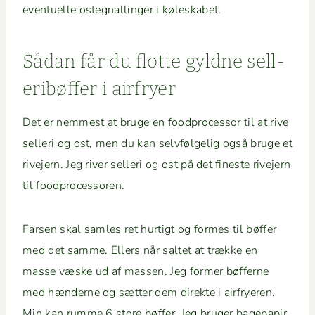
eventuelle osteg­nallinger i køleskabet.
Sådan får du flotte gyldne sel­l­
eribøf­fer i airfryer
Det er nemmest at bruge en food­proces­sor til at rive
sel­l­eri og ost, men du kan selvføl­gelig også bruge et
rive­jern. Jeg riv­er sel­l­eri og ost på det fineste rive­jern
til foodprocessoren.
Farsen skal sam­les ret hur­tigt og formes til bøf­fer
med det samme. Ellers når saltet at trække en
masse væske ud af massen. Jeg for­mer bøf­ferne
med hæn­derne og sæt­ter dem direk­te i air­fry­eren.
Min kan rumme 6 store bøf­fer. Jeg bruger bagepa­pir