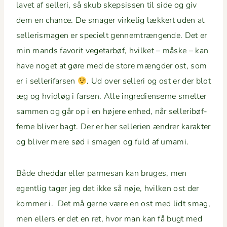
lavet af sel­l­eri, så skub skep­sis­sen til side og giv
dem en chance. De smager virke­lig lækkert uden at
sel­l­eris­ma­gen er specielt gen­nemtræn­gende. Det er
min mands favorit veg­e­tar­bøf, hvilket – måske – kan
have noget at gøre med de store mængder ost, som
er i sel­l­er­i­farsen
. Ud over sel­l­eri og ost er der blot
æg og hvidløg i farsen. Alle ingre­di­enserne smelter
sam­men og går op i en højere enhed, når sel­l­eribøf­
ferne bliv­er bagt. Der er her sel­l­e­rien ændr­er karak­ter
og bliv­er mere sød i sma­gen og fuld af umami.
Både ched­dar eller parme­san kan bruges, men
egentlig tager jeg det ikke så nøje, hvilken ost der
kom­mer i. Det må gerne være en ost med lidt smag,
men ellers er det en ret, hvor man kan få bugt med