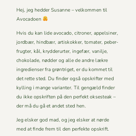
Hej, jeg hed­der Susanne – velkom­men til
Avocadoen
Hvis du kan lide avo­ca­do, cit­roner, appelsin­er,
jord­bær, hind­bær, artiskokker, tomater, peber­
frugter, kål, kry­d­derurter, inge­fær, vanil­je,
choko­lade, nød­der og alle de andre lækre
ingre­di­enser fra grøn­triget, er du kom­met til
det rette sted. Du find­er også opskrifter med
kylling i mange vari­anter. Til gengæld find­er
du ikke opskriften på den per­fekt okses­teak –
der må du gå et andet sted hen.
Jeg elsker god mad, og jeg elsker at nørde
med at finde frem til den per­fek­te opskrift.