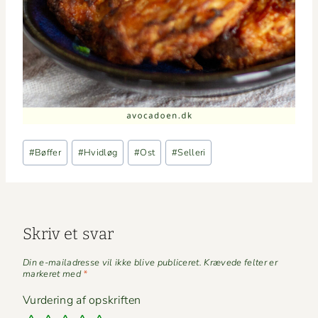
Indlæg-
#
Bøffer
#
Hvidløg
#
Ost
#
Selleri
tags:
Skriv et svar
Din e-mailadresse vil ikke blive publiceret.
Krævede felter er
markeret med
*
Vurdering af opskriften