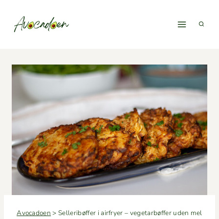
Fortsæt
til
indhold
Avocadoen
>
Selleribøffer i airfryer – vegetarbøffer uden mel