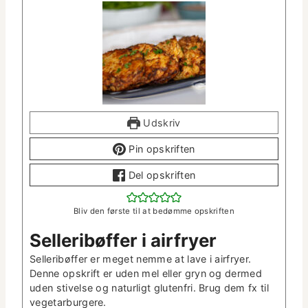
Udskriv
Pin opskriften
Del opskriften
Bliv den første til at bedømme opskriften
Sel­l­eribøf­fer i airfryer
Sel­l­eribøf­fer er meget nemme at lave i air­fry­er.
Denne opskrift er uden mel eller gryn og dermed
uden stivelse og naturligt gluten­fri. Brug dem fx til
vegetarburgere.