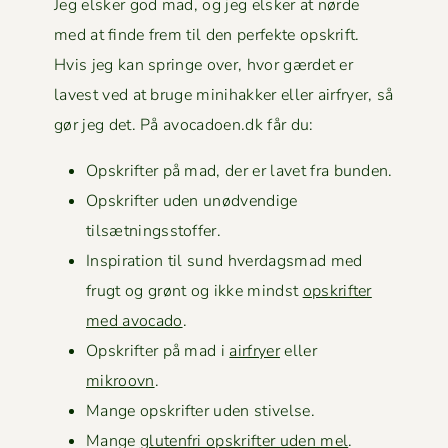
Jeg elsker god mad, og jeg elsker at nørde
med at finde frem til den per­fek­te opskrift.
Hvis jeg kan springe over, hvor gærdet er
lavest ved at bruge mini­hakker eller air­fry­er, så
gør jeg det. På avocadoen.dk får du:
Opskrifter på mad, der er lavet fra bunden.
Opskrifter uden unød­vendi­ge
tilsætningsstoffer.
Inspi­ra­tion til sund hverdags­mad med
frugt og grønt og ikke mindst
opskrifter
med avo­ca­do
.
Opskrifter på mad i
air­fry­er
eller
mikroovn
.
Mange opskrifter uden stivelse.
Mange
gluten­fri opskrifter uden mel
.