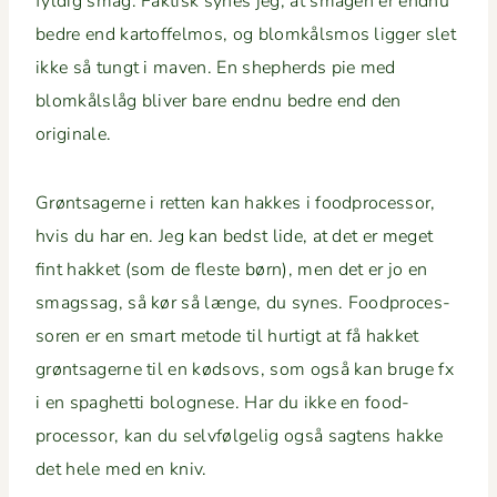
fyldig smag. Fak­tisk synes jeg, at sma­gen er end­nu
bedre end kartof­fel­mos, og blomkålsmos lig­ger slet
ikke så tungt i maven. En shep­herds pie med
blomkål­slåg bliv­er bare end­nu bedre end den
originale.
Grøntsagerne i ret­ten kan hakkes i food­proces­sor,
hvis du har en. Jeg kan bedst lide, at det er meget
fint hakket (som de fleste børn), men det er jo en
smagssag, så kør så længe, du synes. Food­proces­
soren er en smart metode til hur­tigt at få hakket
grøntsagerne til en kødsovs, som også kan bruge fx
i en spaghet­ti bolog­nese. Har du ikke en food­
proces­sor, kan du selvføl­gelig også sagtens hakke
det hele med en kniv.