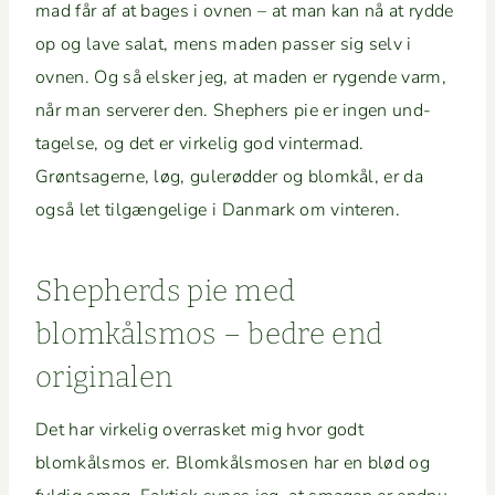
mad får af at bages i ovnen – at man kan nå at rydde
op og lave salat, mens maden pass­er sig selv i
ovnen. Og så elsker jeg, at maden er rygende varm,
når man server­er den. Shep­hers pie er ingen und­
tagelse, og det er virke­lig god vin­ter­mad.
Grøntsagerne, løg, gulerød­der og blomkål, er da
også let tilgæn­gelige i Dan­mark om vinteren.
Shep­herds pie med
blomkålsmos – bedre end
originalen
Det har virke­lig over­ras­ket mig hvor godt
blomkålsmos er. Blomkålsmosen har en blød og