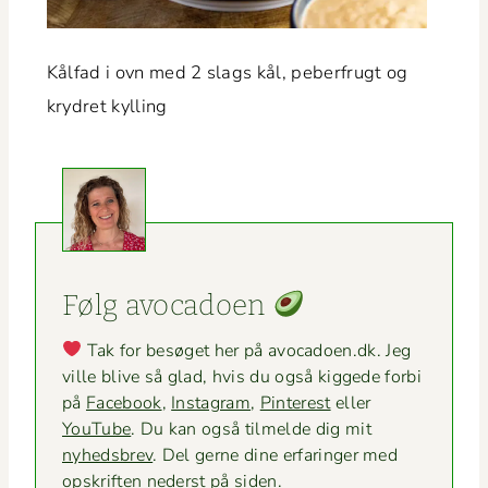
Kål­fad i ovn med 2 slags kål, peber­frugt og
kry­dret kylling
Følg avo­ca­doen
Tak for besøget her på avocadoen.dk. Jeg
ville blive så glad, hvis du også kiggede for­bi
på
Face­book
,
Insta­gram
,
Pin­ter­est
eller
YouTube
. Du kan også tilmelde dig mit
nyheds­brev
. Del gerne dine erfaringer med
opskriften ned­er­st på siden.