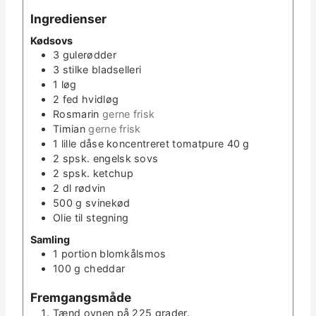
e
Ingre­di­enser
r
Kødsovs
3
gulerød­der
3
stilke blad­sel­leri
1
løg
2
fed
hvidløg
Ros­marin
gerne frisk
Timi­an
gerne frisk
1
lille dåse kon­cen­tr­eret tomat­pure 40 g
2
spsk.
engel­sk sovs
2
spsk.
ketchup
2
dl
rød­vin
500
g
svinekød
Olie til stegning
Sam­ling
1
por­tion blomkålsmos
100
g
ched­dar
Frem­gangsmåde
Tænd ovnen på 225 grader.