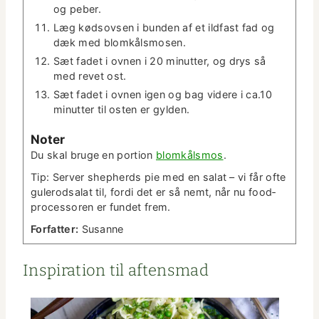
og peber.
Læg kødsovsen i bun­den af et ild­fast fad og
dæk med blomkålsmosen.
Sæt fadet i ovnen i 20 min­ut­ter, og drys så
med revet ost.
Sæt fadet i ovnen igen og bag videre i ca.10
min­ut­ter til osten er gylden.
Not­er
Du skal bruge en por­tion
blomkålsmos
.
Tip: Serv­er shep­herds pie med en salat – vi får ofte
gulerod­salat til, for­di det er så nemt, når nu food­
proces­soren er fun­det frem.
For­fat­ter:
Susanne
Inspi­ra­tion til aftensmad