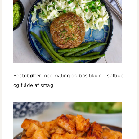
Pesto­bøf­fer med kylling og basi­likum – saftige
og fulde af smag