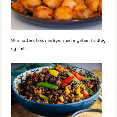
8‑minutters laks i air­fry­er med inge­fær, hvidløg
og chili