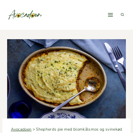
Fortsæt
til
indhold
Avocadoen
>
Shepherds pie med blomkålsmos og svinekød