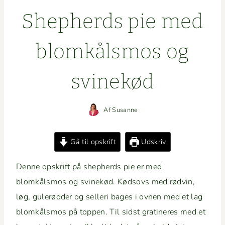
Shep­herds pie med
blomkålsmos og
svinekød
Af
Susanne
Gå til opskrift
Udskriv
Denne opskrift på shep­herds pie er med
blomkålsmos og svinekød. Kødsovs med rød­vin,
løg, gulerød­der og sel­l­eri bages i ovnen med et lag
blomkålsmos på top­pen. Til sidst gratineres med et