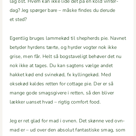
lag ost. Hvem kan ikke lide det på en kold vin­ter­
dag? Jeg spørg­er bare – måske find­es du derude
et sted?
Egentlig bruges lam­mekød til shep­herds pie. Navnet
bety­der hyr­dens tærte, og hyrder vogter nok ikke
grise, men får. Helt så bogstaveligt behøver det nu
nok ikke at tages. Du kan sagtens vælge andet
hakket kød end svinekød, fx kyllingekød. Med
oksekød kaldes ret­ten for cot­tage pie. Der er så
mange gode smags­gi­vere i ret­ten, så den bliv­er
lækker uanset hvad – rigtig com­fort food.
Jeg er ret glad for mad i ovnen. Det skønne ved ovn­
mad er – ud over den abso­lut fan­tastiske smag, som