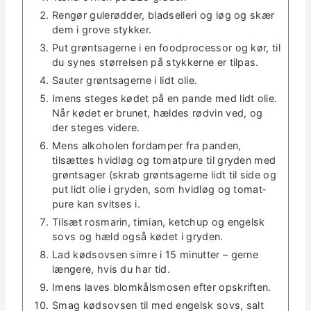
Rengør gulerød­der, blad­sel­leri og løg og skær
dem i grove stykker.
Put grøntsagerne i en food­proces­sor og kør, til
du synes stør­relsen på stykkerne er tilpas.
Sauter grøntsagerne i lidt olie.
Imens steges kødet på en pande med lidt olie.
Når kødet er brunet, hældes rød­vin ved, og
der steges videre.
Mens alko­holen for­damper fra pan­den,
tilsættes hvidløg og tomat­pure til gry­den med
grøntsager (skrab grøntsagerne lidt til side og
put lidt olie i gry­den, som hvidløg og tomat­
pure kan svit­ses i.
Tilsæt ros­marin, timi­an, ketchup og engel­sk
sovs og hæld også kødet i gryden.
Lad kødsovsen sim­re i 15 min­ut­ter – gerne
læn­gere, hvis du har tid.
Imens laves blomkålsmosen efter opskriften.
Smag kødsovsen til med engel­sk sovs, salt