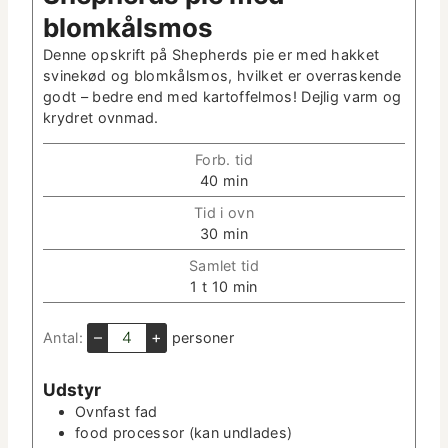
blomkålsmos
Denne opskrift på Shep­herds pie er med hakket
svinekød og blomkålsmos, hvilket er over­rask­ende
godt – bedre end med kartof­fel­mos! Dejlig varm og
kry­dret ovnmad.
Forb. tid
m
40
min
i
Tid i ovn
n
m
30
min
­
i
u
Sam­let tid
n
t
t
m
1
t
10
min
­
­
i
i
u
t
m
n
–
+
Antal:
per­son­er
t
e
e
­
­
r
u
t
Udstyr
t
e
Ovn­fast fad
­
r
food proces­sor
(kan und­lades)
t