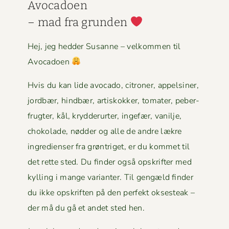
Avo­ca­doen
– mad fra grun­den
Hej, jeg hed­der Susanne – velkom­men til
Avocadoen
Hvis du kan lide avo­ca­do, cit­roner, appelsin­er,
jord­bær, hind­bær, artiskokker, tomater, peber­
frugter, kål, kry­d­derurter, inge­fær, vanil­je,
choko­lade, nød­der og alle de andre lækre
ingre­di­enser fra grøn­triget, er du kom­met til
det rette sted. Du find­er også opskrifter med
kylling i mange vari­anter. Til gengæld find­er
du ikke opskriften på den per­fekt okses­teak –
der må du gå et andet sted hen.