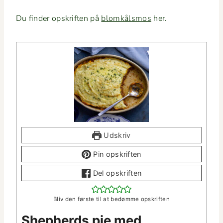
Du find­er opskriften på
blomkålsmos
her.
Udskriv
Pin opskriften
Del opskriften
Bliv den første til at bedømme opskriften
Shep­herds pie med