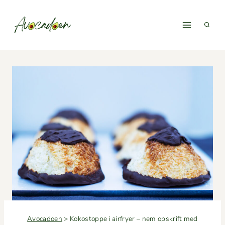
Fortsæt
til
indhold
Avocadoen
>
Kokostoppe i airfryer – nem opskrift med