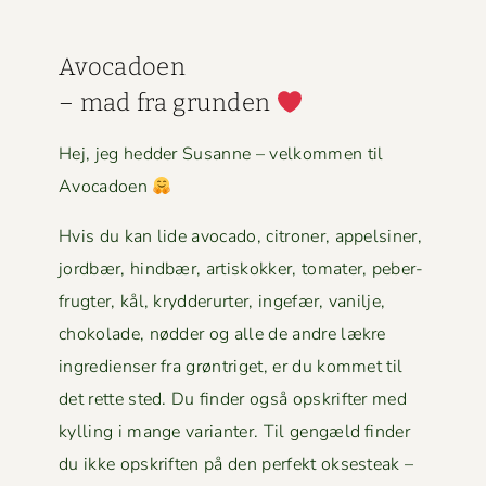
Avo­ca­doen
– mad fra grun­den
Hej, jeg hed­der Susanne – velkom­men til
Avocadoen
Hvis du kan lide avo­ca­do, cit­roner, appelsin­er,
jord­bær, hind­bær, artiskokker, tomater, peber­
frugter, kål, kry­d­derurter, inge­fær, vanil­je,
choko­lade, nød­der og alle de andre lækre
ingre­di­enser fra grøn­triget, er du kom­met til
det rette sted. Du find­er også opskrifter med
kylling i mange vari­anter. Til gengæld find­er
du ikke opskriften på den per­fekt okses­teak –