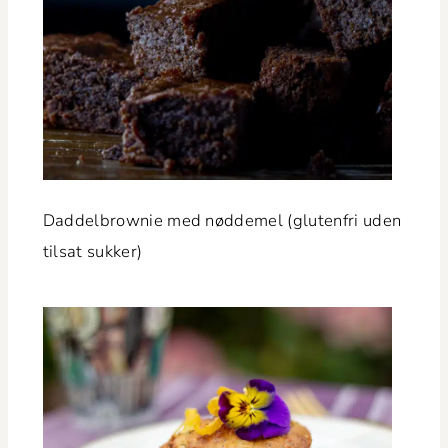
Dad­del­brown­ie med nød­demel (gluten­fri uden
tilsat sukker)