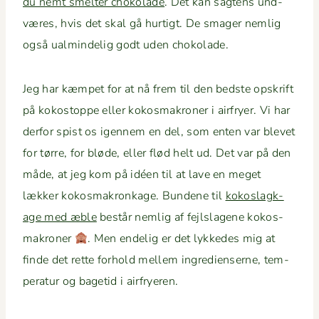
du nemt smelter choko­lade
. Det kan sagtens und­
væres, hvis det skal gå hur­tigt. De smager nem­lig
også ual­min­delig godt uden chokolade.
Jeg har kæm­pet for at nå frem til den bed­ste opskrift
på kokostoppe eller kokos­makro­ner i air­fry­er. Vi har
der­for spist os igen­nem en del, som enten var blevet
for tørre, for bløde, eller flød helt ud. Det var på den
måde, at jeg kom på idéen til at lave en meget
lækker kokos­makro­nk­age. Bun­dene til
kokoslagk­
age med æble
består nem­lig af fejl­sla­gene kokos­
makro­ner
. Men endelig er det lykkedes mig at
finde det rette forhold mellem ingre­di­enserne, tem­
per­atur og bagetid i airfryeren.