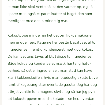
at man ikke skal vente på, at den varmer op, og så
spar­er man også et par min­ut­ter af bage­ti­den sam­
men­lignet med den almin­delig ovn.
Kokostoppe min­der en hel del om kokos­makro­ner,
men er uden æg. Kagerne her består basalt set af to
ingre­di­enser, nem­lig kon­denseret mælk og kokos.
De kan sagtens laves af blot disse to ingre­di­enser.
Både kokos og kon­denseret mælk har lang hold­
barhed, så det er ingre­di­enser, man altid kan have
klar i køkken­skuf­fen, hvis man plud­selig skulle blive
ramt af kage­trang eller uvent­ede gæster. Jeg har dog
til­fø­jet
vanil­je
for sma­gens skyld, og så har jeg pyn­
tet kokostop­pene med choko­lade –
se her, hvor­dan