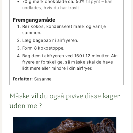
70
g
mørk choko­lade ca. 50%
til pynt – kan
und­lades, hvis du har travlt
Frem­gangsmåde
Rør kokos, kon­denseret mælk og vanil­je
sammen.
Læg bagepa­pir i airfryeren.
Form 8 kokostoppe.
Bag dem i air­fry­eren ved 160 i 12 min­ut­ter. Air­
fryere er forskel­lige, så måske skal de have
lidt mere eller min­dre i din airfryer.
For­fat­ter:
Susanne
Måske vil du også prøve disse kager
uden mel?