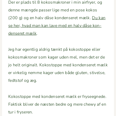
Der er plads til 8 kokos­makro­ner i min air­fry­er, og
denne mængde pass­er lige med en pose kokos
(200 g) og en halv dåse kon­denseret mælk.
Du kan
se her, hvad man kan lave med en halv dåse kon­
denseret mælk
.
Jeg har egentlig aldrig tænkt på kokostoppe eller
kokos­makro­ner som kager uden mel, men det er de
jo helt orig­inalt. Kokostoppe med kon­denseret mælk
er virke­lig nemme kager uden både gluten, stivelse,
fedt­stof og æg.
Kokostoppe med kon­denseret mælk er fry­seeg­nede.
Fak­tisk bliv­er de næsten bedre og mere chewy af en
tur i fryseren.