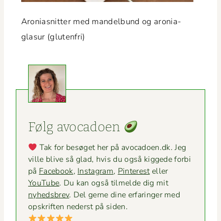
Aro­ni­as­nit­ter med man­del­bund og aro­nia­
glasur (gluten­fri)
Følg avo­ca­doen
Tak for besøget her på avocadoen.dk. Jeg
ville blive så glad, hvis du også kiggede for­bi
på
Face­book
,
Insta­gram
,
Pin­ter­est
eller
YouTube
. Du kan også tilmelde dig mit
nyheds­brev
. Del gerne dine erfaringer med
opskriften ned­er­st på siden.