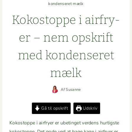
kondenseret mælk
Kokostoppe i air­fry­
er – nem opskrift
med kon­denseret
mælk
Af
Susanne
Gå til opskrift
Udskriv
Kokostoppe i air­fry­er er ubetinget ver­dens hur­tig­ste
kokostoppe. Det gode ved at bage kage i air­fry­er er,