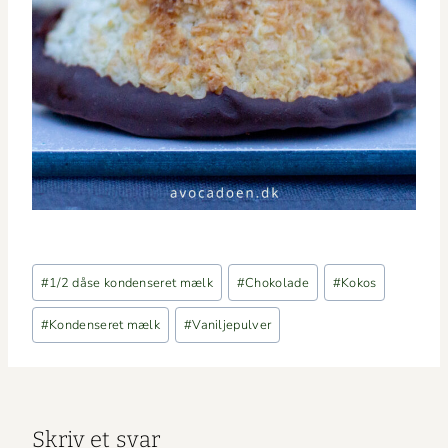
Indlæg-
#
1/2 dåse kondenseret mælk
#
Chokolade
#
Kokos
tags:
#
Kondenseret mælk
#
Vaniljepulver
Skriv et svar