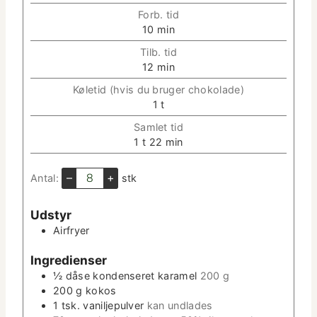
Forb. tid
m
10
min
i
Tilb. tid
n
m
12
min
­
i
u
Køletid (hvis du bruger choko­lade)
n
t
t
1
t
­
­
i
u
Sam­let tid
t
m
t
t
m
1
t
22
min
e
e
­
i
i
r
t
m
n
–
+
Antal:
stk
e
e
­
r
u
Udstyr
t
Air­fry­er
­
t
Ingre­di­enser
e
r
½
dåse kon­denseret karamel
200 g
200
g
kokos
1
tsk.
vanil­jepul­ver
kan und­lades