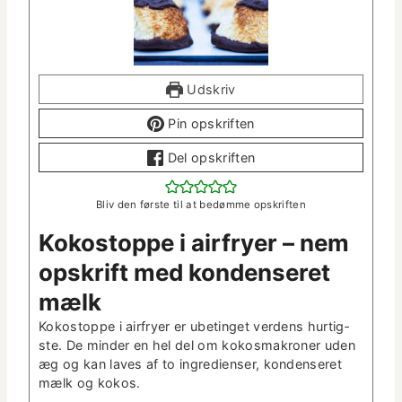
Udskriv
Pin opskriften
Del opskriften
Bliv den første til at bedømme opskriften
Kokostoppe i air­fry­er – nem
opskrift med kon­denseret
mælk
Kokostoppe i air­fry­er er ubetinget ver­dens hur­tig­
ste. De min­der en hel del om kokos­makro­ner uden
æg og kan laves af to ingre­di­enser, kon­denseret
mælk og kokos.