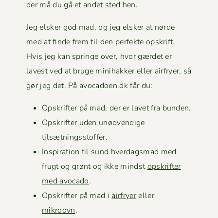
der må du gå et andet sted hen.
Jeg elsker god mad, og jeg elsker at nørde
med at finde frem til den per­fek­te opskrift.
Hvis jeg kan springe over, hvor gærdet er
lavest ved at bruge mini­hakker eller air­fry­er, så
gør jeg det. På avocadoen.dk får du:
Opskrifter på mad, der er lavet fra bunden.
Opskrifter uden unød­vendi­ge
tilsætningsstoffer.
Inspi­ra­tion til sund hverdags­mad med
frugt og grønt og ikke mindst
opskrifter
med avo­ca­do
.
Opskrifter på mad i
air­fry­er
eller
mikroovn
.