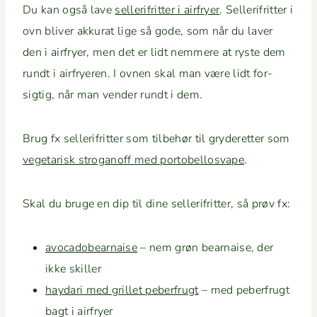
Du kan også lave
sel­l­er­ifrit­ter i air­fry­er
. Sel­l­er­ifrit­ter i
ovn bliv­er akku­rat lige så gode, som når du laver
den i air­fry­er, men det er lidt nem­mere at ryste dem
rundt i air­fry­eren. I ovnen skal man være lidt for­
sigtig, når man vender rundt i dem.
Brug fx sel­l­er­ifrit­ter som tilbe­hør til gry­deretter som
veg­e­tarisk stroganoff med por­to­bel­los­vape
.
Skal du bruge en dip til dine sel­l­er­ifrit­ter, så prøv fx:
avo­cadobear­naise
– nem grøn bear­naise, der
ikke skiller
hay­dari med gril­let peber­frugt
– med peber­frugt
bagt i airfryer