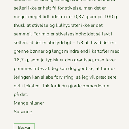
sel­leri ikke er helt fri for stivelse, men det er
meget meget lidt, idet der er 0,37 gram pr. 100 g
(husk at stivelse og kul­hy­drater ikke er det
samme). For mig er stivelsesind­hold­et så lavt i
sel­l­eri, at det er ube­ty­deligt – 1/3 af, hvad der er i
grønne bøn­ner og langt min­dre end i kartofler med
16,7 g, som jo typisk er den grøntsag, man laver
pommes frites af. Jeg kan dog godt se, at for­mu­
lerin­gen kan skabe forvir­ring, så jeg vil præ­cis­ere
det i tek­sten. Tak for­di du gjorde opmærk­som
på det.
Mange hilsner
Susanne
Besvar