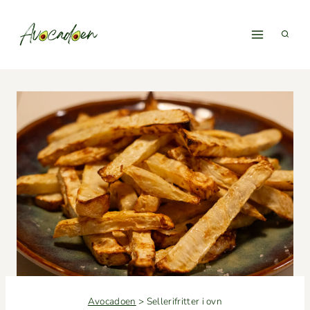
Fortsæt
til
indhold
Avocadoen
>
Sellerifritter i ovn