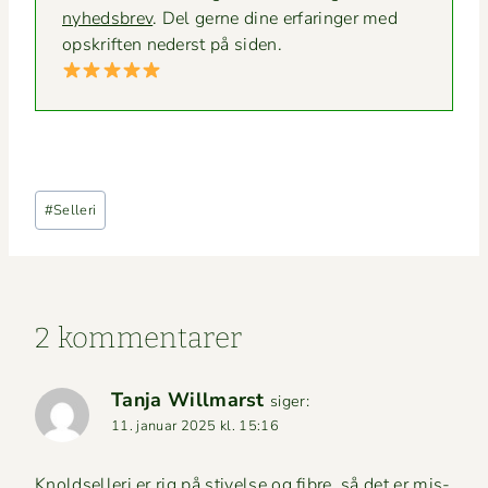
nyheds­brev
. Del gerne dine erfaringer med
opskriften ned­er­st på siden.
Indlæg-
#
Selleri
tags:
2 kommentarer
Tanja Willmarst
siger:
11. januar 2025 kl. 15:16
Knold­sel­leri er rig på stivelse og fibre, så det er mis­