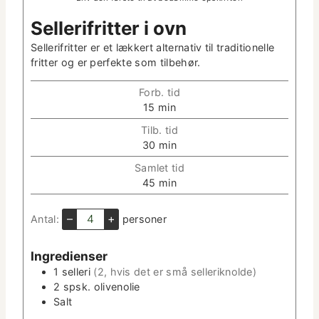
Sel­l­er­ifrit­ter i ovn
Sel­l­er­ifrit­ter er et lækkert alter­na­tiv til tra­di­tionelle
frit­ter og er per­fek­te som tilbehør.
Forb. tid
m
15
min
i
Tilb. tid
n
m
30
min
­
i
u
Sam­let tid
n
t
m
45
min
­
­
i
u
t
n
–
+
Antal:
per­son­er
t
e
­
­
r
u
t
Ingre­di­enser
t
e
1
sel­l­eri
(2, hvis det er små selleriknolde)
­
r
2
spsk.
oliveno­lie
t
Salt
e
r