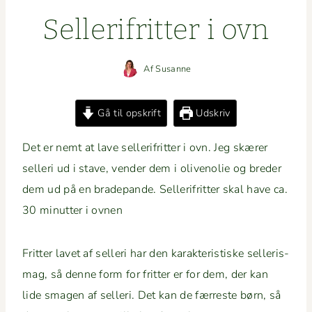
Sel­l­er­ifrit­ter i ovn
Af
Susanne
Gå til opskrift
Udskriv
Det er nemt at lave sel­l­er­ifrit­ter i ovn. Jeg skær­er
sel­l­eri ud i stave, vender dem i oliveno­lie og bred­er
dem ud på en brade­pande. Sel­l­er­ifrit­ter skal have ca.
30 min­ut­ter i ovnen
Frit­ter lavet af sel­l­eri har den karak­ter­is­tiske sel­l­eris­
mag, så denne form for frit­ter er for dem, der kan
lide sma­gen af sel­l­eri. Det kan de fær­reste børn, så