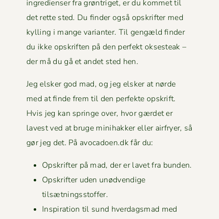
ingre­di­enser fra grøn­triget, er du kom­met til
det rette sted. Du find­er også opskrifter med
kylling i mange vari­anter. Til gengæld find­er
du ikke opskriften på den per­fekt okses­teak –
der må du gå et andet sted hen.
Jeg elsker god mad, og jeg elsker at nørde
med at finde frem til den per­fek­te opskrift.
Hvis jeg kan springe over, hvor gærdet er
lavest ved at bruge mini­hakker eller air­fry­er, så
gør jeg det. På avocadoen.dk får du:
Opskrifter på mad, der er lavet fra bunden.
Opskrifter uden unød­vendi­ge
tilsætningsstoffer.
Inspi­ra­tion til sund hverdags­mad med