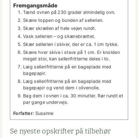
Frem­gangsmåde
Tænd ovnen på 230 grad­er almin­delig ovn.
Skære top­pen og bun­den af sellerien.
Skær skrællen af hele vejen rundt.
Vask sel­l­e­rien – og skærebrættet.
Skær sel­l­e­rien i skiv­er, der er ca. 1 cm tykke.
Skære hver skive i stave på 1 cm. Er knold­en
meget stor, kan sel­l­er­ifrit­terne deles i to.
Læg sel­l­er­ifrit­terne på en bage­plade med
bagepapir.
Læg sel­l­er­ifrit­terne på en bage­plade med
bagepa­pir og vend dem i olivenolie.
Bag dem i ovnen i ca. 30 min­ut­ter. Rør rundt et
par gange undervejs.
For­fat­ter:
Susanne
Se nyeste opskrifter på tilbe­hør