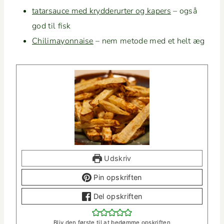
tatarsauce med kry­d­derurter og kapers
– også
god til fisk
Chili­may­on­naise
– nem metode med et helt æg
Udskriv
Pin opskriften
Del opskriften
Bliv den første til at bedømme opskriften