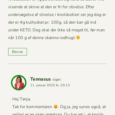
visende at skrive at den er fri for stivelse. Efter
under­søgelse af stivelse i knold­sel­leri ser jeg dog er
der er 4g kul­hy­drat pr. 100g, så den kan gå ind
under KETO. Dog skal der ikke så meget til, før man
når 100 g af denne skønne rodfrugt
Besvar
Tennasus
siger:
11. januar 2025 kl. 20:13
Hej Tan­ja.
Tak for kom­mentaren
. Og ja, jeg synes også, at
sel­l­eri er en skøn grøntsag. Du har ret i, at knold­