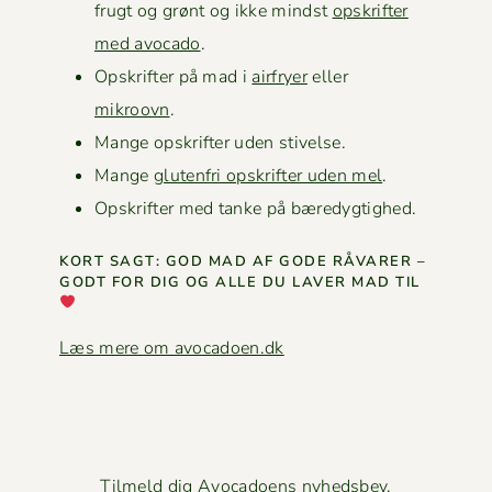
frugt og grønt og ikke mindst
opskrifter
med avo­ca­do
.
Opskrifter på mad i
air­fry­er
eller
mikroovn
.
Mange opskrifter uden stivelse.
Mange
gluten­fri opskrifter uden mel
.
Opskrifter med tanke på bæredygtighed.
KORT SAGT: GOD MAD AF GODE RÅVAR­ER –
GODT FOR DIG OG ALLE DU LAVER MAD TIL
Læs mere om avocadoen.dk
Tilmeld dig Avocadoens nyhedsbev
.