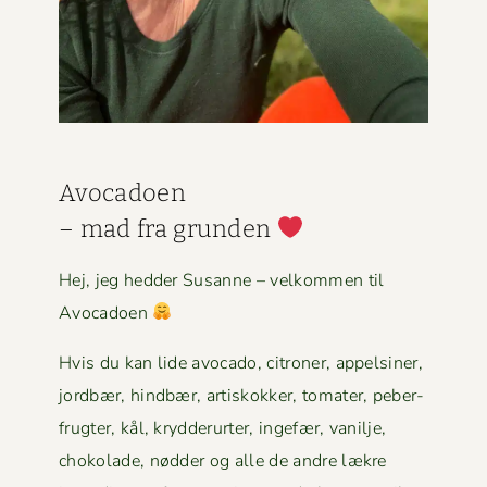
Avo­ca­doen
– mad fra grun­den
Hej, jeg hed­der Susanne – velkom­men til
Avocadoen
Hvis du kan lide avo­ca­do, cit­roner, appelsin­er,
jord­bær, hind­bær, artiskokker, tomater, peber­
frugter, kål, kry­d­derurter, inge­fær, vanil­je,
choko­lade, nød­der og alle de andre lækre