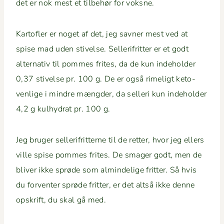
det er nok mest et tilbe­hør for voksne.
Kartofler er noget af det, jeg savn­er mest ved at
spise mad uden stivelse. Sel­l­er­ifrit­ter er et godt
alter­na­tiv til pommes frites, da de kun inde­hold­er
0,37 stivelse pr. 100 g. De er også rimeligt keto-
ven­lige i min­dre mængder, da sel­l­eri kun inde­hold­er
4,2 g kul­hy­drat pr. 100 g.
Jeg bruger sel­l­er­ifrit­terne til de ret­ter, hvor jeg ellers
ville spise pommes frites. De smager godt, men de
bliv­er ikke sprøde som almin­delige frit­ter. Så hvis
du for­ven­ter sprøde frit­ter, er det alt­så ikke denne
opskrift, du skal gå med.