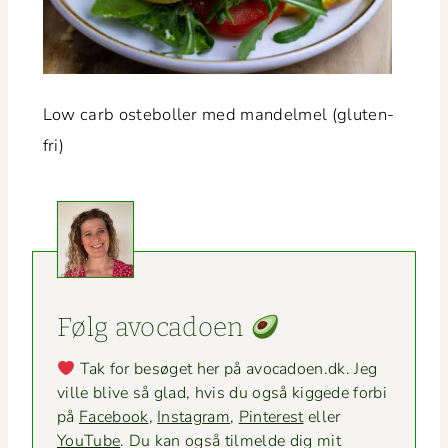
Low carb oste­boller med man­delmel (gluten­
fri)
Følg avo­ca­doen
Tak for besøget her på avocadoen.dk. Jeg
ville blive så glad, hvis du også kiggede for­bi
på
Face­book
,
Insta­gram
,
Pin­ter­est
eller
YouTube
. Du kan også tilmelde dig mit