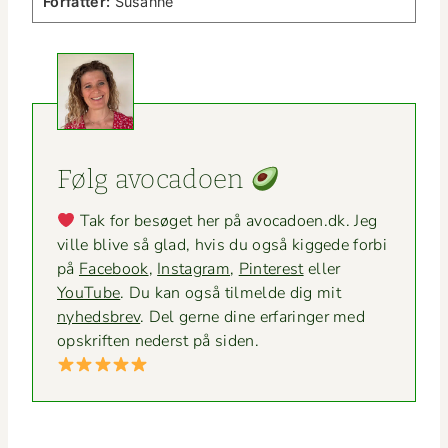
For­fat­ter:
Susanne
Følg avo­ca­doen
Tak for besøget her på avocadoen.dk. Jeg
ville blive så glad, hvis du også kiggede for­bi
på
Face­book
,
Insta­gram
,
Pin­ter­est
eller
YouTube
. Du kan også tilmelde dig mit
nyheds­brev
. Del gerne dine erfaringer med
opskriften ned­er­st på siden.