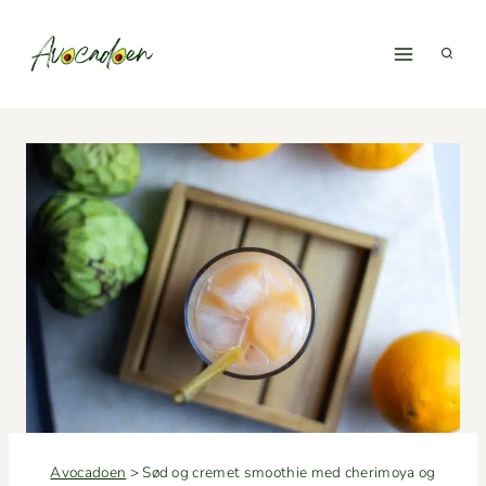
Fortsæt
til
indhold
Avocadoen
>
Sød og cremet smoothie med cherimoya og