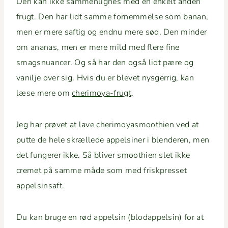
Den kan ikke sam­men­lignes med en enkelt anden
frugt. Den har lidt samme fornem­melse som banan,
men er mere saftig og end­nu mere sød. Den min­der
om ananas, men er mere mild med flere fine
smagsnu­ancer. Og så har den også lidt pære og
vanil­je over sig. Hvis du er blevet nys­ger­rig, kan
læse mere om
che­r­i­moya-frugt
.
Jeg har prøvet at lave che­r­i­moy­as­mooth­ien ved at
putte de hele skrællede appelsin­er i blenderen, men
det fun­ger­er ikke. Så bliv­er smooth­ien slet ikke
cremet på samme måde som med frisk­pres­set
appelsinsaft.
Du kan bruge en rød appelsin (blo­dap­pelsin) for at