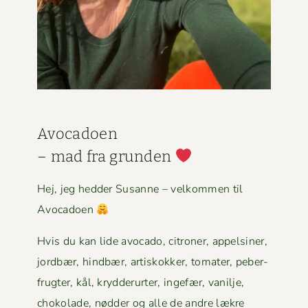
Avo­ca­doen
– mad fra grun­den
Hej, jeg hed­der Susanne – velkom­men til
Avocadoen
Hvis du kan lide avo­ca­do, cit­roner, appelsin­er,
jord­bær, hind­bær, artiskokker, tomater, peber­
frugter, kål, kry­d­derurter, inge­fær, vanil­je,
choko­lade, nød­der og alle de andre lækre