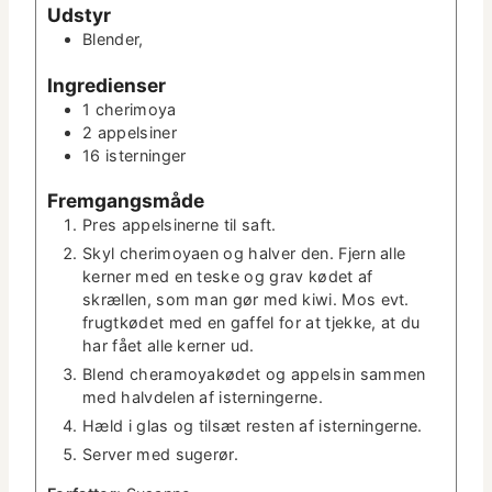
t
Udstyr
t
e
Blender,
­
r
t
Ingre­di­enser
e
r
1
che­r­i­moya
2
appelsin­er
16
istern­inger
Frem­gangsmåde
Pres appelsin­erne til saft.
Skyl che­r­i­moy­aen og halver den. Fjern alle
kern­er med en teske og grav kødet af
skrællen, som man gør med kiwi. Mos evt.
frugtkødet med en gaffel for at tjekke, at du
har fået alle kern­er ud.
Blend cher­amoy­akødet og appelsin sam­men
med halvde­len af isterningerne.
Hæld i glas og tilsæt resten af isterningerne.
Serv­er med sugerør.