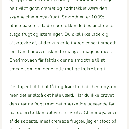
helt vildt godt, cremet og sødt takket være den
skønne
che­r­i­moya-frugt
. Smooth­ien er 100%
plante­baseret, da den udelukkende består af de to
slags frugt og istern­inger. Du skal ikke lade dig
afskrække af, at der kun er to ingre­di­enser i smooth­
ien. Den har over­rask­ende mange smagsnu­ancer.
Che­r­i­moy­aen får fak­tisk denne smooth­ie til at
smage som om der er alle mulige lækre ting i.
Det tager lidt tid at få frugtkødet ud af che­r­i­moy­aen,
men det er alt­så det hele værd. Har du ikke prøvet
den grønne frugt med det mærke­lige udseende før,
har du en lækker oplevelse i vente. Che­r­i­moya er en
af de sødeste, mest cremede frugter, jeg er stødt på.