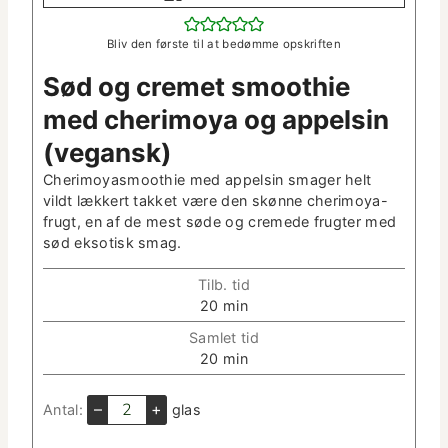
Bliv den første til at bedømme opskriften
Sød og cremet smooth­ie
med che­r­i­moya og appelsin
(veg­an­sk)
Che­r­i­moy­as­mooth­ie med appelsin smager helt
vildt lækkert takket være den skønne che­r­i­moya-
frugt, en af de mest søde og cremede frugter med
sød ekso­tisk smag.
Tilb. tid
m
20
min
i
Sam­let tid
n
m
20
min
­
i
u
n
–
+
Antal:
glas
t
­
­
u