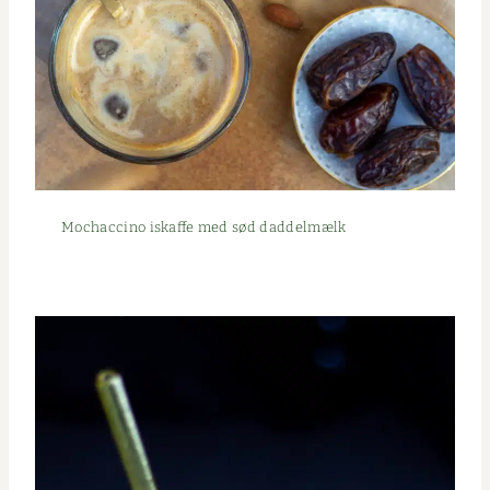
Mochac­ci­no iskaffe med sød daddelmælk