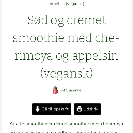
appelsin (vegansk)
Sød og cremet
smooth­ie med che­
r­i­moya og appelsin
(veg­an­sk)
Af
Susanne
Gå til opskrift
Udskriv
Af alle smooth­ier er denne smooth­ie med che­r­i­moya
og appelsin nok min yndlings. Smooth­ien smager