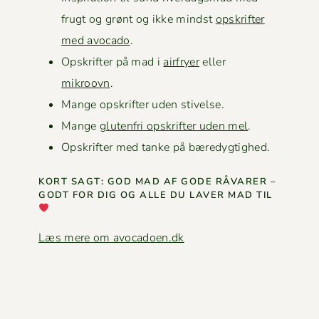
frugt og grønt og ikke mindst
opskrifter
med avo­ca­do
.
Opskrifter på mad i
air­fry­er
eller
mikroovn
.
Mange opskrifter uden stivelse.
Mange
gluten­fri opskrifter uden mel
.
Opskrifter med tanke på bæredygtighed.
KORT SAGT: GOD MAD AF GODE RÅVAR­ER –
GODT FOR DIG OG ALLE DU LAVER MAD TIL
Læs mere om avocadoen.dk