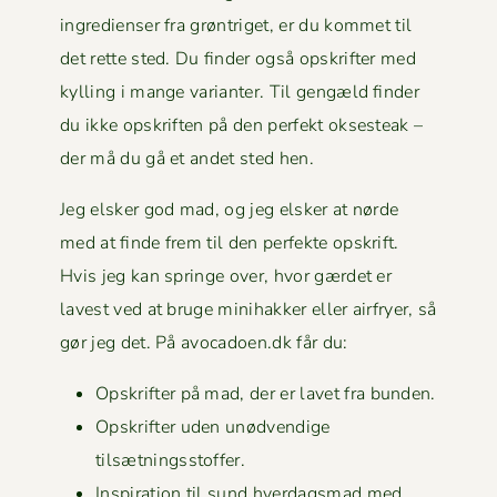
ingre­di­enser fra grøn­triget, er du kom­met til
det rette sted. Du find­er også opskrifter med
kylling i mange vari­anter. Til gengæld find­er
du ikke opskriften på den per­fekt okses­teak –
der må du gå et andet sted hen.
Jeg elsker god mad, og jeg elsker at nørde
med at finde frem til den per­fek­te opskrift.
Hvis jeg kan springe over, hvor gærdet er
lavest ved at bruge mini­hakker eller air­fry­er, så
gør jeg det. På avocadoen.dk får du:
Opskrifter på mad, der er lavet fra bunden.
Opskrifter uden unød­vendi­ge
tilsætningsstoffer.
Inspi­ra­tion til sund hverdags­mad med