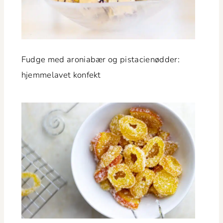
Fudge med aro­ni­abær og pista­cienød­der:
hjem­melavet konfekt