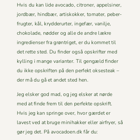
Hvis du kan lide avo­ca­do, cit­roner, appelsin­er,
jord­bær, hind­bær, artiskokker, tomater, peber­
frugter, kål, kry­d­derurter, inge­fær, vanil­je,
choko­lade, nød­der og alle de andre lækre
ingre­di­enser fra grøn­triget, er du kom­met til
det rette sted. Du find­er også opskrifter med
kylling i mange vari­anter. Til gengæld find­er
du ikke opskriften på den per­fekt okses­teak –
der må du gå et andet sted hen.
Jeg elsker god mad, og jeg elsker at nørde
med at finde frem til den per­fek­te opskrift.
Hvis jeg kan springe over, hvor gærdet er
lavest ved at bruge mini­hakker eller air­fry­er, så
gør jeg det. På avocadoen.dk får du: