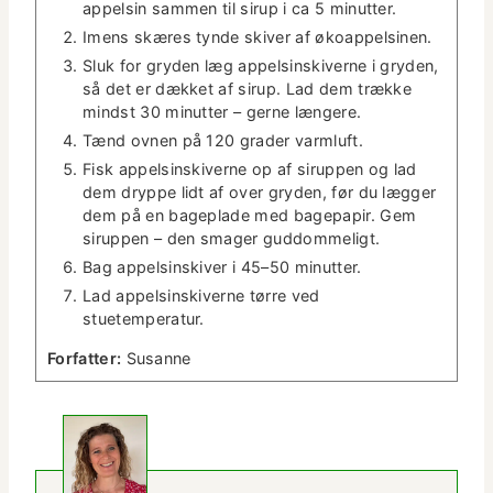
appelsin sam­men til sirup i ca 5 minutter.
Imens skæres tyn­de skiv­er af økoappelsinen.
Sluk for gry­den læg appelsin­skiverne i gry­den,
så det er dækket af sirup. Lad dem trække
mindst 30 min­ut­ter – gerne længere.
Tænd ovnen på 120 grad­er varmluft.
Fisk appelsin­skiverne op af sirup­pen og lad
dem dryppe lidt af over gry­den, før du læg­ger
dem på en bage­plade med bagepa­pir. Gem
sirup­pen – den smager guddommeligt.
Bag appelsin­skiv­er i 45–50 minutter.
Lad appelsin­skiverne tørre ved
stuetemperatur.
For­fat­ter:
Susanne