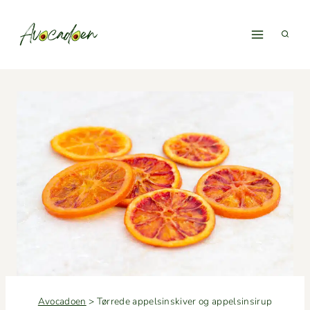
Fortsæt
til
indhold
Avocadoen
>
Tørrede appelsinskiver og appelsinsirup