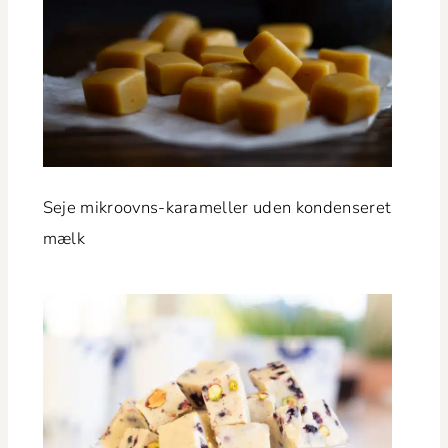
Seje mikroovns-karameller uden kon­denseret
mælk