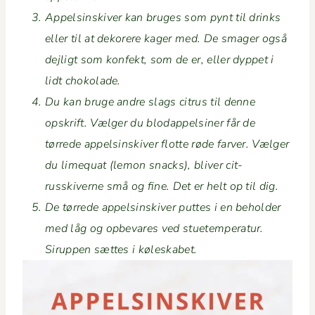
Appelsin­skiv­er kan bruges som pynt til drinks
eller til at deko­rere kager med. De smager også
dejligt som kon­fekt, som de er, eller dyp­pet i
lidt chokolade.
Du kan bruge andre slags cit­rus til denne
opskrift. Væl­ger du blo­dap­pelsin­er får de
tørrede appelsin­skiv­er flotte røde farv­er. Væl­ger
du lime­quat (lemon snacks), bliv­er cit­
russkiverne små og fine. Det er helt op til dig.
De tørrede appelsin­skiv­er puttes i en behold­er
med låg og opbe­vares ved stuetem­per­atur.
Sirup­pen sættes i køleskabet.