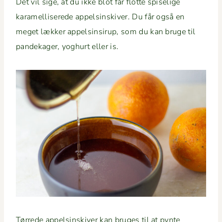
Det vil sige, at du ikke blot får flotte spiselige
karamel­lis­erede appelsin­skiv­er. Du får også en
meget lækker appelsin­sirup, som du kan bruge til
pan­dek­ager, yoghurt eller is.
Tørrede appelsin­skiv­er kan bruges til at pynte