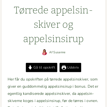
Tørrede appelsin­
skiv­er og
appelsinsirup
Af
Susanne
Gå til opskrift
Udskriv
Her får du opskriften på tørrede appelsin­skiv­er, som
giv­er en gud­dom­melig appelsin­sirup i bonus. Det er
egentlig kan­dis­erede appelsin­skiv­er, da appelsin­
skiverne koges i appelsin­sirup, før de tør­res i ovnen.