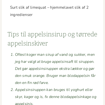
Surt slik af lime­quat – hjem­melavet slik af 2
ingredienser
Tips til appelsin­sirup og tørrede
appelsinskiver
Oftest koger man sirup af vand og sukker, men
jeg har val­gt at bruge appelsin­saft til sirup­pen.
Det gør appelsin­sirup­pen ekstra lækker og gør
den smuk orange. Bruger man blo­dap­pelsin får
den en fin rød farve.
Appelsin­sirup­pen kan bruges til yoghurt eller
skyr, kager og is, fx denne blo­dap­pelsink­age og
appelsinis.