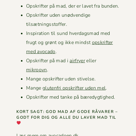
Opskrifter på mad, der er lavet fra bunden.
Opskrifter uden unød­vendi­ge
tilsætningsstoffer.
Inspi­ra­tion til sund hverdags­mad med
frugt og grønt og ikke mindst
opskrifter
med avo­ca­do
.
Opskrifter på mad i
air­fry­er
eller
mikroovn
.
Mange opskrifter uden stivelse.
Mange
gluten­fri opskrifter uden mel
.
Opskrifter med tanke på bæredygtighed.
KORT SAGT: GOD MAD AF GODE RÅVAR­ER –
GODT FOR DIG OG ALLE DU LAVER MAD TIL
Læs mere om avocadoen.dk