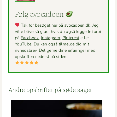
Følg avo­ca­doen
Tak for besøget her på avocadoen.dk. Jeg
ville blive så glad, hvis du også kiggede for­bi
på
Face­book
,
Insta­gram
,
Pin­ter­est
eller
YouTube
. Du kan også tilmelde dig mit
nyheds­brev
. Del gerne dine erfaringer med
opskriften ned­er­st på siden.
Andre opskrifter på søde sager