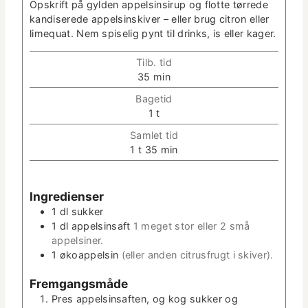
Opskrift på gylden appelsin­sirup og flotte tørrede
kan­dis­erede appelsin­skiv­er – eller brug cit­ron eller
lime­quat. Nem spiselig pynt til drinks, is eller kager.
Tilb. tid
m
35
min
i
Bagetid
n
t
1
t
­
i
u
Sam­let tid
m
t
t
m
1
t
35
min
e
­
i
i
t
m
n
e
e
­
Ingre­di­enser
r
u
1
dl
sukker
t
1
dl
appelsin­saft
1 meget stor eller 2 små
­
appelsiner.
t
1
økoap­pelsin
(eller anden cit­rusfrugt i skiver).
e
r
Frem­gangsmåde
Pres appelsin­saften, og kog sukker og