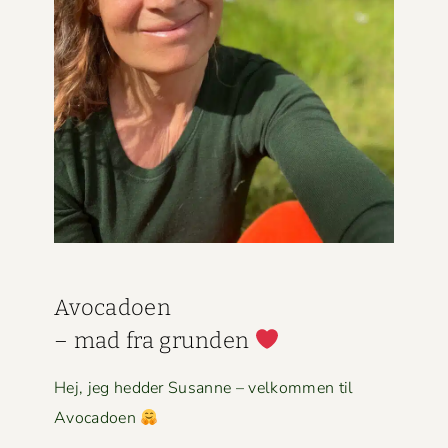
Avo­ca­doen
– mad fra grun­den
Hej, jeg hed­der Susanne – velkom­men til
Avocadoen