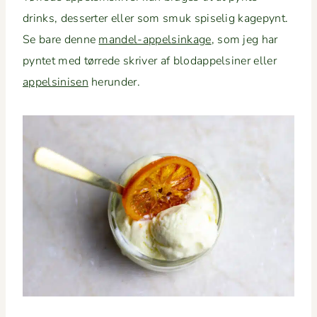
drinks, dessert­er eller som smuk spiselig kagepynt.
Se bare denne
man­del-appelsink­age
, som jeg har
pyn­tet med tørrede skriv­er af blo­dap­pelsin­er eller
appelsinisen
herunder.