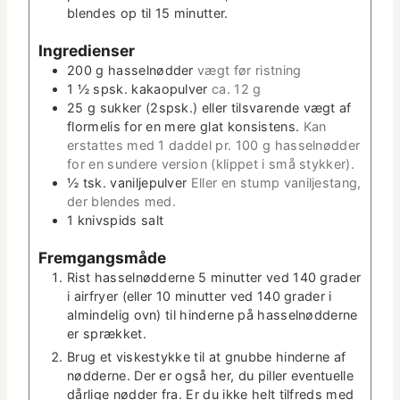
blendes op til 15 minutter.
Ingre­di­enser
200
g
has­sel­nød­der
vægt før ristning
1 ½
spsk.
kakaop­ul­ver
ca. 12 g
25
g
sukker (2spsk.) eller tilsvarende vægt af
flormelis for en mere glat kon­sis­tens.
Kan
erstattes med 1 dad­del pr. 100 g has­sel­nød­der
for en sun­dere ver­sion (klip­pet i små stykker).
½
tsk.
vanil­jepul­ver
Eller en stump vanil­jes­tang,
der blendes med.
1
knivspids
salt
Frem­gangsmåde
Rist has­sel­nød­derne 5 min­ut­ter ved 140 grad­er
i air­fry­er (eller 10 min­ut­ter ved 140 grad­er i
almin­delig ovn) til hin­derne på has­sel­nød­derne
er sprækket.
Brug et viskestykke til at gnubbe hin­derne af
nød­derne. Der er også her, du piller eventuelle
dårlige nød­der fra. Er du ikke helt til­freds med