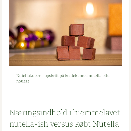
Nutel­laku­ber – opskrift på kon­fekt med nutel­la eller
nougat
Næringsind­hold i hjem­melavet
nutel­la-ish ver­sus købt Nutella