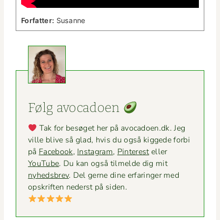
For­fat­ter:
Susanne
Følg avo­ca­doen
Tak for besøget her på avocadoen.dk. Jeg
ville blive så glad, hvis du også kiggede for­bi
på
Face­book
,
Insta­gram
,
Pin­ter­est
eller
YouTube
. Du kan også tilmelde dig mit
nyheds­brev
. Del gerne dine erfaringer med
opskriften ned­er­st på siden.