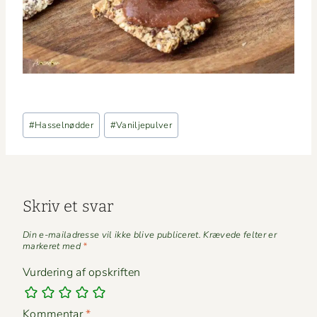
Indlæg-
#
Hasselnødder
#
Vaniljepulver
tags:
Skriv et svar
Din e-mailadresse vil ikke blive publiceret.
Krævede felter er
markeret med
*
Vurdering af opskriften
Kommentar
*