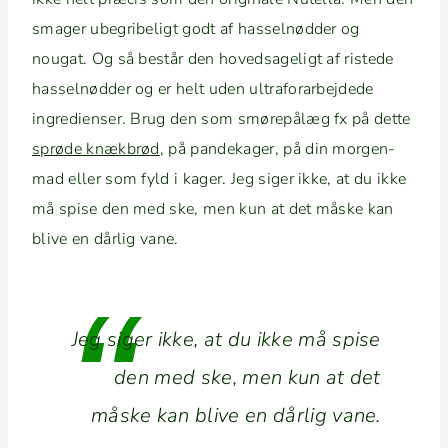
smager ube­gri­beligt godt af has­sel­nød­der og
nougat. Og så består den hov­ed­sageligt af rist­ede
has­sel­nød­der og er helt uden ultra­forar­be­jd­ede
ingre­di­enser. Brug den som smørepålæg fx på dette
sprøde knæk­brød
, på pan­dek­ager, på din mor­gen­
mad eller som fyld i kager. Jeg siger ikke, at du ikke
må spise den med ske, men kun at det måske kan
blive en dårlig vane.
Jeg siger ikke, at du ikke må spise
den med ske, men kun at det
måske kan blive en dårlig vane.