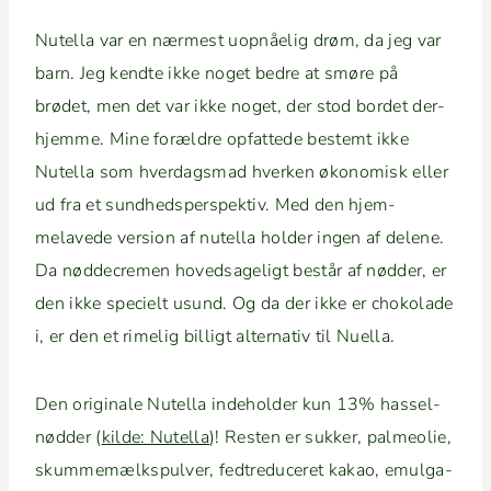
Nutel­la var en nærmest uop­nåelig drøm, da jeg var
barn. Jeg kendte ikke noget bedre at smøre på
brødet, men det var ikke noget, der stod bor­det der­
hjemme. Mine foræl­dre opfat­tede bestemt ikke
Nutel­la som hverdags­mad hverken økonomisk eller
ud fra et sund­hedsper­spek­tiv. Med den hjem­
melavede ver­sion af nutel­la hold­er ingen af delene.
Da nød­decre­men hov­ed­sageligt består af nød­der, er
den ikke specielt usund. Og da der ikke er choko­lade
i, er den et rimelig bil­ligt alter­na­tiv til Nuella.
Den orig­i­nale Nutel­la inde­hold­er kun 13% has­sel­
nød­der (
kilde: Nutel­la
)! Resten er sukker, palme­olie,
skum­memælk­spul­ver, fedtre­duc­eret kakao, emul­ga­