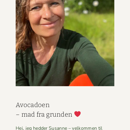
Avo­ca­doen
– mad fra grun­den
Hej, jeg hed­der Susanne – velkom­men til