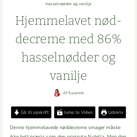
hasselnødder og vanilje
Hjem­melavet nød­
decreme med 86%
has­sel­nød­der og
vanilje
Af
Susanne
Gå til opskrift
Jump to Video
Udskriv
Denne hjem­melavede nød­decreme smager måske
ikke helt præ­cis som den orig­i­nale Nutel­la. Men den