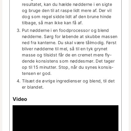
resul­tatet, kan du hælde nød­derne i en sigte
og bruge den til at raspe lidt mere af. Der vil
dog som regel sid­de lidt af den brune hinde
tilbage, så man ikke kan få af.
Put nød­derne i en food­proces­sor og blend
nød­derne. Sørg for løbende at skubbe massen
ned fra kan­terne. Du skal være tålmodig. Først
bliv­er nød­derne til mel, så til en tyk grynet
masse og tilsidst får de en cremet mere fly­
dende kon­sis­tens som nød­desmør. Det tager
op til 15 min­ut­ter. Stop, når du synes kon­sis­
tensen er god.
Tilsæt de øvrige ingre­di­enser og blend, til det
er blandet.
Video