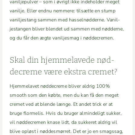
vanil­jepul­ver – som i øvrigt ikke inde­hold­er meget
vanil­je. Eller end­nu nem­mere: tilsætte en stump
vanil­jes­tang sam­men med has­sel­nød­derne. Vanil­
jes­tangen bliv­er blendet ud sam­men med nød­derne,
og du får den ægte vanil­jes­mag i nøddecremen.
Skal din hjem­melavede nød­
decreme være ekstra cremet?
Hjem­melavet nød­decreme bliv­er aldrig 100%
smooth som den købte, men du kan få den meget
cremet ved at blende længe. Et andet trick er at
bruge flormelis. Hvis du bruger almin­deligt sukker,
vil nød­decre­men knase lidt, da sukkeret aldrig vil
blive opløst i nød­desmør­ret. Det er jo en smagssag,