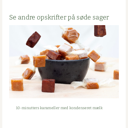
Se andre opskrifter på søde sager
10-min­ut­ters karameller med kon­denseret mælk