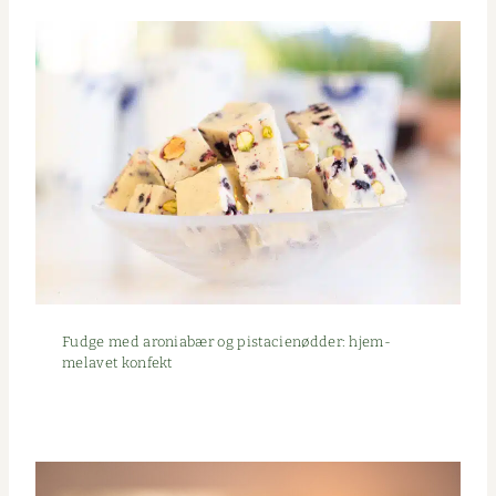
Fudge med aro­ni­abær og pista­cienød­der: hjem­
melavet konfekt