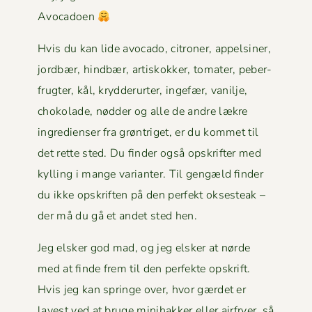
Avocadoen
Hvis du kan lide avo­ca­do, cit­roner, appelsin­er,
jord­bær, hind­bær, artiskokker, tomater, peber­
frugter, kål, kry­d­derurter, inge­fær, vanil­je,
choko­lade, nød­der og alle de andre lækre
ingre­di­enser fra grøn­triget, er du kom­met til
det rette sted. Du find­er også opskrifter med
kylling i mange vari­anter. Til gengæld find­er
du ikke opskriften på den per­fekt okses­teak –
der må du gå et andet sted hen.
Jeg elsker god mad, og jeg elsker at nørde
med at finde frem til den per­fek­te opskrift.
Hvis jeg kan springe over, hvor gærdet er
lavest ved at bruge mini­hakker eller air­fry­er, så