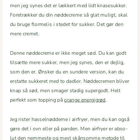
men jeg synes det er lækkert med lidt knas­esukker.
Fore­trækker du din nød­decreme så glat muligt, skal
du bruge flormelis i stedet for sukker. Det gør den
mere cremet.
Denne nød­decreme er ikke meget sød. Du kan godt
tilsætte mere sukker, men jeg synes, den er dejlig,
som den er. Ønsker du en sun­dere ver­sion, kan du
erstat­te sukkeret med to dadler. Nød­decre­men bliv­er
knap så sød, men smager stadig super­godt. Helt
per­fekt som top­ping på
orange energi­grød
.
Jeg ris­ter has­sel­nød­derne i air­fry­er, men du kan også
gøre det i ovn eller på pan­den. Men air­fry­er er abso­
lut den nemmeste og mest skån­somme metode til