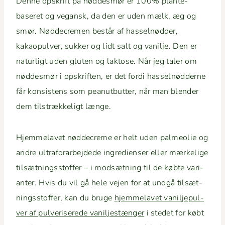
Denne opskrift på nød­desmør er 100% plante­
baseret og veg­an­sk, da den er uden mælk, æg og
smør. Nød­decre­men består af has­sel­nød­der,
kakaop­ul­ver, sukker og lidt salt og vanil­je. Den er
naturligt uden gluten og lak­tose. Når jeg taler om
nød­desmør i opskriften, er det for­di has­sel­nød­derne
får kon­sis­tens som peanut­but­ter, når man blender
dem tilstrække­ligt længe.
Hjem­melavet nød­decreme er helt uden palme­olie og
andre ultra­forar­be­jd­ede ingre­di­enser eller mærke­lige
tilsæt­ningsstof­fer – i mod­sæt­ning til de købte vari­
anter. Hvis du vil gå hele vejen for at undgå tilsæt­
ningsstof­fer, kan du bruge
hjem­melavet vanil­jepul­
ver af pul­veris­erede vanil­jestænger
i stedet for købt