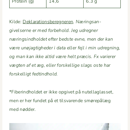
Pro­tein (g)
14,6
6.3 g
Kilde:
Dekla­ra­tions­bereg­neren
.
Næringsan­
givelserne er med for­be­hold. Jeg udreg­n­er
næringsind­hold­et efter bed­ste evne, men der kan
være unø­jagtighed­er i data eller fejl i min udreg­n­ing,
og man kan ikke altid være helt præ­cis. Fx vari­er­er
vægten af et æg, eller forskel­lige slags oste har
forskel­ligt fedtindhold.
*Fiberind­hold­et er ikke opgivet på nutel­la­glas­set,
men er her fun­det på et tilsvarende smørepålæg
med nødder.