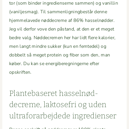
tor (som binder ingre­di­enserne sam­men) og vanillin
(vanil­jes­mag). Til sam­men­lign­ingbestår denne
hjem­melavede nød­decreme af 86% has­sel­nød­der.
Jeg vil der­for vove den pås­tand, at den er et meget
bedre valg. Nød­decre­men her har lidt flere kalo­ri­er,
men langt min­dre sukker (kun en femt­edel) og
dobbelt så meget pro­tein og fiber som den, man
køber. Du kan se energibereg­ningerne efter
opskriften.
Plante­baseret has­sel­nød­
decreme, lak­tose­fri og uden
ultra­forar­be­jd­ede ingredienser