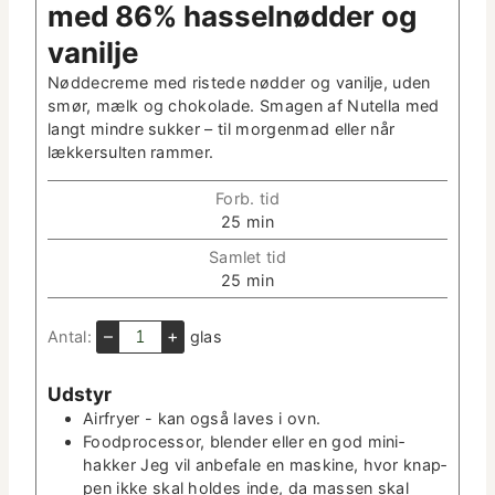
med 86% has­sel­nød­der og
vanilje
Nød­decreme med rist­ede nød­der og vanil­je, uden
smør, mælk og choko­lade. Sma­gen af Nutel­la med
langt min­dre sukker – til mor­gen­mad eller når
lækker­sul­ten rammer.
Forb. tid
m
25
min
i
Sam­let tid
n
m
25
min
­
i
u
n
–
+
Antal:
glas
t
­
­
u
t
Udstyr
t
e
Air­fry­er
- kan også laves i ovn.
­
r
Food­proces­sor, blender eller en god mini­
t
hakker
Jeg vil anbe­fale en mask­ine, hvor knap­
e
pen ikke skal holdes inde, da massen skal
r