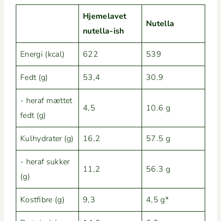
Hjemelavet
Nutel­la
nutel­la-ish
Ener­gi (kcal)
622
539
Fedt (g)
53,4
30.9
- her­af mæt­tet
4,5
10.6 g
fedt (g)
Kul­hy­drater (g)
16,2
57.5 g
- her­af sukker
11,2
56.3 g
(g)
Kost­fi­bre (g)
9,3
4,5 g*