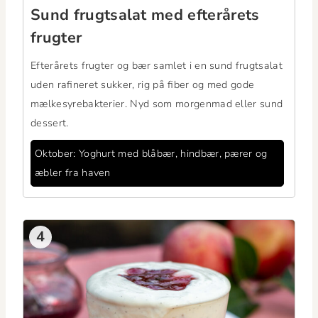
Sund frugt­salat med efterårets
frugter
Efterårets frugter og bær sam­let i en sund frugt­salat
uden rafineret sukker, rig på fiber og med gode
mælkesyre­bak­terier. Nyd som mor­gen­mad eller sund
dessert.
Okto­ber: Yoghurt med blåbær, hind­bær, pær­er og
æbler fra haven
4