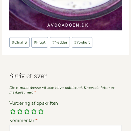
Indlæg-
#
Chiafrø
#
Frugt
#
Nødder
#
Yoghurt
tags:
Skriv et svar
Din e-mailadresse vil ikke blive publiceret.
Krævede felter er
markeret med
*
Vurdering af opskriften
Kommentar
*