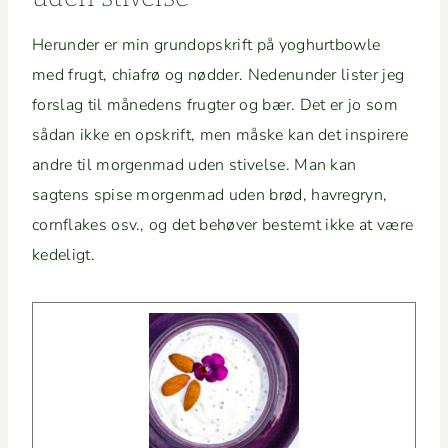
Herun­der er min grun­dop­skrift på yoghurt­bowle
med frugt, chi­afrø og nød­der. Nede­nun­der lis­ter jeg
forslag til måne­dens frugter og bær. Det er jo som
sådan ikke en opskrift, men måske kan det inspirere
andre til mor­gen­mad uden stivelse. Man kan
sagtens spise mor­gen­mad uden brød, havre­gryn,
corn­flakes osv., og det behøver bestemt ikke at være
kedeligt.