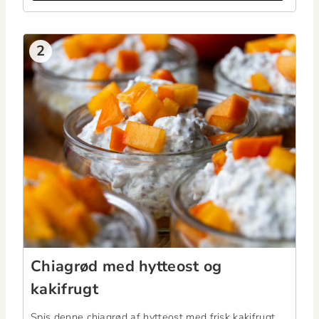
2
Chi­a­grød med hyt­teost og
kakifrugt
Spis denne chi­a­grød af hyt­teost med frisk kak­ifrugt