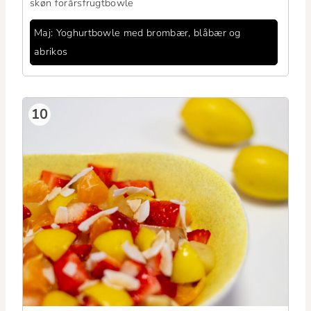
skøn forårsfrugtbowle
Maj: Yoghurt­bowle med brom­bær, blåbær og
abrikos
10