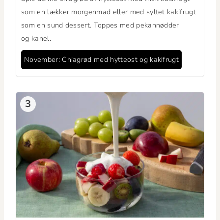
som en lækker mor­gen­mad eller med syl­tet kak­ifrugt
som en sund dessert. Toppes med pekan­nød­der
og kanel.
Novem­ber: Chi­a­grød med hyt­teost og kakifrugt
3