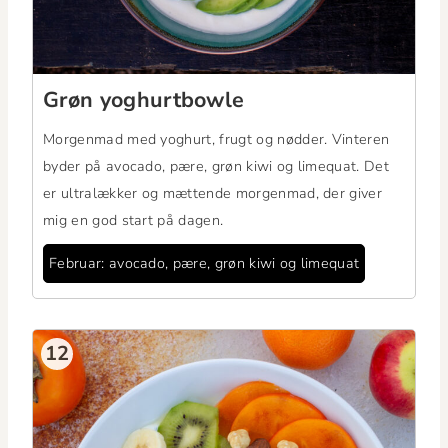
Grøn yoghurt­bowle
Mor­gen­mad med yoghurt, frugt og nød­der. Vin­teren
byder på avo­ca­do, pære, grøn kiwi og lime­quat. Det
er ultra­lækker og mæt­tende mor­gen­mad, der giv­er
mig en god start på dagen.
Feb­ru­ar: avo­ca­do, pære, grøn kiwi og limequat
12