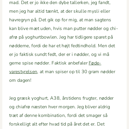
mad. Det er jo ikke den dybe tallerken, jeg fandt,
men jeg har altid tænkt, at der skulle mys­li eller
havre­gryn på. Det gik op for mig, at man sagtens
kan blive mæt uden, hvis man put­ter nød­der og chi­
afrø på yoghurt­bowlen. Jeg har tidligere sparet på
nød­derne, for­di de har et højt fedtind­hold. Men det
er jo fak­tisk sundt fedt, der er i nød­der, og vi må
gerne spise nød­der. Fak­tisk anbe­faler
Føde­
varestyrelsen
, at man spis­er op til 30 gram nød­der
om dagen!
Jeg græsk yoghurt, A38, årsti­dens frugter, nød­der
og chi­afrø næsten hver mor­gen. Jeg bliv­er aldrig
træt af denne kom­bi­na­tion, for­di det smager så
forskel­ligt alt efter hvad tid på året det er. Det