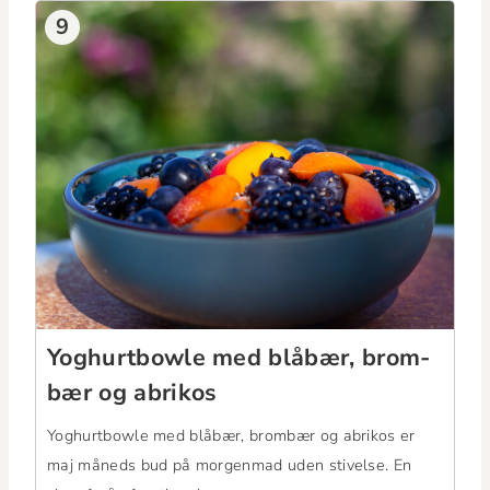
9
Yoghurt­bowle med blåbær, brom­
bær og abrikos
Yoghurt­bowle med blåbær, brom­bær og abrikos er
maj måneds bud på mor­gen­mad uden stivelse. En