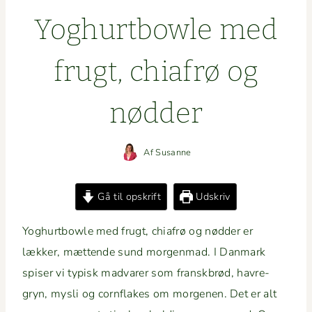
Yoghurt­bowle med
frugt, chi­afrø og
nødder
Af
Susanne
Gå til opskrift
Udskriv
Yoghurt­bowle med frugt, chi­afrø og nød­der er
lækker, mæt­tende sund mor­gen­mad. I Dan­mark
spis­er vi typisk mad­var­er som fran­skbrød, havre­
gryn, mys­li og corn­flakes om mor­ge­nen. Det er alt