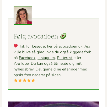
Følg avo­ca­doen
Tak for besøget her på avocadoen.dk. Jeg
ville blive så glad, hvis du også kiggede for­bi
på
Face­book
,
Insta­gram
,
Pin­ter­est
eller
YouTube
. Du kan også tilmelde dig mit
nyheds­brev
. Del gerne dine erfaringer med
opskriften ned­er­st på siden.