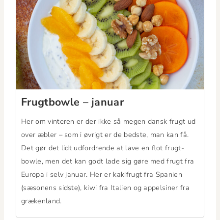
Frugt­bowle – januar
Her om vin­teren er der ikke så megen dan­sk frugt ud
over æbler – som i øvrigt er de bed­ste, man kan få.
Det gør det lidt udfor­drende at lave en flot frugt­
bowle, men det kan godt lade sig gøre med frugt fra
Europa i selv jan­u­ar. Her er kak­ifrugt fra Spanien
(sæso­nens sid­ste), kiwi fra Ital­ien og appelsin­er fra
grækenland.