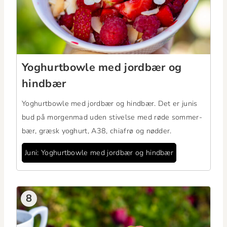
Yoghurt­bowle med jord­bær og
hindbær
Yoghurt­bowle med jord­bær og hind­bær. Det er junis
bud på mor­gen­mad uden stivelse med røde som­mer­
bær, græsk yoghurt, A38, chi­afrø og nødder.
Juni: Yoghurt­bowle med jord­bær og hindbær
8