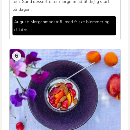
pen. Sund dessert eller mor­gen­mad til dejlig start
på dagen.
August: Mor­gen­mad­stri­fli med friske blom­mer og
chiafrø
6