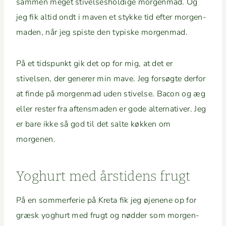
sam­men meget stivelse­sh­oldige mor­gen­mad. Og
jeg fik altid ondt i maven et stykke tid efter mor­gen­
maden, når jeg spiste den typiske morgenmad.
På et tid­spunkt gik det op for mig, at det er
stivelsen, der gener­er min mave. Jeg forsøgte der­for
at finde på mor­gen­mad uden stivelse. Bacon og æg
eller rester fra aftens­maden er gode alter­na­tiv­er. Jeg
er bare ikke så god til det salte køkken om
morgenen.
Yoghurt med årsti­dens frugt
På en som­mer­ferie på Kre­ta fik jeg øjenene op for
græsk yoghurt med frugt og nød­der som mor­gen­