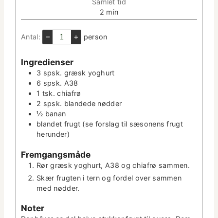
Sam­let tid
n
m
2
min
­
i
u
n
–
+
Antal:
per­son
t
­
­
u
t
Ingre­di­enser
t
e
3
spsk.
græsk yoghurt
­
r
6
spsk.
A38
t
1
tsk.
chi­afrø
e
2
spsk.
bland­ede nødder
r
½
banan
bland­et frugt (se forslag til sæso­nens frugt
herunder)
Frem­gangsmåde
Rør græsk yoghurt, A38 og chi­afrø sammen.
Skær frugten i tern og fordel over sam­men
med nødder.
Not­er