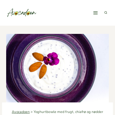
Fortsæt
til
indhold
Avocadoen
>
Yoghurtbowle med frugt, chiafrø og nødder