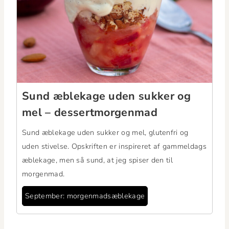
Sund æblek­age uden sukker og
mel – dessertmorgenmad
Sund æblek­age uden sukker og mel, gluten­fri og
uden stivelse. Opskriften er inspir­eret af gam­meldags
æblek­age, men så sund, at jeg spis­er den til
morgenmad.
Sep­tem­ber: morgenmadsæblekage