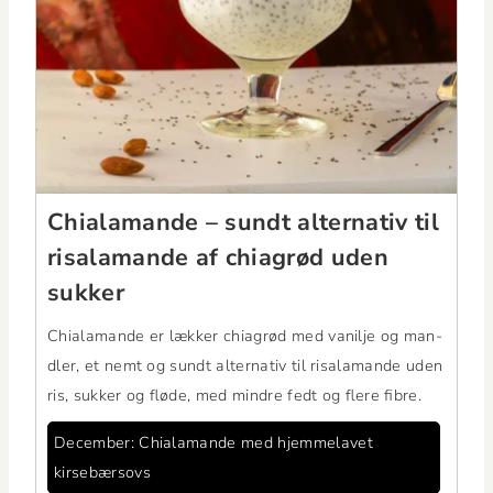
Chiala­mande – sundt alter­na­tiv til
risala­mande af chi­a­grød uden
sukker
Chiala­mande er lækker chi­a­grød med vanil­je og man­
dler, et nemt og sundt alter­na­tiv til risala­mande uden
ris, sukker og fløde, med min­dre fedt og flere fibre.
Decem­ber: Chiala­mande med hjem­melavet
kirsebærsovs