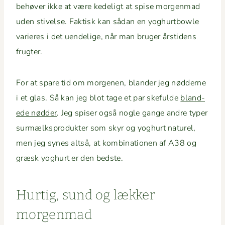
behøver ikke at være kedeligt at spise mor­gen­mad
uden stivelse. Fak­tisk kan sådan en yoghurt­bowle
vari­eres i det uen­delige, når man bruger årsti­dens
frugter.
For at spare tid om mor­ge­nen, bland­er jeg nød­derne
i et glas. Så kan jeg blot tage et par ske­fulde
bland­
ede nød­der
. Jeg spis­er også nogle gange andre typer
sur­mælk­spro­duk­ter som skyr og yoghurt naturel,
men jeg synes alt­så, at kom­bi­na­tio­nen af A38 og
græsk yoghurt er den bedste.
Hur­tig, sund og lækker
morgenmad