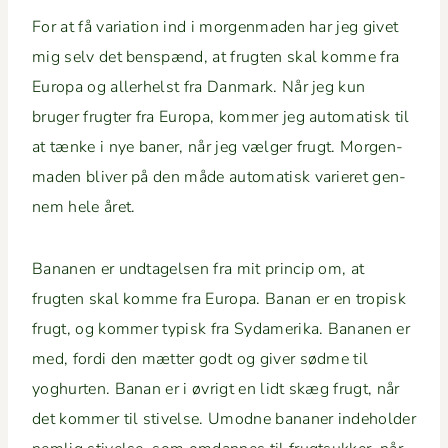
For at få vari­a­tion ind i mor­gen­maden har jeg givet
mig selv det ben­spænd, at frugten skal komme fra
Europa og aller­helst fra Dan­mark. Når jeg kun
bruger frugter fra Europa, kom­mer jeg automa­tisk til
at tænke i nye baner, når jeg væl­ger frugt. Mor­gen­
maden bliv­er på den måde automa­tisk vari­eret gen­
nem hele året.
Bana­nen er und­tagelsen fra mit prin­cip om, at
frugten skal komme fra Europa. Banan er en tro­pisk
frugt, og kom­mer typisk fra Sydameri­ka. Bana­nen er
med, for­di den mæt­ter godt og giv­er sødme til
yoghurten. Banan er i øvrigt en lidt skæg frugt, når
det kom­mer til stivelse. Umodne banan­er inde­hold­er