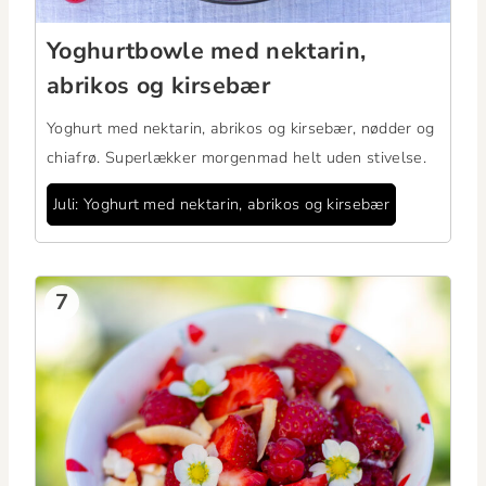
Yoghurt­bowle med nek­tarin,
abrikos og kirsebær
Yoghurt med nek­tarin, abrikos og kirse­bær, nød­der og
chi­afrø. Super­lækker mor­gen­mad helt uden stivelse.
Juli: Yoghurt med nek­tarin, abrikos og kirsebær
7