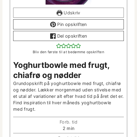
Udskriv
Pin opskriften
Del opskriften
Bliv den første til at bedømme opskriften
Yoghurt­bowle med frugt,
chi­afrø og nødder
Grun­dop­skrift på yoghurt­bowle med frugt, chi­afrø
og nød­der. Lækker mor­gen­mad uden stivelse med
et utal af vari­a­tion­er alt efter hvad tid på året det er.
Find inspi­ra­tion til hver måneds yoghurt­bowle
med frugt.
Forb. tid
m
2
min
i