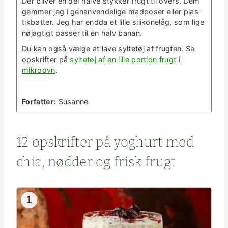
Der bliv­er en del halve stykker frugt til overs. Dem
gem­mer jeg i genan­ven­delige mad­pos­er eller plas­
tik­bøt­ter. Jeg har end­da et lille silikonelåg, som lige
nøjagtigt pass­er til en halv banan.
Du kan også vælge at lave syl­tetøj af frugten. Se
opskrifter på
syl­tetøj af en lille por­tion frugt i
mikroovn
.
For­fat­ter:
Susanne
12 opskrifter på yoghurt med
chia, nød­der og frisk frugt
1