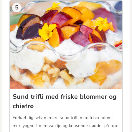
5
Sund tri­fli med friske blom­mer og
chiafrø
Forkæl dig selv med en sund tri­fli med friske blom­
mer, yoghurt med vanil­je og knasende nød­der på top­