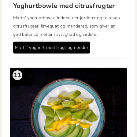
Yoghurt­bowle med citrusfrugter
Marts’ yoghurt­bowle inde­hold­er jord­bær og to slags
cit­rusfrugter, lime­quat og man­dared, som giv­er en
god bal­ance mellem syrlighed og sødme.
Marts’ yoghurt med frugt og nødder
11