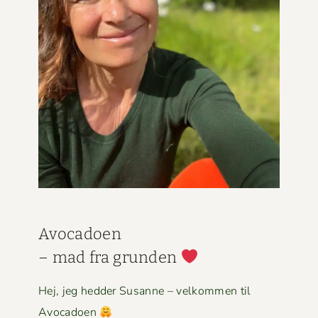
Avo­ca­doen
– mad fra grun­den
Hej, jeg hed­der Susanne – velkom­men til
Avocadoen