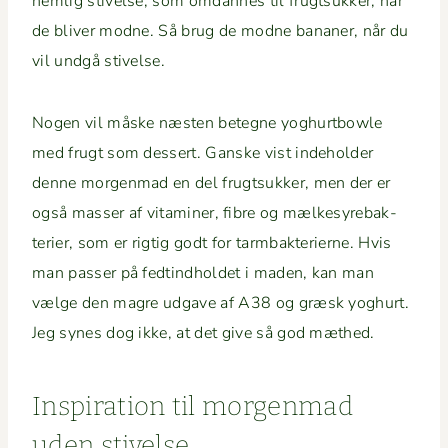
nem­lig stivelse, som omdannes til frugt­sukker, når
de bliv­er modne. Så brug de modne banan­er, når du
vil undgå stivelse.
Nogen vil måske næsten beteg­ne yoghurt­bowle
med frugt som dessert. Ganske vist inde­hold­er
denne mor­gen­mad en del frugt­sukker, men der er
også mass­er af vit­a­min­er, fibre og mælkesyre­bak­
terier, som er rigtig godt for tarm­bak­terierne. Hvis
man pass­er på fedtind­hold­et i maden, kan man
vælge den magre udgave af A38 og græsk yoghurt.
Jeg synes dog ikke, at det give så god mæthed.
Inspi­ra­tion til mor­gen­mad
uden stivelse