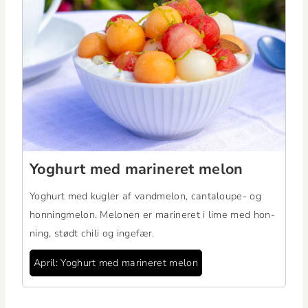
Yoghurt med marineret melon
Yoghurt med kugler af vand­mel­on, can­taloupe- og
hon­ning­mel­on. Mel­o­nen er marineret i lime med hon­
ning, stødt chili og ingefær.
April: Yoghurt med marineret melon