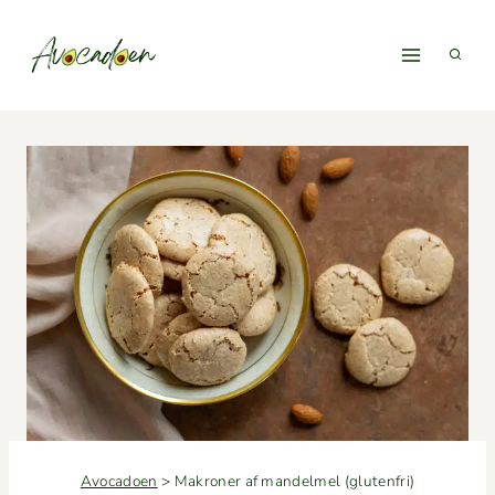
Fortsæt
til
indhold
Avocadoen
>
Makroner af mandelmel (glutenfri)