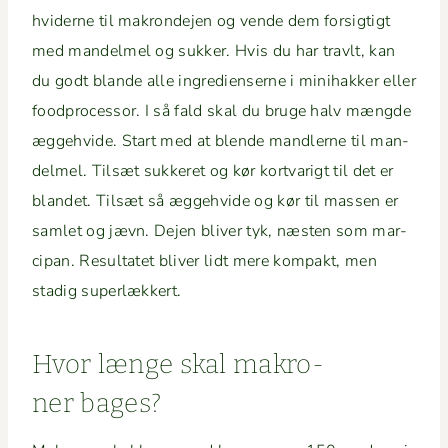
hviderne til makro­n­de­jen og vende dem for­sigtigt
med man­delmel og sukker. Hvis du har travlt, kan
du godt blande alle ingre­di­enserne i mini­hakker eller
food­proces­sor. I så fald skal du bruge halv mængde
ægge­h­vide. Start med at blende man­dlerne til man­
delmel. Tilsæt sukkeret og kør kort­varigt til det er
bland­et. Tilsæt så ægge­h­vide og kør til massen er
sam­let og jævn. Dejen bliv­er tyk, næsten som mar­
ci­pan. Resul­tatet bliv­er lidt mere kom­pakt, men
stadig superlækkert.
Hvor længe skal makro­
ner bages?