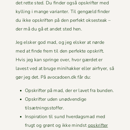
det rette sted. Du find­er også opskrifter med
kylling i mange vari­anter. Til gengæld find­er
du ikke opskriften på den per­fekt okses­teak –
der må du gå et andet sted hen.
Jeg elsker god mad, og jeg elsker at nørde
med at finde frem til den per­fek­te opskrift.
Hvis jeg kan springe over, hvor gærdet er
lavest ved at bruge mini­hakker eller air­fry­er, så
gør jeg det. På avocadoen.dk får du:
Opskrifter på mad, der er lavet fra bunden.
Opskrifter uden unød­vendi­ge
tilsætningsstoffer.
Inspi­ra­tion til sund hverdags­mad med
frugt og grønt og ikke mindst
opskrifter