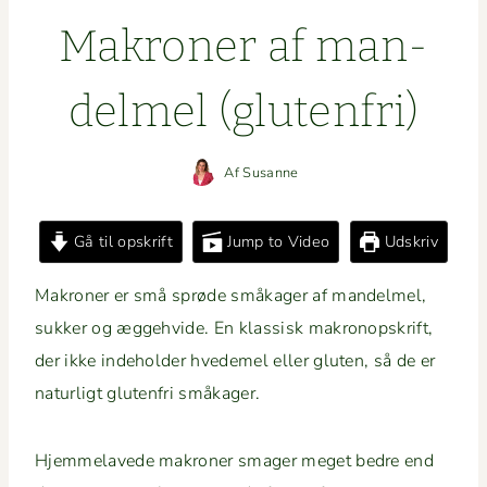
Makro­ner af man­
delmel (gluten­fri)
Af
Susanne
Gå til opskrift
Jump to Video
Udskriv
Makro­ner er små sprøde småk­ager af man­delmel,
sukker og ægge­h­vide. En klas­sisk makro­nop­skrift,
der ikke inde­hold­er hvedemel eller gluten, så de er
naturligt gluten­fri småkager.
Hjem­melavede makro­ner smager meget bedre end