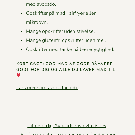
med avo­ca­do
.
Opskrifter på mad i
air­fry­er
eller
mikroovn
.
Mange opskrifter uden stivelse.
Mange
gluten­fri opskrifter uden mel
.
Opskrifter med tanke på bæredygtighed.
KORT SAGT: GOD MAD AF GODE RÅVAR­ER –
GODT FOR DIG OG ALLE DU LAVER MAD TIL
Læs mere om avocadoen.dk
Tilmeld dig Avocadoens nyhedsbev
.
Du får en mail ca. en gang om måneden med