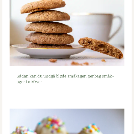
Sådan kan du undgå bløde småk­ager: gen­bag småk­
ager i airfryer