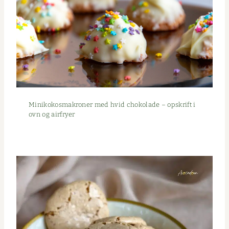
Minikokos­makro­ner med hvid choko­lade – opskrift i
ovn og airfryer