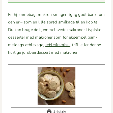
En hjem­me­bagt makron smager rigtig godt bare som
den er – som en lille sprød småk­age til en kop te.
Du kan bruge de hjem­melavede makro­ner i typiske
dessert­er med makro­ner som for eksem­pel gam­
meldags æblek­age,
æble­ti­ramisu
, tri­fli eller denne
hur­tige jord­bærdessert med makro­ner
.
Udskriv