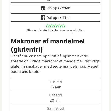
Pin opskriften
Del opskriften
Bliv den første til at bedømme opskriften
Makro­ner af man­delmel
(gluten­fri)
Her får du en nem opskrift på hjem­melavede
sprøde og luftige makro­ner af man­delmel. Naturligt
gluten­fri småk­ager med ægte man­dels­mag. Meget
bedre end købte.
Tilb. tid
m
15
min
i
Bagetid
n
m
20
min
­
i
u
Sam­let tid
n