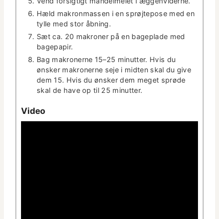
Vend for­sigtigt man­delmelet i æggehviderne.
Hæld makro­n­massen i en sprøjtepose med en
tylle med stor åbning.
Sæt ca. 20 makro­ner på en bage­plade med
bagepapir.
Bag makro­nerne 15–25 min­ut­ter. Hvis du
ønsker makro­nerne seje i midten skal du give
dem 15. Hvis du ønsker dem meget sprøde
skal de have op til 25 minutter.
Video