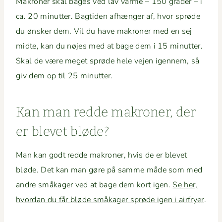
Makro­ner skal bages ved lav varme – 150 grad­er – i
ca. 20 min­ut­ter. Bagti­den afhænger af, hvor sprøde
du ønsker dem. Vil du have makro­ner med en sej
midte, kan du nøjes med at bage dem i 15 min­ut­ter.
Skal de være meget sprøde hele vejen igen­nem, så
giv dem op til 25 minutter.
Kan man red­de makro­ner, der
er blevet bløde?
Man kan godt red­de makro­ner, hvis de er blevet
bløde. Det kan man gøre på samme måde som med
andre småk­ager ved at bage dem kort igen.
Se her,
hvor­dan du får bløde småk­ager sprøde igen i air­fry­er
.