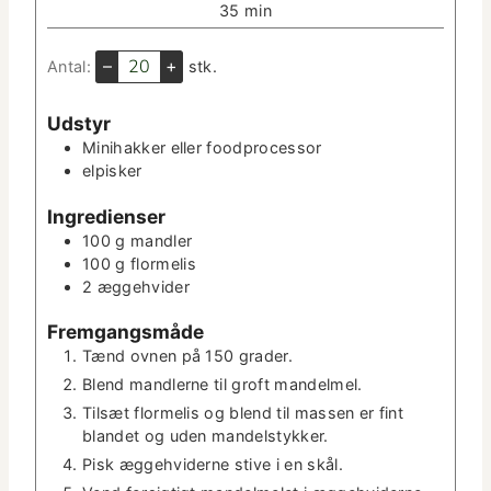
t
m
35
min
­
­
i
u
t
n
–
+
Antal:
stk.
t
e
­
­
r
u
t
Udstyr
t
e
Mini­hakker
eller food­proces­sor
­
r
elpisker
t
e
Ingre­di­enser
r
100
g
man­dler
100
g
flormelis
2
ægge­hvider
Frem­gangsmåde
Tænd ovnen på 150 grader.
Blend man­dlerne til groft mandelmel.
Tilsæt flormelis og blend til massen er fint
bland­et og uden mandelstykker.
Pisk ægge­hviderne stive i en skål.