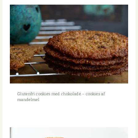
Gluten­fri cook­ies med choko­lade – cook­ies af
mandelmel