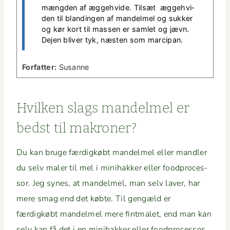
mæng­den af ægge­h­vide. Tilsæt ægge­hv­i­
den til blandin­gen af man­delmel og sukker
og kør kort til massen er sam­let og jævn.
Dejen bliv­er tyk, næsten som marcipan.
For­fat­ter:
Susanne
Hvilken slags man­delmel er
bedst til makroner?
Du kan bruge færdigkøbt man­delmel eller man­dler
du selv maler til mel i mini­hakker eller food­proces­
sor. Jeg synes, at man­delmel, man selv laver, har
mere smag end det købte. Til gengæld er
færdigkøbt man­delmel mere fint­malet, end man kan
selv kan få det i en mini­hakker eller foodprocessor.