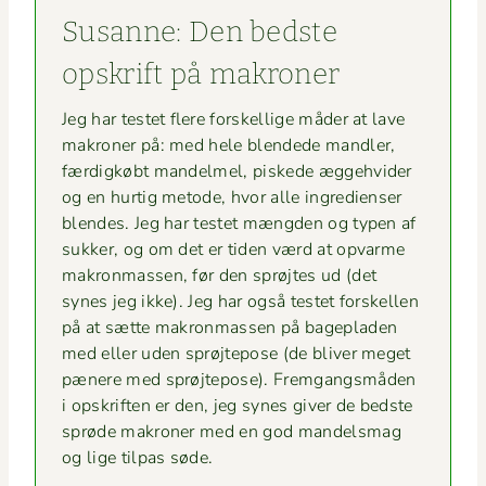
Susanne: Den bed­ste
opskrift på makroner
Jeg har testet flere forskel­lige måder at lave
makro­ner på: med hele blend­ede man­dler,
færdigkøbt man­delmel, piskede ægge­hvider
og en hur­tig metode, hvor alle ingre­di­enser
blendes. Jeg har testet mæng­den og typen af
sukker, og om det er tiden værd at opvarme
makro­n­massen, før den sprøjtes ud (det
synes jeg ikke). Jeg har også testet forskellen
på at sætte makro­n­massen på bage­pladen
med eller uden sprøjtepose (de bliv­er meget
pænere med sprøjtepose). Frem­gangsmå­den
i opskriften er den, jeg synes giv­er de bed­ste
sprøde makro­ner med en god man­dels­mag
og lige tilpas søde.