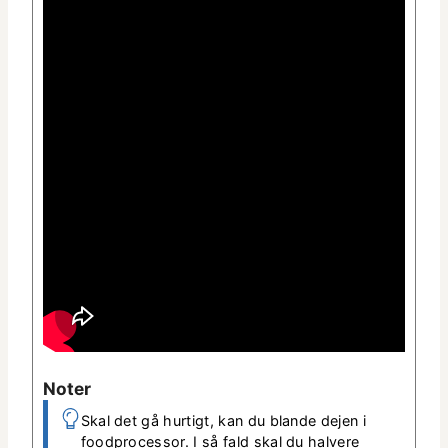
Not­er
Skal det gå hur­tigt, kan du blande dejen i
food­proces­sor. I så fald skal du hal­vere