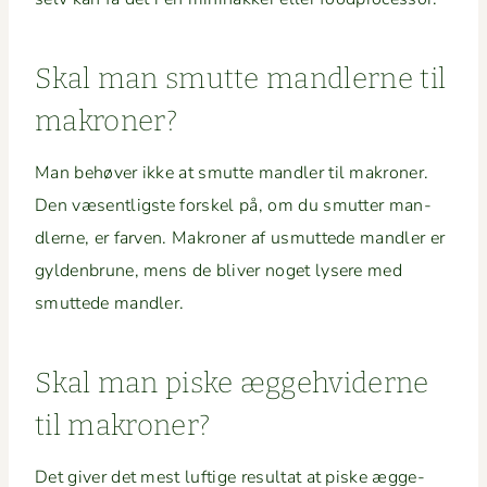
Skal man smutte man­dlerne til
makroner?
Man behøver ikke at smutte man­dler til makro­ner.
Den væsentlig­ste forskel på, om du smut­ter man­
dlerne, er far­ven. Makro­ner af usmut­tede man­dler er
gylden­brune, mens de bliv­er noget lysere med
smut­tede mandler.
Skal man piske ægge­hviderne
til makroner?
Det giv­er det mest luftige resul­tat at piske ægge­