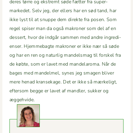
deres tørre og ekstremt søde fæt­ter fra super­
markedet. Selv jeg, der ellers har en sød tand, har
ikke lyst til at snuppe dem direk­te fra posen. Som
regel spis­er man da også makro­ner som del af en
dessert, hvor de indgår sam­men med andre ingre­di­
enser. Hjem­me­bagte makro­ner er ikke nær så søde
og har en ren og naturlig man­dels­mag til forskel fra
de købte, som er lavet med man­de­laro­ma. Når de
bages med man­delmel, synes jeg sma­gen bliv­er
mere henad kransek­age. Det er ikke så mærke­ligt,
efter­som begge er lavet af man­dler, sukker og
æggehvide.