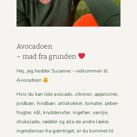
Avo­ca­doen
– mad fra grun­den
Hej, jeg hed­der Susanne – velkom­men til
Avocadoen
Hvis du kan lide avo­ca­do, cit­roner, appelsin­er,
jord­bær, hind­bær, artiskokker, tomater, peber­
frugter, kål, kry­d­derurter, inge­fær, vanil­je,
choko­lade, nød­der og alle de andre lækre
ingre­di­enser fra grøn­triget, er du kom­met til