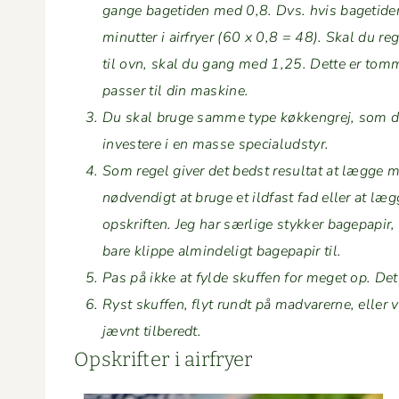
gange bage­ti­den med 0,8. Dvs. hvis bage­ti­de
min­ut­ter i air­fry­er (60 x 0,8 = 48). Skal du re
til ovn, skal du gang med 1,25. Dette er tom­melf
pass­er til din maskine.
Du skal bruge samme type køkken­grej, som du 
investere i en masse specialudstyr.
Som regel giv­er det bedst resul­tat at lægge made
nød­vendigt at bruge et ild­fast fad eller at lægg
opskriften. Jeg har særlige stykker bagepa­pir, d
bare klippe almin­deligt bagepa­pir til.
Pas på ikke at fylde skuf­fen for meget op. Det k
Ryst skuf­fen, flyt rundt på mad­var­erne, elle
jævnt tilberedt.
Opskrifter i airfryer