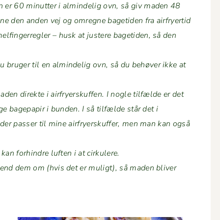
n er 60 min­ut­ter i almin­delig ovn, så giv maden 48
g­ne den anden vej og omreg­ne bage­ti­den fra air­fry­er­tid
in­ger­re­gler – husk at jus­tere bage­ti­den, så den
bruger til en almin­delig ovn, så du behøver ikke at
n direk­te i air­fry­er­skuf­fen. I nogle til­fælde er det
e bagepa­pir i bun­den. I så til­fælde står det i
er pass­er til mine air­fry­er­skuf­fer, men man kan også
an forhin­dre luften i at cirkulere.
r vend dem om (hvis det er muligt), så maden bliv­er