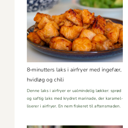
8‑minutters laks i air­fry­er med inge­fær,
hvidløg og chili
Denne laks i air­fry­er er ual­min­delig lækker: sprød
og saftig laks med kry­dret mari­nade, der karamel­
lis­er­er i air­fry­er. En nem fiskeret til aftensmaden.