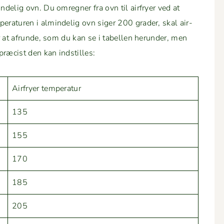
delig ovn. Du omreg­n­er fra ovn til air­fry­er ved at
r­a­turen i almin­delig ovn siger 200 grad­er, skal air­
er at afrunde, som du kan se i tabellen herun­der, men
præ­cist den kan indstilles:
Air­fry­er temperatur
135
155
170
185
205