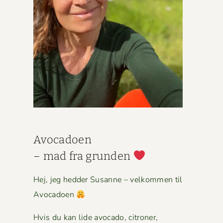
Avo­ca­doen
– mad fra grun­den
Hej, jeg hed­der Susanne – velkom­men til
Avocadoen
Hvis du kan lide avo­ca­do, cit­roner,