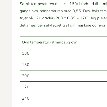
Sænk tem­per­a­turen med ca. 15% i forhold til almin­
gange ovn-tem­per­a­turen med 0,85. Dvs. hvis tem­pe
fry­er på 170 grad­er (200 x 0,85 = 170). Jeg ple­j
det afhænger selvføl­gelig af din mask­ine og hvor 
Ovn tem­per­atur (almin­delig ovn)
160
180
200
220
240