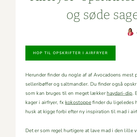
og søde sager
HOP TIL OPSKRIFTER I AIRFRYER
Herun­der find­er du nogle af af Avo­ca­doens mest pop­u
sel­l­eribøf­fer og salt­man­dler. Du find­er også ops
som kan bruges til en meget lækker
hay­dari-dip
.
kager i air­fry­er, fx
kokostoppe
find­er du ligeledes h
husk at kigge for­bi efter ny inspi­ra­tion til mad i air
Det er som regel hur­tigere at lave mad i den lille