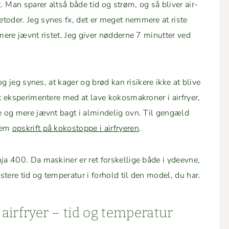
. Man spar­er alt­så både tid og strøm, og så bliv­er air­
e­toder. Jeg synes fx, det er meget nem­mere at riste
 mere jævnt ris­tet. Jeg giv­er nød­derne 7 min­ut­ter ved
, og jeg synes, at kager og brød kan risikere ikke at blive
eksper­i­mentere med at lave kokos­makro­ner i air­fry­er,
re og mere jævnt bagt i almin­delig ovn. Til gengæld
 nem
opskrift på kokostoppe i air­fry­eren
.
ja 400. Da mask­in­er er ret forskel­lige både i ydeevne,
s­tere tid og tem­per­atur i forhold til den mod­el, du har.
air­fry­er – tid og temperatur