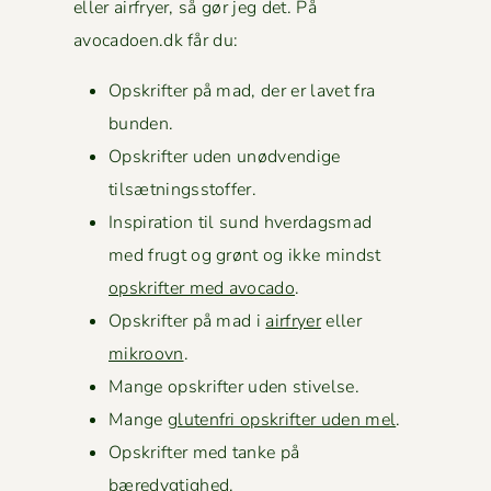
eller air­fry­er, så gør jeg det. På
avocadoen.dk får du:
Opskrifter på mad, der er lavet fra
bunden.
Opskrifter uden unød­vendi­ge
tilsætningsstoffer.
Inspi­ra­tion til sund hverdags­mad
med frugt og grønt og ikke mindst
opskrifter med avo­ca­do
.
Opskrifter på mad i
air­fry­er
eller
mikroovn
.
Mange opskrifter uden stivelse.
Mange
gluten­fri opskrifter uden mel
.
Opskrifter med tanke på
bæredygtighed.