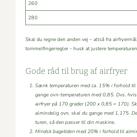
260
280
Skal du reg­ne den anden vej – alt­så fra air­fry­er­
tom­melfin­ger­re­gler – husk at jus­tere tem­per­a­tur
Gode råd til brug af airfryer
Sænk tem­per­a­turen med ca. 15% i forhold til al
gange ovn-tem­per­a­turen med 0,85. Dvs. hvis t
air­fry­er på 170 grad­er (200 x 0,85 = 170). Skal
almin­delig ovn, skal du gange med 1,175. Dette 
turen, så den pass­er til din maskine.
Mind­sk bage­ti­den med 20% i forhold til almin­d