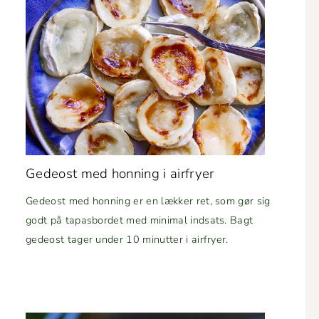
Gedeost med hon­ning i air­fry­er
Gedeost med hon­ning er en lækker ret, som gør sig
godt på tapas­bor­det med min­i­mal ind­sats. Bagt
gedeost tager under 10 min­ut­ter i airfryer.