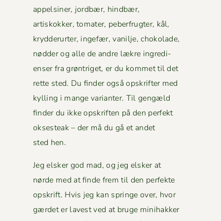
appelsin­er, jord­bær, hind­bær,
artiskokker, tomater, peber­frugter, kål,
kry­d­derurter, inge­fær, vanil­je, choko­lade,
nød­der og alle de andre lækre ingre­di­
enser fra grøn­triget, er du kom­met til det
rette sted. Du find­er også opskrifter med
kylling i mange vari­anter. Til gengæld
find­er du ikke opskriften på den per­fekt
okses­teak – der må du gå et andet
sted hen.
Jeg elsker god mad, og jeg elsker at
nørde med at finde frem til den per­fek­te
opskrift. Hvis jeg kan springe over, hvor
gærdet er lavest ved at bruge mini­hakker