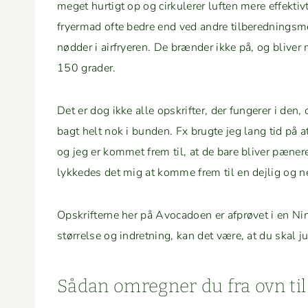
meget hur­tigt op og cirkulerer luften mere effek­tivt
fry­er­mad ofte bedre end ved andre tilbered­ningsm
nød­der i air­fry­eren. De bræn­der ikke på, og bliv­er
150 grader.
Det er dog ikke alle opskrifter, der fun­ger­er i den
bagt helt nok i bun­den. Fx brugte jeg lang tid på at 
og jeg er kom­met frem til, at de bare bliv­er pæne
lykkedes det mig at komme frem til en dejlig og
Opskrifterne her på Avo­ca­doen er afprøvet i en Nin­
stør­relse og indret­ning, kan det være, at du skal ju
Sådan omreg­n­er du fra ovn til 