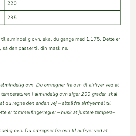
220
235
mål til almin­delig ovn, skal du gange med 1,175. Dette er
en, så den pass­er til din maskine.
min­delig ovn. Du omreg­n­er fra ovn til air­fry­er ved at
em­per­a­turen i almin­delig ovn siger 200 grad­er, skal
 du reg­ne den anden vej – alt­så fra air­fry­er­mål til
er tom­melfin­ger­re­gler – husk at jus­tere tem­per­a­
elig ovn. Du omreg­n­er fra ovn til air­fry­er ved at