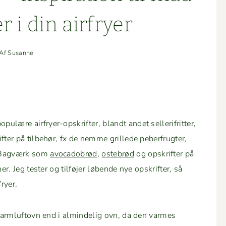
 i din airfryer
Af
Susanne
lære air­fry­er-opskrifter, blandt andet sel­l­er­ifrit­ter,
krifter på tilbe­hør, fx de nemme
grillede peber­frugter
,
 Bagværk som
avo­cado­brød
,
oste­brød
og opskrifter på
er. Jeg tester og til­fø­jer løbende nye opskrifter, så
fryer.
 varm­luftovn end i almin­delig ovn, da den varmes