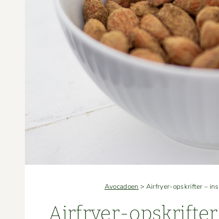
Avocadoen
>
Airfryer-opskrifter – ins
Air­fry­er-opskrifter